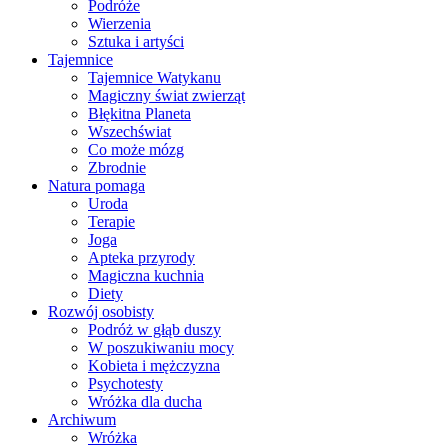
Podróże
Wierzenia
Sztuka i artyści
Tajemnice
Tajemnice Watykanu
Magiczny świat zwierząt
Błękitna Planeta
Wszechświat
Co może mózg
Zbrodnie
Natura pomaga
Uroda
Terapie
Joga
Apteka przyrody
Magiczna kuchnia
Diety
Rozwój osobisty
Podróż w głąb duszy
W poszukiwaniu mocy
Kobieta i mężczyzna
Psychotesty
Wróżka dla ducha
Archiwum
Wróżka