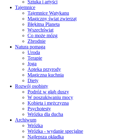
Sztuka i artyści
Tajemnice
Tajemnice Watykanu
Magiczny świat zwierząt
Błękitna Planeta
Wszechświat
Co może mózg
Zbrodnie
Natura pomaga
Uroda
Terapie
Joga
Apteka przyrody
Magiczna kuchnia
Diety
Rozwój osobisty
Podróż w głąb duszy
W poszukiwaniu mocy
Kobieta i mężczyzna
Psychotesty
Wróżka dla ducha
Archiwum
Wróżka
Wróżka - wydanie specjalne
Najlepsza okładka