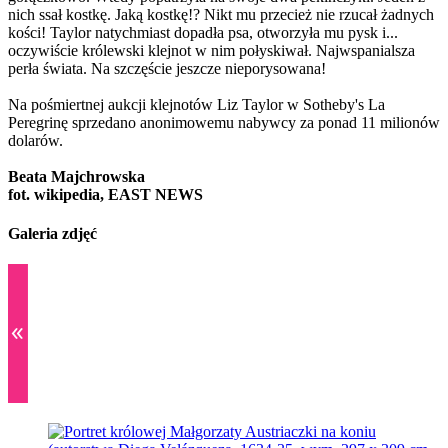
nich ssał kostkę. Jaką kostkę!? Nikt mu przecież nie rzucał żadnych
kości! Taylor natychmiast dopadła psa, otworzyła mu pysk i...
oczywiście królewski klejnot w nim połyskiwał. Najwspanialsza
perła świata. Na szczęście jeszcze nieporysowana!
Na pośmiertnej aukcji klejnotów Liz Taylor w Sotheby's La
Peregrinę sprzedano anonimowemu nabywcy za ponad 11 milionów
dolarów.
Beata Majchrowska
fot. wikipedia, EAST NEWS
Galeria zdjęć