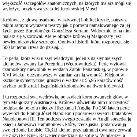
większość szczegółów anatomicznych, na których malarz mógł się
wyłożyć, przykrywa szata Jej Królewskiej Mości.
Królowa, z głową osadzoną w sztywnej i obfitej kryzie, patrzy z
takim samym wyrazem twarzy jak z portretu namalowanego za jej
życia przez Bartolomégo Gonzáleza Serrano. Widocznie to na nim
malarz się wzorował. Ale w obrazie królowej Małgorzaty jest
pewien niezwykły szczegół. Ogniwo historii, która rozpoczęła się
500 lat temu i trwa do dzisiaj...
To perła, która wisi u szyi władczyni, jeden z najsłynniejszych
klejnotów, zwany La Peregrina (Wędrowniczka). Perłę wyłowił
czarnoskóry niewolnik w wodach Zatoki Panamskiej, w połowie
XVI wieku, otrzymawszy w zamian za nią wolność. Klejnot w
kształcie symetrycznej gruszki o wadze aż 55,95 karatów dość
szybko trafił z rąk hiszpańskich kolonistów na dwór królewski.
I tu rozpoczął swą wędrówkę po szyjach koronowanych głów, w
tym Małgorzaty Austriaczki. Królowa uświetniła nim uroczystość
podpisania pokoju między Hiszpanią i Anglią. Po 250 latach perłę
wywiózł do Francji Józef Napoleon i podarował swemu bratankowi
Napoleonowi III. Ten podczas swego zesłania w Anglii sprzedał ją
księciu Jamesowi Hamiltonowi, który, rzecz jasna, podarował ją
swojej żonie Louisie. Ciężki klejnot przynajmniej dwa razy zrywał
się z szyi księżnej. Raz, kiedy siedziała na sofie w Windsorze, a