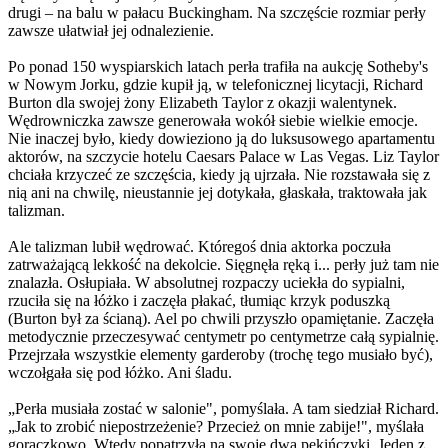
drugi – na balu w pałacu Buckingham. Na szczęście rozmiar perły
zawsze ułatwiał jej odnalezienie.
Po ponad 150 wyspiarskich latach perła trafiła na aukcję Sotheby's
w Nowym Jorku, gdzie kupił ją, w telefonicznej licytacji, Richard
Burton dla swojej żony Elizabeth Taylor z okazji walentynek.
Wędrowniczka zawsze generowała wokół siebie wielkie emocje.
Nie inaczej było, kiedy dowieziono ją do luksusowego apartamentu
aktorów, na szczycie hotelu Caesars Palace w Las Vegas. Liz Taylor
chciała krzyczeć ze szczęścia, kiedy ją ujrzała. Nie rozstawała się z
nią ani na chwilę, nieustannie jej dotykała, głaskała, traktowała jak
talizman.
Ale talizman lubił wędrować. Któregoś dnia aktorka poczuła
zatrważającą lekkość na dekolcie. Sięgnęła ręką i... perły już tam nie
znalazła. Osłupiała. W absolutnej rozpaczy uciekła do sypialni,
rzuciła się na łóżko i zaczęła płakać, tłumiąc krzyk poduszką
(Burton był za ścianą). Ael po chwili przyszło opamiętanie. Zaczęła
metodycznie przeczesywać centymetr po centymetrze całą sypialnię.
Przejrzała wszystkie elementy garderoby (trochę tego musiało być),
wczołgała się pod łóżko. Ani śladu.
„Perła musiała zostać w salonie", pomyślała. A tam siedział Richard.
„Jak to zrobić niepostrzeżenie? Przecież on mnie zabije!", myślała
gorączkowo. Wtedy popatrzyła na swoje dwa pekińczyki. Jeden z