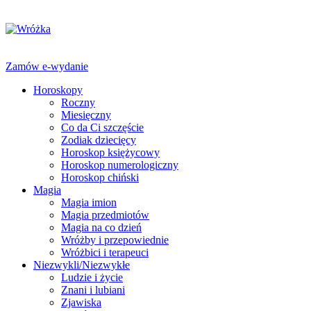
Zamów e-wydanie
Horoskopy
Roczny
Miesięczny
Co da Ci szczęście
Zodiak dziecięcy
Horoskop księżycowy
Horoskop numerologiczny
Horoskop chiński
Magia
Magia imion
Magia przedmiotów
Magia na co dzień
Wróżby i przepowiednie
Wróżbici i terapeuci
Niezwykli/Niezwykłe
Ludzie i życie
Znani i lubiani
Zjawiska