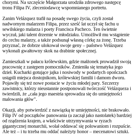
chorymi. Na szczęście Małgorzata urodziła zdrowego następcę
tronu Filipa IV, zleceniodawcę wspomnianego portretu.
Zanim Velázquez trafił na posadę swego życia, czyli został
nadwornym malarzem Filipa, przez sześć lat uczył się fachu u
sewilskiego malarza i poety Francisca Pacheco. Ten świetnie
wyczuł, jaki talent drzemie w młodziaku. Umożliwił mu wstąpienie
do cechu malarzy, a także podsunął własną córkę za żonę. Trzeba
przyznać, że dobrze ulokował swoje geny – państwo Velázquez
wykonali gwałtowny skok na drabinie społecznej.
Zamieszkali w pałacu królewskim, gdzie małżonek prowadził swoją
pracownię z zastępem pomocników. Zmieniła się tematyka jego
dzieł. Kucharki gotujące jajka i nosiwody w podartych opończach
ustąpili miejsca dostojnikom, królewskiej familii i damom dworu.
Pojawiły się też nowe postacie w życiu młodej pary. Szczerzy
zawistnicy, którzy nieustannie postponowali twórczość Velázqueza i
twierdzili, że „cała jego maestria sprowadza się do umiejętności
malowania głów".
Okazji, aby potwierdzić z nawiązką te umiejętności, nie brakowało.
Filip IV od początków panowania (a zaczął jako nastolatek) bardziej
od rządzenia krajem, a właściwie utrzymywania w ryzach
gigantycznej monarchii, wolał oddawać się polowaniom i rozpuście.
Ale też – i tu trzeba mu oddać należyty honor – mecenatowi sztuki.