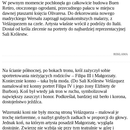
W pewnym momencie pochłonęła go całkowicie budowa Buen
Retiro, otoczonego ogrodami, przecudnego pałacu w miejscu
dawnej ptaszarni księcia Olivaresa. Do dekorowania nowego
madryckiego Wersalu zaprzągł najznakomitszych malarzy, z
Velázquezem na czele. Artysta właśnie wrócił z podróży do Italii.
Dostał od króla zlecenie na portrety do najbardziej reprezentacyjnej
Sali Królestw.
REKLAMA
Na ścianie północnej, po bokach tronu, król zażyczył sobie
sportretowania nieżyjących rodziców – Filipa III i Małgorzaty.
Koniecznie konno – taka była moda. (Do Sali Królestw Velázquez
namalował też konny portret Filipa IV i jego żony Elżbiety de
Burbon). Koń był wtedy jak tron w ruchu, symbolizował
największy zaszczyt i honor. Podkreślał, bardziej niż berło i korona,
dostojeństwo jeźdźca.
Wizerunki koni nie były mocną stroną Velázqueza – malował je
trochę nieforemne, o nazbyt grubych zadkach w proporcji do głowy.
Jednak koń, na którym artysta posadził Małgorzatę, wygląda
dostojnie. Zwierzę nie wzbija się przy tym teatralnie w górę i