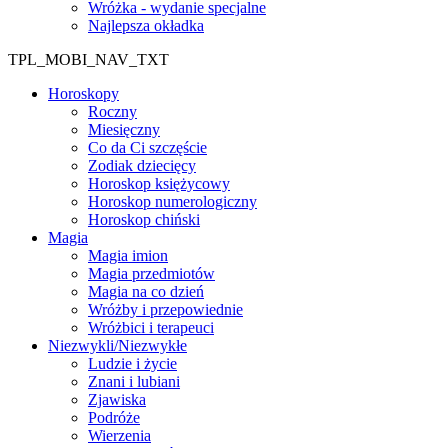
Wróżka - wydanie specjalne
Najlepsza okładka
TPL_MOBI_NAV_TXT
Horoskopy
Roczny
Miesięczny
Co da Ci szczęście
Zodiak dziecięcy
Horoskop księżycowy
Horoskop numerologiczny
Horoskop chiński
Magia
Magia imion
Magia przedmiotów
Magia na co dzień
Wróżby i przepowiednie
Wróżbici i terapeuci
Niezwykli/Niezwykłe
Ludzie i życie
Znani i lubiani
Zjawiska
Podróże
Wierzenia