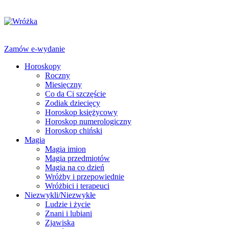
Zamów e-wydanie
Horoskopy
Roczny
Miesięczny
Co da Ci szczęście
Zodiak dziecięcy
Horoskop księżycowy
Horoskop numerologiczny
Horoskop chiński
Magia
Magia imion
Magia przedmiotów
Magia na co dzień
Wróżby i przepowiednie
Wróżbici i terapeuci
Niezwykli/Niezwykłe
Ludzie i życie
Znani i lubiani
Zjawiska