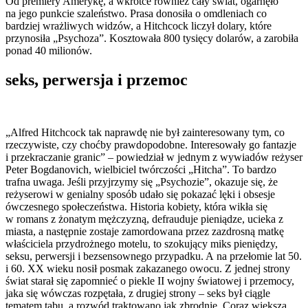
Od premiery Amerykę, a wkrótce również cały świat, ogarnęło
na jego punkcie szaleństwo. Prasa donosiła o omdleniach co
bardziej wrażliwych widzów, a Hitchcock liczył dolary, które
przynosiła „Psychoza”. Kosztowała 800 tysięcy dolarów, a zarobiła
ponad 40 milionów.
seks, perwersja i przemoc
„Alfred Hitchcock tak naprawdę nie był zainteresowany tym, co
rzeczywiste, czy choćby prawdopodobne. Interesowały go fantazje
i przekraczanie granic” – powiedział w jednym z wywiadów reżyser
Peter Bogdanovich, wielbiciel twórczości „Hitcha”. To bardzo
trafna uwaga. Jeśli przyjrzymy się „Psychozie”, okazuje się, że
reżyserowi w genialny sposób udało się pokazać lęki i obsesje
ówczesnego społeczeństwa. Historia kobiety, która wikła się
w romans z żonatym mężczyzną, defrauduje pieniądze, ucieka z
miasta, a następnie zostaje zamordowana przez zazdrosną matkę
właściciela przydrożnego motelu, to szokujący miks pieniędzy,
seksu, perwersji i bezsensownego przypadku. A na przełomie lat 50.
i 60. XX wieku nosił posmak zakazanego owocu. Z jednej strony
świat starał się zapomnieć o piekle II wojny światowej i przemocy,
jaka się wówczas rozpętała, z drugiej strony – seks był ciągle
tematem tabu, a rozwód traktowano jak zbrodnię. Coraz większą