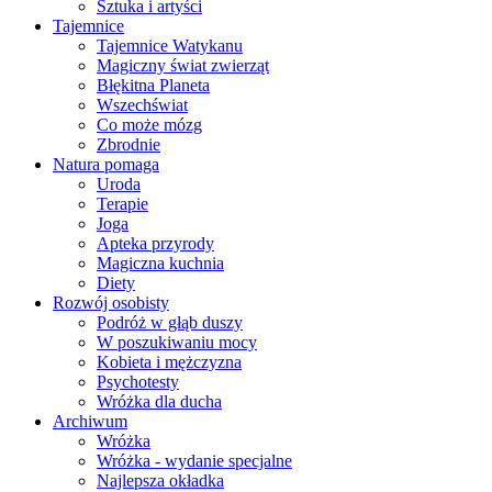
Sztuka i artyści
Tajemnice
Tajemnice Watykanu
Magiczny świat zwierząt
Błękitna Planeta
Wszechświat
Co może mózg
Zbrodnie
Natura pomaga
Uroda
Terapie
Joga
Apteka przyrody
Magiczna kuchnia
Diety
Rozwój osobisty
Podróż w głąb duszy
W poszukiwaniu mocy
Kobieta i mężczyzna
Psychotesty
Wróżka dla ducha
Archiwum
Wróżka
Wróżka - wydanie specjalne
Najlepsza okładka