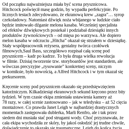
Od początku najważniejsza miała być scena prysznicowa.
Hitchcock poświęcił masę godzin, by wypadła perfekcyjnie. Po
licznych testach zdecydowano, że ekranową krew „zagra”… syrop
czekoladowy. Natomiast dźwięk noża wbijanego w ludzkie ciało
będzie imitowało dźganie melona kasaba. Wcześniej specjalista
od efektów dźwiękowych posiekał i podziabał dziesiątki innych
produktów żywnościowych – od mięsa po warzywa. Ale dopiero
melon kasaba w odczuciu „Hitcha” okazał się strzałem w dziesiątkę.
Stały współpracownik reżysera, genialny twórca czołówek
filmowych,Saul Bass, szczegółowo rozpisał całą scenę pod
prysznicem – kadr po kadrze. To była druga wielka rewolucja
w filmie. Dzisiaj tworzenie tzw. storyboardów jest standardem, ale
wówczas precyzyjne „rysowanie” konkretnej sceny, niczym
w komiksie, było nowością, a Alfred Hitchcock i w tym okazał się
prekursorem.
Kręcenie sceny pod prysznicem okazało się przedsięwzięciem
katorżniczym. Kilkadziesiąt ekranowych sekund kręcono przez bity
tydzień. W tym czasie ekipa zmieniała ustawienia kamery aż
78 razy, w całej scenie zastosowano – jak w teledysku – aż 52 cięcia
montażowe. Co prawda Janet Leigh w najbardziej drastycznych
momentach zastępowała dublerka, Marli Renfro, ale i tak przez
siedem dni musiała stać pod strugami wody. Choć przyznawała, że
cała ekipa wychodziła ze skóry, by jakoś osłodzić jej trudne chwile,
doświadczenie to okazało się traumatyczne. Leigh do końca życia