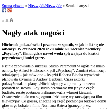
Strona główna
»
Niezwykli/Niezwykłe
»
Sztuka i artyści
Nagły atak nagości
Hitchcock pokazał seks i przemoc w sposób, w jaki nikt się nie
odważył. W czerwcu 2020 roku minie 60. rocznica premiery
„Psychozy”, filmu, gdzie nawet woda spływająca do kratki
prysznicowej budzi grozę.
Nic nie zapowiadało sukcesu. Studio Paramount w ogóle nie miało
ochoty, by Alfred Hitchcock kręcił „Psychozę”. Zamiast ekranizacji
odrażającej – jak mówiono – książki Roberta Blocha wytwórnia
planowała kryminał z Audrey Hepburn. Ciąża aktorki
pokrzyżowała te plany. „Hitch” słynący z uporu i tym razem
postawił na swoim. Gdy studio przekazało mu jedynie część
budżetu, resztę postanowił sfinansować z własnej kieszeni.
Ostatecznie udało mu się zgromadzić sumę wystarczającą na film
telewizyjny. Co gorsza, znaczną jej część pochłonęła budowa domu
głównego bohatera filmu Normana Batesa (granego przez