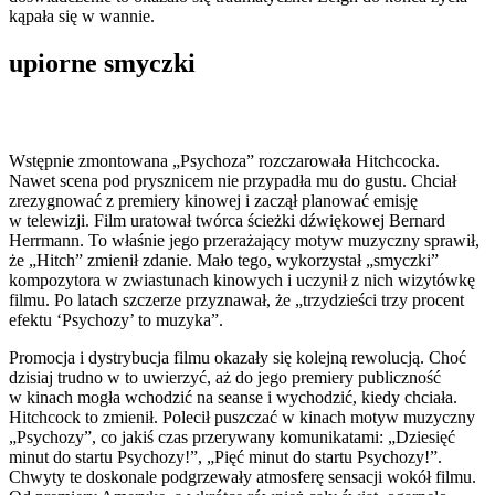
kąpała się w wannie.
upiorne smyczki
Wstępnie zmontowana „Psychoza” rozczarowała Hitchcocka.
Nawet scena pod prysznicem nie przypadła mu do gustu. Chciał
zrezygnować z premiery kinowej i zaczął planować emisję
w telewizji. Film uratował twórca ścieżki dźwiękowej Bernard
Herrmann. To właśnie jego przerażający motyw muzyczny sprawił,
że „Hitch” zmienił zdanie. Mało tego, wykorzystał „smyczki”
kompozytora w zwiastunach kinowych i uczynił z nich wizytówkę
filmu. Po latach szczerze przyznawał, że „trzydzieści trzy procent
efektu ‘Psychozy’ to muzyka”.
Promocja i dystrybucja filmu okazały się kolejną rewolucją. Choć
dzisiaj trudno w to uwierzyć, aż do jego premiery publiczność
w kinach mogła wchodzić na seanse i wychodzić, kiedy chciała.
Hitchcock to zmienił. Polecił puszczać w kinach motyw muzyczny
„Psychozy”, co jakiś czas przerywany komunikatami: „Dziesięć
minut do startu Psychozy!”, „Pięć minut do startu Psychozy!”.
Chwyty te doskonale podgrzewały atmosferę sensacji wokół filmu.