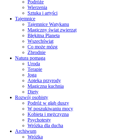
Podróże
Wierzenia
Sztuka i artyści
Tajemnice
Tajemnice Watykanu
Magiczny świat zwierząt
Błękitna Planeta
Wszechświat
Co może mózg
Zbrodnie
Natura pomaga
Uroda
Terapie
Joga
Apteka przyrody
Magiczna kuchnia
Diety
Rozwój osobisty
Podróż w głąb duszy
W poszukiwaniu mocy
Kobieta i mężczyzna
Psychotesty
Wróżka dla ducha
Archiwum
Wróżka