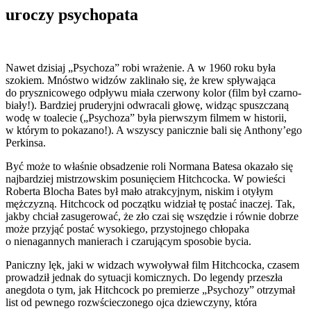
uroczy psychopata
Nawet dzisiaj „Psychoza” robi wrażenie. A w 1960 roku była
szokiem. Mnóstwo widzów zaklinało się, że krew spływająca
do prysznicowego odpływu miała czerwony kolor (film był czarno-
biały!). Bardziej pruderyjni odwracali głowę, widząc spuszczaną
wodę w toalecie („Psychoza” była pierwszym filmem w historii,
w którym to pokazano!). A wszyscy panicznie bali się Anthony’ego
Perkinsa.
Być może to właśnie obsadzenie roli Normana Batesa okazało się
najbardziej mistrzowskim posunięciem Hitchcocka. W powieści
Roberta Blocha Bates był mało atrakcyjnym, niskim i otyłym
mężczyzną. Hitchcock od początku widział tę postać inaczej. Tak,
jakby chciał zasugerować, że zło czai się wszędzie i równie dobrze
może przyjąć postać wysokiego, przystojnego chłopaka
o nienagannych manierach i czarującym sposobie bycia.
Paniczny lęk, jaki w widzach wywoływał film Hitchcocka, czasem
prowadził jednak do sytuacji komicznych. Do legendy przeszła
anegdota o tym, jak Hitchcock po premierze „Psychozy” otrzymał
list od pewnego rozwścieczonego ojca dziewczyny, która