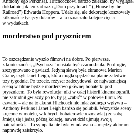
Anthony’ego Perkinsa). Hitchcockowi bardzo zależało, by wyglądał
dokładnie jak ten z obrazu „Dom przy torach” („House by the
Railroad”) Edwarda Hoppera. Udało się, ale dekoracje kosztowały
kilkanaście tysięcy dolarów – a to oznaczało kolejne cięcia
w wydatkach.
morderstwo pod prysznicem
To oszczędzanie wyszło filmowi na dobre. Po pierwsze,
z konieczności, „Psychoza” musiała być czarno-biała. Po drugie,
zrezygnowano z gwiazd. Jedyną sławą była ekranowa Marion
Crane, czyli Janet Leigh, która mogła spędzić na planie zaledwie
trzy tygodnie. Po trzecie, reżyser zadecydował, że najważniejszą
sceną w filmie będzie morderstwo głównej bohaterki pod
prysznicem. To była rewolucja: nikt w całej historii kinematografii,
nie zatrudnił gwiazdy po to, by ją „zabić” w połowie filmu. Po
czwarte – ale na to akurat Hitchcock nie miał żadnego wpływu –
Anthony Perkins i Janet Leigh bardzo się polubili. Wszystkie sceny
kręcone w motelu, w których bohaterowie rozmawiają ze sobą,
śmieją się i jedzą późną kolację, nawet dziś ujmują swoją
naturalnością. Ta sympatia nie była w udawana – między aktorami
naprawdę zaiskrzyło.