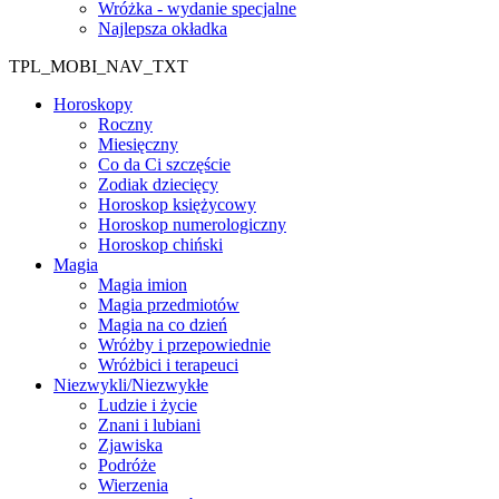
Wróżka - wydanie specjalne
Najlepsza okładka
TPL_MOBI_NAV_TXT
Horoskopy
Roczny
Miesięczny
Co da Ci szczęście
Zodiak dziecięcy
Horoskop księżycowy
Horoskop numerologiczny
Horoskop chiński
Magia
Magia imion
Magia przedmiotów
Magia na co dzień
Wróżby i przepowiednie
Wróżbici i terapeuci
Niezwykli/Niezwykłe
Ludzie i życie
Znani i lubiani
Zjawiska
Podróże
Wierzenia