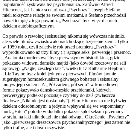
popularność zyskiwała też psychoanaliza. Zarówno Alfred
Hitchcock, jak i autor scenariusza „Psychozy”, Joseph Stefano,
mieli toksyczne relacje ze swoimi matkami, a Stefano przechodził
nawet terapię z tego powodu. „Psychoza” była więc dla nich
dziełem autobiograficznym.
Co prawda o rewolucji seksualnej nikomu się wówczas nie śniło,
ale wiele filmów zwiastowało nadchodzące trzęsienie ziemi. Tylko
w 1959 roku, czyli zaledwie rok przed premierą „Psychozy”,
wyprodukowano aż trzy filmy (!) łączące seks, perwersję i przemoc.
„Anatomia morderstwa” była pierwszym w historii kina, gdzie
pokazano widowni damskie majtki (jako dowód rzeczowy na sali
sądowej). „Nagle, zeszłego lata”, wielki hit z Katharine Hepburn
i Liz Taylor, był z kolei jednym z pierwszych filmów jawnie
sugerującym homoseksualizm głównego bohatera i seksualny
motyw jego śmierci. A „Pół żartem, pół serio” w komediowej
formie pokazywało damsko-męskie przebieranki, których
perwersyjny podtekst pozostaje czytelny do dziś (zwłaszcza
finałowe „Nikt nie jest doskonały”). Film Hitchcocka nie był więc
dziełem odosobnionym, a jedynie wpisywał się we wspomniany
nurt. „Hitch” potrafił w dodatku pokazać splot seksu i przemocy
w stylu, na jaki nikt dotąd nie miał odwagi. Określenie „Psychozy”
jako „pierwszego dreszczowca psychoanalitycznego” jest zatem nie
tylko trafne, ale i dość oczywiste.