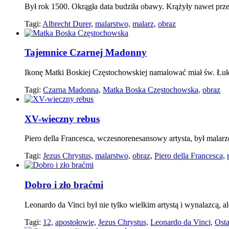
Był rok 1500. Okrągła data budziła obawy. Krążyły nawet prz
Tagi:
Albrecht Durer,
malarstwo,
malarz,
obraz
Tajemnice Czarnej Madonny
Ikonę Matki Boskiej Częstochowskiej namalować miał św. Łuka
Tagi:
Czarna Madonna,
Matka Boska Częstochowska,
obraz
XV-wieczny rebus
Piero della Francesca, wczesnorenesansowy artysta, był mala
Tagi:
Jezus Chrystus,
malarstwo,
obraz,
Piero della Francesca,
Dobro i zło braćmi
Leonardo da Vinci był nie tylko wielkim artystą i wynalazcą, a
Tagi:
12,
apostołowie,
Jezus Chrystus,
Leonardo da Vinci,
Osta