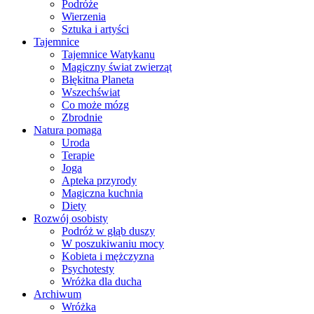
Podróże
Wierzenia
Sztuka i artyści
Tajemnice
Tajemnice Watykanu
Magiczny świat zwierząt
Błękitna Planeta
Wszechświat
Co może mózg
Zbrodnie
Natura pomaga
Uroda
Terapie
Joga
Apteka przyrody
Magiczna kuchnia
Diety
Rozwój osobisty
Podróż w głąb duszy
W poszukiwaniu mocy
Kobieta i mężczyzna
Psychotesty
Wróżka dla ducha
Archiwum
Wróżka