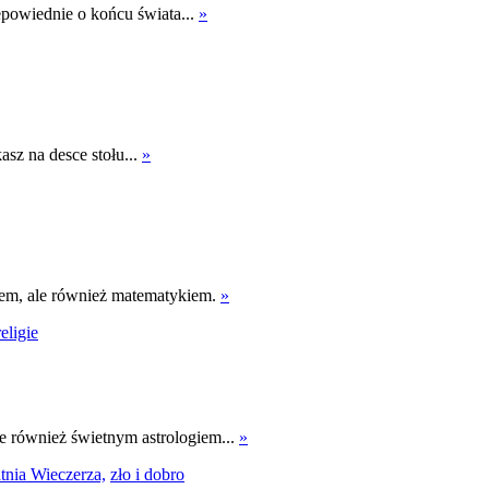
epowiednie o końcu świata...
»
sz na desce stołu...
»
rzem, ale również matematykiem.
»
religie
le również świetnym astrologiem...
»
tnia Wieczerza,
zło i dobro