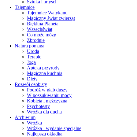
Sztuka i artyści
Tajemnice
Tajemnice Watykanu
Magiczny świat zwierząt
Błękitna Planeta
Wszechświat
Co może mózg
Zbrodnie
Natura pomaga
Uroda
Terapie
Joga
Apteka przyrody
Magiczna kuchnia
Diety
Rozwój osobisty
Podróż w głąb duszy
W poszukiwaniu mocy
Kobieta i mężczyzna
Psychotesty
Wróżka dla ducha
Archiwum
Wróżka
Wróżka - wydanie specjalne
Najlepsza okładka