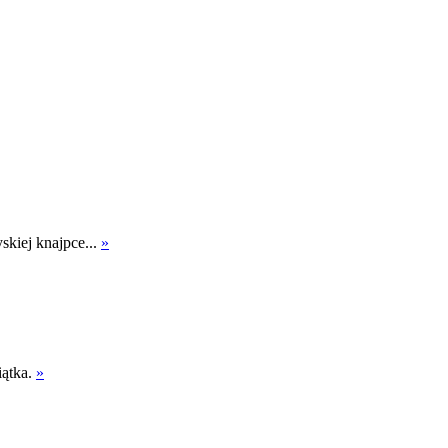
kiej knajpce...
»
iątka.
»