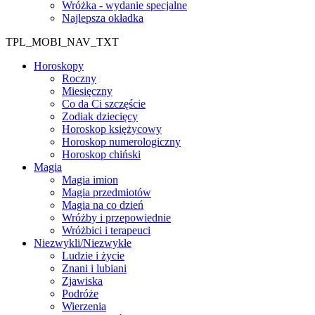
Wróżka - wydanie specjalne
Najlepsza okładka
TPL_MOBI_NAV_TXT
Horoskopy
Roczny
Miesięczny
Co da Ci szczęście
Zodiak dziecięcy
Horoskop księżycowy
Horoskop numerologiczny
Horoskop chiński
Magia
Magia imion
Magia przedmiotów
Magia na co dzień
Wróżby i przepowiednie
Wróżbici i terapeuci
Niezwykli/Niezwykłe
Ludzie i życie
Znani i lubiani
Zjawiska
Podróże
Wierzenia