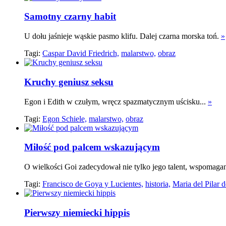
Samotny czarny habit
U dołu jaśnieje wąskie pasmo klifu. Dalej czarna morska toń.
»
Tagi:
Caspar David Friedrich,
malarstwo,
obraz
Kruchy geniusz seksu
Egon i Edith w czułym, wręcz spazmatycznym uścisku...
»
Tagi:
Egon Schiele,
malarstwo,
obraz
Miłość pod palcem wskazującym
O wielkości Goi zadecydował nie tylko jego talent, wspomagan
Tagi:
Francisco de Goya y Lucientes,
historia,
Maria del Pilar d
Pierwszy niemiecki hippis