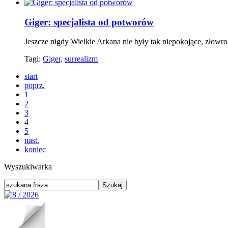
Giger: specjalista od potworów
Jeszcze nigdy Wielkie Arkana nie były tak niepokojące, złowrog
Tagi:
Giger,
surrealizm
start
poprz.
1
2
3
4
5
nast.
koniec
Wyszukiwarka