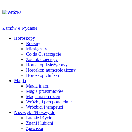
Zamów e-wydanie
Horoskopy
Roczny
Miesięczny
Co da Ci szczęście
Zodiak dziecięcy
Horoskop księżycowy
Horoskop numerologiczny
Horoskop chiński
Magia
Magia imion
Magia przedmiotów
Magia na co dzień
Wróżby i przepowiednie
Wróżbici i terapeuci
Niezwykli/Niezwykłe
Ludzie i życie
Znani i lubiani
Zjawiska