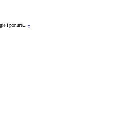
ie i ponure...
»