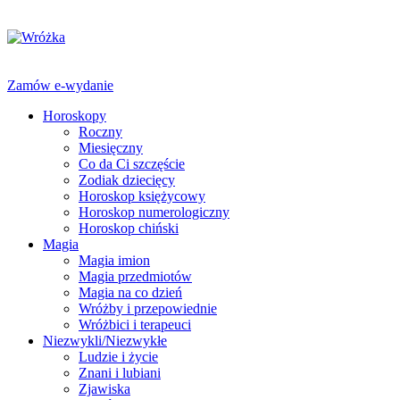
Zamów e-wydanie
Horoskopy
Roczny
Miesięczny
Co da Ci szczęście
Zodiak dziecięcy
Horoskop księżycowy
Horoskop numerologiczny
Horoskop chiński
Magia
Magia imion
Magia przedmiotów
Magia na co dzień
Wróżby i przepowiednie
Wróżbici i terapeuci
Niezwykli/Niezwykłe
Ludzie i życie
Znani i lubiani
Zjawiska