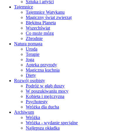
Sztuka i artyści
Tajemnice
Tajemnice Watykanu
Magiczny świat zwierząt
Błękitna Planeta
Wszechświat
Co może mózg
Zbrodnie
Natura pomaga
Uroda
Terapie
Joga
Apteka przyrody
Magiczna kuchnia
Diety
Rozwój osobisty
Podróż w głąb duszy
W poszukiwaniu mocy
Kobieta i mężczyzna
Psychotesty
Wróżka dla ducha
Archiwum
Wróżka
Wróżka - wydanie specjalne
Najlepsza okładka