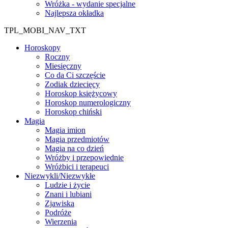
Wróżka - wydanie specjalne
Najlepsza okładka
TPL_MOBI_NAV_TXT
Horoskopy
Roczny
Miesięczny
Co da Ci szczęście
Zodiak dziecięcy
Horoskop księżycowy
Horoskop numerologiczny
Horoskop chiński
Magia
Magia imion
Magia przedmiotów
Magia na co dzień
Wróżby i przepowiednie
Wróżbici i terapeuci
Niezwykli/Niezwykłe
Ludzie i życie
Znani i lubiani
Zjawiska
Podróże
Wierzenia