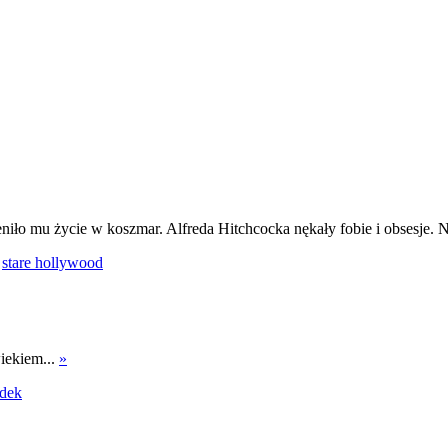
eniło mu życie w koszmar. Alfreda Hitchcocka nękały fobie i obsesje. N
stare hollywood
iekiem...
»
dek