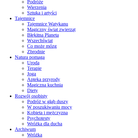
Podróże
Wierzenia
Sztuka i artyści
Tajemnice
Tajemnice Watykanu
Magiczny świat zwierząt
Błękitna Planeta
Wszechświat
Co może mózg
Zbrodnie
Natura pomaga
Uroda
Terapie
Joga
Apteka przyrody
Magiczna kuchnia
Diety
Rozwój osobisty
Podróż w głąb duszy
W poszukiwaniu mocy
Kobieta i mężczyzna
Psychotesty
Wróżka dla ducha
Archiwum
Wróżka