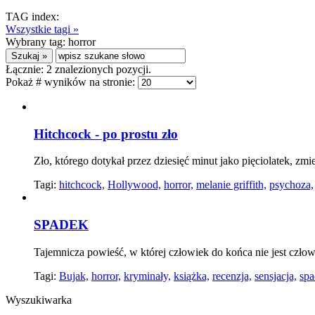
TAG index:
Wszystkie tagi »
Wybrany tag:
horror
Łącznie:
2
znalezionych pozycji.
Pokaż # wyników na stronie:
Hitchcock - po prostu zło
Zło, którego dotykał przez dziesięć minut jako pięciolatek, zmi
Tagi:
hitchcock,
Hollywood,
horror,
melanie griffith,
psychoza,
SPADEK
Tajemnicza powieść, w której człowiek do końca nie jest człow
Tagi:
Bujak,
horror,
kryminały,
książka,
recenzja,
sensjacja,
spa
Wyszukiwarka