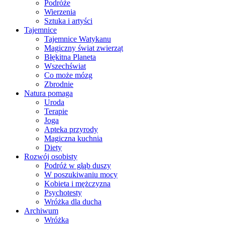
Podróże
Wierzenia
Sztuka i artyści
Tajemnice
Tajemnice Watykanu
Magiczny świat zwierząt
Błękitna Planeta
Wszechświat
Co może mózg
Zbrodnie
Natura pomaga
Uroda
Terapie
Joga
Apteka przyrody
Magiczna kuchnia
Diety
Rozwój osobisty
Podróż w głąb duszy
W poszukiwaniu mocy
Kobieta i mężczyzna
Psychotesty
Wróżka dla ducha
Archiwum
Wróżka