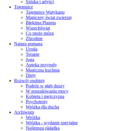
Sztuka i artyści
Tajemnice
Tajemnice Watykanu
Magiczny świat zwierząt
Błękitna Planeta
Wszechświat
Co może mózg
Zbrodnie
Natura pomaga
Uroda
Terapie
Joga
Apteka przyrody
Magiczna kuchnia
Diety
Rozwój osobisty
Podróż w głąb duszy
W poszukiwaniu mocy
Kobieta i mężczyzna
Psychotesty
Wróżka dla ducha
Archiwum
Wróżka
Wróżka - wydanie specjalne
Najlepsza okładka