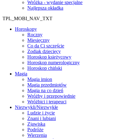
Wróżka - wydanie specjalne
Najlepsza okładka
TPL_MOBI_NAV_TXT
Horoskopy
Roczny
Miesięczny
Co da Ci szczęście
Zodiak dziecięcy
Horoskop księżycowy
Horoskop numerologiczny
Horoskop chiński
Magia
Magia imion
Magia przedmiotów
Magia na co dzień
Wróżby i przepowiednie
Wróżbici i terapeuci
Niezwykli/Niezwykłe
Ludzie i życie
Znani i lubiani
Zjawiska
Podróże
Wierzenia