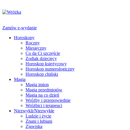
Zamów e-wydanie
Horoskopy
Roczny
Miesięczny
Co da Ci szczęście
Zodiak dziecięcy
Horoskop księżycowy
Horoskop numerologiczny
Horoskop chiński
Magia
Magia imion
Magia przedmiotów
Magia na co dzień
Wróżby i przepowiednie
Wróżbici i terapeuci
Niezwykli/Niezwykłe
Ludzie i życie
Znani i lubiani
Zjawiska