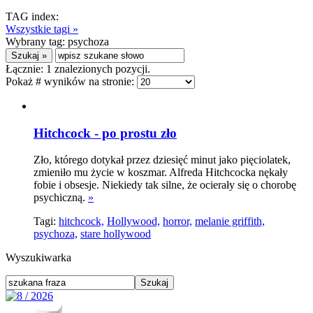
TAG index:
Wszystkie tagi »
Wybrany tag:
psychoza
Łącznie:
1
znalezionych pozycji.
Pokaż # wyników na stronie:
Hitchcock - po prostu zło
Zło, którego dotykał przez dziesięć minut jako pięciolatek,
zmieniło mu życie w koszmar. Alfreda Hitchcocka nękały
fobie i obsesje. Niekiedy tak silne, że ocierały się o chorobę
psychiczną.
»
Tagi:
hitchcock,
Hollywood,
horror,
melanie griffith,
psychoza,
stare hollywood
Wyszukiwarka