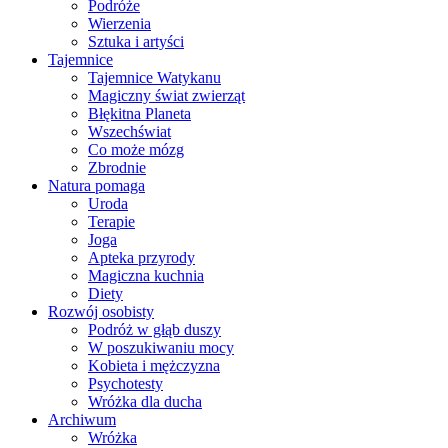
Podróże
Wierzenia
Sztuka i artyści
Tajemnice
Tajemnice Watykanu
Magiczny świat zwierząt
Błękitna Planeta
Wszechświat
Co może mózg
Zbrodnie
Natura pomaga
Uroda
Terapie
Joga
Apteka przyrody
Magiczna kuchnia
Diety
Rozwój osobisty
Podróż w głąb duszy
W poszukiwaniu mocy
Kobieta i mężczyzna
Psychotesty
Wróżka dla ducha
Archiwum
Wróżka