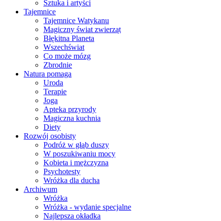
Sztuka i artyści
Tajemnice
Tajemnice Watykanu
Magiczny świat zwierząt
Błękitna Planeta
Wszechświat
Co może mózg
Zbrodnie
Natura pomaga
Uroda
Terapie
Joga
Apteka przyrody
Magiczna kuchnia
Diety
Rozwój osobisty
Podróż w głąb duszy
W poszukiwaniu mocy
Kobieta i mężczyzna
Psychotesty
Wróżka dla ducha
Archiwum
Wróżka
Wróżka - wydanie specjalne
Najlepsza okładka