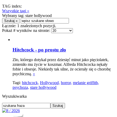
TAG index:
Wszystkie tagi »
Wybrany tag:
stare hollywood
Łącznie:
1
znalezionych pozycji.
Pokaż # wyników na stronie:
Hitchcock - po prostu zło
Zło, którego dotykał przez dziesięć minut jako pięciolatek,
zmieniło mu życie w koszmar. Alfreda Hitchcocka nękały
fobie i obsesje. Niekiedy tak silne, że ocierały się o chorobę
psychiczną.
»
Tagi:
hitchcock,
Hollywood,
horror,
melanie griffith,
psychoza,
stare hollywood
Wyszukiwarka