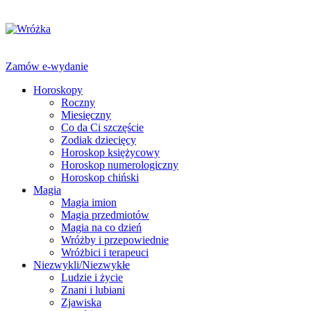
Zamów e-wydanie
Horoskopy
Roczny
Miesięczny
Co da Ci szczęście
Zodiak dziecięcy
Horoskop księżycowy
Horoskop numerologiczny
Horoskop chiński
Magia
Magia imion
Magia przedmiotów
Magia na co dzień
Wróżby i przepowiednie
Wróżbici i terapeuci
Niezwykli/Niezwykłe
Ludzie i życie
Znani i lubiani
Zjawiska