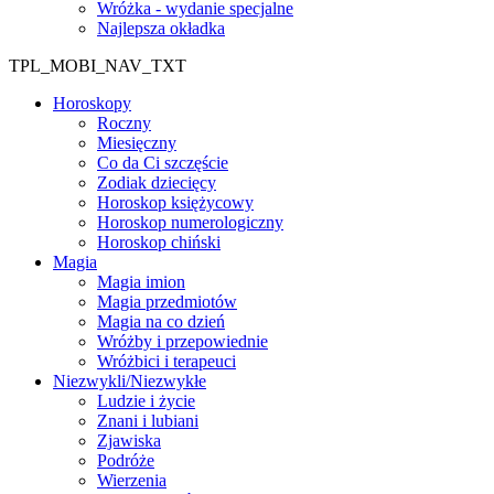
Wróżka - wydanie specjalne
Najlepsza okładka
TPL_MOBI_NAV_TXT
Horoskopy
Roczny
Miesięczny
Co da Ci szczęście
Zodiak dziecięcy
Horoskop księżycowy
Horoskop numerologiczny
Horoskop chiński
Magia
Magia imion
Magia przedmiotów
Magia na co dzień
Wróżby i przepowiednie
Wróżbici i terapeuci
Niezwykli/Niezwykłe
Ludzie i życie
Znani i lubiani
Zjawiska
Podróże
Wierzenia