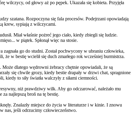
órę wilczycy, od głowy aż po pępek. Ukazała się kobieta. Przyjęła
łudzy szatana. Rozpoczyna się fala procesów. Podejrzani opowiadają
ką krew, sypiają z wilczycami.
sił. Miał właśnie pożreć jego ciało, kiedy zbiegli się ludzie.
mięso... w piątek. Spłonął więc na stosie.
a zagnała go do studni. Został pochwycony w ubraniu człowieka,
, że w bestię wcielił się duch zmarłego rok wcześniej burmistrza.
a. Może dlatego wędrowni żebracy chętnie opowiadali, że są
ały się chwile grozy, kiedy bestie drapały w drzwi chat, spragnione
kiedy to siły światła walczyły z siłami ciemności.
agresywny, niż prawdziwy wilk. Aby go odczarować, należało mu
za najlepszą broń na tę bestię.
knęły. Znalazły miejsce do życia w literaturze i w kinie. I znowu
 w nas, jeśli odrzucimy człowieczeństwo.