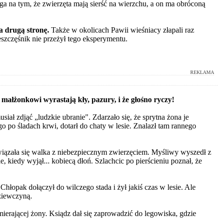
a na tym, że zwierzęta mają sierść na wierzchu, a on ma obróconą
na drugą stronę.
Także w okolicach Pawii wieśniacy złapali raz
ieszczęśnik nie przeżył tego eksperymentu.
REKLAMA
 małżonkowi wyrastają kły, pazury, i że głośno ryczy!
iał zdjąć „ludzkie ubranie". Zdarzało się, że sprytna żona je
go po śladach krwi, dotarł do chaty w lesie. Znalazł tam rannego
wiązała się walka z niebezpiecznym zwierzęciem. Myśliwy wyszedł z
e, kiedy wyjął... kobiecą dłoń. Szlachcic po pierścieniu poznał, że
Chłopak dołączył do wilczego stada i żył jakiś czas w lesie. Ale
dziewczyną.
mierającej żony. Ksiądz dał się zaprowadzić do legowiska, gdzie