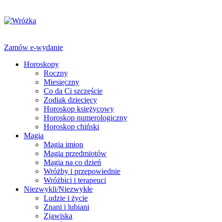
Zamów e-wydanie
Horoskopy
Roczny
Miesięczny
Co da Ci szczęście
Zodiak dziecięcy
Horoskop księżycowy
Horoskop numerologiczny
Horoskop chiński
Magia
Magia imion
Magia przedmiotów
Magia na co dzień
Wróżby i przepowiednie
Wróżbici i terapeuci
Niezwykli/Niezwykłe
Ludzie i życie
Znani i lubiani
Zjawiska