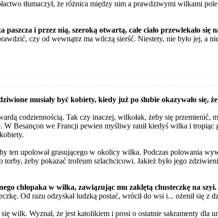
łactwo tłumaczył, że różnica między nim a prawdziwymi wilkami poleg
a paszcza i przez nią, szeroką otwartą, całe ciało przewlekało się 
rawdzić, czy od wewnątrz ma wilczą sierść. Niestety, nie było jej, a n
ziwione musiały być kobiety, kiedy już po ślubie okazywało się, że
ardą codziennością. Tak czy inaczej, wilkołak, żeby się przemienić, mus
ie. W Besançon we Francji pewien myśliwy ranił kiedyś wilka i tropiąc 
kobiety.
aby ten upolował grasującego w okolicy wilka. Podczas polowania wy
do torby, żeby pokazać trofeum szlachcicowi. Jakież było jego zdziwieni
ego chłopaka w wilka, zawiązując mu zaklętą chusteczkę na szyi.
zkę. Od razu odzyskał ludzką postać, wrócił do wsi i... ożenił się z 
ę wilk. Wyznał, że jest katolikiem i prosi o ostatnie sakramenty dla u