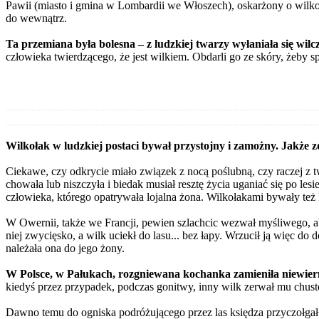
Pawii (miasto i gmina w Lombardii we Włoszech), oskarżony o wilko
do wewnątrz.
Ta przemiana była bolesna – z ludzkiej twarzy wyłaniała się wilcz
człowieka twierdzącego, że jest wilkiem. Obdarli go ze skóry, żeby sp
Wilkołak w ludzkiej postaci bywał przystojny i zamożny. Jakże zd
Ciekawe, czy odkrycie miało związek z nocą poślubną, czy raczej z tw
chowała lub niszczyła i biedak musiał resztę życia uganiać się po les
człowieka, którego opatrywała lojalna żona. Wilkołakami bywały też 
W Owernii, także we Francji, pewien szlachcic wezwał myśliwego, 
niej zwycięsko, a wilk uciekł do lasu... bez łapy. Wrzucił ją więc do 
należała ona do jego żony.
W Polsce, w Pałukach, rozgniewana kochanka zamieniła niewiern
kiedyś przez przypadek, podczas gonitwy, inny wilk zerwał mu chustec
Dawno temu do ogniska podróżującego przez las księdza przyczołgał si