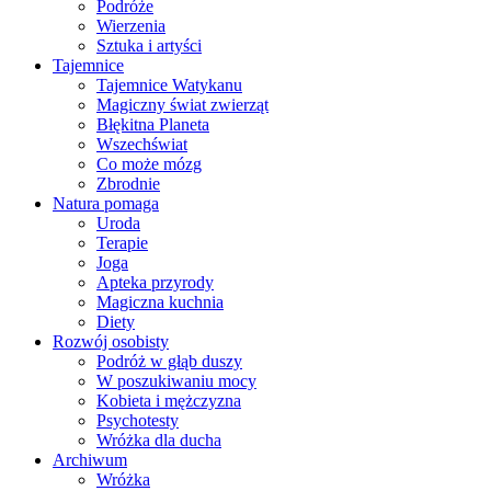
Podróże
Wierzenia
Sztuka i artyści
Tajemnice
Tajemnice Watykanu
Magiczny świat zwierząt
Błękitna Planeta
Wszechświat
Co może mózg
Zbrodnie
Natura pomaga
Uroda
Terapie
Joga
Apteka przyrody
Magiczna kuchnia
Diety
Rozwój osobisty
Podróż w głąb duszy
W poszukiwaniu mocy
Kobieta i mężczyzna
Psychotesty
Wróżka dla ducha
Archiwum
Wróżka