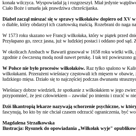
konała wilczyca. Wyspowiadał ją i rozgrzeszył. Miał jedynie wątpliw
Ciało Boże i umarła jak prawdziwa chrześcijanka.
Diabeł zaczął mieszać się w sprawy wilkołaków dopiero od XV w
o diable, który obdarzył ich czartowską maścią. Rozebrani do naga na
W 1573 roku skazano we Francji wilkołaka, który w piątek przed dniem 
Przyłapano go, rzecz jasna, już w ludzkiej postaci i oddano pod sąd. 
W okolicach Ansbach w Bawarii grasował w 1658 roku wielki wilk, p
zgodnie z ówczesną modą nosił nawet perukę. I tak też powieszono go 
W Polsce nie było procesów wilkołaków.
Raz tylko spalono w Kalis
wilkołakami. Przerażeni wieśniacy częstowali ich mięsem w obawie, ż
ludzkiego mięsa. Działo się to najczęściej podczas dwunastu strasz
Wieśniacy dobrze wiedzieli, że spotkanie z wilkołakiem w jego zwie
przypomnieć, że jest człowiekiem – zawołać po imieniu i rzucić w nie
Dziś likantropią lekarze nazywają schorzenie psychiczne, w który
fascynują, bo kto by nie chciał czasem odrzucić ograniczenia, być wo
Magdalena Strzałkowska
Ilustracja: Rysunek do opowiadania „Wilkołak wyje" opubliko