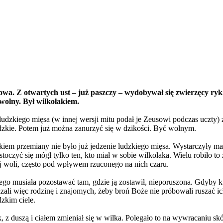
owa. Z otwartych ust – już paszczy – wydobywał się zwierzęcy ryk
 wolny. Był wilkołakiem.
 ludzkiego mięsa (w innej wersji mitu podał je Zeusowi podczas uczty)
ludzkie. Potem już można zanurzyć się w dzikości. Być wolnym.
em przemiany nie było już jedzenie ludzkiego mięsa. Wystarczyły magi
stoczyć się mógł tylko ten, kto miał w sobie wilkołaka. Wielu robiło to
ojej woli, często pod wpływem rzuconego na nich czaru.
go musiała pozostawać tam, gdzie ją zostawił, nieporuszona. Gdyby kto
i więc rodzinę i znajomych, żeby broń Boże nie próbowali ruszać ich 
dzkim ciele.
k, z duszą i ciałem zmieniał się w wilka. Polegało to na wywracaniu s