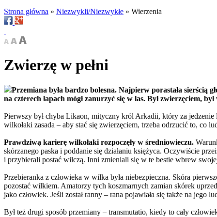
Strona główna
»
Niezwykli/Niezwykłe
»
Wierzenia
Zwierzę w pełni
Przemiana była bardzo bolesna. Najpierw porastała sierścią gł
na czterech łapach mógł zanurzyć się w las. Był zwierzęciem, był
Pierwszy był chyba Likaon, mityczny król Arkadii, który za jedzenie
wilkołaki zasada – aby stać się zwierzęciem, trzeba odrzucić to, co 
Prawdziwą karierę wilkołaki rozpoczęły w średniowieczu.
Warunki
skórzanego paska i poddanie się działaniu księżyca. Oczywiście przei
i przybierali postać wilczą. Inni zmieniali się w te bestie wbrew sw
Przebieranka z człowieka w wilka była niebezpieczna. Skóra pierwsze
pozostać wilkiem. Amatorzy tych koszmarnych zamian skórek uprzedzal
jako człowiek. Jeśli został ranny – rana pojawiała się także na jego lu
Był też drugi sposób przemiany – transmutatio, kiedy to cały człowie