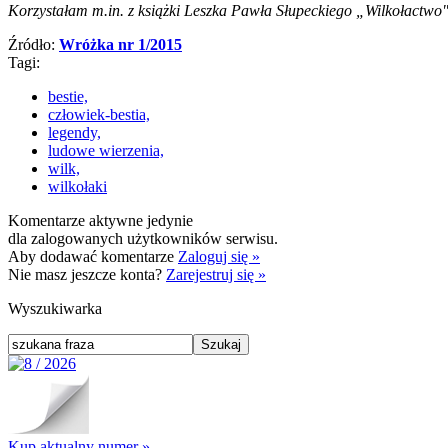
Korzystałam m.in. z książki Leszka Pawła Słupeckiego „Wilkołactwo"
Źródło:
Wróżka nr 1/2015
Tagi:
bestie,
człowiek-bestia,
legendy,
ludowe wierzenia,
wilk,
wilkołaki
Komentarze aktywne jedynie
dla zalogowanych użytkowników serwisu.
Aby dodawać komentarze
Zaloguj się »
Nie masz jeszcze konta?
Zarejestruj się »
Wyszukiwarka
Kup aktualny numer »