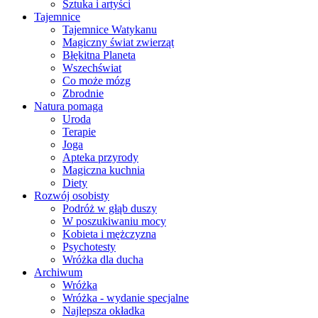
Sztuka i artyści
Tajemnice
Tajemnice Watykanu
Magiczny świat zwierząt
Błękitna Planeta
Wszechświat
Co może mózg
Zbrodnie
Natura pomaga
Uroda
Terapie
Joga
Apteka przyrody
Magiczna kuchnia
Diety
Rozwój osobisty
Podróż w głąb duszy
W poszukiwaniu mocy
Kobieta i mężczyzna
Psychotesty
Wróżka dla ducha
Archiwum
Wróżka
Wróżka - wydanie specjalne
Najlepsza okładka