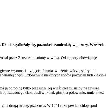
. Dłonie wydłużały się, paznokcie zamieniały w pazury. Wreszcie
 został przez Zeusa zamieniony w wilka. Od tej pory obowiązuje
czne czynności – zdjęcie ubrania, włożenie wilczej skóry lub
 z własnej chęci. Członkowie niektórych rodów porzucali ludzkie ciała
ś ją odrobinę tylko przesunął, jej właściciel musiałby na zawsze
opuszczonego ciała. Jeśli wilkołak ginął na polowaniu, umierał też
kóry na drugą stronę, przez usta. W 1541 roku pewien chłop spod