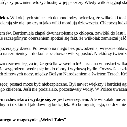
ość, czy powinien włożyć hostię w jej paszczę. Wtedy wilk ściągnął sk
ieku.
W kolejnych stuleciach demonolodzy twierdzą, że wilkołaki to s
cierają się nią, po czym jako wilki mordują dziewczęta. Chłepczą ludz
św. Bartłomieja złapał dwunastoletniego chłopca, zawlókł do lasu i udu
Ze szczególnym oburzeniem spotkał się fakt, że wilkołak zamierzał jeść 
ożerający dzieci. Polowano na niego bez powodzenia, wreszcie obław
na szubienicy – do końca zachował wilczą postać. Niektórzy twierdzili
zu czarownicę, za to, że gościła w swoim łożu szatana w postaci wilk
e wygłodzeni wedrą się im do obory i wyduszą bydło. Oczywiście zdarz
nych zimowych nocy, między Bożym Narodzeniem a świętem Trzech Króli, 
rzęcej postaci może być niebezpieczne. Był nawet większy i bardziej 
go chlebem. Jeśli nie podziałało, pozostawały widły. W Polsce uważane 
m człowiekowi wydaje się, że jest zwierzęciem.
Ale wilkołaki nie zni
lnym i dzikim? I jak dawniej budzą lęk. Bo boimy się tego, co drzemie
wanego w magazynie „Weird Tales"