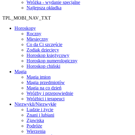
Wróżka - wydanie specjalne
Najlepsza okładka
TPL_MOBI_NAV_TXT
Horoskopy
Roczny
Miesięczny
Co da Ci szczęście
Zodiak dziecięcy
Horoskop księżycowy
Horoskop numerologiczny
Horoskop chiński
Magia
Magia imion
Magia przedmiotów
Magia na co dzień
Wróżby i przepowiednie
Wróżbici i terapeuci
Niezwykli/Niezwykłe
Ludzie i życie
Znani i lubiani
Zjawiska
Podróże
Wierzenia