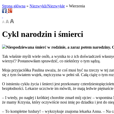
Strona główna
»
Niezwykli/Niezwykłe
»
Wierzenia
Cykl narodzin i śmierci
Niespodziewana śmierć w rodzinie, a zaraz potem narodziny. C
Tak właśnie myśli wiele osób, a wynika to z ich doświadczeń własnych
wierzyć? Postanowiłam sprawdzić, co niektórzy o tym sądzą.
Moja przyjaciółka Paulina uważa, że coś musi być na rzeczy w tej za
się z tym światem wujek, mężczyzna w pełni sił. Całą ciążę o tym roz
O istnieniu cyklu życia i śmierci jest przekonany czterdziestopięciolet
bezpłodności. Lekarze uczciwie im mówili, że mają ledwie piętnaście 
– I wtedy, po nagłej i krótkiej chorobie zmarł mój ojciec – wspomina
że mamy Krzysia, który oczywiście nosi imię po dziadku i jest do n
– To kompletne bzdury! – wykrzykuje znajoma lekarka Anna. – Na całym