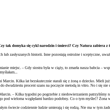
zy tak domyka się cykl narodzin i śmierci? Czy Natura zabiera z 
 lub zasłyszanych historii. Inne pozostają ostrożne i sceptyczne, uważ
mianie miejsc. – Gdy siostra była w ciąży, to zmarła nasza babcia – w
myślałam...
ni Marcin. Kilka lat bezskutecznie starali się z żoną o dziecko. Mieli j
do dwudziestu procent szans na poczęcie metodą in vitro. No i się nie
 Marcin. – Kilka tygodni po pogrzebie z niedowierzaniem patrzyliśmy na
iego pod wieloma względami bardzo podobny. Co o tym myśleć? Żona wol
 świecie codziennie ludzie umierają i się rodzą. Nie ma w tym żadnej 