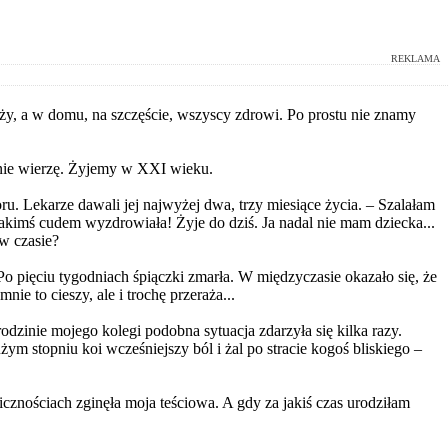
REKLAMA
ąży, a w domu, na szczęście, wszyscy zdrowi. Po prostu nie znamy
o nie wierzę. Żyjemy w XXI wieku.
u. Lekarze dawali jej najwyżej dwa, trzy miesiące życia. – Szalałam
akimś cudem wyzdrowiała! Żyje do dziś. Ja nadal nie mam dziecka...
 w czasie?
pięciu tygodniach śpiączki zmarła. W międzyczasie okazało się, że
e to cieszy, ale i trochę przeraża...
rodzinie mojego kolegi podobna sytuacja zdarzyła się kilka razy.
ym stopniu koi wcześniejszy ból i żal po stracie kogoś bliskiego –
znościach zginęła moja teściowa. A gdy za jakiś czas urodziłam