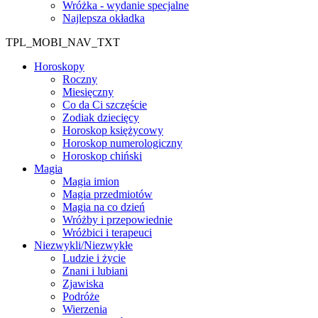
Wróżka - wydanie specjalne
Najlepsza okładka
TPL_MOBI_NAV_TXT
Horoskopy
Roczny
Miesięczny
Co da Ci szczęście
Zodiak dziecięcy
Horoskop księżycowy
Horoskop numerologiczny
Horoskop chiński
Magia
Magia imion
Magia przedmiotów
Magia na co dzień
Wróżby i przepowiednie
Wróżbici i terapeuci
Niezwykli/Niezwykłe
Ludzie i życie
Znani i lubiani
Zjawiska
Podróże
Wierzenia