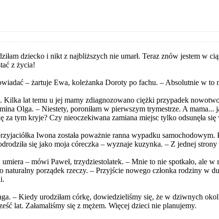
iłam dziecko i nikt z najbliższych nie umarł. Teraz znów jestem w ci
tać z życia!
opowiadać – żartuje Ewa, koleżanka Doroty po fachu. – Absolutnie w t
i. Kilka lat temu u jej mamy zdiagnozowano ciężki przypadek nowotwor
mina Olga. – Niestety, poroniłam w pierwszym trymestrze. A mama... j
ię za tym kryje? Czy nieoczekiwana zamiana miejsc tylko odsunęła się
rzyjaciółka Iwona została poważnie ranna wypadku samochodowym. Po 
odziła się jako moja córeczka – wyznaje kuzynka. – Z jednej strony mni
gu umiera – mówi Paweł, trzydziestolatek. – Mnie to nie spotkało, ale w 
ko naturalny porządek rzeczy. – Przyjście nowego członka rodziny w duż
i.
a. – Kiedy urodziłam córkę, dowiedzieliśmy się, że w dziwnych okolic
ześć lat. Załamaliśmy się z mężem. Więcej dzieci nie planujemy.