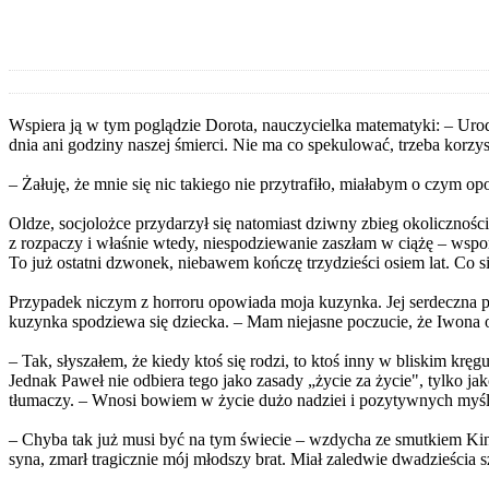
Wspiera ją w tym poglądzie Dorota, nauczycielka matematyki: – Urodz
dnia ani godziny naszej śmierci. Nie ma co spekulować, trzeba korzys
– Żałuję, że mnie się nic takiego nie przytrafiło, miałabym o czym 
Oldze, socjolożce przydarzył się natomiast dziwny zbieg okolicznośc
z rozpaczy i właśnie wtedy, niespodziewanie zaszłam w ciążę – wspo
To już ostatni dzwonek, niebawem kończę trzydzieści osiem lat. Co s
Przypadek niczym z horroru opowiada moja kuzynka. Jej serdeczna p
kuzynka spodziewa się dziecka. – Mam niejasne poczucie, że Iwona odr
– Tak, słyszałem, że kiedy ktoś się rodzi, to ktoś inny w bliskim krę
Jednak Paweł nie odbiera tego jako zasady „życie za życie", tylko ja
tłumaczy. – Wnosi bowiem w życie dużo nadziei i pozytywnych myśl
– Chyba tak już musi być na tym świecie – wzdycha ze smutkiem King
syna, zmarł tragicznie mój młodszy brat. Miał zaledwie dwadzieścia s