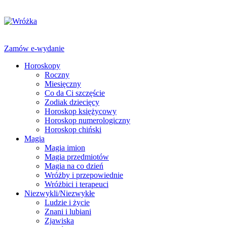
Zamów e-wydanie
Horoskopy
Roczny
Miesięczny
Co da Ci szczęście
Zodiak dziecięcy
Horoskop księżycowy
Horoskop numerologiczny
Horoskop chiński
Magia
Magia imion
Magia przedmiotów
Magia na co dzień
Wróżby i przepowiednie
Wróżbici i terapeuci
Niezwykli/Niezwykłe
Ludzie i życie
Znani i lubiani
Zjawiska