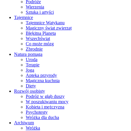
Podróże
Wierzenia
Sztuka i artyści
Tajemnice
Tajemnice Watykanu
Magiczny świat zwierząt
Błękitna Planeta
Wszechświat
Co może mózg
Zbrodnie
Natura pomaga
Uroda
Terapie
Joga
Apteka przyrody
Magiczna kuchnia
Diety
Rozwój osobisty
Podróż w głąb duszy
W poszukiwaniu mocy
Kobieta i mężczyzna
Psychotesty
Wróżka dla ducha
Archiwum
Wróżka