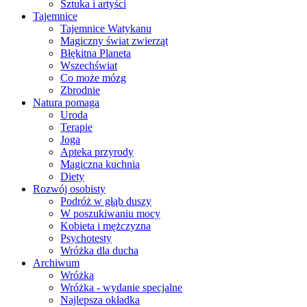
Sztuka i artyści
Tajemnice
Tajemnice Watykanu
Magiczny świat zwierząt
Błękitna Planeta
Wszechświat
Co może mózg
Zbrodnie
Natura pomaga
Uroda
Terapie
Joga
Apteka przyrody
Magiczna kuchnia
Diety
Rozwój osobisty
Podróż w głąb duszy
W poszukiwaniu mocy
Kobieta i mężczyzna
Psychotesty
Wróżka dla ducha
Archiwum
Wróżka
Wróżka - wydanie specjalne
Najlepsza okładka