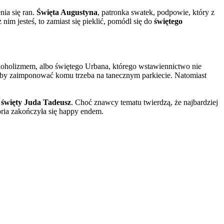
nia się ran.
Święta Augustyna
, patronka swatek, podpowie, który z
ż nim jesteś, to zamiast się pieklić, pomódl się do
świętego
alkoholizmem, albo świętego Urbana, którego wstawiennictwo nie
żeby zaimponować komu trzeba na tanecznym parkiecie. Natomiast
i święty Juda Tadeusz
. Choć znawcy tematu twierdzą, że najbardziej
oria zakończyła się happy endem.