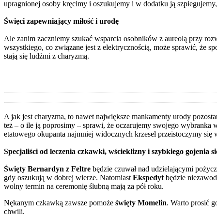
upragnionej osoby kręcimy i oszukujemy i w dodatku ją szpiegujemy,
Święci zapewniający miłość i urodę
Ale zanim zaczniemy szukać wsparcia osobników z aureolą przy roz
wszystkiego, co związane jest z elektrycznością, może sprawić, że sp
stają się ludźmi z charyzmą.
A jak jest charyzma, to nawet największe mankamenty urody pozostan
też – o ile ją poprosimy – sprawi, że oczarujemy swojego wybranka 
etatowego okupanta najmniej widocznych krzeseł przeistoczymy się
Specjaliści od leczenia czkawki, wścieklizny i szybkiego gojenia s
Święty Bernardyn z Feltre
będzie czuwał nad udzielającymi pożycze
gdy oszukują w dobrej wierze. Natomiast
Ekspedyt
będzie niezawodn
wolny termin na ceremonię ślubną mają za pół roku.
Nękanym czkawką zawsze pomoże
święty Momelin
. Warto prosić 
chwili.