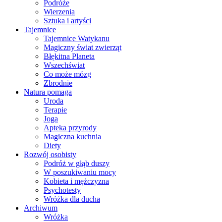
Podróże
Wierzenia
Sztuka i artyści
Tajemnice
Tajemnice Watykanu
Magiczny świat zwierząt
Błękitna Planeta
Wszechświat
Co może mózg
Zbrodnie
Natura pomaga
Uroda
Terapie
Joga
Apteka przyrody
Magiczna kuchnia
Diety
Rozwój osobisty
Podróż w głąb duszy
W poszukiwaniu mocy
Kobieta i mężczyzna
Psychotesty
Wróżka dla ducha
Archiwum
Wróżka