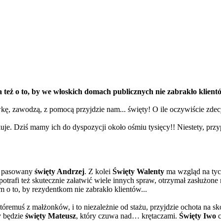
eż o to, by we włoskich domach publicznych nie zabrakło klientów.
wkę, zawodzą, z pomocą przyjdzie nam... święty! O ile oczywiście zdecy
uje. Dziś mamy ich do dyspozycji około ośmiu tysięcy!! Niestety, pr
ał pasowany
święty Andrzej
. Z kolei
Święty Walenty
ma wzgląd na tych,
 potrafi też skutecznie załatwić wiele innych spraw, otrzymał zasłużon
 to, by rezydentkom nie zabrakło klientów...
i któremuś z małżonków, i to niezależnie od stażu, przyjdzie ochota na
y będzie
święty Mateusz
, który czuwa nad… krętaczami.
Święty Iwo
c