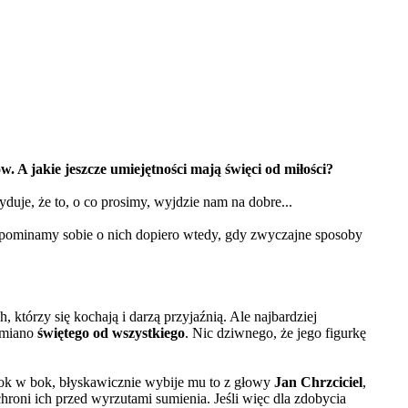
 A jakie jeszcze umiejętności mają święci od miłości?
duje, że to, o co prosimy, wyjdzie nam na dobre...
zypominamy sobie o nich dopiero wtedy, gdy zwyczajne sposoby
 którzy się kochają i darzą przyjaźnią. Ale najbardziej
e miano
świętego od wszystkiego
. Nic dziwnego, że jego figurkę
 skok w bok, błyskawicznie wybije mu to z głowy
Jan Chrzciciel
,
hroni ich przed wyrzutami sumienia. Jeśli więc dla zdobycia