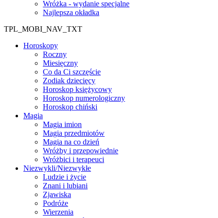
Wróżka - wydanie specjalne
Najlepsza okładka
TPL_MOBI_NAV_TXT
Horoskopy
Roczny
Miesięczny
Co da Ci szczęście
Zodiak dziecięcy
Horoskop księżycowy
Horoskop numerologiczny
Horoskop chiński
Magia
Magia imion
Magia przedmiotów
Magia na co dzień
Wróżby i przepowiednie
Wróżbici i terapeuci
Niezwykli/Niezwykłe
Ludzie i życie
Znani i lubiani
Zjawiska
Podróże
Wierzenia