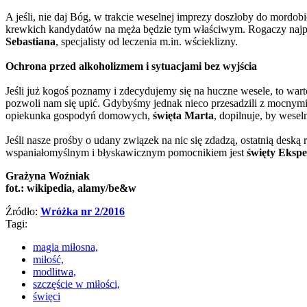
A jeśli, nie daj Bóg, w trakcie weselnej imprezy doszłoby do mordobi
krewkich kandydatów na męża będzie tym właściwym. Rogaczy naj
Sebastiana
, specjalisty od leczenia m.in. wścieklizny.
Ochrona przed alkoholizmem i sytuacjami bez wyjścia
Jeśli już kogoś poznamy i zdecydujemy się na huczne wesele, to war
pozwoli nam się upić. Gdybyśmy jednak nieco przesadzili z mocny
opiekunka gospodyń domowych,
święta Marta
, dopilnuje, by wese
Jeśli nasze prośby o udany związek na nic się zdadzą, ostatnią deską 
wspaniałomyślnym i błyskawicznym pomocnikiem jest
święty Ekspe
Grażyna Woźniak
fot.: wikipedia, alamy/be&w
Źródło:
Wróżka nr 2/2016
Tagi:
magia miłosna,
miłość,
modlitwa,
szczęście w miłości,
święci