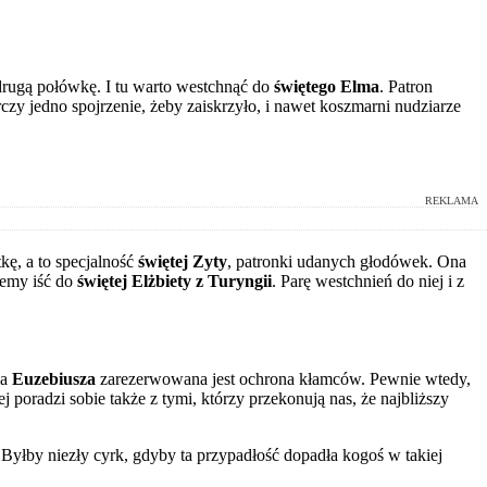
rugą połówkę. I tu warto westchnąć do
świętego Elma
. Patron
czy jedno spojrzenie, żeby zaiskrzyło, i nawet koszmarni nudziarze
REKLAMA
kę, a to specjalność
świętej Zyty
, patronki udanych głodówek. Ona
żemy iść do
świętej Elżbiety z Turyngii
. Parę westchnień do niej i z
la
Euzebiusza
zarezerwowana jest ochrona kłamców. Pewnie wtedy,
radzi sobie także z tymi, którzy przekonują nas, że najbliższy
 Byłby niezły cyrk, gdyby ta przypadłość dopadła kogoś w takiej