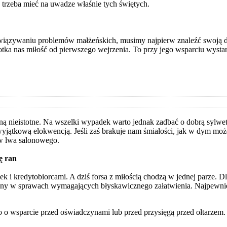
 trzeba mieć na uwadze właśnie tych świętych.
wiązywaniu problemów małżeńskich, musimy najpierw znaleźć swoją d
otka nas miłość od pierwszego wejrzenia. To przy jego wsparciu wystar
ą nieistotne. Na wszelki wypadek warto jednak zadbać o dobrą sylwet
wyjątkową elokwencją. Jeśli zaś brakuje nam śmiałości, jak w dym mo
 w lwa salonowego.
ię ran
k i kredytobiorcami. A dziś forsa z miłością chodzą w jednej parze. D
y w sprawach wymagających błyskawicznego załatwienia. Najpewniej po
go o wsparcie przed oświadczynami lub przed przysięgą przed ołtarzem.