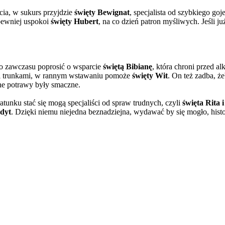
cia, w sukurs przyjdzie
święty Bewignat
, specjalista od szybkiego goje
pewniej uspokoi
święty Hubert
, na co dzień patron myśliwych. Jeśli ju
to zawczasu poprosić o wsparcie
świętą Bibianę
, która chroni przed 
mi trunkami, w rannym wstawaniu pomoże
święty Wit
. On też zadba, 
lne potrawy były smaczne.
ratunku stać się mogą specjaliści od spraw trudnych, czyli
święta Rita 
dyt
. Dzięki niemu niejedna beznadziejna, wydawać by się mogło, hist