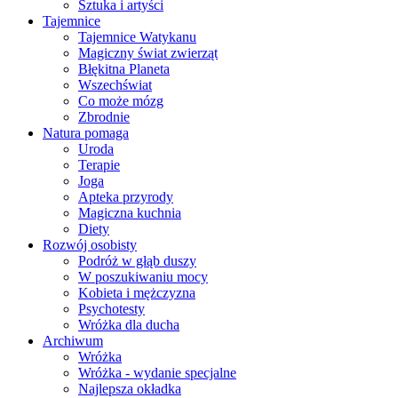
Sztuka i artyści
Tajemnice
Tajemnice Watykanu
Magiczny świat zwierząt
Błękitna Planeta
Wszechświat
Co może mózg
Zbrodnie
Natura pomaga
Uroda
Terapie
Joga
Apteka przyrody
Magiczna kuchnia
Diety
Rozwój osobisty
Podróż w głąb duszy
W poszukiwaniu mocy
Kobieta i mężczyzna
Psychotesty
Wróżka dla ducha
Archiwum
Wróżka
Wróżka - wydanie specjalne
Najlepsza okładka