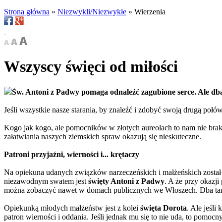
Strona główna
»
Niezwykli/Niezwykłe
»
Wierzenia
Wszyscy święci od miłości
Św. Antoni z Padwy pomaga odnaleźć zagubione serce. Ale dba t
Jeśli wszystkie nasze starania, by znaleźć i zdobyć swoją drugą połó
Kogo jak kogo, ale pomocników w złotych aureolach to nam nie brak
załatwiania naszych ziemskich spraw okazują się nieskuteczne.
Patroni przyjaźni, wierności i... krętaczy
Na opiekuna udanych związków narzeczeńskich i małżeń­­skich zost
niezawodnym swatem jest
święty Antoni z Padwy
. A że przy okazji
można zobaczyć nawet w domach publicznych we Włoszech. Dba tam o
Opiekunką młodych małżeństw jest z kolei
święta Dorota
. Ale jeśl
patron wierności i oddania. Jeśli jednak mu się to nie uda, to pomocn