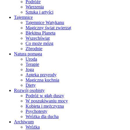
Podróże
Wierzenia
Sztuka i artyści
Tajemnice
Tajemnice Watykanu
Magiczny świat zwierząt
Błękitna Planeta
Wszechświat
Co może mózg
Zbrodnie
Natura pomaga
Uroda
Terapie
Joga
Apteka przyrody
Magiczna kuchnia
Diety
Rozwój osobisty
Podróż w głąb duszy
W poszukiwaniu mocy
Kobieta i mężczyzna
Psychotesty
Wróżka dla ducha
Archiwum
Wróżka