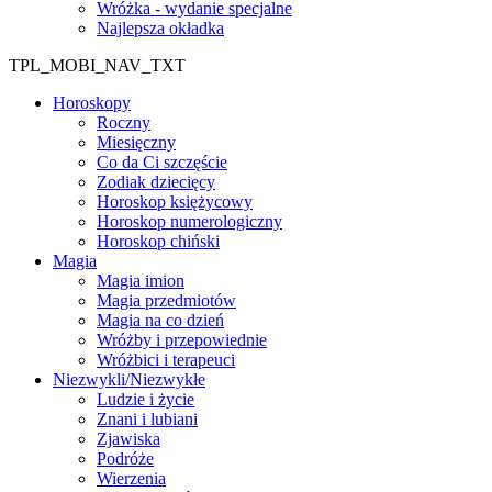
Wróżka - wydanie specjalne
Najlepsza okładka
TPL_MOBI_NAV_TXT
Horoskopy
Roczny
Miesięczny
Co da Ci szczęście
Zodiak dziecięcy
Horoskop księżycowy
Horoskop numerologiczny
Horoskop chiński
Magia
Magia imion
Magia przedmiotów
Magia na co dzień
Wróżby i przepowiednie
Wróżbici i terapeuci
Niezwykli/Niezwykłe
Ludzie i życie
Znani i lubiani
Zjawiska
Podróże
Wierzenia