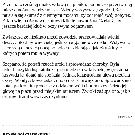
A że już wcześniej miał z wdową na pieńku, podburzył przeciw niej
mieszkańców i władze miasta. Wtedy wszyscy się zgodzili, że
musiała się skumać z ciemnymi mocami, by ochronić swój dobytek.
A kto wie, może nawet sprowadziła tę powódź na Czeladź, by
jeszcze bardziej kłuć w oczy swym bogactwem.
Zwłaszcza że niedługo przed powodzią przepowiadała wielki
deszcz. Skąd by wiedziała, jeśli sama go nie wywołała? Widywano
ją zresztą chodzącą nocą po polach i zbierającą jakieś rośliny, z
których potem robiła wywary.
Szeptano, że potrafi rzucać uroki i sprowadzać choroby. Była
jednak przykładną katoliczką, co niedziela w kościele, więc żadna
krzywda jej dotąd nie spotkała. Jednak katastrofalna ulewa przelała
czarę. Włodyczkową oskarżono o czary i uwięziono. Sprowadzono
kata i po krótkim procesie z udziałem wójta i burmistrza ścięto jej
głowę na placu przed miejskim ratuszem. Zwłoki zaś spalono, jak z
czarownicami wówczas czyniono.
REKLAMA
Kto się boi czarownicy?