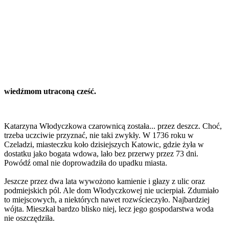
wiedźmom utraconą cześć.
Katarzyna Włodyczkowa czarownicą została... przez deszcz. Choć,
trzeba uczciwie przyznać, nie taki zwykły. W 1736 roku w
Czeladzi, miasteczku koło dzisiejszych Katowic, gdzie żyła w
dostatku jako bogata wdowa, lało bez przerwy przez 73 dni.
Powódź omal nie doprowadziła do upadku miasta.
Jeszcze przez dwa lata wywożono kamienie i głazy z ulic oraz
podmiejskich pól. Ale dom Włodyczkowej nie ucierpiał. Zdumiało
to miejscowych, a niektórych nawet rozwścieczyło. Najbardziej
wójta. Mieszkał bardzo blisko niej, lecz jego gospodarstwa woda
nie oszczędziła.