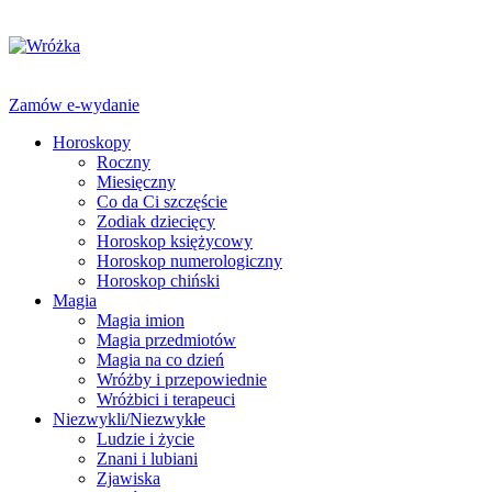
Zamów e-wydanie
Horoskopy
Roczny
Miesięczny
Co da Ci szczęście
Zodiak dziecięcy
Horoskop księżycowy
Horoskop numerologiczny
Horoskop chiński
Magia
Magia imion
Magia przedmiotów
Magia na co dzień
Wróżby i przepowiednie
Wróżbici i terapeuci
Niezwykli/Niezwykłe
Ludzie i życie
Znani i lubiani
Zjawiska