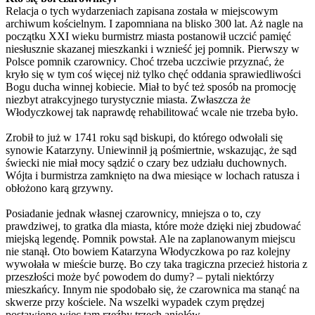
Relacja o tych wydarzeniach zapisana została w miejscowym
archiwum kościelnym. I zapomniana na blisko 300 lat. Aż nagle na
początku XXI wieku burmistrz miasta postanowił uczcić pamięć
niesłusznie skazanej mieszkanki i wznieść jej pomnik. Pierwszy w
Polsce pomnik czarownicy. Choć trzeba uczciwie przyznać, że
kryło się w tym coś więcej niż tylko chęć oddania sprawiedliwości
Bogu ducha winnej kobiecie. Miał to być też sposób na promocję
niezbyt atrakcyjnego turystycznie miasta. Zwłaszcza że
Włodyczkowej tak naprawdę rehabilitować wcale nie trzeba było.
Zrobił to już w 1741 roku sąd biskupi, do którego odwołali się
synowie Katarzyny. Uniewinnił ją pośmiertnie, wskazując, że sąd
świecki nie miał mocy sądzić o czary bez udziału duchownych.
Wójta i burmistrza zamknięto na dwa miesiące w lochach ratusza i
obłożono karą grzywny.
Posiadanie jednak własnej czarownicy, mniejsza o to, czy
prawdziwej, to gratka dla miasta, które może dzięki niej zbudować
miejską legendę. Pomnik powstał. Ale na zaplanowanym miejscu
nie stanął. Oto bowiem Katarzyna Włodyczkowa po raz kolejny
wywołała w mieście burzę. Bo czy taka tragiczna przecież historia z
przeszłości może być powodem do dumy? – pytali niektórzy
mieszkańcy. Innym nie spodobało się, że czarownica ma stanąć na
skwerze przy kościele. Na wszelki wypadek czym prędzej
postawiono więc tam rzeźby trzech aniołów.