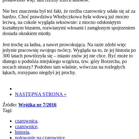
Nie bez znaczenia był też fakt, że rzeźba czarownicy udała się aż za
bardzo. Choć prawdziwa Włodyczkowa była wdową już mocno
leciwą, na cokole wygląda seksownie: z mocno odsłoniętym
kształtnym biustem, rozwianymi włosami i zamglonym spojrzeniem
dosiada okrakiem miotły.
Jest trochę za ładna, a nawet prowokująca. Na razie zdobi więc
jedynie pracownię swojego twórcy. Wygląda na to, że jej historia po
300 latach powtórzyła się – miasto znów jej nie chce. Być może to
dlatego u podnóża miejskiego wzgórza, tzw. góry Borzecha, po
nocach straszy? Podobno tam właśnie, wówczas na rozległych
łąkach, rozsypano niegdyś jej prochy.
NASTĘPNA STRONA
»
Źródło:
Wróżka nr 7/2016
Tagi:
czarownica,
czarownice,
historia,
polowanie na czarownice,