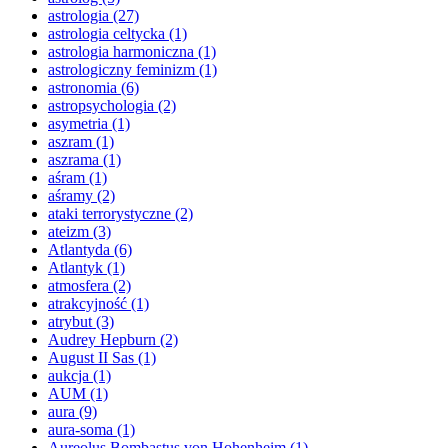
astrologia
(27)
astrologia celtycka
(1)
astrologia harmoniczna
(1)
astrologiczny feminizm
(1)
astronomia
(6)
astropsychologia
(2)
asymetria
(1)
aszram
(1)
aszrama
(1)
aśram
(1)
aśramy
(2)
ataki terrorystyczne
(2)
ateizm
(3)
Atlantyda
(6)
Atlantyk
(1)
atmosfera
(2)
atrakcyjność
(1)
atrybut
(3)
Audrey Hepburn
(2)
August II Sas
(1)
aukcja
(1)
AUM
(1)
aura
(9)
aura-soma
(1)
Aureolus Bombastus von Hohenheim
(1)