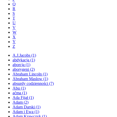
Q
R
S
T
U
V
W
X
Y
Z
A.J.Jacobs
(1)
abdykacja
(1)
aborcja
(1)
aborygeni
(2)
Abraham Lincoln
(1)
Abraham Maslow
(1)
absurdy codzienności
(7)
Abu
(1)
aćma
(1)
Ada Fijał
(1)
Adam
(2)
Adam Darski
(1)
Adam i Ewa
(1)
Adam Krawczyk
(1)