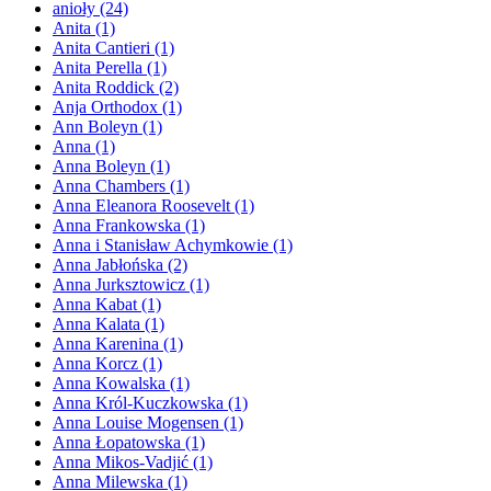
anioły
(24)
Anita
(1)
Anita Cantieri
(1)
Anita Perella
(1)
Anita Roddick
(2)
Anja Orthodox
(1)
Ann Boleyn
(1)
Anna
(1)
Anna Boleyn
(1)
Anna Chambers
(1)
Anna Eleanora Roosevelt
(1)
Anna Frankowska
(1)
Anna i Stanisław Achymkowie
(1)
Anna Jabłońska
(2)
Anna Jurksztowicz
(1)
Anna Kabat
(1)
Anna Kalata
(1)
Anna Karenina
(1)
Anna Korcz
(1)
Anna Kowalska
(1)
Anna Król-Kuczkowska
(1)
Anna Louise Mogensen
(1)
Anna Łopatowska
(1)
Anna Mikos-Vadjić
(1)
Anna Milewska
(1)