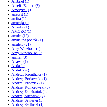
Ambriel
(1)
Amelia Earhart
(3)
Ameryka
(1)
ametyst
(1)
amitra
(1)
amnezja
(1)
Amniksjel
(1)
AMORC
(1)
amulet
(13)
amulet na podróż
(1)
amulety
(21)
Amy Winehous
(1)
Amy Winehouse
(1)
ananas
(3)
Anawa
(1)
Anda
(1)
Andaluzja
(1)
Andreas Kronthaler
(1)
Andrzej Borkowski
(1)
Andrzej Brodziak
(1)
Andrzej Komorowski
(3)
Andrzej Kondratiuk
(1)
Andrzej Michalski
(2)
Andrzej Seweryn
(1)
Andrzej Szeliński
(1)