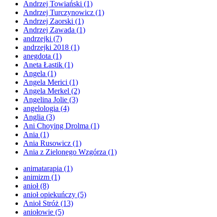
Andrzej Towiański
(1)
Andrzej Turczynowicz
(1)
Andrzej Zaorski
(1)
Andrzej Zawada
(1)
andrzejki
(7)
andrzejki 2018
(1)
anegdota
(1)
Aneta Łastik
(1)
Angela
(1)
Angela Merici
(1)
Angela Merkel
(2)
Angelina Jolie
(3)
angelologia
(4)
Anglia
(3)
Ani Choying Drolma
(1)
Ania
(1)
Ania Rusowicz
(1)
Ania z Zielonego Wzgórza
(1)
animatarapia
(1)
animizm
(1)
anioł
(8)
anioł opiekuńczy
(5)
Anioł Stróż
(13)
aniołowie
(5)