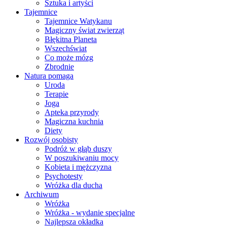
Sztuka i artyści
Tajemnice
Tajemnice Watykanu
Magiczny świat zwierząt
Błękitna Planeta
Wszechświat
Co może mózg
Zbrodnie
Natura pomaga
Uroda
Terapie
Joga
Apteka przyrody
Magiczna kuchnia
Diety
Rozwój osobisty
Podróż w głąb duszy
W poszukiwaniu mocy
Kobieta i mężczyzna
Psychotesty
Wróżka dla ducha
Archiwum
Wróżka
Wróżka - wydanie specjalne
Najlepsza okładka