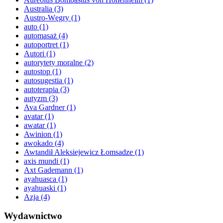
Australia
(3)
Austro-Węgry
(1)
auto
(1)
automasaż
(4)
autoportret
(1)
Autori
(1)
autorytety moralne
(2)
autostop
(1)
autosugestia
(1)
autoterapia
(3)
autyzm
(3)
Ava Gardner
(1)
avatar
(1)
awatar
(1)
Awinion
(1)
awokado
(4)
Awtandił Aleksiejewicz Łomsadze
(1)
axis mundi
(1)
Axt Gademann
(1)
ayahuasca
(1)
ayahuaski
(1)
Azja
(4)
Wydawnictwo