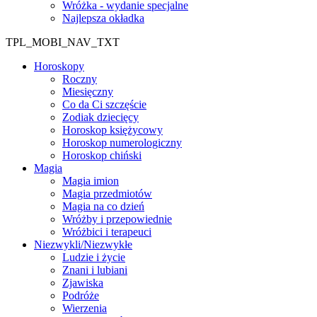
Wróżka - wydanie specjalne
Najlepsza okładka
TPL_MOBI_NAV_TXT
Horoskopy
Roczny
Miesięczny
Co da Ci szczęście
Zodiak dziecięcy
Horoskop księżycowy
Horoskop numerologiczny
Horoskop chiński
Magia
Magia imion
Magia przedmiotów
Magia na co dzień
Wróżby i przepowiednie
Wróżbici i terapeuci
Niezwykli/Niezwykłe
Ludzie i życie
Znani i lubiani
Zjawiska
Podróże
Wierzenia