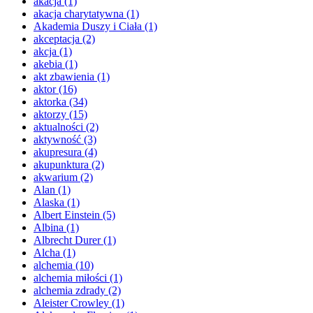
akacja
(1)
akacja charytatywna
(1)
Akademia Duszy i Ciała
(1)
akceptacja
(2)
akcja
(1)
akebia
(1)
akt zbawienia
(1)
aktor
(16)
aktorka
(34)
aktorzy
(15)
aktualności
(2)
aktywność
(3)
akupresura
(4)
akupunktura
(2)
akwarium
(2)
Alan
(1)
Alaska
(1)
Albert Einstein
(5)
Albina
(1)
Albrecht Durer
(1)
Alcha
(1)
alchemia
(10)
alchemia miłości
(1)
alchemia zdrady
(2)
Aleister Crowley
(1)