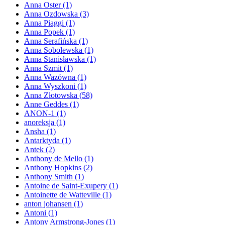
Anna Oster
(1)
Anna Ozdowska
(3)
Anna Piaggi
(1)
Anna Popek
(1)
Anna Serafińska
(1)
Anna Sobolewska
(1)
Anna Stanisławska
(1)
Anna Szmit
(1)
Anna Wazówna
(1)
Anna Wyszkoni
(1)
Anna Złotowska
(58)
Anne Geddes
(1)
ANON-1
(1)
anoreksja
(1)
Ansha
(1)
Antarktyda
(1)
Antek
(2)
Anthony de Mello
(1)
Anthony Hopkins
(2)
Anthony Smith
(1)
Antoine de Saint-Exupery
(1)
Antoinette de Watteville
(1)
anton johansen
(1)
Antoni
(1)
Antony Armstrong-Jones
(1)