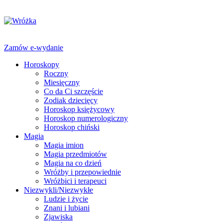
Zamów e-wydanie
Horoskopy
Roczny
Miesięczny
Co da Ci szczęście
Zodiak dziecięcy
Horoskop księżycowy
Horoskop numerologiczny
Horoskop chiński
Magia
Magia imion
Magia przedmiotów
Magia na co dzień
Wróżby i przepowiednie
Wróżbici i terapeuci
Niezwykli/Niezwykłe
Ludzie i życie
Znani i lubiani
Zjawiska