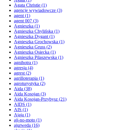
Agata Christie
(1)
agencje wywiadowcze
(3)
agent
(1)
agent 007
(3)
Agnieszka
(1)
Agnieszka Chylińska
(1)
Agnieszka Dygant
(1)
Agnieszka Grochowska
(1)
Agnieszka Gruss
(2)
Agnieszka Osiecka
(1)
Agnieszka Pilaszewska
(1)
agnihotra
(1)
agresja
(4)
agrest
(2)
agrilloterapia
(1)
agroturystyka
(2)
Aida
(38)
Aida Kosojan
(3)
Aida Kosojan-Przybysz
(21)
AIDS
(1)
AIS
(1)
Ajaja
(1)
aji-no-moto
(1)
ajurweda
(16)