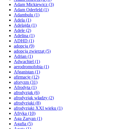
Adam Mickiewicz
(3)
Adam Oderfeld
(1)
Adambulu
(1)
Adela
(1)
Adelajda
(1)
Adele
(2)
Adelina
(1)
ADHD
(1)
adopcja
(9)
adopcja zwierząt
(5)
Adrian
(1)
Adwachiel
(1)
aerodromofobia
(1)
Afganistan
(1)
afirmacje
(12)
aforyzm
(31)
Afrodyta
(1)
afrodyzjak
(6)
afrodyzjak władzy
(2)
afrodyzjaki
(8)
afrodyzjaki XXI wieku
(1)
Afryka
(10)
Aga Zaryan
(1)
Agafia
(5)
Agata
(1)