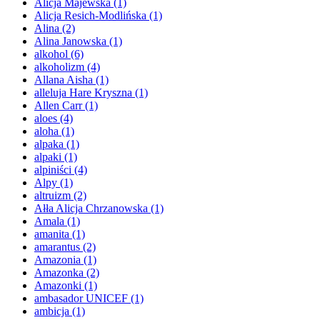
Alicja Majewska
(1)
Alicja Resich-Modlińska
(1)
Alina
(2)
Alina Janowska
(1)
alkohol
(6)
alkoholizm
(4)
Allana Aisha
(1)
alleluja Hare Kryszna
(1)
Allen Carr
(1)
aloes
(4)
aloha
(1)
alpaka
(1)
alpaki
(1)
alpiniści
(4)
Alpy
(1)
altruizm
(2)
Ałła Alicja Chrzanowska
(1)
Amala
(1)
amanita
(1)
amarantus
(2)
Amazonia
(1)
Amazonka
(2)
Amazonki
(1)
ambasador UNICEF
(1)
ambicja
(1)