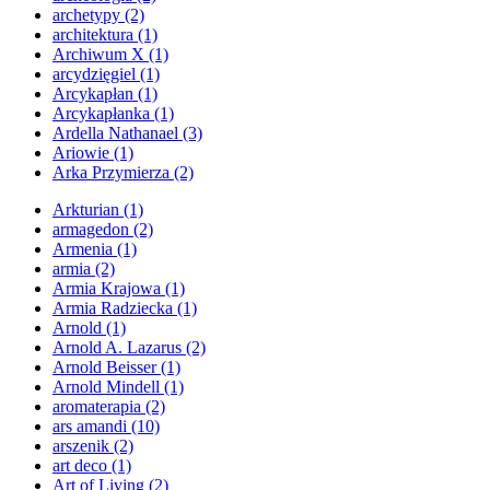
archetypy
(2)
architektura
(1)
Archiwum X
(1)
arcydzięgiel
(1)
Arcykapłan
(1)
Arcykapłanka
(1)
Ardella Nathanael
(3)
Ariowie
(1)
Arka Przymierza
(2)
Arkturian
(1)
armagedon
(2)
Armenia
(1)
armia
(2)
Armia Krajowa
(1)
Armia Radziecka
(1)
Arnold
(1)
Arnold A. Lazarus
(2)
Arnold Beisser
(1)
Arnold Mindell
(1)
aromaterapia
(2)
ars amandi
(10)
arszenik
(2)
art deco
(1)
Art of Living
(2)