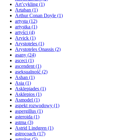
Art’cykling
(1)
Artaban
(1)
Arthur Conan Doyle
(1)
artysta
(12)
artystka
(1)
artyści
(4)
Arvick
(1)
Arystoteles
(1)
Arystoteles Onassis
(2)
asany
(24)
asceci
(1)
ascendent
(1)
aseksualność
(2)
Ashan
(1)
Asia
(1)
Asklepiades
(1)
Asklepios
(1)
Asmodel
(1)
aspekt rozwodowy
(1)
aspergillus
(1)
asteroida
(1)
astma
(3)
Astrid Lindgren
(1)
astrocoach
(17)
astrolog
(5)