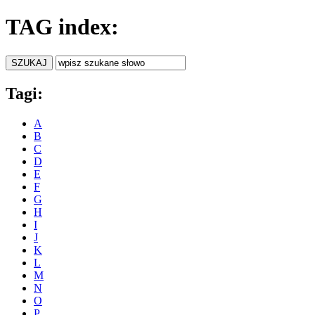
TAG index:
Tagi:
A
B
C
D
E
F
G
H
I
J
K
L
M
N
O
P