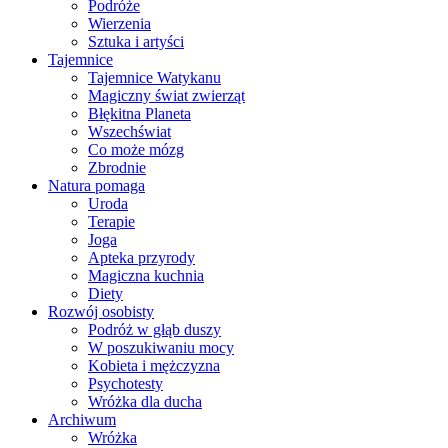
Podróże
Wierzenia
Sztuka i artyści
Tajemnice
Tajemnice Watykanu
Magiczny świat zwierząt
Błękitna Planeta
Wszechświat
Co może mózg
Zbrodnie
Natura pomaga
Uroda
Terapie
Joga
Apteka przyrody
Magiczna kuchnia
Diety
Rozwój osobisty
Podróż w głąb duszy
W poszukiwaniu mocy
Kobieta i mężczyzna
Psychotesty
Wróżka dla ducha
Archiwum
Wróżka