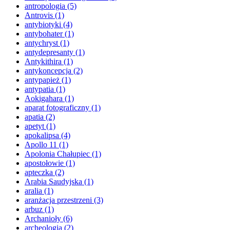
antropologia
(5)
Antrovis
(1)
antybiotyki
(4)
antybohater
(1)
antychryst
(1)
antydepresanty
(1)
Antykithira
(1)
antykoncepcja
(2)
antypapież
(1)
antypatia
(1)
Aokigahara
(1)
aparat fotograficzny
(1)
apatia
(2)
apetyt
(1)
apokalipsa
(4)
Apollo 11
(1)
Apolonia Chałupiec
(1)
apostołowie
(1)
apteczka
(2)
Arabia Saudyjska
(1)
aralia
(1)
aranżacja przestrzeni
(3)
arbuz
(1)
Archanioły
(6)
archeologia
(2)