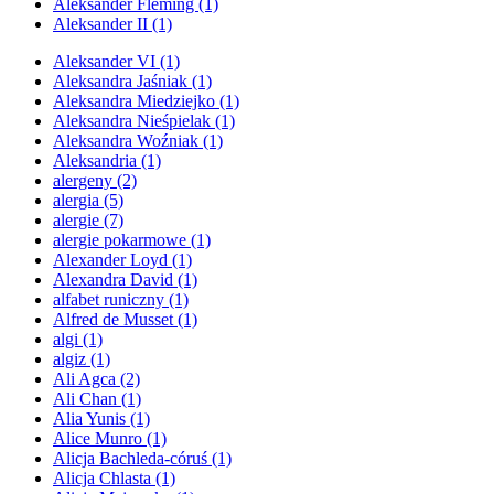
Aleksander Fleming
(1)
Aleksander II
(1)
Aleksander VI
(1)
Aleksandra Jaśniak
(1)
Aleksandra Miedziejko
(1)
Aleksandra Nieśpielak
(1)
Aleksandra Woźniak
(1)
Aleksandria
(1)
alergeny
(2)
alergia
(5)
alergie
(7)
alergie pokarmowe
(1)
Alexander Loyd
(1)
Alexandra David
(1)
alfabet runiczny
(1)
Alfred de Musset
(1)
algi
(1)
algiz
(1)
Ali Agca
(2)
Ali Chan
(1)
Alia Yunis
(1)
Alice Munro
(1)
Alicja Bachleda-córuś
(1)
Alicja Chlasta
(1)