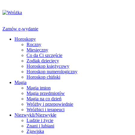
Zamów e-wydanie
Horoskopy
Roczny
Miesięczny
Co da Ci szczęście
Zodiak dziecięcy
Horoskop księżycowy
Horoskop numerologiczny
Horoskop chiński
Magia
Magia imion
Magia przedmiotów
Magia na co dzień
Wróżby i przepowiednie
Wróżbici i terapeuci
Niezwykli/Niezwykłe
Ludzie i życie
Znani i lubiani
Zjawiska