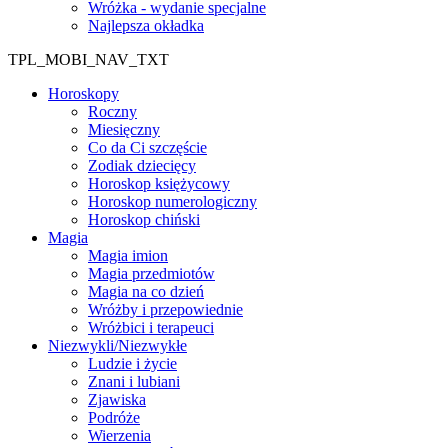
Wróżka - wydanie specjalne
Najlepsza okładka
TPL_MOBI_NAV_TXT
Horoskopy
Roczny
Miesięczny
Co da Ci szczęście
Zodiak dziecięcy
Horoskop księżycowy
Horoskop numerologiczny
Horoskop chiński
Magia
Magia imion
Magia przedmiotów
Magia na co dzień
Wróżby i przepowiednie
Wróżbici i terapeuci
Niezwykli/Niezwykłe
Ludzie i życie
Znani i lubiani
Zjawiska
Podróże
Wierzenia