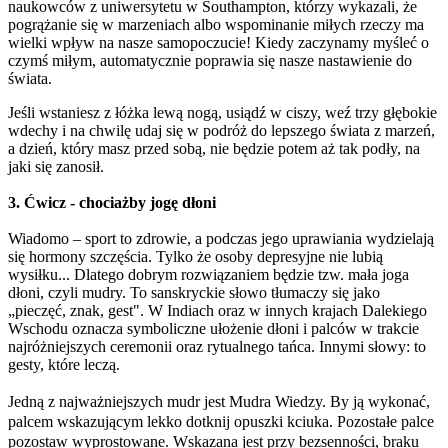
naukowców z uniwersytetu w Southampton, którzy wykazali, że
pogrążanie się w marzeniach albo wspominanie miłych rzeczy ma
wielki wpływ na nasze samopoczucie! Kiedy zaczynamy myśleć o
czymś miłym, automatycznie poprawia się nasze nastawienie do
świata.
Jeśli wstaniesz z łóżka lewą nogą, usiądź w ciszy, weź trzy głębokie
wdechy i na chwilę udaj się w podróż do lepszego świata z marzeń,
a dzień, który masz przed sobą, nie będzie potem aż tak podły, na
jaki się zanosił.
3. Ćwicz - chociażby jogę dłoni
Wiadomo
–
sport to zdrowie, a podczas jego uprawiania wydzielają
się hormony szczęścia. Tylko że osoby depresyjne nie lubią
wysiłku... Dlatego dobrym rozwiązaniem będzie tzw. mała joga
dłoni, czyli mudry. To sanskryckie słowo tłumaczy się jako
„pieczęć, znak, gest". W Indiach oraz w innych krajach Dalekiego
Wschodu oznacza symboliczne ułożenie dłoni i palców w trakcie
najróżniejszych ceremonii oraz rytualnego tańca. Innymi słowy: to
gesty, które leczą.
Jedną z najważniejszych mudr jest Mudra Wiedzy. By ją wykonać,
palcem wskazującym lekko dotknij opuszki kciuka. Pozostałe palce
pozostaw wyprostowane. Wskazana jest przy bezsenności, braku