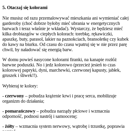
5. Otaczaj się kolorami
Nie musisz od razu przemalowywać mieszkania ani wymieniać całej
garderoby (choć dobrze byłoby mieć ubrania w energetycznych
barwach i teraz właśnie je wkładać). Wystarczy, że będziesz mieć
kilka drobiazgów w ciepłych kolorach: torebkę, rękawiczki,
apaszkę, buty, parasol, lakier na paznokciach, bransoletkę czy kubek
do kawy na biurku. Od czasu do czasu wpatruj się w nie przez parę
chwil, by naładować się energią barw.
W domu powieś nasycone kolorami firanki, na kanapie rozłóż
barwne poduszki. No i jedz kolorowo (przecież jesień to czas
kolorowej papryki, dyni, marchewki, czerwonej kapusty, jabłek,
gruszek i śliwek!!).
Wybieraj te kolory:
- czerwony
– pobudza krążenie krwi i pracę serca, mobilizuje
organizm do działania;
- pomarańczowy
– pobudza narządy płciowe i wzmacnia
odporność, podnosi nastrój i samoocenę;
- żółty
– wzmacnia system nerwowy, wątrobę i trzustkę, poprawia