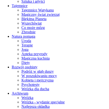
Sztuka i artyści
Tajemnice
Tajemnice Watykanu
Magiczny świat zwierząt
Błękitna Planeta
Wszechświat
Co może mózg
Zbrodnie
Natura pomaga
Uroda
Terapie
Joga
Apteka przyrody
Magiczna kuchnia
Diety
Rozwój osobisty
Podróż w głąb duszy
W poszukiwaniu mocy
Kobieta i mężczyzna
Psychotesty
Wróżka dla ducha
Archiwum
Wróżka
Wróżka - wydanie specjalne
Najlepsza okładka