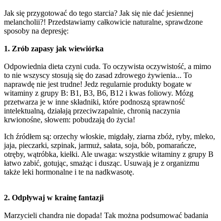
Jak się przygotować do tego starcia? Jak się nie dać jesiennej
melancholii?! Przedstawiamy całkowicie naturalne, sprawdzone
sposoby na depresję:
1. Zrób zapasy jak wiewiórka
Odpowiednia dieta czyni cuda. To oczywista oczywistość, a mimo
to nie wszyscy stosują się do zasad zdrowego żywienia... To
naprawdę nie jest trudne! Jedz regularnie produkty bogate w
witaminy z grupy B: B1, B3, B6, B12 i kwas foliowy. Mózg
przetwarza je w inne składniki, które podnoszą sprawność
intelektualną, działają przeciwzapalnie, chronią naczynia
krwionośne, słowem: pobudzają do życia!
Ich źródłem są: orzechy włoskie, migdały, ziarna zbóż, ryby, mleko,
jaja, pieczarki, szpinak, jarmuż, sałata, soja, bób, pomarańcze,
otręby, wątróbka, kiełki. Ale uwaga: wszystkie witaminy z grupy B
łatwo zabić, gotując, smażąc i dusząc. Usuwają je z organizmu
także leki hormonalne i te na nadkwasotę.
2. Odpływaj w krainę fantazji
Marzycieli chandra nie dopada! Tak można podsumować badania