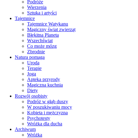
Podróże
Wierzenia
Sztuka i artyści
Tajemnice
Tajemnice Watykanu
Magiczny świat zwierząt
Błękitna Planeta
Wszechświat
Co może mózg
Zbrodnie
Natura pomaga
Uroda
Terapie
Joga
Apteka przyrody
Magiczna kuchnia
Diety
Rozwój osobisty
Podróż w głąb duszy
W poszukiwaniu mocy
Kobieta i mężczyzna
Psychotesty
Wróżka dla ducha
Archiwum
Wróżka