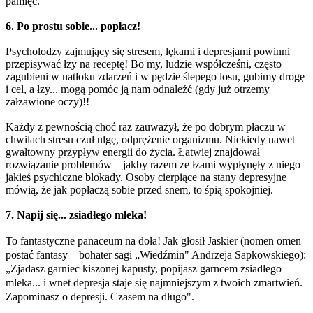
pamięć.
6. Po prostu sobie... popłacz!
Psycholodzy zajmujący się stresem, lękami i depresjami powinni
przepisywać łzy na receptę! Bo my, ludzie współcześni, często
zagubieni w natłoku zdarzeń i w pędzie ślepego losu, gubimy drogę
i cel, a łzy... mogą pomóc ją nam odnaleźć (gdy już otrzemy
załzawione oczy)!!
Każdy z pewnością choć raz zauważył, że po dobrym płaczu w
chwilach stresu czuł ulgę, odprężenie organizmu. Niekiedy nawet
gwałtowny przypływ energii do życia. Łatwiej znajdował
rozwiązanie problemów – jakby razem ze łzami wypłynęły z niego
jakieś psychiczne blokady. Osoby cierpiące na stany depresyjne
mówią, że jak popłaczą sobie przed snem, to śpią spokojniej.
7. Napij się... zsiadłego mleka!
To fantastyczne panaceum na doła! Jak głosił Jaskier (nomen omen
postać fantasy
–
bohater sagi
„
Wiedźmin" Andrzeja Sapkowskiego):
„Zjadasz garniec kiszonej kapusty, popijasz garncem zsiadłego
mleka... i wnet depresja staje się najmniejszym z twoich zmartwień.
Zapominasz o depresji. Czasem na długo".