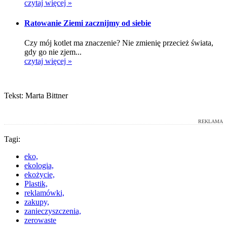
czytaj więcej »
Ratowanie Ziemi zacznijmy od siebie
Czy mój kotlet ma znaczenie? Nie zmienię przecież świata,
gdy go nie zjem...
czytaj więcej »
Tekst: Marta Bittner
REKLAMA
Tagi:
eko,
ekologia,
ekożycie,
Plastik,
reklamówki,
zakupy,
zanieczyszczenia,
zerowaste