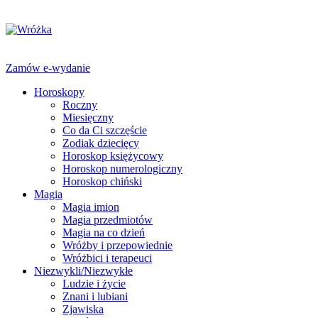
Zamów e-wydanie
Horoskopy
Roczny
Miesięczny
Co da Ci szczęście
Zodiak dziecięcy
Horoskop księżycowy
Horoskop numerologiczny
Horoskop chiński
Magia
Magia imion
Magia przedmiotów
Magia na co dzień
Wróżby i przepowiednie
Wróżbici i terapeuci
Niezwykli/Niezwykłe
Ludzie i życie
Znani i lubiani
Zjawiska