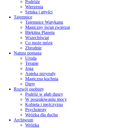
Podróże
Wierzenia
Sztuka i artyści
Tajemnice
Tajemnice Watykanu
Magiczny świat zwierząt
Błękitna Planeta
Wszechświat
Co może mózg
Zbrodnie
Natura pomaga
Uroda
Terapie
Joga
Apteka przyrody
Magiczna kuchnia
Diety
Rozwój osobisty
Podróż w głąb duszy
W poszukiwaniu mocy
Kobieta i mężczyzna
Psychotesty
Wróżka dla ducha
Archiwum
Wróżka