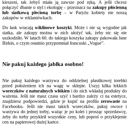
kieszeni, tak żebyś miała ją zawsze pod ręką. A jeśli chcesz
połączyć dbanie o styl i ekologię – przeznacz na
zakupy płócienną
lub siatkową plecioną torbę
– w Paryżu kobiety nie noszą
zakupów w reklamówkach.
Do łask wracają
wiklinowe koszyki
. Może i nie są wygodne jak
siatka, ale zakupy można w nich ułożyć tak, żeby nic się nie
uszkodziło. W latach 60. do takiego koszyka zakupy pakowała Jane
Birkin, o czym ostatnio przypomniał francuski „Vogue”.
Nie pakuj każdego jabłka osobno!
Nie pakuj każdego warzywa do oddzielnej plastikowej torebki
przed położeniem ich na wagę w sklepie. Uszyj kilka lekkich
woreczków z naturalnych włókien
i do nich wkładaj produkty do
ważenia. Jeśli nie masz czasu szyć i bardzo zależy ci na estetyce,
znajdziesz podpowiedzi, gdzie je kupić na profilu
zerowaste
na
Facebooku. Jeśli nie masz takich woreczków, pakuj owoce i
warzywa do jednej torby, ważąc je po kolei i prosząc sprzedawcę,
żeby do torby przykleił wszystkie ceny, lub poproś o przyklejenie
cen na papierowej dużej kartce.