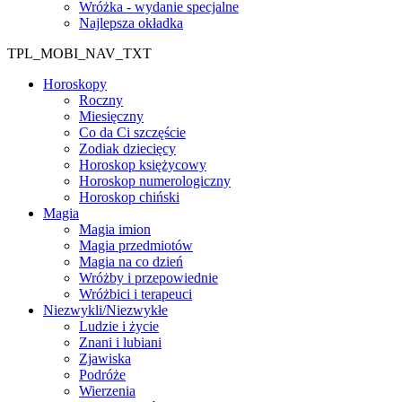
Wróżka - wydanie specjalne
Najlepsza okładka
TPL_MOBI_NAV_TXT
Horoskopy
Roczny
Miesięczny
Co da Ci szczęście
Zodiak dziecięcy
Horoskop księżycowy
Horoskop numerologiczny
Horoskop chiński
Magia
Magia imion
Magia przedmiotów
Magia na co dzień
Wróżby i przepowiednie
Wróżbici i terapeuci
Niezwykli/Niezwykłe
Ludzie i życie
Znani i lubiani
Zjawiska
Podróże
Wierzenia