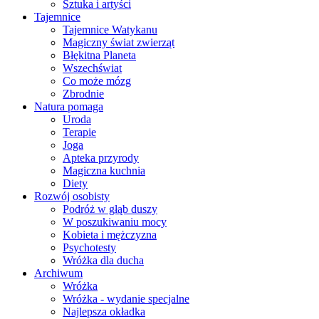
Sztuka i artyści
Tajemnice
Tajemnice Watykanu
Magiczny świat zwierząt
Błękitna Planeta
Wszechświat
Co może mózg
Zbrodnie
Natura pomaga
Uroda
Terapie
Joga
Apteka przyrody
Magiczna kuchnia
Diety
Rozwój osobisty
Podróż w głąb duszy
W poszukiwaniu mocy
Kobieta i mężczyzna
Psychotesty
Wróżka dla ducha
Archiwum
Wróżka
Wróżka - wydanie specjalne
Najlepsza okładka