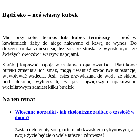
Bądź eko – noś własny kubek
Miej przy sobie
termos lub kubek termiczny
– proś w
kawiarniach, żeby do niego nalewano ci kawę na wynos. Do
dużego kubka zmieści się też sok ze stoiska z wyciskanymi ze
świeżych owoców i warzyw napojami.
Spróbuj kupować napoje w szklanych opakowaniach. Plastikowe
butelki zmieniają ich smak, mogą uwalniać szkodliwe substancje,
wywoływać wzdęcia. Jeśli jesteś przywiązana do wody ze sklepu
pod blokiem, wybierz tę w jak największym opakowaniu
wielolitrowym zamiast kilku butelek.
Na ten temat
Wiosenne porządki - jak ekologiczne zadbać o czystość w
domu?
Zastąp detergenty sodą, octem lub kwaskiem cytrynowym, a
twoje życie będzie o wiele tańsze i zdrowsze!