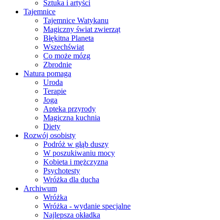
Sztuka i artyści
Tajemnice
Tajemnice Watykanu
Magiczny świat zwierząt
Błękitna Planeta
Wszechświat
Co może mózg
Zbrodnie
Natura pomaga
Uroda
Terapie
Joga
Apteka przyrody
Magiczna kuchnia
Diety
Rozwój osobisty
Podróż w głąb duszy
W poszukiwaniu mocy
Kobieta i mężczyzna
Psychotesty
Wróżka dla ducha
Archiwum
Wróżka
Wróżka - wydanie specjalne
Najlepsza okładka