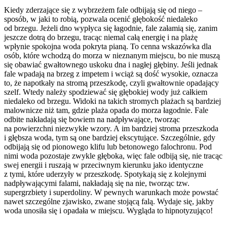
Kiedy zderzające się z wybrzeżem fale odbijają się od niego –
sposób, w jaki to robią, pozwala ocenić głębokość niedaleko
od brzegu. Jeżeli dno wypłyca się łagodnie, fale załamią się, zanim
jeszcze dotrą do brzegu, tracąc niemal całą energię i na plażę
wpłynie spokojna woda pokryta pianą. To cenna wskazówka dla
osób, które wchodzą do morza w nieznanym miejscu, bo nie muszą
się obawiać gwałtownego uskoku dna i nagłej głębiny. Jeśli jednak
fale wpadają na brzeg z impetem i wciąż są dość wysokie, oznacza
to, że napotkały na stromą przeszkodę, czyli gwałtownie opadający
szelf. Wtedy należy spodziewać się głębokiej wody już całkiem
niedaleko od brzegu. Widoki na takich stromych plażach są bardziej
malownicze niż tam, gdzie plaża opada do morza łagodnie. Fale
odbite nakładają się bowiem na nadpływające, tworząc
na powierzchni niezwykłe wzory. A im bardziej stroma przeszkoda
i głębsza woda, tym są one bardziej ekscytujące. Szczególnie, gdy
odbijają się od pionowego klifu lub betonowego falochronu. Pod
nimi woda pozostaje zwykle głęboka, więc fale odbiją się, nie tracąc
swej energii i ruszają w przeciwnym kierunku jako identyczne
z tymi, które uderzyły w przeszkodę. Spotykają się z kolejnymi
nadpływającymi falami, nakładają się na nie, tworząc tzw.
supergrzbiety i superdoliny. W pewnych warunkach może powstać
nawet szczególne zjawisko, zwane stojącą falą. Wydaje się, jakby
woda unosiła się i opadała w miejscu. Wygląda to hipnotyzująco!