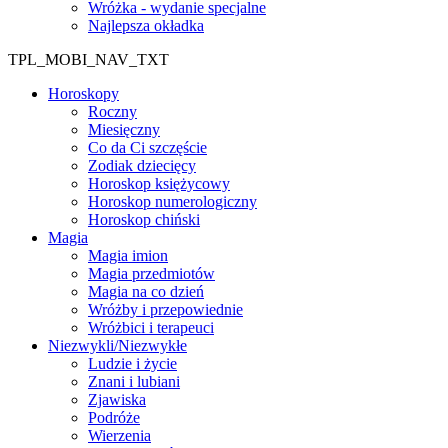
Wróżka - wydanie specjalne
Najlepsza okładka
TPL_MOBI_NAV_TXT
Horoskopy
Roczny
Miesięczny
Co da Ci szczęście
Zodiak dziecięcy
Horoskop księżycowy
Horoskop numerologiczny
Horoskop chiński
Magia
Magia imion
Magia przedmiotów
Magia na co dzień
Wróżby i przepowiednie
Wróżbici i terapeuci
Niezwykli/Niezwykłe
Ludzie i życie
Znani i lubiani
Zjawiska
Podróże
Wierzenia