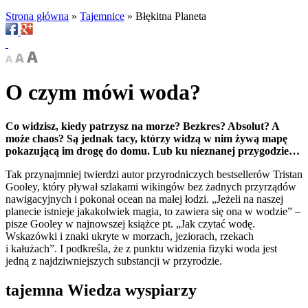
Strona główna
»
Tajemnice
»
Błękitna Planeta
O czym mówi woda?
Co widzisz, kiedy patrzysz na morze? Bezkres? Absolut? A
może chaos? Są jednak tacy, którzy widzą w nim żywą mapę
pokazującą im drogę do domu. Lub ku nieznanej przygodzie…
Tak przynajmniej twierdzi autor przyrodniczych bestsellerów Tristan
Gooley, który pływał szlakami wikingów bez żadnych przyrządów
nawigacyjnych i pokonał ocean na małej łodzi. „Jeżeli na naszej
planecie istnieje jakakolwiek magia, to zawiera się ona w wodzie” –
pisze Gooley w najnowszej książce pt. „Jak czytać wodę.
Wskazówki i znaki ukryte w morzach, jeziorach, rzekach
i kałużach”. I podkreśla, że z punktu widzenia fizyki woda jest
jedną z najdziwniejszych substancji w przyrodzie.
tajemna Wiedza wyspiarzy