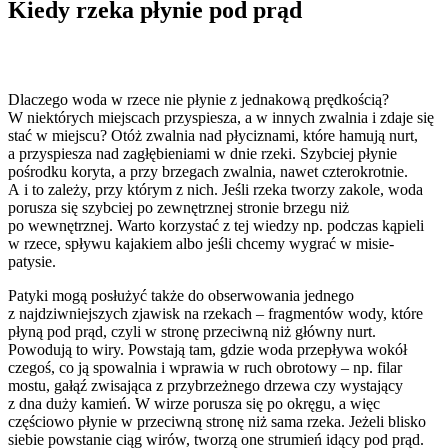
Kiedy rzeka płynie pod prąd
Dlaczego woda w rzece nie płynie z jednakową prędkością?
W niektórych miejscach przyspiesza, a w innych zwalnia i zdaje się
stać w miejscu? Otóż zwalnia nad płyciznami, które hamują nurt,
a przyspiesza nad zagłębieniami w dnie rzeki. Szybciej płynie
pośrodku koryta, a przy brzegach zwalnia, nawet czterokrotnie.
A i to zależy, przy którym z nich. Jeśli rzeka tworzy zakole, woda
porusza się szybciej po zewnętrznej stronie brzegu niż
po wewnętrznej. Warto korzystać z tej wiedzy np. podczas kąpieli
w rzece, spływu kajakiem albo jeśli chcemy wygrać w misie-
patysie.
Patyki mogą posłużyć także do obserwowania jednego
z najdziwniejszych zjawisk na rzekach – fragmentów wody, które
płyną pod prąd, czyli w stronę przeciwną niż główny nurt.
Powodują to wiry. Powstają tam, gdzie woda przepływa wokół
czegoś, co ją spowalnia i wprawia w ruch obrotowy – np. filar
mostu, gałąź zwisająca z przybrzeżnego drzewa czy wystający
z dna duży kamień. W wirze porusza się po okręgu, a więc
częściowo płynie w przeciwną stronę niż sama rzeka. Jeżeli blisko
siebie powstanie ciąg wirów, tworzą one strumień idący pod prąd.