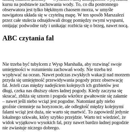
kursu na podstawie zachowania wody. To, co dla postronnego
obserwatora jest tylko błękitnym chaosem morza, w umyśle
nawigatora układa się w czytelną mapę. W ten sposób Marszalezi
przez całe stulecia odnajdowali drogę pomiędzy swymi wyspami,
omijając podwodne rafy i unikając rozbicia się o brzeg, nawet nocą.
ABC czytania fal
Nie trzeba być tubylcem z Wysp Marshalla, aby rozwinąć swoje
umiejętności w rozumieniu zachowań wody. Nie trzeba też
wypływać na ocean. Nawet podczas zwykłych wakacji nad morzem
przyda się umiejętność przewidywania pogody przez obserwację
fal. Jeżeli czas między nadejściem kolejnych ich grzbietów jest
długi, czeka nas dłuższy okres ładnej pogody. Kiedy zaczyna się
skracać, zbliża się sztorm i pogoda wkrótce gwałtownie się załamie
– nawet jeśli niebo wciąż jest pogodne. Natomiast gdy niebo
groźnie ciemnieje na horyzoncie, ale odległość między kolejnymi
falami wciąż jest duża, nie warto się martwić. To zapowiedź jedynie
lokalnego szkwału, który szybko przejdzie. Warto też wiedzieć, że
widok wyjątkowo wysokich fal, przy nawet bardzo ładnej pogodzie
nie zwiastuje niczego dobrego.