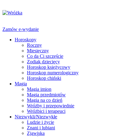
Zamów e-wydanie
Horoskopy
Roczny
Miesięczny
Co da Ci szczęście
Zodiak dziecięcy
Horoskop księżycowy
Horoskop numerologiczny
Horoskop chiński
Magia
Magia imion
Magia przedmiotów
Magia na co dzień
Wróżby i przepowiednie
Wróżbici i terapeuci
Niezwykli/Niezwykłe
Ludzie i życie
Znani i lubiani
Zjawiska