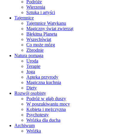
Podróże
Wierzenia
Sztuka i artyści
Tajemnice
Tajemnice Watykanu
Magiczny świat zwierząt
Błękitna Planeta
Wszechświat
Co może mózg
Zbrodnie
Natura pomaga
Uroda
Terapie
Joga
Apteka przyrody
Magiczna kuchnia
Diety
Rozwój osobisty
Podróż w głąb duszy
W poszukiwaniu mocy
Kobieta i mężczyzna
Psychotesty
Wróżka dla ducha
Archiwum
Wróżka