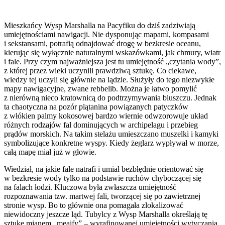
Mieszkańcy Wysp Marshalla na Pacyfiku do dziś zadziwiają
umiejętnościami nawigacji. Nie dysponując mapami, kompasami
i sekstansami, potrafią odnajdować drogę w bezkresie oceanu,
kierując się wyłącznie naturalnymi wskazówkami, jak chmury, wiatr
i fale. Przy czym najważniejsza jest tu umiejętność „czytania wody”,
z której przez wieki uczynili prawdziwą sztukę. Co ciekawe,
wiedzy tej uczyli się głównie na lądzie. Służyły do tego niezwykłe
mapy nawigacyjne, zwane rebbelib. Można je łatwo pomylić
z nierówną nieco kratownicą do podtrzymywania bluszczu. Jednak
ta chaotyczna na pozór plątanina powiązanych patyczków
z włókien palmy kokosowej bardzo wiernie odwzorowuje układ
różnych rodzajów fal dominujących w archipelagu i przebieg
prądów morskich. Na takim stelażu umieszczano muszelki i kamyki
symbolizujące konkretne wyspy. Kiedy żeglarz wypływał w morze,
całą mapę miał już w głowie.
Wiedział, na jakie fale natrafi i umiał bezbłędnie orientować się
w bezkresie wody tylko na podstawie ruchów chyboczącej się
na falach łodzi. Kluczowa była zwłaszcza umiejętność
rozpoznawania tzw. martwej fali, tworzącej się po zawietrznej
stronie wysp. Bo to głównie ona pomagała zlokalizować
niewidoczny jeszcze ląd. Tubylcy z Wysp Marshalla określają tę
sztukę mianem „meaify” – wyrafinowanej umiejętności wytyczania