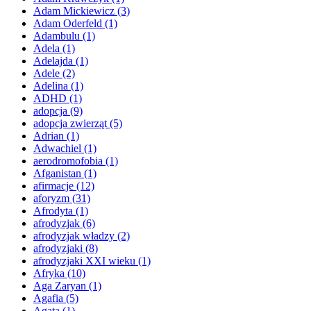
Adam Mickiewicz
(3)
Adam Oderfeld
(1)
Adambulu
(1)
Adela
(1)
Adelajda
(1)
Adele
(2)
Adelina
(1)
ADHD
(1)
adopcja
(9)
adopcja zwierząt
(5)
Adrian
(1)
Adwachiel
(1)
aerodromofobia
(1)
Afganistan
(1)
afirmacje
(12)
aforyzm
(31)
Afrodyta
(1)
afrodyzjak
(6)
afrodyzjak władzy
(2)
afrodyzjaki
(8)
afrodyzjaki XXI wieku
(1)
Afryka
(10)
Aga Zaryan
(1)
Agafia
(5)
Agata
(1)