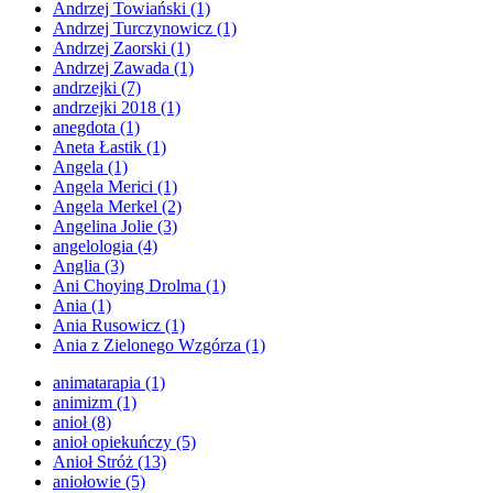
Andrzej Towiański
(1)
Andrzej Turczynowicz
(1)
Andrzej Zaorski
(1)
Andrzej Zawada
(1)
andrzejki
(7)
andrzejki 2018
(1)
anegdota
(1)
Aneta Łastik
(1)
Angela
(1)
Angela Merici
(1)
Angela Merkel
(2)
Angelina Jolie
(3)
angelologia
(4)
Anglia
(3)
Ani Choying Drolma
(1)
Ania
(1)
Ania Rusowicz
(1)
Ania z Zielonego Wzgórza
(1)
animatarapia
(1)
animizm
(1)
anioł
(8)
anioł opiekuńczy
(5)
Anioł Stróż
(13)
aniołowie
(5)