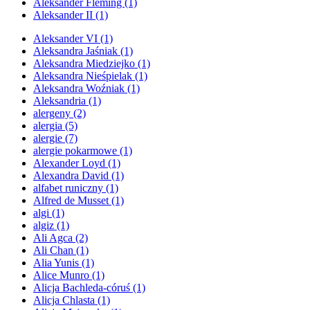
Aleksander Fleming
(1)
Aleksander II
(1)
Aleksander VI
(1)
Aleksandra Jaśniak
(1)
Aleksandra Miedziejko
(1)
Aleksandra Nieśpielak
(1)
Aleksandra Woźniak
(1)
Aleksandria
(1)
alergeny
(2)
alergia
(5)
alergie
(7)
alergie pokarmowe
(1)
Alexander Loyd
(1)
Alexandra David
(1)
alfabet runiczny
(1)
Alfred de Musset
(1)
algi
(1)
algiz
(1)
Ali Agca
(2)
Ali Chan
(1)
Alia Yunis
(1)
Alice Munro
(1)
Alicja Bachleda-córuś
(1)
Alicja Chlasta
(1)