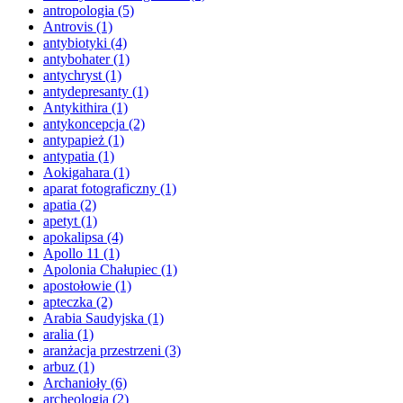
antropologia
(5)
Antrovis
(1)
antybiotyki
(4)
antybohater
(1)
antychryst
(1)
antydepresanty
(1)
Antykithira
(1)
antykoncepcja
(2)
antypapież
(1)
antypatia
(1)
Aokigahara
(1)
aparat fotograficzny
(1)
apatia
(2)
apetyt
(1)
apokalipsa
(4)
Apollo 11
(1)
Apolonia Chałupiec
(1)
apostołowie
(1)
apteczka
(2)
Arabia Saudyjska
(1)
aralia
(1)
aranżacja przestrzeni
(3)
arbuz
(1)
Archanioły
(6)
archeologia
(2)