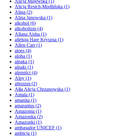
Alicja Majewska
(1)
Alicja Resich-Modlińska
(1)
Alina
(2)
Alina Janowska
(1)
alkohol
(6)
alkoholizm
(4)
Allana Aisha
(1)
alleluja Hare Kryszna
(1)
Allen Carr
(1)
aloes
(4)
aloha
(1)
alpaka
(1)
alpaki
(1)
alpiniści
(4)
Alpy
(1)
altruizm
(2)
Ałła Alicja Chrzanowska
(1)
Amala
(1)
amanita
(1)
amarantus
(2)
Amazonia
(1)
Amazonka
(2)
Amazonki
(1)
ambasador UNICEF
(1)
ambicja
(1)