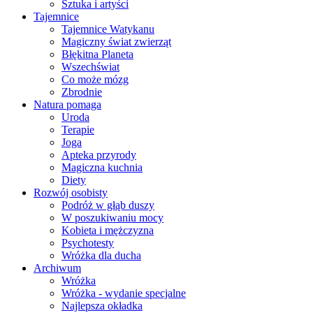
Sztuka i artyści
Tajemnice
Tajemnice Watykanu
Magiczny świat zwierząt
Błękitna Planeta
Wszechświat
Co może mózg
Zbrodnie
Natura pomaga
Uroda
Terapie
Joga
Apteka przyrody
Magiczna kuchnia
Diety
Rozwój osobisty
Podróż w głąb duszy
W poszukiwaniu mocy
Kobieta i mężczyzna
Psychotesty
Wróżka dla ducha
Archiwum
Wróżka
Wróżka - wydanie specjalne
Najlepsza okładka