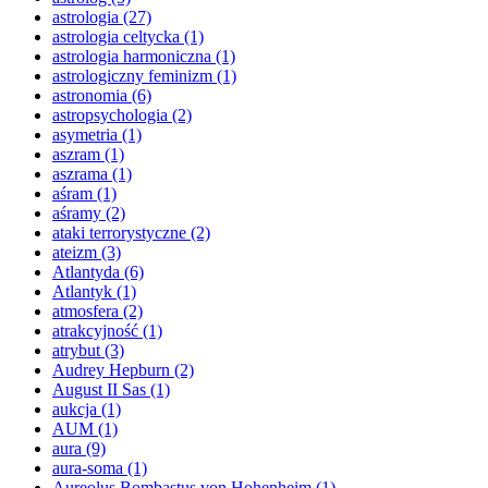
astrologia
(27)
astrologia celtycka
(1)
astrologia harmoniczna
(1)
astrologiczny feminizm
(1)
astronomia
(6)
astropsychologia
(2)
asymetria
(1)
aszram
(1)
aszrama
(1)
aśram
(1)
aśramy
(2)
ataki terrorystyczne
(2)
ateizm
(3)
Atlantyda
(6)
Atlantyk
(1)
atmosfera
(2)
atrakcyjność
(1)
atrybut
(3)
Audrey Hepburn
(2)
August II Sas
(1)
aukcja
(1)
AUM
(1)
aura
(9)
aura-soma
(1)
Aureolus Bombastus von Hohenheim
(1)