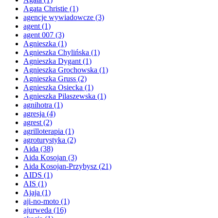
Agata Christie
(1)
agencje wywiadowcze
(3)
agent
(1)
agent 007
(3)
Agnieszka
(1)
Agnieszka Chylińska
(1)
Agnieszka Dygant
(1)
Agnieszka Grochowska
(1)
Agnieszka Gruss
(2)
Agnieszka Osiecka
(1)
Agnieszka Pilaszewska
(1)
agnihotra
(1)
agresja
(4)
agrest
(2)
agrilloterapia
(1)
agroturystyka
(2)
Aida
(38)
Aida Kosojan
(3)
Aida Kosojan-Przybysz
(21)
AIDS
(1)
AIS
(1)
Ajaja
(1)
aji-no-moto
(1)
ajurweda
(16)