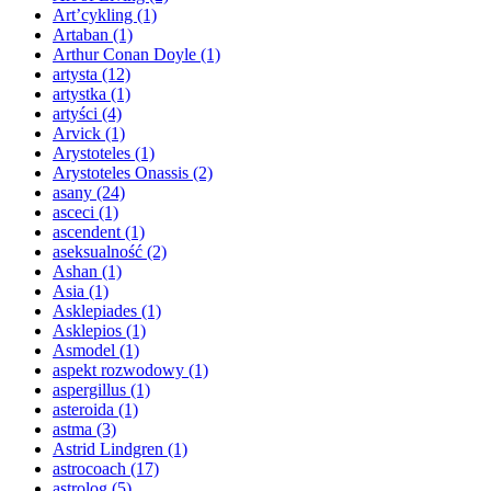
Art’cykling
(1)
Artaban
(1)
Arthur Conan Doyle
(1)
artysta
(12)
artystka
(1)
artyści
(4)
Arvick
(1)
Arystoteles
(1)
Arystoteles Onassis
(2)
asany
(24)
asceci
(1)
ascendent
(1)
aseksualność
(2)
Ashan
(1)
Asia
(1)
Asklepiades
(1)
Asklepios
(1)
Asmodel
(1)
aspekt rozwodowy
(1)
aspergillus
(1)
asteroida
(1)
astma
(3)
Astrid Lindgren
(1)
astrocoach
(17)
astrolog
(5)