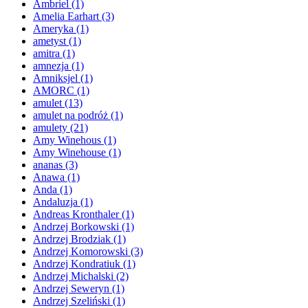
Ambriel
(1)
Amelia Earhart
(3)
Ameryka
(1)
ametyst
(1)
amitra
(1)
amnezja
(1)
Amniksjel
(1)
AMORC
(1)
amulet
(13)
amulet na podróż
(1)
amulety
(21)
Amy Winehous
(1)
Amy Winehouse
(1)
ananas
(3)
Anawa
(1)
Anda
(1)
Andaluzja
(1)
Andreas Kronthaler
(1)
Andrzej Borkowski
(1)
Andrzej Brodziak
(1)
Andrzej Komorowski
(3)
Andrzej Kondratiuk
(1)
Andrzej Michalski
(2)
Andrzej Seweryn
(1)
Andrzej Szeliński
(1)