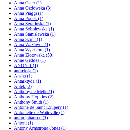
Anna Oster
(1)
Anna Ozdowska
(3)
Anna Piaggi
(1)
Anna Popek
(1)
Anna Serafińska
(1)
Anna Sobolewska
(1)
Anna Stanisławska
(1)
Anna Szmit
(1)
Anna Wazówna
(1)
Anna Wyszkoni
(1)
Anna Złotowska
(58)
Anne Geddes
(1)
ANON-1
(1)
anoreksja
(1)
Ansha
(1)
Antarktyda
(1)
Antek
(2)
Anthony de Mello
(1)
Anthony Hopkins
(2)
Anthony Smith
(1)
Antoine de Saint-Exupery
(1)
Antoinette de Watteville
(1)
anton johansen
(1)
Antoni
(1)
Antony Armstrong-Jones
(1)