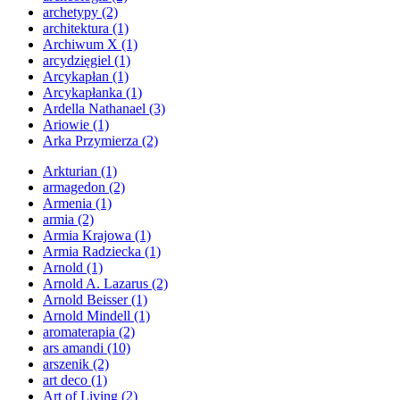
archetypy
(2)
architektura
(1)
Archiwum X
(1)
arcydzięgiel
(1)
Arcykapłan
(1)
Arcykapłanka
(1)
Ardella Nathanael
(3)
Ariowie
(1)
Arka Przymierza
(2)
Arkturian
(1)
armagedon
(2)
Armenia
(1)
armia
(2)
Armia Krajowa
(1)
Armia Radziecka
(1)
Arnold
(1)
Arnold A. Lazarus
(2)
Arnold Beisser
(1)
Arnold Mindell
(1)
aromaterapia
(2)
ars amandi
(10)
arszenik
(2)
art deco
(1)
Art of Living
(2)