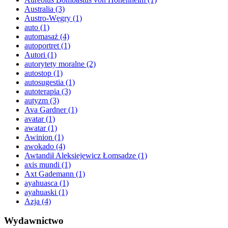
Australia
(3)
Austro-Węgry
(1)
auto
(1)
automasaż
(4)
autoportret
(1)
Autori
(1)
autorytety moralne
(2)
autostop
(1)
autosugestia
(1)
autoterapia
(3)
autyzm
(3)
Ava Gardner
(1)
avatar
(1)
awatar
(1)
Awinion
(1)
awokado
(4)
Awtandił Aleksiejewicz Łomsadze
(1)
axis mundi
(1)
Axt Gademann
(1)
ayahuasca
(1)
ayahuaski
(1)
Azja
(4)
Wydawnictwo