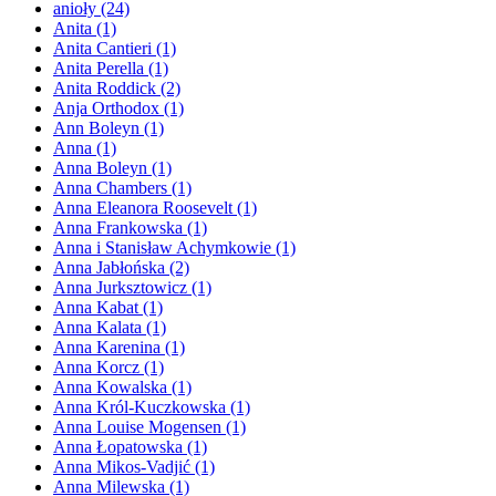
anioły
(24)
Anita
(1)
Anita Cantieri
(1)
Anita Perella
(1)
Anita Roddick
(2)
Anja Orthodox
(1)
Ann Boleyn
(1)
Anna
(1)
Anna Boleyn
(1)
Anna Chambers
(1)
Anna Eleanora Roosevelt
(1)
Anna Frankowska
(1)
Anna i Stanisław Achymkowie
(1)
Anna Jabłońska
(2)
Anna Jurksztowicz
(1)
Anna Kabat
(1)
Anna Kalata
(1)
Anna Karenina
(1)
Anna Korcz
(1)
Anna Kowalska
(1)
Anna Król-Kuczkowska
(1)
Anna Louise Mogensen
(1)
Anna Łopatowska
(1)
Anna Mikos-Vadjić
(1)
Anna Milewska
(1)