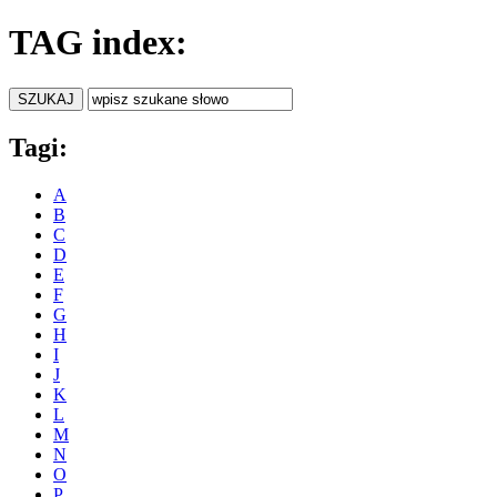
TAG index:
Tagi:
A
B
C
D
E
F
G
H
I
J
K
L
M
N
O
P