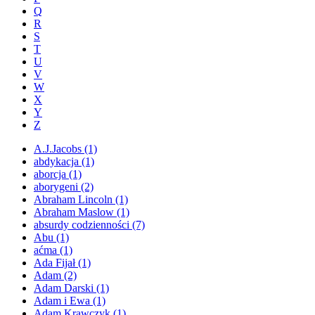
Q
R
S
T
U
V
W
X
Y
Z
A.J.Jacobs
(1)
abdykacja
(1)
aborcja
(1)
aborygeni
(2)
Abraham Lincoln
(1)
Abraham Maslow
(1)
absurdy codzienności
(7)
Abu
(1)
aćma
(1)
Ada Fijał
(1)
Adam
(2)
Adam Darski
(1)
Adam i Ewa
(1)
Adam Krawczyk
(1)