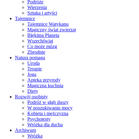
Podróże
Wierzenia
Sztuka i artyści
Tajemnice
Tajemnice Watykanu
Magiczny świat zwierząt
Błękitna Planeta
Wszechświat
Co może mózg
Zbrodnie
Natura pomaga
Uroda
Terapie
Joga
Apteka przyrody
Magiczna kuchnia
Diety
Rozwój osobisty
Podróż w głąb duszy
W poszukiwaniu mocy
Kobieta i mężczyzna
Psychotesty
Wróżka dla ducha
Archiwum
Wróżka