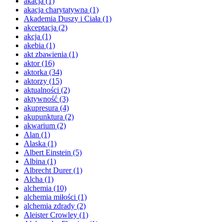
akacja
(1)
akacja charytatywna
(1)
Akademia Duszy i Ciała
(1)
akceptacja
(2)
akcja
(1)
akebia
(1)
akt zbawienia
(1)
aktor
(16)
aktorka
(34)
aktorzy
(15)
aktualności
(2)
aktywność
(3)
akupresura
(4)
akupunktura
(2)
akwarium
(2)
Alan
(1)
Alaska
(1)
Albert Einstein
(5)
Albina
(1)
Albrecht Durer
(1)
Alcha
(1)
alchemia
(10)
alchemia miłości
(1)
alchemia zdrady
(2)
Aleister Crowley
(1)