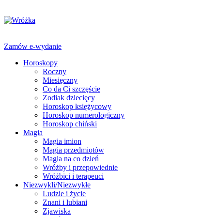
Zamów e-wydanie
Horoskopy
Roczny
Miesięczny
Co da Ci szczęście
Zodiak dziecięcy
Horoskop księżycowy
Horoskop numerologiczny
Horoskop chiński
Magia
Magia imion
Magia przedmiotów
Magia na co dzień
Wróżby i przepowiednie
Wróżbici i terapeuci
Niezwykli/Niezwykłe
Ludzie i życie
Znani i lubiani
Zjawiska