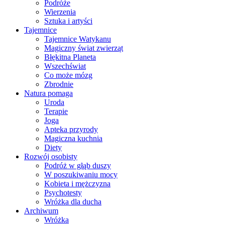
Podróże
Wierzenia
Sztuka i artyści
Tajemnice
Tajemnice Watykanu
Magiczny świat zwierząt
Błękitna Planeta
Wszechświat
Co może mózg
Zbrodnie
Natura pomaga
Uroda
Terapie
Joga
Apteka przyrody
Magiczna kuchnia
Diety
Rozwój osobisty
Podróż w głąb duszy
W poszukiwaniu mocy
Kobieta i mężczyzna
Psychotesty
Wróżka dla ducha
Archiwum
Wróżka