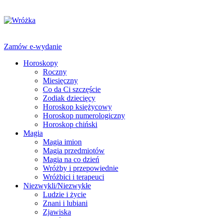
Zamów e-wydanie
Horoskopy
Roczny
Miesięczny
Co da Ci szczęście
Zodiak dziecięcy
Horoskop księżycowy
Horoskop numerologiczny
Horoskop chiński
Magia
Magia imion
Magia przedmiotów
Magia na co dzień
Wróżby i przepowiednie
Wróżbici i terapeuci
Niezwykli/Niezwykłe
Ludzie i życie
Znani i lubiani
Zjawiska