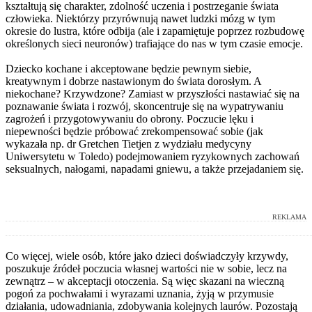
kształtują się charakter, zdolność uczenia i postrzeganie świata
człowieka. Niektórzy przyrównują nawet ludzki mózg w tym
okresie do lustra, które odbija (ale i zapamiętuje poprzez rozbudowę
określonych sieci neuronów) trafiające do nas w tym czasie emocje.
Dziecko kochane i akceptowane będzie pewnym siebie,
kreatywnym i dobrze nastawionym do świata dorosłym. A
niekochane? Krzywdzone? Zamiast w przyszłości nastawiać się na
poznawanie świata i rozwój, skoncentruje się na wypatrywaniu
zagrożeń i przygotowywaniu do obrony. Poczucie lęku i
niepewności będzie próbować zrekompensować sobie (jak
wykazała np. dr Gretchen Tietjen z wydziału medycyny
Uniwersytetu w Toledo) podejmowaniem ryzykownych zachowań
seksualnych, nałogami, napadami gniewu, a także przejadaniem się.
REKLAMA
Co więcej, wiele osób, które jako dzieci doświadczyły krzywdy,
poszukuje źródeł poczucia własnej wartości nie w sobie, lecz na
zewnątrz – w akceptacji otoczenia. Są więc skazani na wieczną
pogoń za pochwałami i wyrazami uznania, żyją w przymusie
działania, udowadniania, zdobywania kolejnych laurów. Pozostają