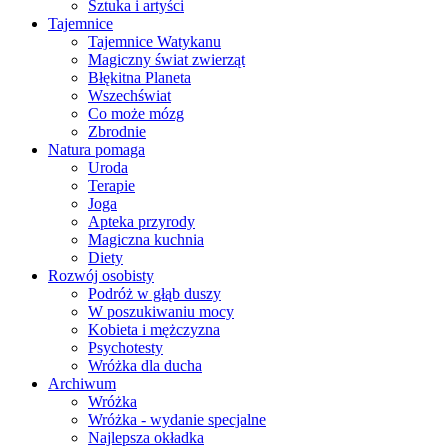
Sztuka i artyści
Tajemnice
Tajemnice Watykanu
Magiczny świat zwierząt
Błękitna Planeta
Wszechświat
Co może mózg
Zbrodnie
Natura pomaga
Uroda
Terapie
Joga
Apteka przyrody
Magiczna kuchnia
Diety
Rozwój osobisty
Podróż w głąb duszy
W poszukiwaniu mocy
Kobieta i mężczyzna
Psychotesty
Wróżka dla ducha
Archiwum
Wróżka
Wróżka - wydanie specjalne
Najlepsza okładka