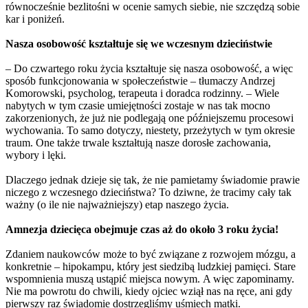
równocześnie bezlitośni w ocenie samych siebie, nie szczędzą sobie
kar i poniżeń.
Nasza osobowość kształtuje się we wczesnym dzieciństwie
– Do czwartego roku życia kształtuje się nasza osobowość, a więc
sposób funkcjonowania w społeczeństwie – tłumaczy Andrzej
Komorowski, psycholog, terapeuta i doradca rodzinny. – Wiele
nabytych w tym czasie umiejętności zostaje w nas tak mocno
zakorzenionych, że już nie podlegają one późniejszemu procesowi
wychowania. To samo dotyczy, niestety, przeżytych w tym okresie
traum. One także trwale kształtują nasze dorosłe zachowania,
wybory i lęki.
Dlaczego jednak dzieje się tak, że nie pamietamy świadomie prawie
niczego z wczesnego dzieciństwa? To dziwne, że tracimy cały tak
ważny (o ile nie najważniejszy) etap naszego życia.
Amnezja dziecięca obejmuje czas aż do około 3 roku życia!
Zdaniem naukowców może to być związane z rozwojem mózgu, a
konkretnie – hipokampu, który jest siedzibą ludzkiej pamięci. Stare
wspomnienia muszą ustąpić miejsca nowym. A więc zapominamy.
Nie ma powrotu do chwili, kiedy ojciec wziął nas na ręce, ani gdy
pierwszy raz świadomie dostrzegliśmy uśmiech matki.