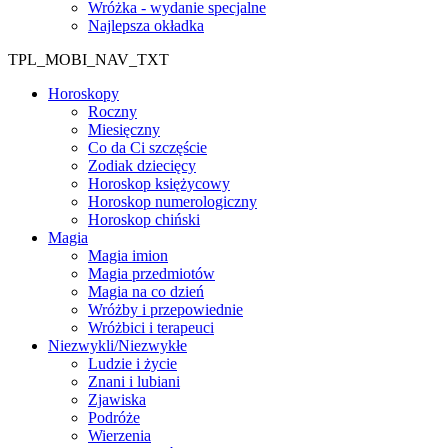
Wróżka - wydanie specjalne
Najlepsza okładka
TPL_MOBI_NAV_TXT
Horoskopy
Roczny
Miesięczny
Co da Ci szczęście
Zodiak dziecięcy
Horoskop księżycowy
Horoskop numerologiczny
Horoskop chiński
Magia
Magia imion
Magia przedmiotów
Magia na co dzień
Wróżby i przepowiednie
Wróżbici i terapeuci
Niezwykli/Niezwykłe
Ludzie i życie
Znani i lubiani
Zjawiska
Podróże
Wierzenia