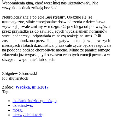
Wspomnienia giną, choć wcześniej nas ukształtowały. Nie
wszystkie jednak znikają bez śladu...
Neurolodzy znają pojęcie „
osi stresu
". Okazuje się, że
traumatyczne, silnie emocjonalne doświadczenia z dzieciństwa
wywołują trwałe zmiany w mózgu. Oś przebiega od podwzgórza
przez przysadkę aż do zawiadujących wydzielaniem hormonów
stresu nadnerczy i odpowiada za naszą reakcję na stres. Jeśli
zostanie pobudzona przez silnie negatywne emocje w pierwszych
miesiącach i latach dzieciństwa, przez całe życie będzie reagowała
na podobne bodźce chorobliwie mocno. Mimo że pamięć samego
zdarzenia już wygasła, tylko czasem echo tych emocji powraca w
strzępach wspomnień lub snach.
Zbigniew Zborowski
fot. shutterstock
Źródło:
Wróżka, nr 1/2017
Tagi:
działanie ludzkiego mózgu,
dzieciństwo,
mózg,
niezwykłe historie,