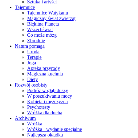
Sztuka i artyści
Tajemnice
Tajemnice Watykanu
Magiczny świat zwierząt
Błękitna Planeta
Wszechświat
Co może mózg
Zbrodnie
Natura pomaga
Uroda
Terapie
Joga
Apteka przyrody
Magiczna kuchnia
Diety
Rozwój osobisty
Podróż w głąb duszy
W poszukiwaniu mocy
Kobieta i mężczyzna
Psychotesty
Wróżka dla ducha
Archiwum
Wróżka
Wróżka - wydanie specjalne
Najlepsza okładka