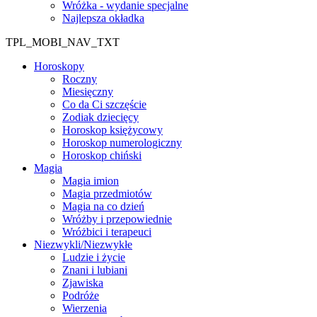
Wróżka - wydanie specjalne
Najlepsza okładka
TPL_MOBI_NAV_TXT
Horoskopy
Roczny
Miesięczny
Co da Ci szczęście
Zodiak dziecięcy
Horoskop księżycowy
Horoskop numerologiczny
Horoskop chiński
Magia
Magia imion
Magia przedmiotów
Magia na co dzień
Wróżby i przepowiednie
Wróżbici i terapeuci
Niezwykli/Niezwykłe
Ludzie i życie
Znani i lubiani
Zjawiska
Podróże
Wierzenia