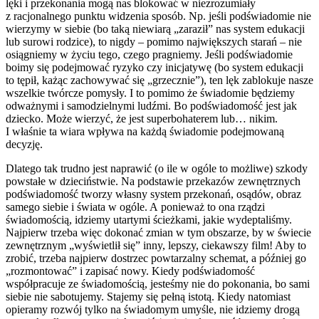
lęki i przekonania mogą nas blokować w niezrozumiały
z racjonalnego punktu widzenia sposób. Np. jeśli podświadomie nie
wierzymy w siebie (bo taką niewiarą „zaraził” nas system edukacji
lub surowi rodzice), to nigdy – pomimo największych starań – nie
osiągniemy w życiu tego, czego pragniemy. Jeśli podświadomie
boimy się podejmować ryzyko czy inicjatywę (bo system edukacji
to tępił, każąc zachowywać się „grzecznie”), ten lęk zablokuje nasze
wszelkie twórcze pomysły. I to pomimo że świadomie będziemy
odważnymi i samodzielnymi ludźmi. Bo podświadomość jest jak
dziecko. Może wierzyć, że jest superbohaterem lub… nikim.
I właśnie ta wiara wpływa na każdą świadomie podejmowaną
decyzję.
Dlatego tak trudno jest naprawić (o ile w ogóle to możliwe) szkody
powstałe w dzieciństwie. Na podstawie przekazów zewnętrznych
podświadomość tworzy własny system przekonań, osądów, obraz
samego siebie i świata w ogóle. A ponieważ to ona rządzi
świadomością, idziemy utartymi ścieżkami, jakie wydeptaliśmy.
Najpierw trzeba więc dokonać zmian w tym obszarze, by w świecie
zewnętrznym „wyświetlił się” inny, lepszy, ciekawszy film! Aby to
zrobić, trzeba najpierw dostrzec powtarzalny schemat, a później go
„rozmontować” i zapisać nowy. Kiedy podświadomość
współpracuje ze świadomością, jesteśmy nie do pokonania, bo sami
siebie nie sabotujemy. Stajemy się pełną istotą. Kiedy natomiast
opieramy rozwój tylko na świadomym umyśle, nie idziemy drogą