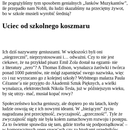
Ile pogrążyliśmy tym sposobem genialnych „Janków Muzykantów”,
ile przepadło nam Nobli, ilu ludzi skazaliśmy na przeciętny żywot,
bo w szkole musieli wyrobić średnią?
Uciec od szkolnego koszmaru
Ich dziś nazywamy geniuszami. W większości byli oni
„niegrzeczni”, nieprzystosowani i… odważni. Czy to nie jest
ciekawe, że na przykład pisarz Emil Zola dostał na egzami- nie
z literatury „zero”? A Thomas Edison, wynalazca żarówki i twórca
ponad 1000 patentów, nie mógł zapamiętać swego nazwiska, więc
co i raz wyrzucano go z kolejnej szkoły? Wybitnego malarza Paula
Cézanne’a nie przyjęto do Akademii Sztuk Pięknych, a wielki
wynalazca, elektrotechnik Nikola Tesla, już w późniejszym wieku,
by się utrzy- mać, musiał kopać rowy?
Społeczeństwo kocha geniuszy, ale dopiero po stu latach, kiedy
ludzie oswoją się z ich nowymi ideami. W „bieżącym” życiu
nagradzana jest przeciętność, zwyczajność, „grzeczność”. Tyle że
zwyczajność nigdy nie była kołem zamachowym rozwoju i postępu.
Za to świetnie sprawdza się tam, gdzie trzeba się podporządkować –
w korporacyjnych open space’ach czy za biurkami urzędników.