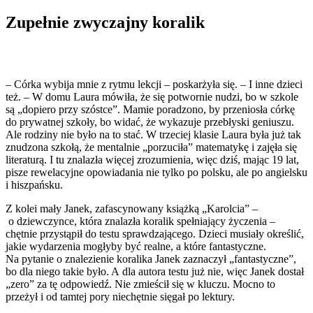
Zupełnie zwyczajny koralik
– Córka wybija mnie z rytmu lekcji – poskarżyła się. – I inne dzieci
też. – W domu Laura mówiła, że się potwornie nudzi, bo w szkole
są „dopiero przy szóstce”. Mamie poradzono, by przeniosła córkę
do prywatnej szkoły, bo widać, że wykazuje przebłyski geniuszu.
Ale rodziny nie było na to stać. W trzeciej klasie Laura była już tak
znudzona szkołą, że mentalnie „porzuciła” matematykę i zajęła się
literaturą. I tu znalazła więcej zrozumienia, więc dziś, mając 19 lat,
pisze rewelacyjne opowiadania nie tylko po polsku, ale po angielsku
i hiszpańsku.
Z kolei mały Janek, zafascynowany książką „Karolcia” –
o dziewczynce, która znalazła koralik spełniający życzenia –
chętnie przystąpił do testu sprawdzającego. Dzieci musiały określić,
jakie wydarzenia mogłyby być realne, a które fantastyczne.
Na pytanie o znalezienie koralika Janek zaznaczył „fantastyczne”,
bo dla niego takie było. A dla autora testu już nie, więc Janek dostał
„zero” za tę odpowiedź. Nie zmieścił się w kluczu. Mocno to
przeżył i od tamtej pory niechętnie sięgał po lektury.