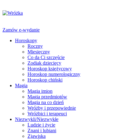
Zamów e-wydanie
Horoskopy
Roczny
Miesięczny
Co da Ci szczęście
Zodiak dziecięcy
Horoskop księżycowy
Horoskop numerologiczny
Horoskop chiński
Magia
Magia imion
Magia przedmiotów
Magia na co dzień
Wróżby i przepowiednie
Wróżbici i terapeuci
Niezwykli/Niezwykłe
Ludzie i życie
Znani i lubiani
Zjawiska