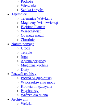
Podróże
Wierzenia
Sztuka i artyści
Tajemnice
Tajemnice Watykanu
Magiczny świat zwierząt
Błękitna Planeta
Wszechświat
Co może mózg
Zbrodnie
Natura pomaga
Uroda
Terapie
Joga
Apteka przyrody
Magiczna kuchnia
Diety
Rozwój osobisty
Podróż w głąb duszy
W poszukiwaniu mocy
Kobieta i mężczyzna
Psychotesty
Wróżka dla ducha
Archiwum
Wróżka