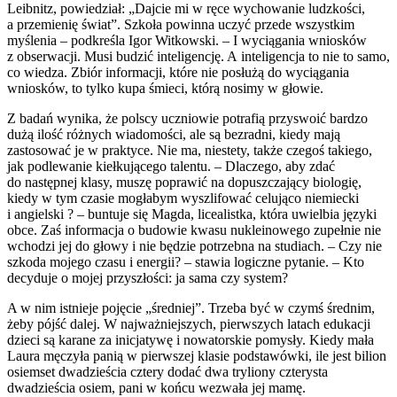
Leibnitz, powiedział: „Dajcie mi w ręce wychowanie ludzkości,
a przemienię świat”. Szkoła powinna uczyć przede wszystkim
myślenia – podkreśla Igor Witkowski. – I wyciągania wniosków
z obserwacji. Musi budzić inteligencję. A inteligencja to nie to samo,
co wiedza. Zbiór informacji, które nie posłużą do wyciągania
wniosków, to tylko kupa śmieci, którą nosimy w głowie.
Z badań wynika, że polscy uczniowie potrafią przyswoić bardzo
dużą ilość różnych wiadomości, ale są bezradni, kiedy mają
zastosować je w praktyce. Nie ma, niestety, także czegoś takiego,
jak podlewanie kiełkującego talentu. – Dlaczego, aby zdać
do następnej klasy, muszę poprawić na dopuszczający biologię,
kiedy w tym czasie mogłabym wyszlifować celująco niemiecki
i angielski ? – buntuje się Magda, licealistka, która uwielbia języki
obce. Zaś informacja o budowie kwasu nukleinowego zupełnie nie
wchodzi jej do głowy i nie będzie potrzebna na studiach. – Czy nie
szkoda mojego czasu i energii? – stawia logiczne pytanie. – Kto
decyduje o mojej przyszłości: ja sama czy system?
A w nim istnieje pojęcie „średniej”. Trzeba być w czymś średnim,
żeby pójść dalej. W najważniejszych, pierwszych latach edukacji
dzieci są karane za inicjatywę i nowatorskie pomysły. Kiedy mała
Laura męczyła panią w pierwszej klasie podstawówki, ile jest bilion
osiemset dwadzieścia cztery dodać dwa tryliony czterysta
dwadzieścia osiem, pani w końcu wezwała jej mamę.