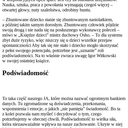
Nauka, sztuka, praca z powołania wymagają czegoś więcej –
otwartej głowy, nuty szaleństwa, odrobiny buntu.
– Zbuntowane dziecko stanie się zbuntowanym nastolatkiem,
a później takim samym dorosłym. Zbuntowany człowiek pójdzie
swoją drogą i nie nada się na posłusznego wykonawcę poleceń –
mówi w „Księdze dzieci” mistrz duchowy Osho. – To dla systemu
zbyt duże ryzyko, więc niszczy się u dzieci wszelkie przejaw
spontaniczności Aby tak się nie stało i dziecko mogło skorzystać
z pełni swojego potencjału, potrzebne jest „uznanie” roli
podświadomości. Na to właśnie zwraca uwagę Igor Witkowski
w swojej ostatniej książce.
Podświadomość
To taka część naszego JA, które można nazwać ogromnym bankiem
danych. Tu zgromadzone są doświadczenia, przekonania,
wspomnienia i emocje, o jakich „nie pamięta” świadomość. Bo ta
z kolei pozwala nam myśleć i decydować o tym, czego
potrzebujemy w obecnej chwili. Podświadomość to wielka siła,
która niezauważalnie wpływa na nasze zachowanie. Ukryte w niej