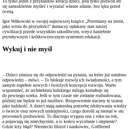
To tylko jeden z przykładów kreacji dzieci, jeśli tylko pozwoli im
się samodzielnie myśleć i wyrażać własne zdanie, bez lęku przed
oceną.
Igor Witkowski w swojej najnowszej książce „Przemiany na ziemi,
jako wrota do przyszłości” tłumaczy opłakany stan naszej
cywilizacji przede wszystkim szkodliwym, wręcz haniebnie
prymitywnym i krótkowzrocznym systemem edukacji.
Wykuj i nie myśl
– Dzieci zmusza się do odpowiedzi na pytania, na które już ustalono
odpowiedzi – mówi. – To blokuje rozwój ich świadomości, a tym
samym zupełnie nowych i świeżych koncepcji rozwoju. Warto
wspomnieć, że architektura ludzkiego mózgu kształtuje się
do pewnego wieku. Jeśli w tym czasie nie zostanie rozbudowana,
później nie będzie to już możliwe. Bezpowrotnie tracimy tę szansę
jako ludzkość. A dzieci mają naturalną potrzebę zdobywania wiedzy
o świecie oraz nowych umiejętności, czego dorośli są niemal w stu
procentach pozbawieni. To dlaczego wygasa ona z roku na rok,
a pojawiają się zniechęcenie, a w końcu wycofanie i otępienie?
Gdzie leży błąd? Niemiecki filozof i naukowiec, Gotffreied