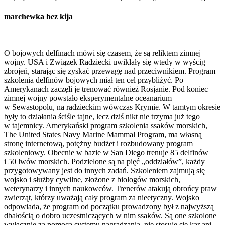
marchewka bez kija
O bojowych delfinach mówi się czasem, że są reliktem zimnej
wojny. USA i Związek Radziecki uwikłały się wtedy w wyścig
zbrojeń, starając się zyskać przewagę nad przeciwnikiem. Program
szkolenia delfinów bojowych miał ten cel przybliżyć. Po
Amerykanach zaczęli je trenować również Rosjanie. Pod koniec
zimnej wojny powstało eksperymentalne oceanarium
w Sewastopolu, na radzieckim wówczas Krymie. W tamtym okresie
były to działania ściśle tajne, lecz dziś nikt nie trzyma już tego
w tajemnicy. Amerykański program szkolenia ssaków morskich,
The United States Navy Marine Mammal Program, ma własną
stronę internetową, potężny budżet i rozbudowany program
szkoleniowy. Obecnie w bazie w San Diego trenuje 85 delfinów
i 50 lwów morskich. Podzielone są na pięć „oddziałów”, każdy
przygotowywany jest do innych zadań. Szkoleniem zajmują się
wojsko i służby cywilne, złożone z biologów morskich,
weterynarzy i innych naukowców. Trenerów atakują obrońcy praw
zwierząt, którzy uważają cały program za nieetyczny. Wojsko
odpowiada, że program od początku prowadzony był z najwyższą
dbałością o dobro uczestniczących w nim ssaków. Są one szkolone
wyłącznie za pomocą systemu nagradzania, nie stosuje się kar ani