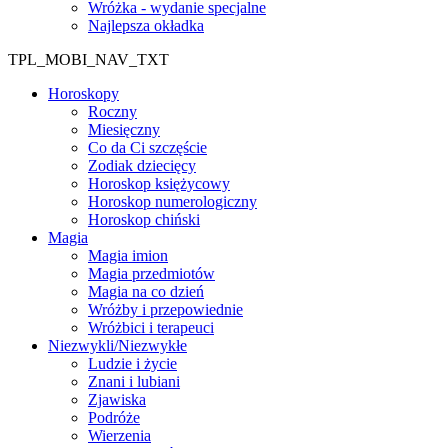
Wróżka - wydanie specjalne
Najlepsza okładka
TPL_MOBI_NAV_TXT
Horoskopy
Roczny
Miesięczny
Co da Ci szczęście
Zodiak dziecięcy
Horoskop księżycowy
Horoskop numerologiczny
Horoskop chiński
Magia
Magia imion
Magia przedmiotów
Magia na co dzień
Wróżby i przepowiednie
Wróżbici i terapeuci
Niezwykli/Niezwykłe
Ludzie i życie
Znani i lubiani
Zjawiska
Podróże
Wierzenia