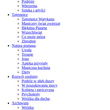
Podróże
Wierzenia
Sztuka i artyści
Tajemnice
Tajemnice Watykanu
Magiczny świat zwierząt
Błękitna Planeta
Wszechświat
Co może mózg
Zbrodnie
Natura pomaga
Uroda
Terapie
Joga
Apteka przyrody
Magiczna kuchnia
Diety
Rozwój osobisty
Podróż w głąb duszy
W poszukiwaniu mocy
Kobieta i mężczyzna
Psychotesty
Wróżka dla ducha
Archiwum
Wróżka