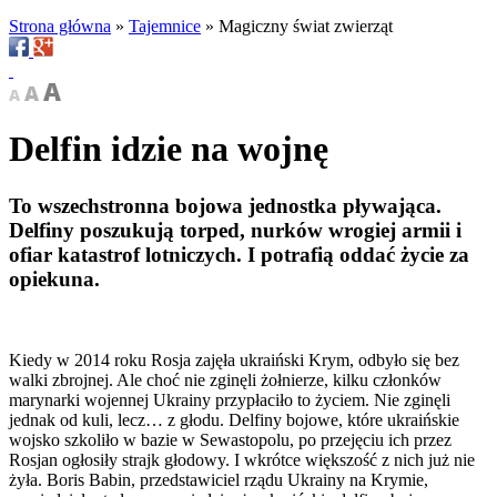
Strona główna
»
Tajemnice
»
Magiczny świat zwierząt
Delfin idzie na wojnę
To wszechstronna bojowa jednostka pływająca.
Delfiny poszukują torped, nurków wrogiej armii i
ofiar katastrof lotniczych. I potrafią oddać życie za
opiekuna.
Kiedy w 2014 roku Rosja zajęła ukraiński Krym, odbyło się bez
walki zbrojnej. Ale choć nie zginęli żołnierze, kilku członków
marynarki wojennej Ukrainy przypłaciło to życiem. Nie zginęli
jednak od kuli, lecz… z głodu. Delfiny bojowe, które ukraińskie
wojsko szkoliło w bazie w Sewastopolu, po przejęciu ich przez
Rosjan ogłosiły strajk głodowy. I wkrótce większość z nich już nie
żyła. Boris Babin, przedstawiciel rządu Ukrainy na Krymie,