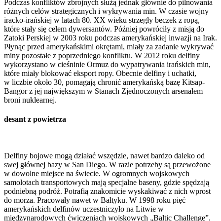
Podczas konfliktów zbrojnych służą jednak głównie do pilnowania
różnych celów strategicznych i wykrywania min. W czasie wojny
iracko-irańskiej w latach 80. XX wieku strzegły beczek z ropą,
które stały się celem dywersantów. Później powróciły z misją do
Zatoki Perskiej w 2003 roku podczas amerykańskiej inwazji na Irak.
Płynąc przed amerykańskimi okrętami, miały za zadanie wykrywać
miny pozostałe z poprzedniego konfliktu. W 2012 roku delfiny
wykorzystano w cieśninie Ormuz do wypatrywania irańskich min,
które miały blokować eksport ropy. Obecnie delfiny i uchatki,
w liczbie około 30, pomagają chronić amerykańską bazę Kitsap-
Bangor z jej największym w Stanach Zjednoczonych arsenałem
broni nuklearnej.
desant z powietrza
Delfiny bojowe mogą działać wszędzie, nawet bardzo daleko od
swej głównej bazy w San Diego. W razie potrzeby są przewożone
w dowolne miejsce na świecie. W ogromnych wojskowych
samolotach transportowych mają specjalne baseny, gdzie spędzają
podniebną podróż. Potrafią znakomicie wyskakiwać z nich wprost
do morza. Pracowały nawet w Bałtyku. W 1998 roku pięć
amerykańskich delfinów uczestniczyło na Litwie w
międzynarodowych ćwiczeniach wojskowych „Baltic Challenge”.