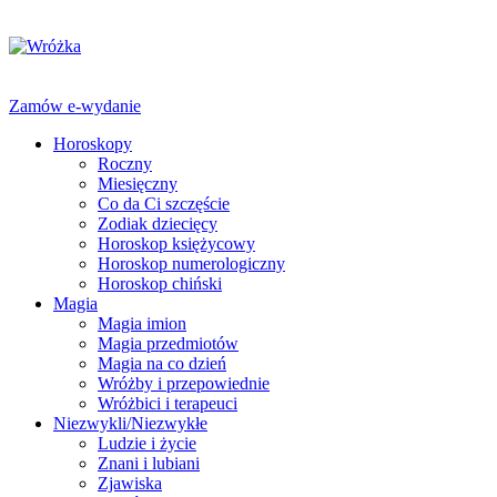
Zamów e-wydanie
Horoskopy
Roczny
Miesięczny
Co da Ci szczęście
Zodiak dziecięcy
Horoskop księżycowy
Horoskop numerologiczny
Horoskop chiński
Magia
Magia imion
Magia przedmiotów
Magia na co dzień
Wróżby i przepowiednie
Wróżbici i terapeuci
Niezwykli/Niezwykłe
Ludzie i życie
Znani i lubiani
Zjawiska