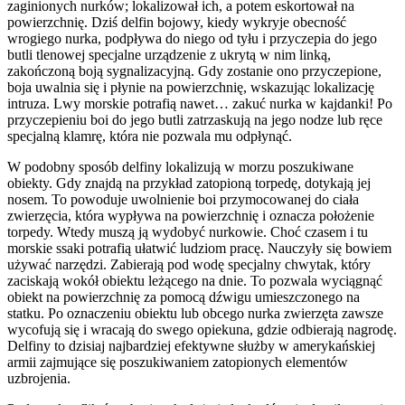
zaginionych nurków; lokalizował ich, a potem eskortował na
powierzchnię. Dziś delfin bojowy, kiedy wykryje obecność
wrogiego nurka, podpływa do niego od tyłu i przyczepia do jego
butli tlenowej specjalne urządzenie z ukrytą w nim linką,
zakończoną boją sygnalizacyjną. Gdy zostanie ono przyczepione,
boja uwalnia się i płynie na powierzchnię, wskazując lokalizację
intruza. Lwy morskie potrafią nawet… zakuć nurka w kajdanki! Po
przyczepieniu boi do jego butli zatrzaskują na jego nodze lub ręce
specjalną klamrę, która nie pozwala mu odpłynąć.
W podobny sposób delfiny lokalizują w morzu poszukiwane
obiekty. Gdy znajdą na przykład zatopioną torpedę, dotykają jej
nosem. To powoduje uwolnienie boi przymocowanej do ciała
zwierzęcia, która wypływa na powierzchnię i oznacza położenie
torpedy. Wtedy muszą ją wydobyć nurkowie. Choć czasem i tu
morskie ssaki potrafią ułatwić ludziom pracę. Nauczyły się bowiem
używać narzędzi. Zabierają pod wodę specjalny chwytak, który
zaciskają wokół obiektu leżącego na dnie. To pozwala wyciągnąć
obiekt na powierzchnię za pomocą dźwigu umieszczonego na
statku. Po oznaczeniu obiektu lub obcego nurka zwierzęta zawsze
wycofują się i wracają do swego opiekuna, gdzie odbierają nagrodę.
Delfiny to dzisiaj najbardziej efektywne służby w amerykańskiej
armii zajmujące się poszukiwaniem zatopionych elementów
uzbrojenia.