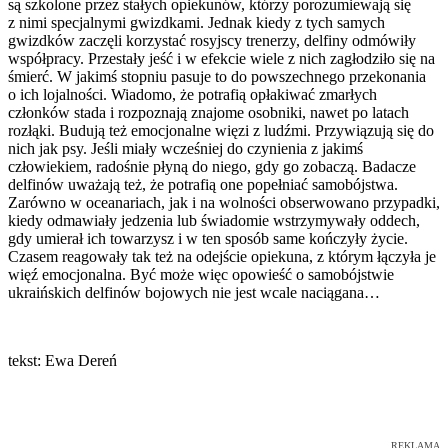
są szkolone przez stałych opiekunów, którzy porozumiewają się
z nimi specjalnymi gwizdkami. Jednak kiedy z tych samych
gwizdków zaczęli korzystać rosyjscy trenerzy, delfiny odmówiły
współpracy. Przestały jeść i w efekcie wiele z nich zagłodziło się na
śmierć. W jakimś stopniu pasuje to do powszechnego przekonania
o ich lojalności. Wiadomo, że potrafią opłakiwać zmarłych
członków stada i rozpoznają znajome osobniki, nawet po latach
rozłąki. Budują też emocjonalne więzi z ludźmi. Przywiązują się do
nich jak psy. Jeśli miały wcześniej do czynienia z jakimś
człowiekiem, radośnie płyną do niego, gdy go zobaczą. Badacze
delfinów uważają też, że potrafią one popełniać samobójstwa.
Zarówno w oceanariach, jak i na wolności obserwowano przypadki,
kiedy odmawiały jedzenia lub świadomie wstrzymywały oddech,
gdy umierał ich towarzysz i w ten sposób same kończyły życie.
Czasem reagowały tak też na odejście opiekuna, z którym łączyła je
więź emocjonalna. Być może więc opowieść o samobójstwie
ukraińskich delfinów bojowych nie jest wcale naciągana…
tekst: Ewa Dereń
REKLAMA