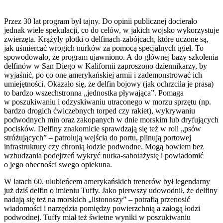
Przez 30 lat program był tajny. Do opinii publicznej docierało
jednak wiele spekulacji, co do celów, w jakich wojsko wykorzystuje
zwierzęta. Krążyły plotki o delfinach-zabójcach, które uczone są,
jak uśmiercać wrogich nurków za pomocą specjalnych igieł. To
spowodowało, że program ujawniono. A do głównej bazy szkolenia
delfinów w San Diego w Kalifornii zaproszono dziennikarzy, by
wyjaśnić, po co one amerykańskiej armii i zademonstrować ich
umiejętności. Okazało się, że delfin bojowy (jak ochrzciła je prasa)
to bardzo wszechstronna „jednostka pływająca”. Pomaga
w poszukiwaniu i odzyskiwaniu utraconego w morzu sprzętu (np.
bardzo drogich ćwiczebnych torped czy rakiet), wykrywaniu
podwodnych min oraz zakopanych w dnie morskim lub dryfujących
pocisków. Delfiny znakomicie sprawdzają się też w roli „psów
stróżujących” – patrolują wejścia do portu, pilnują portowej
infrastruktury czy chronią łodzie podwodne. Mogą bowiem bez
wzbudzania podejrzeń wykryć nurka-sabotażystę i powiadomić
o jego obecności swego opiekuna.
W latach 60. ulubieńcem amerykańskich trenerów był legendarny
już dziś delfin o imieniu Tuffy. Jako pierwszy udowodnił, że delfiny
nadają się też na morskich „listonoszy” – potrafią przenosić
wiadomości i narzędzia pomiędzy powierzchnią a załogą łodzi
podwodnej. Tuffy miał też świetne wyniki w poszukiwaniu