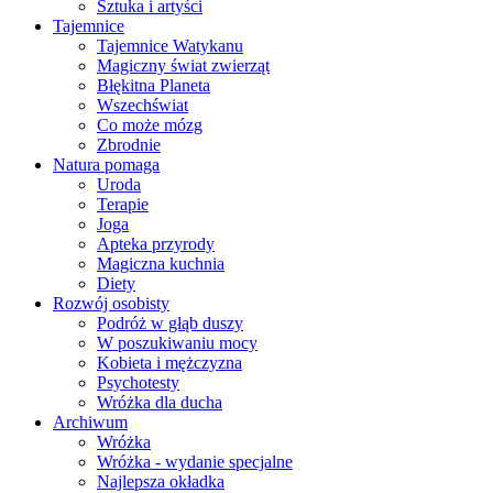
Sztuka i artyści
Tajemnice
Tajemnice Watykanu
Magiczny świat zwierząt
Błękitna Planeta
Wszechświat
Co może mózg
Zbrodnie
Natura pomaga
Uroda
Terapie
Joga
Apteka przyrody
Magiczna kuchnia
Diety
Rozwój osobisty
Podróż w głąb duszy
W poszukiwaniu mocy
Kobieta i mężczyzna
Psychotesty
Wróżka dla ducha
Archiwum
Wróżka
Wróżka - wydanie specjalne
Najlepsza okładka