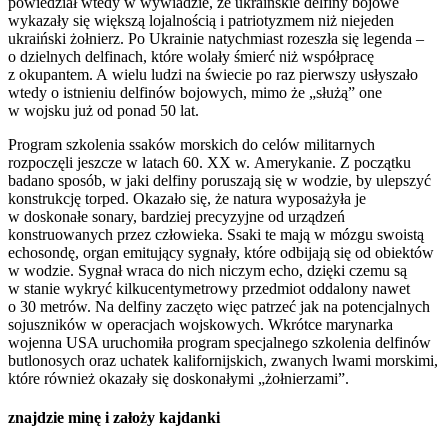
powiedział wtedy w wywiadzie, że ukraińskie delfiny bojowe
wykazały się większą lojalnością i patriotyzmem niż niejeden
ukraiński żołnierz. Po Ukrainie natychmiast rozeszła się legenda –
o dzielnych delfinach, które wolały śmierć niż współpracę
z okupantem. A wielu ludzi na świecie po raz pierwszy usłyszało
wtedy o istnieniu delfinów bojowych, mimo że „służą” one
w wojsku już od ponad 50 lat.
Program szkolenia ssaków morskich do celów militarnych
rozpoczęli jeszcze w latach 60. XX w. Amerykanie. Z początku
badano sposób, w jaki delfiny poruszają się w wodzie, by ulepszyć
konstrukcję torped. Okazało się, że natura wyposażyła je
w doskonałe sonary, bardziej precyzyjne od urządzeń
konstruowanych przez człowieka. Ssaki te mają w mózgu swoistą
echosondę, organ emitujący sygnały, które odbijają się od obiektów
w wodzie. Sygnał wraca do nich niczym echo, dzięki czemu są
w stanie wykryć kilkucentymetrowy przedmiot oddalony nawet
o 30 metrów. Na delfiny zaczęto więc patrzeć jak na potencjalnych
sojuszników w operacjach wojskowych. Wkrótce marynarka
wojenna USA uruchomiła program specjalnego szkolenia delfinów
butlonosych oraz uchatek kalifornijskich, zwanych lwami morskimi,
które również okazały się doskonałymi „żołnierzami”.
znajdzie minę i założy kajdanki