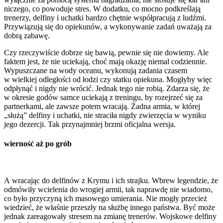
niczego, co powoduje stres. W dodatku, co mocno podkreślają
trenerzy, delfiny i uchatki bardzo chętnie współpracują z ludźmi.
Przywiązują się do opiekunów, a wykonywanie zadań uważają za
dobrą zabawę.
Czy rzeczywiście dobrze się bawią, pewnie się nie dowiemy. Ale
faktem jest, że nie uciekają, choć mają okazję niemal codziennie.
Wypuszczane na wody oceanu, wykonują zadania czasem
w wielkiej odległości od łodzi czy statku opiekuna. Mogłyby więc
odpłynąć i nigdy nie wrócić. Jednak tego nie robią. Zdarza się, że
w okresie godów samce uciekają z treningu, by rozejrzeć się za
partnerkami, ale zawsze potem wracają. Żadna armia, w której
„służą” delfiny i uchatki, nie straciła nigdy zwierzęcia w wyniku
jego dezercji. Tak przynajmniej brzmi oficjalna wersja.
wierność aż po grób
A wracając do delfinów z Krymu i ich strajku. Wbrew legendzie, że
odmówiły wcielenia do wrogiej armii, tak naprawdę nie wiadomo,
co było przyczyną ich masowego umierania. Nie mogły przecież
wiedzieć, że właśnie przeszły na służbę innego państwa. Być może
jednak zareagowały stresem na zmianę trenerów. Wojskowe delfiny