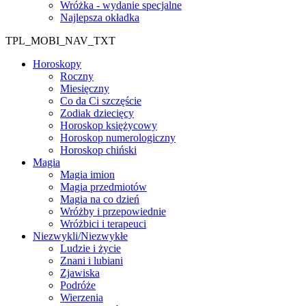
Wróżka - wydanie specjalne
Najlepsza okładka
TPL_MOBI_NAV_TXT
Horoskopy
Roczny
Miesięczny
Co da Ci szczęście
Zodiak dziecięcy
Horoskop księżycowy
Horoskop numerologiczny
Horoskop chiński
Magia
Magia imion
Magia przedmiotów
Magia na co dzień
Wróżby i przepowiednie
Wróżbici i terapeuci
Niezwykli/Niezwykłe
Ludzie i życie
Znani i lubiani
Zjawiska
Podróże
Wierzenia