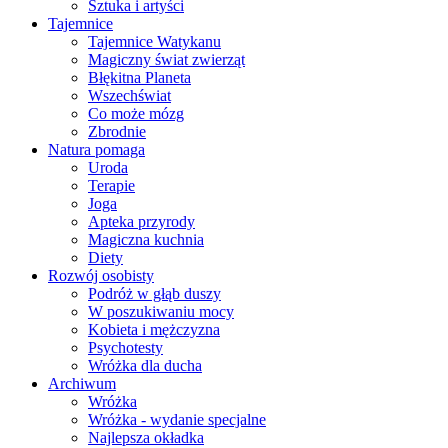
Sztuka i artyści
Tajemnice
Tajemnice Watykanu
Magiczny świat zwierząt
Błękitna Planeta
Wszechświat
Co może mózg
Zbrodnie
Natura pomaga
Uroda
Terapie
Joga
Apteka przyrody
Magiczna kuchnia
Diety
Rozwój osobisty
Podróż w głąb duszy
W poszukiwaniu mocy
Kobieta i mężczyzna
Psychotesty
Wróżka dla ducha
Archiwum
Wróżka
Wróżka - wydanie specjalne
Najlepsza okładka