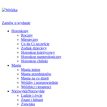
Zamów e-wydanie
Horoskopy
Roczny
Miesięczny
Co da Ci szczęście
Zodiak dziecięcy
Horoskop księżycowy
Horoskop numerologiczny
Horoskop chiński
Magia
Magia imion
Magia przedmiotów
Magia na co dzień
Wróżby i przepowiednie
Wróżbici i terapeuci
Niezwykli/Niezwykłe
Ludzie i życie
Znani i lubiani
Zjawiska