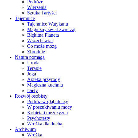
Podróże
Wierzenia
Sztuka i artyści
Tajemnice
Tajemnice Watykanu
Magiczny świat zwierząt
Błękitna Planeta
Wszechświat
Co może mózg
Zbrodnie
Natura pomaga
Uroda
Terapie
Joga
Apteka przyrody
Magiczna kuchnia
Diety
Rozwój osobisty
Podróż w głąb duszy
W poszukiwaniu mocy
Kobieta i mężczyzna
Psychotesty
Wróżka dla ducha
Archiwum
Wróżka