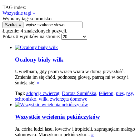
TAG index:
Wszystkie tagi »
Wybrany tag:
schronisko
Łącznie:
4
znalezionych pozycji.
Pokaż # wyników na stronie:
Ocalony biały wilk
Uwielbiam, gdy psom wraca wiara w dobrą przyszłość.
Zmienia im się chód, podnoszą głowę, patrzą mi w oczy i
śmieją się!
»
Tagi:
adopcja zwierząt,
Dorota Sumińska,
felieton,
pies,
psy,
schronisko,
wilk,
zwierzęta domowe
Wszystkie wcielenia pekińczyków
Ja, córka ludzi lasu, łowców i tropicieli, zapragnęłam małego
salonowca. Marzyłam o pekińczyku...
»