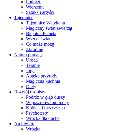
Podróże
Wierzenia
Sztuka i artyści
Tajemnice
Tajemnice Watykanu
Magiczny świat zwierząt
Błękitna Planeta
Wszechświat
Co może mózg
Zbrodnie
Natura pomaga
Uroda
Terapie
Joga
Apteka przyrody
Magiczna kuchnia
Diety
Rozwój osobisty
Podróż w głąb duszy
W poszukiwaniu mocy
Kobieta i mężczyzna
Psychotesty
Wróżka dla ducha
Archiwum
Wróżka