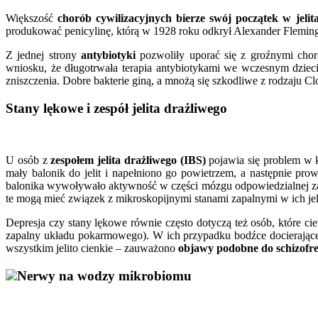
Większość
chorób cywilizacyjnych bierze swój początek w jelit
produkować penicylinę, którą w 1928 roku odkrył Alexander Flemin
Z jednej strony
antybiotyki
pozwoliły uporać się z groźnymi choro
wniosku, że długotrwała terapia antybiotykami we wczesnym dzieci
zniszczenia. Dobre bakterie giną, a mnożą się szkodliwe z rodzaju Clos
Stany lękowe i zespół jelita drażliwego
U osób z
zespołem jelita drażliwego (IBS)
pojawia się problem w 
mały balonik do jelit i napełniono go powietrzem, a następnie pr
balonika wywoływało aktywność w części mózgu odpowiedzialnej za
te mogą mieć związek z mikroskopijnymi stanami zapalnymi w ich jel
Depresja czy stany lękowe równie często dotyczą też osób, które c
zapalny układu pokarmowego). W ich przypadku bodźce docierające 
wszystkim jelito cienkie – zauważono
objawy podobne do schizofre
Nerwy na wodzy mikrobiomu