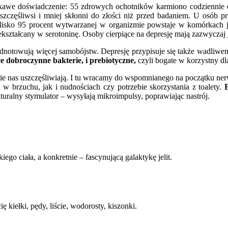
kawe doświadczenie: 55 zdrowych ochotników karmiono codziennie 
, szczęśliwsi i mniej skłonni do złości niż przed badaniem. U osób 
lisko 95 procent wytwarzanej w organizmie powstaje w komórkach je
ekształcany w serotoninę. Osoby cierpiące na depresję mają zazwyczaj
 odnotowują więcej samobójstw. Depresję przypisuje się także wadliw
e dobroczynne bakterie, i prebiotyczne,
czyli bogate w korzystny d
ie nas uszczęśliwiają. I tu wracamy do wspomnianego na początku nerw
 brzuchu, jak i nudnościach czy potrzebie skorzystania z toalety.
aturalny stymulator – wysyłają mikroimpulsy, poprawiając nastrój.
o ciała, a konkretnie – fascynującą galaktykę jelit.
 kiełki, pędy, liście, wodorosty, kiszonki.