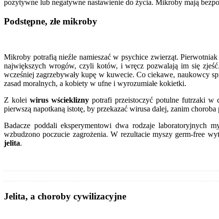
pozytywne lub negatywne nastawienie do życia. Mikroby mają bezpo
Podstępne, złe mikroby
Mikroby potrafią nieźle namieszać w psychice zwierząt. Pierwotnia
największych wrogów, czyli kotów, i wręcz pozwalają im się zjeść
wcześniej zagrzebywały kupę w kuwecie. Co ciekawe, naukowcy spraw
zasad moralnych, a kobiety w ufne i wyrozumiałe kokietki.
Z kolei
wirus wścieklizny
potrafi przeistoczyć potulne futrzaki w
pierwszą napotkaną istotę, by przekazać wirusa dalej, zanim choroba 
Badacze poddali eksperymentowi dwa rodzaje laboratoryjnych m
wzbudzono poczucie zagrożenia. W rezultacie myszy germ-free wy
jelita
.
Jelita, a choroby cywilizacyjne