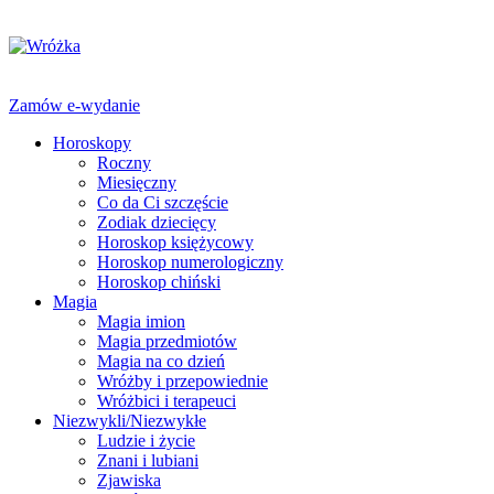
Zamów e-wydanie
Horoskopy
Roczny
Miesięczny
Co da Ci szczęście
Zodiak dziecięcy
Horoskop księżycowy
Horoskop numerologiczny
Horoskop chiński
Magia
Magia imion
Magia przedmiotów
Magia na co dzień
Wróżby i przepowiednie
Wróżbici i terapeuci
Niezwykli/Niezwykłe
Ludzie i życie
Znani i lubiani
Zjawiska