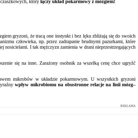
w czaszkowych, który
łączy układ pokarmowy z mózgiem!
giem gryzoni, że tracą one instynkt i bez lęku zbliżają się do swoich
ganizmu człowieka, np. przez zadrapanie brudnymi pazurkami, które
 nosicielami. I tak mężczyzn zamienia w drani nieprzestrzegających
noszenie się na inne. Zarażony osobnik za wszelką cenę chce ugryźć
zestawem mikrobów w układzie pokarmowym. U wszystkich gryzoni
wyraźny
wpływ mikrobiomu na obustronne relacje na linii mózg–
REKLAMA