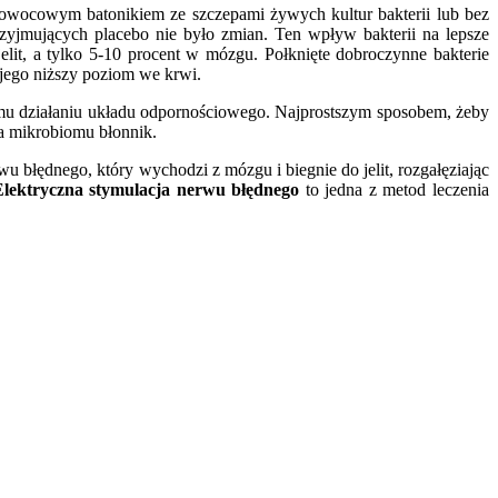
owocowym batonikiem ze szczepami żywych kultur bakterii lub bez
przyjmujących placebo nie było zmian. Ten wpływ bakterii na lepsze
lit, a tylko 5-10 procent w mózgu. Połknięte dobroczynne bakterie
 jego niższy poziom we krwi.
emu działaniu układu odpornościowego. Najprostszym sposobem, żeby
la mikrobiomu błonnik.
u błędnego, który wychodzi z mózgu i biegnie do jelit, rozgałęziając
Elektryczna stymulacja nerwu błędnego
to jedna z metod leczenia