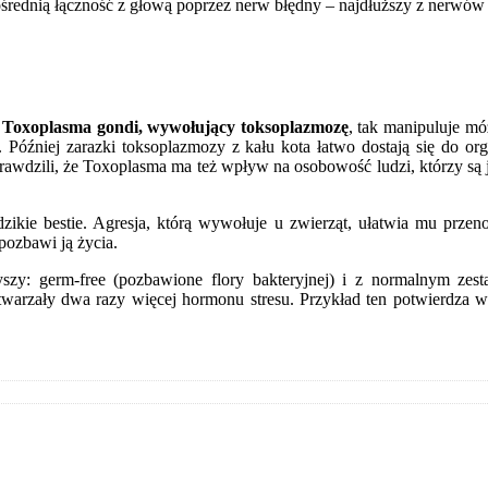
średnią łączność z głową poprzez nerw błędny – najdłuższy z nerwó
k
Toxoplasma gondi, wywołujący toksoplazmozę
, tak manipuluje móz
. Później zarazki toksoplazmozy z kału kota łatwo dostają się do or
dzili, że Toxoplasma ma też wpływ na osobowość ludzi, którzy są jej
 dzikie bestie. Agresja, którą wywołuje u zwierząt, ułatwia mu prze
pozbawi ją życia.
yszy: germ-free (pozbawione flory bakteryjnej) i z normalnym 
twarzały dwa razy więcej hormonu stresu. Przykład ten potwierdza 