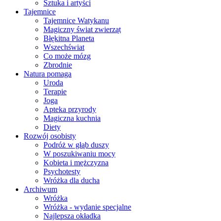
Sztuka i artyści
Tajemnice
Tajemnice Watykanu
Magiczny świat zwierząt
Błękitna Planeta
Wszechświat
Co może mózg
Zbrodnie
Natura pomaga
Uroda
Terapie
Joga
Apteka przyrody
Magiczna kuchnia
Diety
Rozwój osobisty
Podróż w głąb duszy
W poszukiwaniu mocy
Kobieta i mężczyzna
Psychotesty
Wróżka dla ducha
Archiwum
Wróżka
Wróżka - wydanie specjalne
Najlepsza okładka