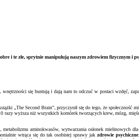
e i te złe, sprytnie manipulują naszym zdrowiem fizycznym i psyc
nętrzności się buntują i dają nam to odczuć w postaci wzdęć, zaparć 
książki „The Second Brain”, przyczynił się do tego, że społecznoś
t 10 razy wyższa niż wszystkich komórek tworzących krew, mózg, mięśni
nia, metabolizmu aminokwasów, wytwarzania osłonek mielinowych d
emonialnie wtrąca się do tak osobistej sprawy jak
zdrowie psychiczne