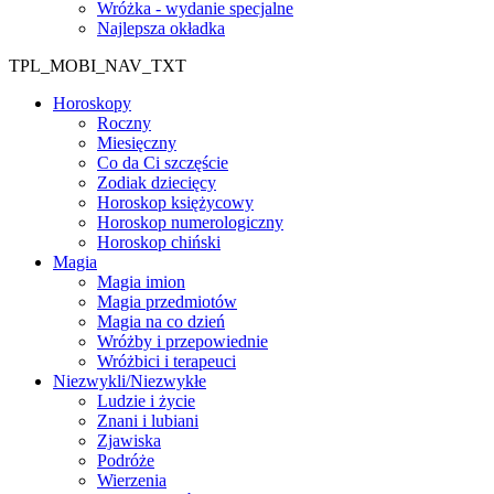
Wróżka - wydanie specjalne
Najlepsza okładka
TPL_MOBI_NAV_TXT
Horoskopy
Roczny
Miesięczny
Co da Ci szczęście
Zodiak dziecięcy
Horoskop księżycowy
Horoskop numerologiczny
Horoskop chiński
Magia
Magia imion
Magia przedmiotów
Magia na co dzień
Wróżby i przepowiednie
Wróżbici i terapeuci
Niezwykli/Niezwykłe
Ludzie i życie
Znani i lubiani
Zjawiska
Podróże
Wierzenia