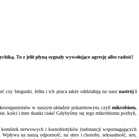
hiką. To z jelit płyną sygnały wywołujące agresję albo radość!
czy biegunki. Jelita i ich praca także oddziałują na nasz
nastrój i
ć mikroorganizmów w naszym układzie pokarmowym, czyli
mikrobiom,
e, kości i inne tkanki ciała! Gdybyśmy się tego mikrobiomu pozbyli,
la komórek nerwowych i ksenobiotyków (substancji wspomagających
. Wpływa na naszą odporność, na stres i choroby, seksualność, sen,