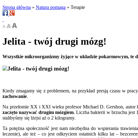
Strona główna
»
Natura pomaga
»
Terapie
Jelita - twój drugi mózg!
Wszystkie mikroorganizmy żyjące w układzie pokarmowym, te dobr
Jelita - twój drugi mózg!
Kiedy zmagamy się z problemem, na przykład presją czasu w pracy, w
zachowanie
.
Na przełomie XX i XXI wieku profesor Michael D. Gershon, autor 
zaczęto nazywać
drugim mózgiem
. Liczba bakterii w brzuchu jes
stalibyśmy się lżejsi aż o 2 kilogramy.
Ta potężna społeczność jest nam niezbędna do wspierania trawie
leczenie), ale też – co jest odkryciem ostatnich kilku lat – bezcer