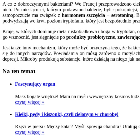
A co z dobroczynnymi bakteriami? We Francji przeprowadzono cie
nich. Po miesiącu ci, którym podawano bakterie, byli spokojniejsi
samopoczucie ma związek z
hormonem szczęścia – serotoniną
. B
podwyższają we krwi poziom tryptofanu, który jest bezpośrednio prz
Kraje, w których dominuje dieta niskobiałkowa uboga w tryptofan,
go wzmocnić, jest sięgnięcie po
produkty probiotyczne, zawierając
Jest także inny mechanizm, który może być przyczyną tego, że bakter
się do innych narządów. Powiadamia on mózg zarówno o motylach w
depresji. Mikroby produkują substancje, które działają na niego jak n
Na ten temat
Fascynujący organ
Masz bogate wnętrze! Mam na myśli wewnętrzny kosmos ludzkieg
czytaj więcej »
Kiełki, pędy i kiszonki, czyli zielonym w chorobę!
Rzęzi w piersi? Męczy katar? Myśli spowija chandra? Uratują cię
czytaj więcej »