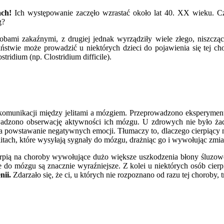
ach!
Ich występowanie zaczęło wzrastać około lat 40. XX wieku. C
g?
bami zakaźnymi, z drugiej jednak wyrządziły wiele złego, niszczą
ństwie może prowadzić u niektórych dzieci do pojawienia się tej ch
tridium (np. Clostridium difficile).
komunikacji między jelitami a mózgiem. Przeprowadzono eksperyme
owadzono obserwację aktywności ich mózgu. U zdrowych nie było żadn
 powstawanie negatywnych emocji. Tłumaczy to, dlaczego cierpiący
itach, które wysyłają sygnały do mózgu, drażniąc go i wywołując zmi
ierpią na choroby wywołujące dużo większe uszkodzenia błony śluzowej
do mózgu są znacznie wyraźniejsze. Z kolei u niektórych osób cierpi
nii.
Zdarzało się, że ci, u których nie rozpoznano od razu tej choroby, t