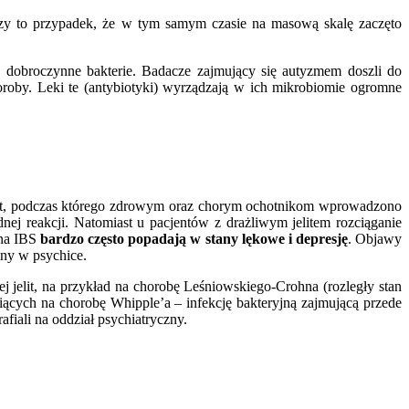
zy to przypadek, że w tym samym czasie na masową skalę zaczęto
c dobroczynne bakterie. Badacze zajmujący się autyzmem doszli do
oroby. Leki te (antybiotyki) wyrządzają w ich mikrobiomie ogromne
nt, podczas którego zdrowym oraz chorym ochotnikom wprowadzono
ej reakcji. Natomiast u pacjentów z drażliwym jelitem rozciąganie
 na IBS
bardzo często popadają w stany lękowe i depresję
. Objawy
any w psychice.
 jelit, na przykład na chorobę Leśniowskiego-Crohna (rozległy stan
ących na chorobę Whipple’a – infekcję bakteryjną zajmującą przede
rafiali na oddział psychiatryczny.