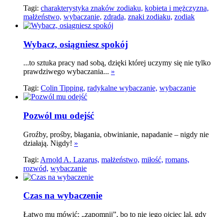
Tagi:
charakterystyka znaków zodiaku,
kobieta i mężczyzna,
małżeństwo,
wybaczanie,
zdrada,
znaki zodiaku,
zodiak
Wybacz, osiągniesz spokój
...to sztuka pracy nad sobą, dzięki której uczymy się nie tylko
prawdziwego wybaczania...
»
Tagi:
Colin Tipping,
radykalne wybaczanie,
wybaczanie
Pozwól mu odejść
Groźby, prośby, błagania, obwinianie, napadanie – nigdy nie
działają. Nigdy!
»
Tagi:
Arnold A. Lazarus,
małżeństwo,
miłość,
romans,
rozwód,
wybaczanie
Czas na wybaczenie
Łatwo mu mówić: „zapomnij”, bo to nie jego ojciec lał, gdy