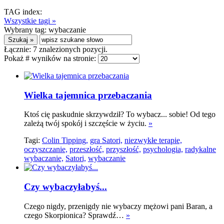
TAG index:
Wszystkie tagi »
Wybrany tag:
wybaczanie
Łącznie:
7
znalezionych pozycji.
Pokaż # wyników na stronie:
Wielka tajemnica przebaczania
Ktoś cię paskudnie skrzywdził? To wybacz... sobie! Od tego
zależą twój spokój i szczęście w życiu.
»
Tagi:
Colin Tipping,
gra Satori,
niezwykłe terapie,
oczyszczanie,
przeszłość,
przyszłość,
psychologia,
radykalne
wybaczanie,
Satori,
wybaczanie
Czy wybaczyłabyś...
Czego nigdy, przenigdy nie wybaczy mężowi pani Baran, a
czego Skorpionica? Sprawdź…
»