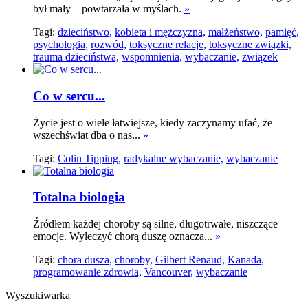
był mały – powtarzała w myślach.
»
Tagi:
dzieciństwo,
kobieta i mężczyzna,
małżeństwo,
pamięć,
psychologia,
rozwód,
toksyczne relacje,
toksyczne związki,
trauma dzieciństwa,
wspomnienia,
wybaczanie,
związek
Co w sercu...
Życie jest o wiele łatwiejsze, kiedy zaczynamy ufać, że
wszechświat dba o nas...
»
Tagi:
Colin Tipping,
radykalne wybaczanie,
wybaczanie
Totalna biologia
Źródłem każdej choroby są silne, długotrwałe, niszczące
emocje. Wyleczyć chorą duszę oznacza...
»
Tagi:
chora dusza,
choroby,
Gilbert Renaud,
Kanada,
programowanie zdrowia,
Vancouver,
wybaczanie
Wyszukiwarka