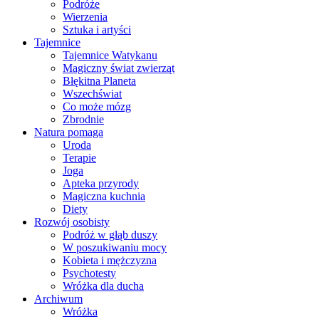
Podróże
Wierzenia
Sztuka i artyści
Tajemnice
Tajemnice Watykanu
Magiczny świat zwierząt
Błękitna Planeta
Wszechświat
Co może mózg
Zbrodnie
Natura pomaga
Uroda
Terapie
Joga
Apteka przyrody
Magiczna kuchnia
Diety
Rozwój osobisty
Podróż w głąb duszy
W poszukiwaniu mocy
Kobieta i mężczyzna
Psychotesty
Wróżka dla ducha
Archiwum
Wróżka