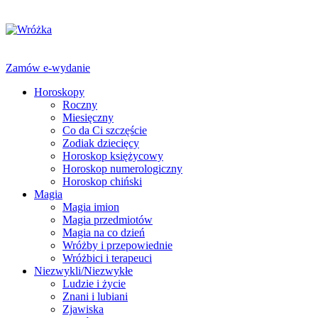
Zamów e-wydanie
Horoskopy
Roczny
Miesięczny
Co da Ci szczęście
Zodiak dziecięcy
Horoskop księżycowy
Horoskop numerologiczny
Horoskop chiński
Magia
Magia imion
Magia przedmiotów
Magia na co dzień
Wróżby i przepowiednie
Wróżbici i terapeuci
Niezwykli/Niezwykłe
Ludzie i życie
Znani i lubiani
Zjawiska