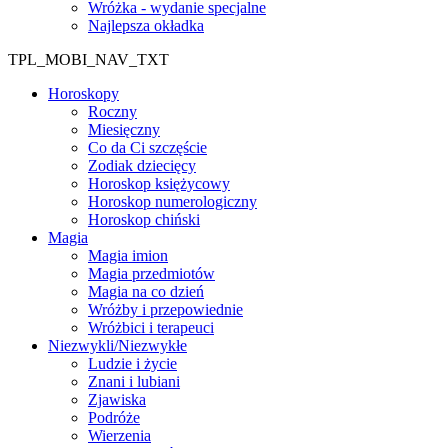
Wróżka - wydanie specjalne
Najlepsza okładka
TPL_MOBI_NAV_TXT
Horoskopy
Roczny
Miesięczny
Co da Ci szczęście
Zodiak dziecięcy
Horoskop księżycowy
Horoskop numerologiczny
Horoskop chiński
Magia
Magia imion
Magia przedmiotów
Magia na co dzień
Wróżby i przepowiednie
Wróżbici i terapeuci
Niezwykli/Niezwykłe
Ludzie i życie
Znani i lubiani
Zjawiska
Podróże
Wierzenia