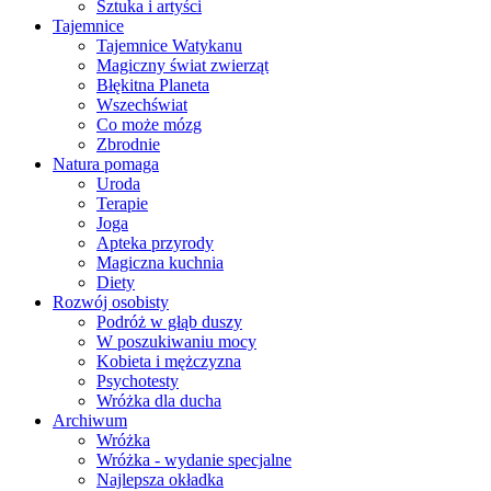
Sztuka i artyści
Tajemnice
Tajemnice Watykanu
Magiczny świat zwierząt
Błękitna Planeta
Wszechświat
Co może mózg
Zbrodnie
Natura pomaga
Uroda
Terapie
Joga
Apteka przyrody
Magiczna kuchnia
Diety
Rozwój osobisty
Podróż w głąb duszy
W poszukiwaniu mocy
Kobieta i mężczyzna
Psychotesty
Wróżka dla ducha
Archiwum
Wróżka
Wróżka - wydanie specjalne
Najlepsza okładka