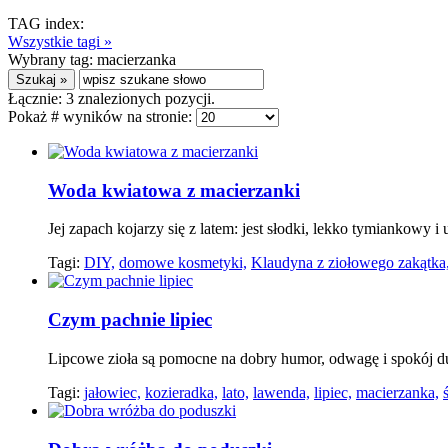
TAG index:
Wszystkie tagi »
Wybrany tag:
macierzanka
Łącznie:
3
znalezionych pozycji.
Pokaż # wyników na stronie:
Woda kwiatowa z macierzanki
Jej zapach kojarzy się z latem: jest słodki, lekko tymiankowy 
Tagi:
DIY,
domowe kosmetyki,
Klaudyna z ziołowego zakątka
Czym pachnie lipiec
Lipcowe zioła są pomocne na dobry humor, odwagę i spokój d
Tagi:
jałowiec,
kozieradka,
lato,
lawenda,
lipiec,
macierzanka,