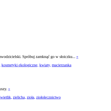
i uwodzicielski. Spróbuj zamknąć go w słoiczku...
»
,
kosmetyki ekologiczne,
kwiaty,
macierzanka
uszy.
»
świetlik,
zielicha,
zioła,
ziołolecznictwo