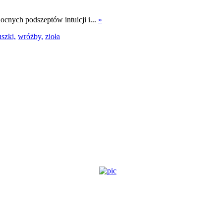
ocnych podszeptów intuicji i...
»
szki,
wróżby,
zioła