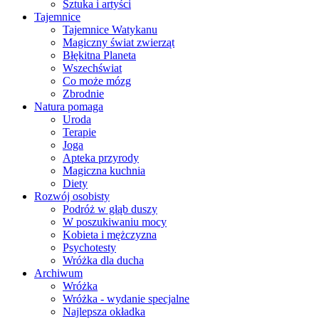
Sztuka i artyści
Tajemnice
Tajemnice Watykanu
Magiczny świat zwierząt
Błękitna Planeta
Wszechświat
Co może mózg
Zbrodnie
Natura pomaga
Uroda
Terapie
Joga
Apteka przyrody
Magiczna kuchnia
Diety
Rozwój osobisty
Podróż w głąb duszy
W poszukiwaniu mocy
Kobieta i mężczyzna
Psychotesty
Wróżka dla ducha
Archiwum
Wróżka
Wróżka - wydanie specjalne
Najlepsza okładka