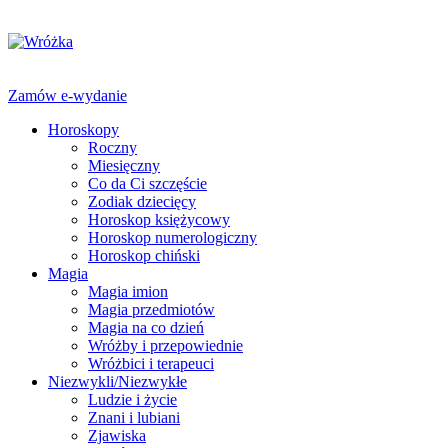
Zamów e-wydanie
Horoskopy
Roczny
Miesięczny
Co da Ci szczęście
Zodiak dziecięcy
Horoskop księżycowy
Horoskop numerologiczny
Horoskop chiński
Magia
Magia imion
Magia przedmiotów
Magia na co dzień
Wróżby i przepowiednie
Wróżbici i terapeuci
Niezwykli/Niezwykłe
Ludzie i życie
Znani i lubiani
Zjawiska