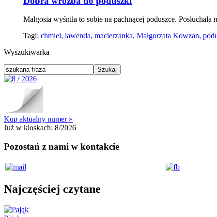
Dobra wróżba do poduszki
Małgosia wyśniła to sobie na pachnącej poduszce. Posłuchała n
Tagi:
chmiel,
lawenda,
macierzanka,
Małgorzata Kowzan,
podu
Wyszukiwarka
Kup aktualny numer »
Już w kioskach:
8/2026
Pozostań z nami w kontakcie
Najczęściej czytane