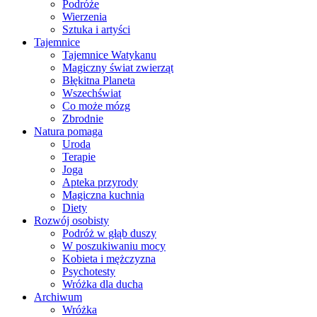
Podróże
Wierzenia
Sztuka i artyści
Tajemnice
Tajemnice Watykanu
Magiczny świat zwierząt
Błękitna Planeta
Wszechświat
Co może mózg
Zbrodnie
Natura pomaga
Uroda
Terapie
Joga
Apteka przyrody
Magiczna kuchnia
Diety
Rozwój osobisty
Podróż w głąb duszy
W poszukiwaniu mocy
Kobieta i mężczyzna
Psychotesty
Wróżka dla ducha
Archiwum
Wróżka