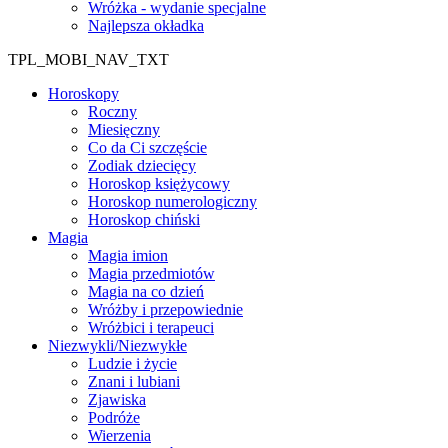
Wróżka - wydanie specjalne
Najlepsza okładka
TPL_MOBI_NAV_TXT
Horoskopy
Roczny
Miesięczny
Co da Ci szczęście
Zodiak dziecięcy
Horoskop księżycowy
Horoskop numerologiczny
Horoskop chiński
Magia
Magia imion
Magia przedmiotów
Magia na co dzień
Wróżby i przepowiednie
Wróżbici i terapeuci
Niezwykli/Niezwykłe
Ludzie i życie
Znani i lubiani
Zjawiska
Podróże
Wierzenia