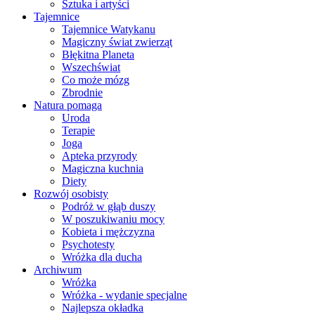
Sztuka i artyści
Tajemnice
Tajemnice Watykanu
Magiczny świat zwierząt
Błękitna Planeta
Wszechświat
Co może mózg
Zbrodnie
Natura pomaga
Uroda
Terapie
Joga
Apteka przyrody
Magiczna kuchnia
Diety
Rozwój osobisty
Podróż w głąb duszy
W poszukiwaniu mocy
Kobieta i mężczyzna
Psychotesty
Wróżka dla ducha
Archiwum
Wróżka
Wróżka - wydanie specjalne
Najlepsza okładka