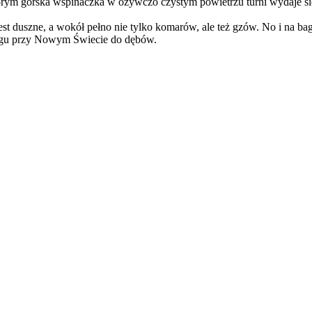
tórym górska wspinaczka w ożywczo czystym powietrzu turni wydaje s
est duszne, a wokół pełno nie tylko komarów, ale też gzów. No i na ba
kingu przy Nowym Świecie do dębów.