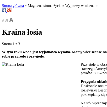
Strona główna
»
Magiczna strona życia
»
Wyprawy w nieznane
Kraina łosia
Strona 1 z 3
W tym roku woda jest wyjątkowo wysoka. Mamy więc szansę nawe
sobie przyrodę i przygodę.
Przy stole w obs
starszego Ameryk
ptaków. 50! – pok
Przygoda obia
Doskonale rozumi
rozlewisku Biebr
pokrzepiamy się 
Na stół wjeżdżaj