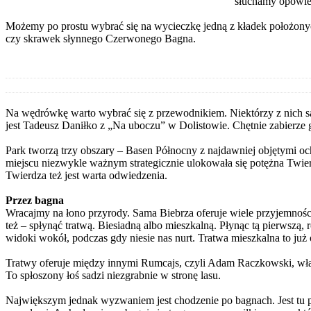
słuchamy opowieśc
Możemy po prostu wybrać się na wycieczkę jedną z kładek położony
czy skrawek słynnego Czerwonego Bagna.
Na wędrówkę warto wybrać się z przewodnikiem. Niektórzy z nich są 
jest Tadeusz Daniłko z „Na uboczu” w Dolistowie. Chętnie zabierz
Park tworzą trzy obszary – Basen Północny z najdawniej objętymi 
miejscu niezwykle ważnym strategicznie ulokowała się potężna Twie
Twierdza też jest warta odwiedzenia.
Przez bagna
Wracajmy na łono przyrody. Sama Biebrza oferuje wiele przyjemnoś
też – spłynąć tratwą. Biesiadną albo mieszkalną. Płynąc tą pierwszą
widoki wokół, podczas gdy niesie nas nurt. Tratwa mieszkalna to ju
Tratwy oferuje między innymi Rumcajs, czyli Adam Raczkowski, właś
To spłoszony łoś sadzi niezgrabnie w stronę lasu.
Największym jednak wyzwaniem jest chodzenie po bagnach. Jest tu pi