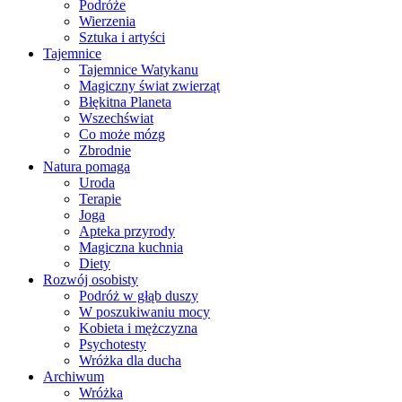
Podróże
Wierzenia
Sztuka i artyści
Tajemnice
Tajemnice Watykanu
Magiczny świat zwierząt
Błękitna Planeta
Wszechświat
Co może mózg
Zbrodnie
Natura pomaga
Uroda
Terapie
Joga
Apteka przyrody
Magiczna kuchnia
Diety
Rozwój osobisty
Podróż w głąb duszy
W poszukiwaniu mocy
Kobieta i mężczyzna
Psychotesty
Wróżka dla ducha
Archiwum
Wróżka