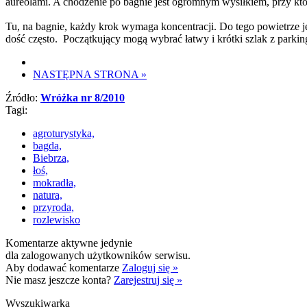
aureolami. A chodzenie po bagnie jest ogromnym wysiłkiem, przy k
Tu, na bagnie, każdy krok wymaga koncentracji. Do tego powietrze j
dość często. Początkujący mogą wybrać łatwy i krótki szlak z par
NASTĘPNA STRONA
»
Źródło:
Wróżka nr 8/2010
Tagi:
agroturystyka,
bagda,
Biebrza,
łoś,
mokradła,
natura,
przyroda,
rozlewisko
Komentarze aktywne jedynie
dla zalogowanych użytkowników serwisu.
Aby dodawać komentarze
Zaloguj się »
Nie masz jeszcze konta?
Zarejestruj się »
Wyszukiwarka