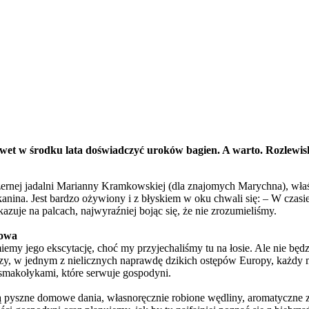
t w środku lata doświadczyć uroków bagien. A warto. Rozlewiska
zernej jadalni Marianny Kramkowskiej (dla znajomych Marychna), wła
anina. Jest bardzo ożywiony i z błyskiem w oku chwali się: – W czas
azuje na palcach, najwyraźniej bojąc się, że nie zrozumieliśmy.
dowa
emy jego ekscytację, choć my przyjechaliśmy tu na łosie. Ale nie bę
zy, w jednym z nielicznych naprawdę dzikich ostępów Europy, każdy mił
smakołykami, które serwuje gospodyni.
ą pyszne domowe dania, własnoręcznie robione wędliny, aromatyczne zu