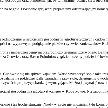
i gospodyni oraz planujemy, jak by tu najfajniej poznać się z biebrza
ch na bagnie. Dokładnie spryskani preparatami odstraszającymi koma
jednocześnie właścicielami gospodarstw agroturystycznych i cudownymi
e gości na wyprawę na podglądanie ptaków czy zwiedzanie szlaków B
ochroną i najbardziej cennymi przyrodniczo terenami Czerwonego Bag
rdza Osowiec, oraz Basen Południowy, gdzie możemy podziwiać bezkre
ci. Cudownie się nią spływa kajakiem. Warto wyznaczyć sobie taką t
, rozpalamy na pokładzie grilla, zasiadamy przy stole, delegujemy dwó
ż oczywiście propozycja bardziej wymagająca. Można ją wynająć nawet 
ciciel gospodarstwa agroturystycznego w Kopytkowie. Nie zapomnijcie
ęknie i też trochę strasznie. Nigdy w życiu nie widziałam tylu komar