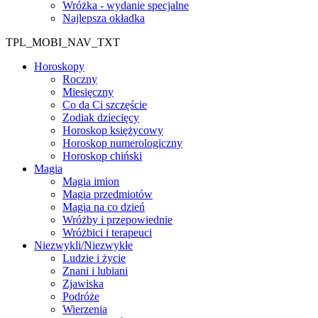
Wróżka - wydanie specjalne
Najlepsza okładka
TPL_MOBI_NAV_TXT
Horoskopy
Roczny
Miesięczny
Co da Ci szczęście
Zodiak dziecięcy
Horoskop księżycowy
Horoskop numerologiczny
Horoskop chiński
Magia
Magia imion
Magia przedmiotów
Magia na co dzień
Wróżby i przepowiednie
Wróżbici i terapeuci
Niezwykli/Niezwykłe
Ludzie i życie
Znani i lubiani
Zjawiska
Podróże
Wierzenia