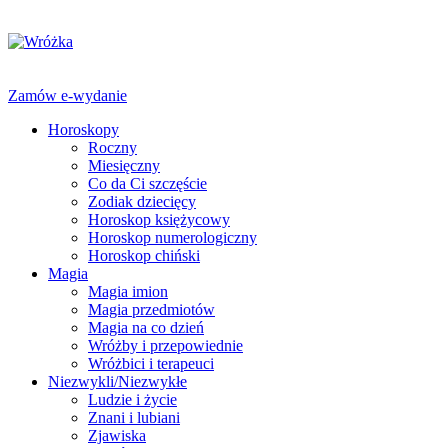
Zamów e-wydanie
Horoskopy
Roczny
Miesięczny
Co da Ci szczęście
Zodiak dziecięcy
Horoskop księżycowy
Horoskop numerologiczny
Horoskop chiński
Magia
Magia imion
Magia przedmiotów
Magia na co dzień
Wróżby i przepowiednie
Wróżbici i terapeuci
Niezwykli/Niezwykłe
Ludzie i życie
Znani i lubiani
Zjawiska