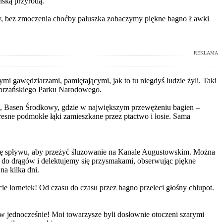
ńską przyrodą.
ry, bez zmoczenia choćby paluszka zobaczymy piękne bagno Ławki
REKLAMA
 gawędziarzami, pamiętającymi, jak to tu niegdyś ludzie żyli. Taki
iebrzańskiego Parku Narodowego.
na, Basen Środkowy, gdzie w największym przewężeniu bagien –
sne podmokłe łąki zamieszkane przez ptactwo i łosie. Sama
rasę spływu, aby przeżyć śluzowanie na Kanale Augustowskim. Można
ch do drągów i delektujemy się przysmakami, obserwując piękne
na kilka dni.
 lornetek! Od czasu do czasu przez bagno przeleci głośny chlupot.
ów jednocześnie! Moi towarzysze byli dosłownie otoczeni szarymi