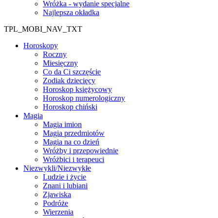
Wróżka - wydanie specjalne
Najlepsza okładka
TPL_MOBI_NAV_TXT
Horoskopy
Roczny
Miesięczny
Co da Ci szczęście
Zodiak dziecięcy
Horoskop księżycowy
Horoskop numerologiczny
Horoskop chiński
Magia
Magia imion
Magia przedmiotów
Magia na co dzień
Wróżby i przepowiednie
Wróżbici i terapeuci
Niezwykli/Niezwykłe
Ludzie i życie
Znani i lubiani
Zjawiska
Podróże
Wierzenia