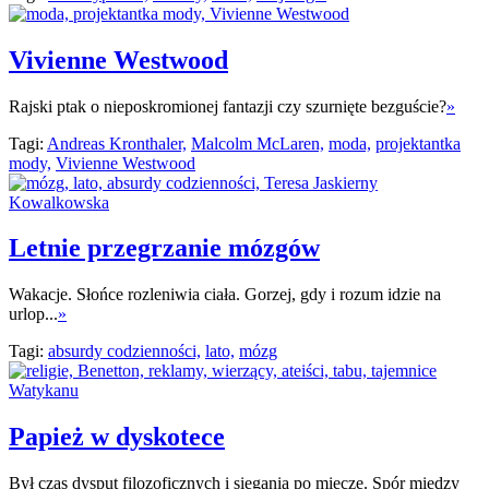
Vivienne Westwood
Rajski ptak o nieposkromionej fantazji czy szurnięte bezguście?
»
Tagi:
Andreas Kronthaler,
Malcolm McLaren,
moda,
projektantka
mody,
Vivienne Westwood
Letnie przegrzanie mózgów
Wakacje. Słońce rozleniwia ciała. Gorzej, gdy i rozum idzie na
urlop...
»
Tagi:
absurdy codzienności,
lato,
mózg
Papież w dyskotece
Był czas dysput filozoficznych i sięgania po miecze. Spór między