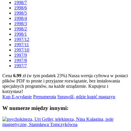
1998/7
1998/6
1998/5
1998/4
1998/3
1998/2
1998/1
1997/12
1997/11
1997/10
1997/9
1997/8
1997/7
Cena
6.99
zł (w tym podatek 23%)
Nasza wersja cyfrowa w postaci
plików PDF to proste i przyjazne rozwiązanie, bez instalowania
specjalnych programów, na każde urządzenie.
Kupujesz i
korzystasz!
Kup E-wydanie
Prenumerata
Sprawdź, gdzie kupić magazyn
W numerze między innymi: