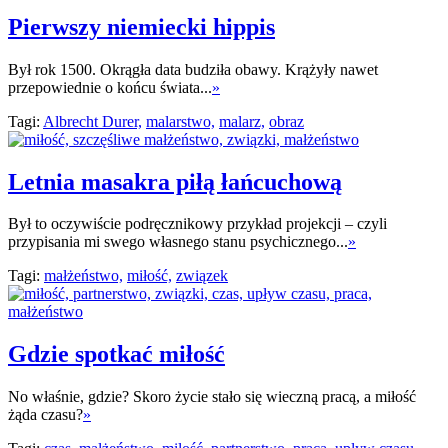
Pierwszy niemiecki hippis
Był rok 1500. Okrągła data budziła obawy. Krążyły nawet
przepowiednie o końcu świata...
»
Tagi:
Albrecht Durer,
malarstwo,
malarz,
obraz
Letnia masakra piłą łańcuchową
Był to oczywiście podręcznikowy przykład projekcji – czyli
przypisania mi swego własnego stanu psychicznego...
»
Tagi:
małżeństwo,
miłość,
związek
Gdzie spotkać miłość
No właśnie, gdzie? Skoro życie stało się wieczną pracą, a miłość
żąda czasu?
»