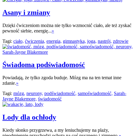
Asany i zmiany
Dzięki ćwiczeniom można nie tylko wzmocnić ciało, ale też zyskać
pewność siebie, energię...
»
Tagi:
ciało,
ćwiczenia,
energia,
gimnastyka,
joga,
nastrój,
zdrowie
Świadoma podświadomość
Powiadają, że tylko zgoda buduje. Mózg ma na ten temat inne
zdanie.
»
Tagi:
mózg,
neurony,
podświadomość,
samoświadomość,
Sarah-
Jayne Blakemore,
świadomość
Lody dla ochłody
Kiedy słonko przygrzewa, a my leniuchujemy na plaży,
nieodmiennie przychodzi ochota na coś pysznego i zimnego.
»