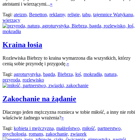
ateistami i wierzącymi...
»
Tagi:
ateizm,
Benetton,
reklamy,
religie,
tabu,
tajemnice Watykanu,
wierzący
Kraina łosia
Rozlewiska Biebrzy to kraina wymarzona dla wszystkich, którzy
cenią sobie przyrodę i przygodę.
»
Tagi:
agroturystyka,
bagda,
Biebrza,
łoś,
mokradła,
natura,
przyroda,
rozlewisko
Zakochanie na żądanie
Dlaczego jeden mężczyzna roznieca w tobie miłość, a inny nie robi
właściwie żadnego wrażenia?
»
Tagi:
kobieta i mężczyzna,
małżeństwo,
miłość,
partnerstwo,
psychologia,
romans,
zakochanie,
związek