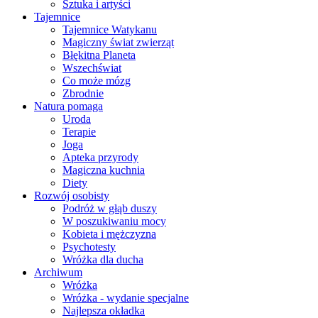
Sztuka i artyści
Tajemnice
Tajemnice Watykanu
Magiczny świat zwierząt
Błękitna Planeta
Wszechświat
Co może mózg
Zbrodnie
Natura pomaga
Uroda
Terapie
Joga
Apteka przyrody
Magiczna kuchnia
Diety
Rozwój osobisty
Podróż w głąb duszy
W poszukiwaniu mocy
Kobieta i mężczyzna
Psychotesty
Wróżka dla ducha
Archiwum
Wróżka
Wróżka - wydanie specjalne
Najlepsza okładka