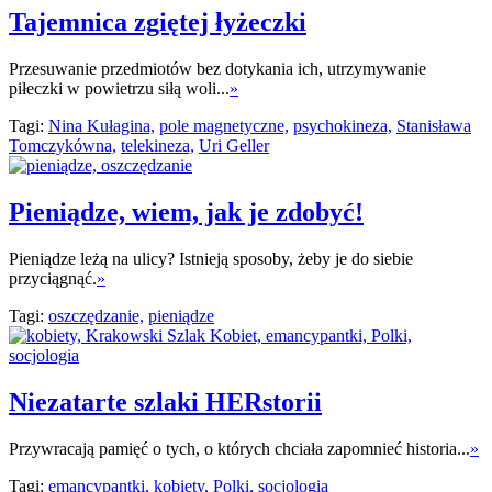
Tajemnica zgiętej łyżeczki
Przesuwanie przedmiotów bez dotykania ich, utrzymywanie
piłeczki w powietrzu siłą woli...
»
Tagi:
Nina Kułagina,
pole magnetyczne,
psychokineza,
Stanisława
Tomczykówna,
telekineza,
Uri Geller
Pieniądze, wiem, jak je zdobyć!
Pieniądze leżą na ulicy? Istnieją sposoby, żeby je do siebie
przyciągnąć.
»
Tagi:
oszczędzanie,
pieniądze
Niezatarte szlaki HERstorii
Przywracają pamięć o tych, o których chciała zapomnieć historia...
»
Tagi:
emancypantki,
kobiety,
Polki,
socjologia