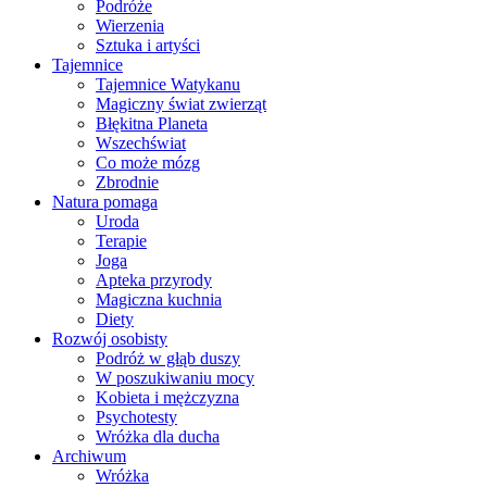
Podróże
Wierzenia
Sztuka i artyści
Tajemnice
Tajemnice Watykanu
Magiczny świat zwierząt
Błękitna Planeta
Wszechświat
Co może mózg
Zbrodnie
Natura pomaga
Uroda
Terapie
Joga
Apteka przyrody
Magiczna kuchnia
Diety
Rozwój osobisty
Podróż w głąb duszy
W poszukiwaniu mocy
Kobieta i mężczyzna
Psychotesty
Wróżka dla ducha
Archiwum
Wróżka