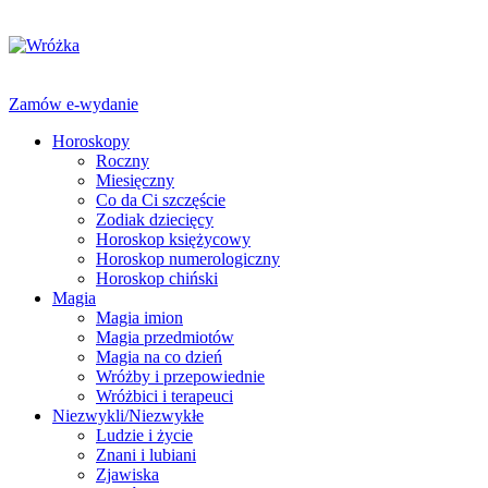
Zamów e-wydanie
Horoskopy
Roczny
Miesięczny
Co da Ci szczęście
Zodiak dziecięcy
Horoskop księżycowy
Horoskop numerologiczny
Horoskop chiński
Magia
Magia imion
Magia przedmiotów
Magia na co dzień
Wróżby i przepowiednie
Wróżbici i terapeuci
Niezwykli/Niezwykłe
Ludzie i życie
Znani i lubiani
Zjawiska