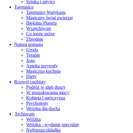
Sztuka i artyści
Tajemnice
Tajemnice Watykanu
Magiczny świat zwierząt
Błękitna Planeta
Wszechświat
Co może mózg
Zbrodnie
Natura pomaga
Uroda
Terapie
Joga
Apteka przyrody
Magiczna kuchnia
Diety
Rozwój osobisty
Podróż w głąb duszy
W poszukiwaniu mocy
Kobieta i mężczyzna
Psychotesty
Wróżka dla ducha
Archiwum
Wróżka
Wróżka - wydanie specjalne
Najlepsza okładka