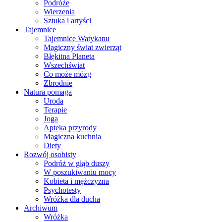
Podróże
Wierzenia
Sztuka i artyści
Tajemnice
Tajemnice Watykanu
Magiczny świat zwierząt
Błękitna Planeta
Wszechświat
Co może mózg
Zbrodnie
Natura pomaga
Uroda
Terapie
Joga
Apteka przyrody
Magiczna kuchnia
Diety
Rozwój osobisty
Podróż w głąb duszy
W poszukiwaniu mocy
Kobieta i mężczyzna
Psychotesty
Wróżka dla ducha
Archiwum
Wróżka