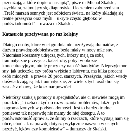
przerażają, a które dopiero nastąpią", pisze dr Michał Skalski,
psychiatra, zajmujący się diagnostyką i leczeniem zaburzeń snu.
„Treść marzeń sennych jest odbiciem świata, na który składają się
realne przeżycia oraz myśli – ukryte często głęboko w
podświadomości" – uważa dr Skalski.
Katastrofa przeżywana po raz kolejny
Dlatego osoby, które w ciągu dnia nie przeżywają dramatów, z
dużym prawdopodobieństwem będą miały w nocy miłe sny.
Natomiast koszmary udręczą tych, którzy mają za sobą
traumatyczne przeżycia: katastrofę, pobyt w obozie
koncentracyjnym, utratę pracy czy napaść bandytów. Nieprzyjemne
sny, jak ucieczka czy próba wyjścia z labiryntu, ma kilka procent
osób młodych, a prawie 20 proc. starszych. Przeżycia, jakich wtedy
doświadczają, są tak traumatyczne, że wiele z tych osób boi się
zasnąć z obawy, że koszmar powróci.
Niektórzy szukają pomocy u specjalistów, ale ci niewiele mogą im
poradzić. „Trzeba dążyć do rozwiązania problemów, także tych
nagromadzonych w podświadomości. Jest to bardzo trudne,
ponieważ tak naprawdę nie mamy do niej dostępu. A to
podświadomość sprawia, że śnimy o rzeczach, które wydają nam się
obce, choć tak naprawdę dotyczą wyłącznie naszych własnych
przeżyć, lęków czy kompleksów" – tłumaczy dr Skalski.