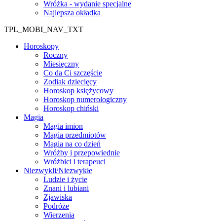
Wróżka - wydanie specjalne
Najlepsza okładka
TPL_MOBI_NAV_TXT
Horoskopy
Roczny
Miesięczny
Co da Ci szczęście
Zodiak dziecięcy
Horoskop księżycowy
Horoskop numerologiczny
Horoskop chiński
Magia
Magia imion
Magia przedmiotów
Magia na co dzień
Wróżby i przepowiednie
Wróżbici i terapeuci
Niezwykli/Niezwykłe
Ludzie i życie
Znani i lubiani
Zjawiska
Podróże
Wierzenia