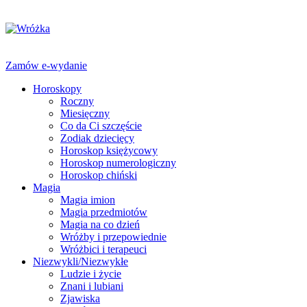
Zamów e-wydanie
Horoskopy
Roczny
Miesięczny
Co da Ci szczęście
Zodiak dziecięcy
Horoskop księżycowy
Horoskop numerologiczny
Horoskop chiński
Magia
Magia imion
Magia przedmiotów
Magia na co dzień
Wróżby i przepowiednie
Wróżbici i terapeuci
Niezwykli/Niezwykłe
Ludzie i życie
Znani i lubiani
Zjawiska