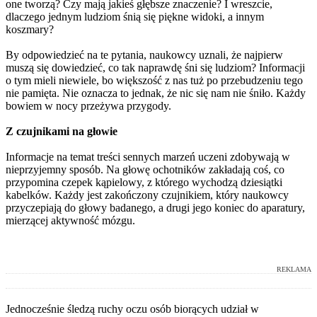
one tworzą? Czy mają jakieś głębsze znaczenie? I wreszcie,
dlaczego jednym ludziom śnią się piękne widoki, a innym
koszmary?
By odpowiedzieć na te pytania, naukowcy uznali, że najpierw
muszą się dowiedzieć, co tak naprawdę śni się ludziom? Informacji
o tym mieli niewiele, bo większość z nas tuż po przebudzeniu tego
nie pamięta. Nie oznacza to jednak, że nic się nam nie śniło. Każdy
bowiem w nocy przeżywa przygody.
Z czujnikami na głowie
Informacje na temat treści sennych marzeń uczeni zdobywają w
nieprzyjemny sposób. Na głowę ochotników zakładają coś, co
przypomina czepek kąpielowy, z którego wychodzą dziesiątki
kabelków. Każdy jest zakończony czujnikiem, który naukowcy
przyczepiają do głowy badanego, a drugi jego koniec do aparatury,
mierzącej aktywność mózgu.
REKLAMA
Jednocześnie śledzą ruchy oczu osób biorących udział w