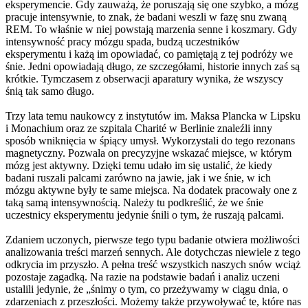
eksperymencie. Gdy zauważą, że poruszają się one szybko, a mózg
pracuje intensywnie, to znak, że badani weszli w fazę snu zwaną
REM. To właśnie w niej powstają marzenia senne i koszmary. Gdy
intensywność pracy mózgu spada, budzą uczestników
eksperymentu i każą im opowiadać, co pamiętają z tej podróży we
śnie. Jedni opowiadają długo, ze szczegółami, historie innych zaś są
krótkie. Tymczasem z obserwacji aparatury wynika, że wszyscy
śnią tak samo długo.
Trzy lata temu naukowcy z instytutów im. Maksa Plancka w Lipsku
i Monachium oraz ze szpitala Charité w Berlinie znaleźli inny
sposób wniknięcia w śpiący umysł. Wykorzystali do tego rezonans
magnetyczny. Pozwala on precyzyjne wskazać miejsce, w którym
mózg jest aktywny. Dzięki temu udało im się ustalić, że kiedy
badani ruszali palcami zarówno na jawie, jak i we śnie, w ich
mózgu aktywne były te same miejsca. Na dodatek pracowały one z
taką samą intensywnością. Należy tu podkreślić, że we śnie
uczestnicy eksperymentu jedynie śnili o tym, że ruszają palcami.
Zdaniem uczonych, pierwsze tego typu badanie otwiera możliwości
analizowania treści marzeń sennych. Ale dotychczas niewiele z tego
odkrycia im przyszło. A pełna treść wszystkich naszych snów wciąż
pozostaje zagadką. Na razie na podstawie badań i analiz uczeni
ustalili jedynie, że „śnimy o tym, co przeżywamy w ciągu dnia, o
zdarzeniach z przeszłości. Możemy także przywoływać te, które nas