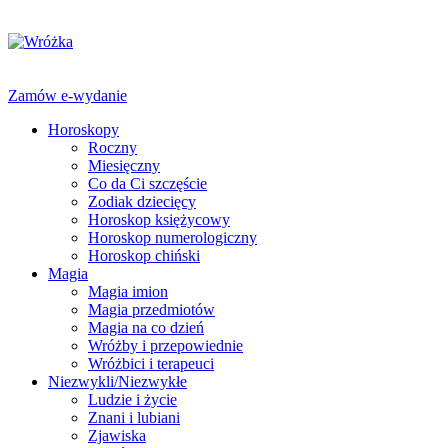
Zamów e-wydanie
Horoskopy
Roczny
Miesięczny
Co da Ci szczęście
Zodiak dziecięcy
Horoskop księżycowy
Horoskop numerologiczny
Horoskop chiński
Magia
Magia imion
Magia przedmiotów
Magia na co dzień
Wróżby i przepowiednie
Wróżbici i terapeuci
Niezwykli/Niezwykłe
Ludzie i życie
Znani i lubiani
Zjawiska