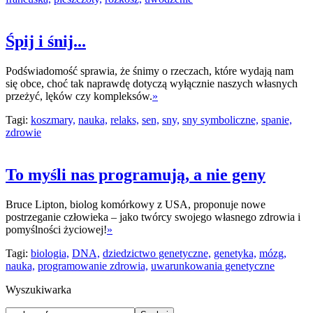
Śpij i śnij...
Podświadomość sprawia, że śnimy o rzeczach, które wydają nam
się obce, choć tak naprawdę dotyczą wyłącznie naszych własnych
przeżyć, lęków czy kompleksów.
»
Tagi:
koszmary,
nauka,
relaks,
sen,
sny,
sny symboliczne,
spanie,
zdrowie
To myśli nas programują, a nie geny
Bruce Lipton, biolog komórkowy z USA, proponuje nowe
postrzeganie człowieka – jako twórcy swojego własnego zdrowia i
pomyślności życiowej!
»
Tagi:
biologia,
DNA,
dziedzictwo genetyczne,
genetyka,
mózg,
nauka,
programowanie zdrowia,
uwarunkowania genetyczne
Wyszukiwarka