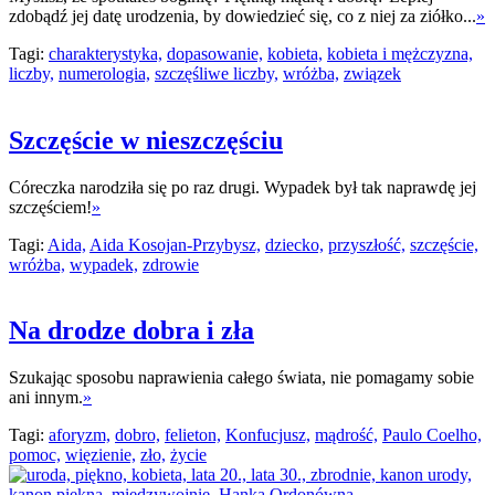
zdobądź jej datę urodzenia, by dowiedzieć się, co z niej za ziółko...
»
Tagi:
charakterystyka,
dopasowanie,
kobieta,
kobieta i mężczyzna,
liczby,
numerologia,
szczęśliwe liczby,
wróżba,
związek
Szczęście w nieszczęściu
Córeczka narodziła się po raz drugi. Wypadek był tak naprawdę jej
szczęściem!
»
Tagi:
Aida,
Aida Kosojan-Przybysz,
dziecko,
przyszłość,
szczęście,
wróżba,
wypadek,
zdrowie
Na drodze dobra i zła
Szukając sposobu naprawienia całego świata, nie pomagamy sobie
ani innym.
»
Tagi:
aforyzm,
dobro,
felieton,
Konfucjusz,
mądrość,
Paulo Coelho,
pomoc,
więzienie,
zło,
życie