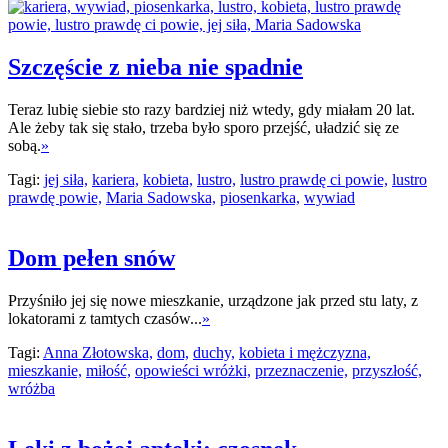
Szczęście z nieba nie spadnie
Teraz lubię siebie sto razy bardziej niż wtedy, gdy miałam 20 lat.
Ale żeby tak się stało, trzeba było sporo przejść, uładzić się ze
sobą.
»
Tagi:
jej siła,
kariera,
kobieta,
lustro,
lustro prawdę ci powie,
lustro
prawdę powie,
Maria Sadowska,
piosenkarka,
wywiad
Dom pełen snów
Przyśniło jej się nowe mieszkanie, urządzone jak przed stu laty, z
lokatorami z tamtych czasów...
»
Tagi:
Anna Złotowska,
dom,
duchy,
kobieta i mężczyzna,
mieszkanie,
miłość,
opowieści wróżki,
przeznaczenie,
przyszłość,
wróżba