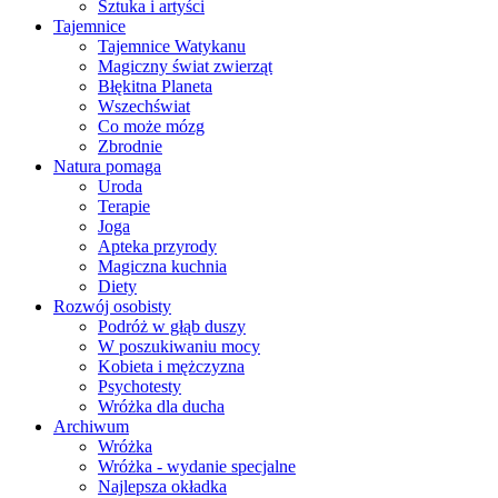
Sztuka i artyści
Tajemnice
Tajemnice Watykanu
Magiczny świat zwierząt
Błękitna Planeta
Wszechświat
Co może mózg
Zbrodnie
Natura pomaga
Uroda
Terapie
Joga
Apteka przyrody
Magiczna kuchnia
Diety
Rozwój osobisty
Podróż w głąb duszy
W poszukiwaniu mocy
Kobieta i mężczyzna
Psychotesty
Wróżka dla ducha
Archiwum
Wróżka
Wróżka - wydanie specjalne
Najlepsza okładka