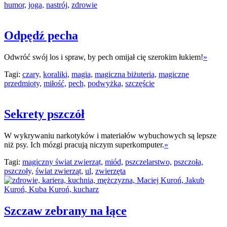
humor,
joga,
nastrój,
zdrowie
Odpędź pecha
Odwróć swój los i spraw, by pech omijał cię szerokim łukiem!
»
Tagi:
czary,
koraliki,
magia,
magiczna biżuteria,
magiczne
przedmioty,
miłość,
pech,
podwyżka,
szczęście
Sekrety pszczół
W wykrywaniu narkotyków i materiałów wybuchowych są lepsze
niż psy. Ich mózgi pracują niczym superkomputer.
»
Tagi:
magiczny świat zwierząt,
miód,
pszczelarstwo,
pszczoła,
pszczoły,
świat zwierząt,
ul,
zwierzęta
Szczaw zebrany na łące