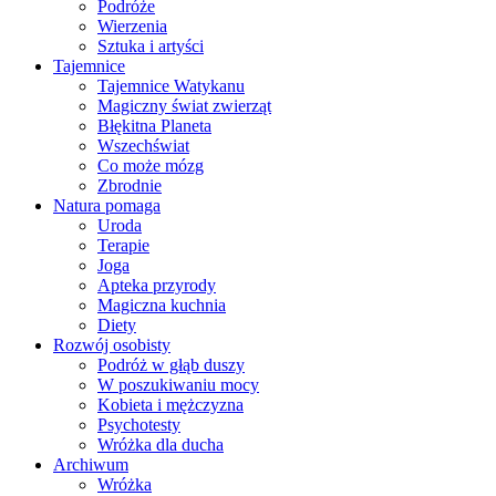
Podróże
Wierzenia
Sztuka i artyści
Tajemnice
Tajemnice Watykanu
Magiczny świat zwierząt
Błękitna Planeta
Wszechświat
Co może mózg
Zbrodnie
Natura pomaga
Uroda
Terapie
Joga
Apteka przyrody
Magiczna kuchnia
Diety
Rozwój osobisty
Podróż w głąb duszy
W poszukiwaniu mocy
Kobieta i mężczyzna
Psychotesty
Wróżka dla ducha
Archiwum
Wróżka