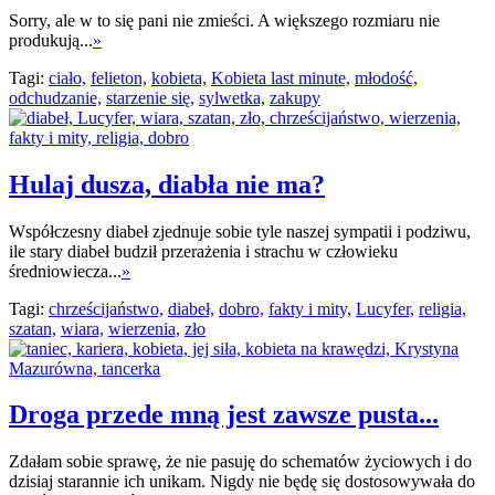
Sorry, ale w to się pani nie zmieści. A większego rozmiaru nie
produkują...
»
Tagi:
ciało,
felieton,
kobieta,
Kobieta last minute,
młodość,
odchudzanie,
starzenie się,
sylwetka,
zakupy
Hulaj dusza, diabła nie ma?
Współczesny diabeł zjednuje sobie tyle naszej sympatii i podziwu,
ile stary diabeł budził przerażenia i strachu w człowieku
średniowiecza...
»
Tagi:
chrześcijaństwo,
diabeł,
dobro,
fakty i mity,
Lucyfer,
religia,
szatan,
wiara,
wierzenia,
zło
Droga przede mną jest zawsze pusta...
Zdałam sobie sprawę, że nie pasuję do schematów życiowych i do
dzisiaj starannie ich unikam. Nigdy nie będę się dostosowywała do