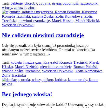
Tagi:
bakterie,
choroby,
cytryna,
grypa,
odporność,
szczepionki,
wirusy,
zdrowie,
zima
Nie całkiem niewinni czarodzieje
Gdy się poznali, ona była znaną już promotorką jazzu po
nieudanym małżeństwie z leśnikiem. On miał na koncie kilka
romansów, w tym z mężatką...
»
Tagi:
kobieta i mężczyzna,
Krzysztof Komeda Trzciński,
Marek
Hłasko,
Marek Niziński,
niewinni czarodzieje,
Roman Polański,
szalona Zośka,
tajemnice,
Wojciech Frykowski,
Zofia Komedowa,
Zofia Trzcińska
Bez jednego włoska!
Depilacja symbolizuje zniewolenie kobiet? Usuwamy włosy z ciała,