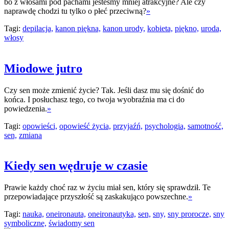
bo z włosami pod pachami jesteśmy mniej atrakcyjne? Ale czy
naprawdę chodzi tu tylko o płeć przeciwną?
»
Tagi:
depilacja,
kanon piękna,
kanon urody,
kobieta,
piękno,
uroda,
włosy
Miodowe jutro
Czy sen może zmienić życie? Tak. Jeśli dasz mu się dośnić do
końca. I posłuchasz tego, co twoja wyobraźnia ma ci do
powiedzenia.
»
Tagi:
opowieści,
opowieść życia,
przyjaźń,
psychologia,
samotność,
sen,
zmiana
Kiedy sen wędruje w czasie
Prawie każdy choć raz w życiu miał sen, który się sprawdził. Te
przepowiadające przyszłość są zaskakująco powszechne.
»
Tagi:
nauka,
oneironauta,
oneironautyka,
sen,
sny,
sny prorocze,
sny
symboliczne,
świadomy sen