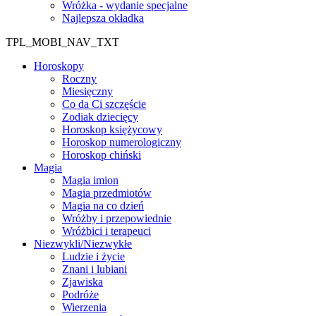
Wróżka - wydanie specjalne
Najlepsza okładka
TPL_MOBI_NAV_TXT
Horoskopy
Roczny
Miesięczny
Co da Ci szczęście
Zodiak dziecięcy
Horoskop księżycowy
Horoskop numerologiczny
Horoskop chiński
Magia
Magia imion
Magia przedmiotów
Magia na co dzień
Wróżby i przepowiednie
Wróżbici i terapeuci
Niezwykli/Niezwykłe
Ludzie i życie
Znani i lubiani
Zjawiska
Podróże
Wierzenia