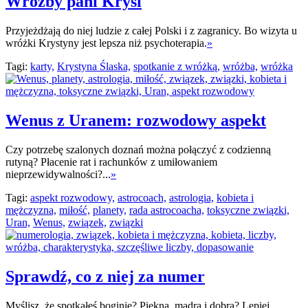
Wróżby pani Krysi
Przyjeżdżają do niej ludzie z całej Polski i z zagranicy. Bo wizyta u
wróżki Krystyny jest lepsza niż psychoterapia.
»
Tagi:
karty,
Krystyna Ślaska,
spotkanie z wróżką,
wróżba,
wróżka
Wenus z Uranem: rozwodowy aspekt
Czy potrzebę szalonych doznań można połączyć z codzienną
rutyną? Płacenie rat i rachunków z umiłowaniem
nieprzewidywalności?...
»
Tagi:
aspekt rozwodowy,
astrocoach,
astrologia,
kobieta i
mężczyzna,
miłość,
planety,
rada astrocoacha,
toksyczne związki,
Uran,
Wenus,
związek,
związki
Sprawdź, co z niej za numer
Myślisz, że spotkałeś boginię? Piękną, mądrą i dobrą? Lepiej