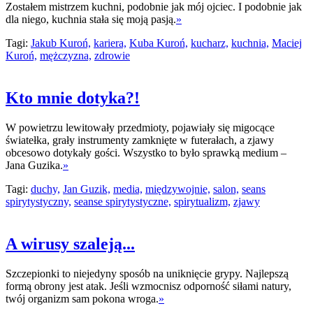
Zostałem mistrzem kuchni, podobnie jak mój ojciec. I podobnie jak
dla niego, kuchnia stała się moją pasją.
»
Tagi:
Jakub Kuroń,
kariera,
Kuba Kuroń,
kucharz,
kuchnia,
Maciej
Kuroń,
mężczyzna,
zdrowie
Kto mnie dotyka?!
W powietrzu lewitowały przedmioty, pojawiały się migocące
światełka, grały instrumenty zamknięte w futerałach, a zjawy
obcesowo dotykały gości. Wszystko to było sprawką medium –
Jana Guzika.
»
Tagi:
duchy,
Jan Guzik,
media,
międzywojnie,
salon,
seans
spirytystyczny,
seanse spirytystyczne,
spirytualizm,
zjawy
A wirusy szaleją...
Szczepionki to niejedyny sposób na uniknięcie grypy. Najlepszą
formą obrony jest atak. Jeśli wzmocnisz odporność siłami natury,
twój organizm sam pokona wroga.
»