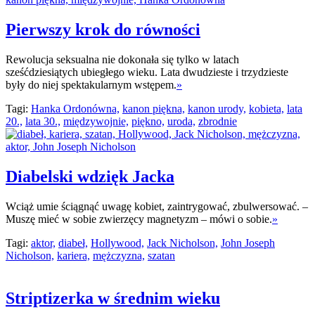
Pierwszy krok do równości
Rewolucja seksualna nie dokonała się tylko w latach
sześćdziesiątych ubiegłego wieku. Lata dwudzieste i trzydzieste
były do niej spektakularnym wstępem.
»
Tagi:
Hanka Ordonówna,
kanon piękna,
kanon urody,
kobieta,
lata
20.,
lata 30.,
międzywojnie,
piękno,
uroda,
zbrodnie
Diabelski wdzięk Jacka
Wciąż umie ściągnąć uwagę kobiet, zaintrygować, zbulwersować. –
Muszę mieć w sobie zwierzęcy magnetyzm – mówi o sobie.
»
Tagi:
aktor,
diabeł,
Hollywood,
Jack Nicholson,
John Joseph
Nicholson,
kariera,
mężczyzna,
szatan
Striptizerka w średnim wieku