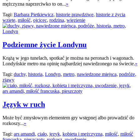
mężczyzna naprzeciwko to on...
»
Tagi:
Barbara Pietkiewicz,
historie prawdziwe,
historie z życia
wzięte,
miłość,
ojcicec,
rodzina,
więzienie
Podziemne życie Londynu
Krążą w jego tunelach, spotkać je można na peronach i wagonach.
Londyńskie metro ma opinię najbardziej nawiedzonego na świecie.
»
Tagi:
duchy,
historia,
Londyn,
metro,
nawiedzone miejsca,
podróże,
zjawy
Język w ruch
Może być zmysłowym elementem gry wstępnej albo prowadzić do
rozkoszy...
»
Tagi:
ars amandi,
ciało,
język,
kobieta i mężczyzna,
miłość,
miłość
francuska,
pieszczoty,
rozkosz,
uwodzenie