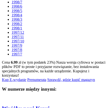
1998/7
1998/6
1998/5
1998/4
1998/3
1998/2
1998/1
1997/12
1997/11
1997/10
1997/9
1997/8
1997/7
Cena
6.99
zł (w tym podatek 23%)
Nasza wersja cyfrowa w postaci
plików PDF to proste i przyjazne rozwiązanie, bez instalowania
specjalnych programów, na każde urządzenie.
Kupujesz i
korzystasz!
Kup E-wydanie
Prenumerata
Sprawdź, gdzie kupić magazyn
W numerze między innymi: