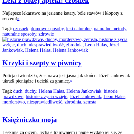
Leki z bożej apteki: czosnek
Najlepsze lekarstwo na jesienne katary, bóle stawów i kłopoty z
sercem!
»
Tagi:
czosnek,
domowe sposoby,
leki naturalne,
naturalne metody,
naturalne sposoby,
zdrowie
Krzyki i szepty w piwnicy
Policja stwierdziła, że sprawa jest jasna jak słońce. Józef Jankowiak
ukradł pieniądze i uciekł za granicę.
»
Tagi:
duch,
duchy,
Helena Hałas,
Helena Jankowiak,
historie
prawdziwe,
historie z życia wzięte,
Józef Jankowiak,
Leon Hałas,
morderstwo,
niesprawiedliwość,
zbrodnia,
zemsta
Księżniczko moja
Tęskniła za ojcem. Jechała tramwajem i nagle wydało jej się, że