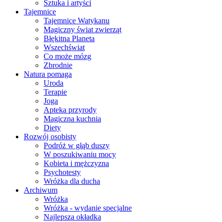
Sztuka i artyści
Tajemnice
Tajemnice Watykanu
Magiczny świat zwierząt
Błękitna Planeta
Wszechświat
Co może mózg
Zbrodnie
Natura pomaga
Uroda
Terapie
Joga
Apteka przyrody
Magiczna kuchnia
Diety
Rozwój osobisty
Podróż w głąb duszy
W poszukiwaniu mocy
Kobieta i mężczyzna
Psychotesty
Wróżka dla ducha
Archiwum
Wróżka
Wróżka - wydanie specjalne
Najlepsza okładka