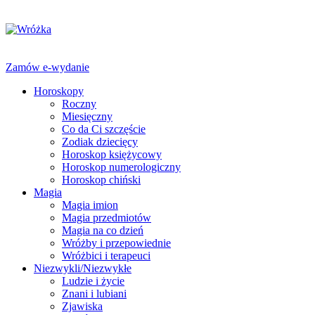
Zamów e-wydanie
Horoskopy
Roczny
Miesięczny
Co da Ci szczęście
Zodiak dziecięcy
Horoskop księżycowy
Horoskop numerologiczny
Horoskop chiński
Magia
Magia imion
Magia przedmiotów
Magia na co dzień
Wróżby i przepowiednie
Wróżbici i terapeuci
Niezwykli/Niezwykłe
Ludzie i życie
Znani i lubiani
Zjawiska