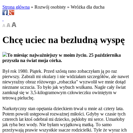
Strona główna
»
Rozwój osobisty
»
Wróżka dla ducha
Chcę uciec na bezludną wyspę
To miesiąc najważniejszy w moim życiu. 25 października
przyszła na świat moja córka.
Był rok 1980. Piątek. Przed szóstą rano zobaczyłam ją po raz
pierwszy. Zabrali mi okulary i nie widziałam szczegółów, ale nawet
niewyraźny obraz różowego „robaczka" wyzwolił we mnie dotąd
nieznane uczucia. To było jak wybuch wulkanu. Nagle cały świat
zamknął się w 3,5-kilogramowym człowieczku owiniętym w
tetrową pieluchę.
Narkotyczny stan opętania dzieckiem trwał u mnie aż cztery lata.
Potem powoli ustępował rozważnej miłości. Gdyby w czasie tych
czterech lat ktoś odebrał mi dziecko, pękłoby mi serce. Umarłoby
jak ryba bez wody. Nie byłam wyjątkową matką. To samo
przeżywają prawie wszystkie ssacze rodzicielki. Tyle że wyraz ich