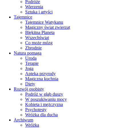
Podróże
Wierzenia
Sztuka i artyści
Tajemnice
Tajemnice Watykanu
Magiczny świat zwierząt
Błękitna Planeta
Wszechświat
Co może mózg
Zbrodnie
Natura pomaga
Uroda
Terapie
Joga
Apteka przyrody
Magiczna kuchnia
Diety
Rozwój osobisty
Podróż w głąb duszy
W poszukiwaniu mocy
Kobieta i mężczyzna
Psychotesty
Wróżka dla ducha
Archiwum
Wróżka