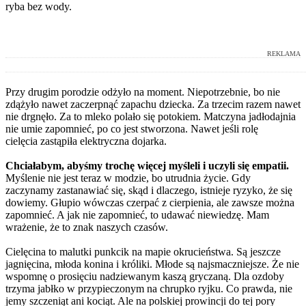
ryba bez wody.
REKLAMA
Przy drugim porodzie odżyło na moment. Niepotrzebnie, bo nie
zdążyło nawet zaczerpnąć zapachu dziecka. Za trzecim razem nawet
nie drgnęło. Za to mleko polało się potokiem. Matczyna jadłodajnia
nie umie zapomnieć, po co jest stworzona. Nawet jeśli rolę
cielęcia zastąpiła elektryczna dojarka.
Chciałabym, abyśmy trochę więcej myśleli i uczyli się empatii.
Myślenie nie jest teraz w modzie, bo utrudnia życie. Gdy
zaczynamy zastanawiać się, skąd i dlaczego, istnieje ryzyko, że się
dowiemy. Głupio wówczas czerpać z cierpienia, ale zawsze można
zapomnieć. A jak nie zapomnieć, to udawać niewiedzę. Mam
wrażenie, że to znak naszych czasów.
Cielęcina to malutki punkcik na mapie okrucieństwa. Są jeszcze
jagnięcina, młoda konina i króliki. Młode są najsmaczniejsze. Że nie
wspomnę o prosięciu nadziewanym kaszą gryczaną. Dla ozdoby
trzyma jabłko w przypieczonym na chrupko ryjku. Co prawda, nie
jemy szczeniąt ani kociąt. Ale na polskiej prowincji do tej pory