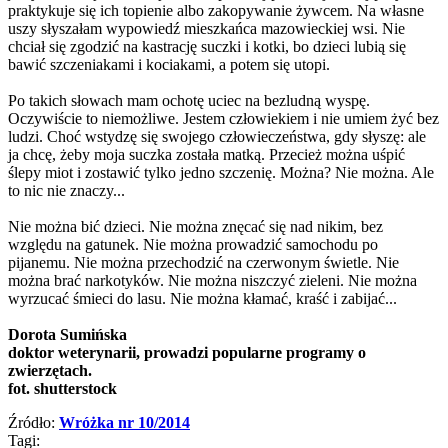
praktykuje się ich topienie albo zakopywanie żywcem. Na własne
uszy słyszałam wypowiedź mieszkańca mazowieckiej wsi. Nie
chciał się zgodzić na kastrację suczki i kotki, bo dzieci lubią się
bawić szczeniakami i kociakami, a potem się utopi.
Po takich słowach mam ochotę uciec na bezludną wyspę.
Oczywiście to niemożliwe. Jestem człowiekiem i nie umiem żyć bez
ludzi. Choć wstydzę się swojego człowieczeństwa, gdy słyszę: ale
ja chcę, żeby moja suczka została matką. Przecież można uśpić
ślepy miot i zostawić tylko jedno szczenię. Można? Nie można. Ale
to nic nie znaczy...
Nie można bić dzieci. Nie można znęcać się nad nikim, bez
względu na gatunek. Nie można prowadzić samochodu po
pijanemu. Nie można przechodzić na czerwonym świetle. Nie
można brać narkotyków. Nie można niszczyć zieleni. Nie można
wyrzucać śmieci do lasu. Nie można kłamać, kraść i zabijać...
Dorota Sumińska
doktor weterynarii, prowadzi popularne programy o
zwierzętach.
fot. shutterstock
Źródło:
Wróżka nr 10/2014
Tagi: