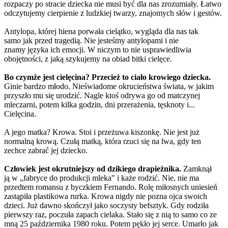
rozpaczy po stracie dziecka nie musi być dla nas zrozumiały. Łatwo
odczytujemy cierpienie z ludzkiej twarzy, znajomych słów i gestów.
Antylopa, której hiena porwała cielątko, wygląda dla nas tak
samo jak przed tragedią. Nie jesteśmy antylopami i nie
znamy języka ich emocji. W niczym to nie usprawiedliwia
obojętności, z jaką szykujemy na obiad bitki cielęce.
Bo czymże jest cielęcina? Przecież to ciało krowiego dziecka.
Ginie bardzo młodo. Nieświadome okrucieństwa świata, w jakim
przyszło mu się urodzić. Nagle ktoś odrywa go od matczynej
mleczarni, potem kilka godzin, dni przerażenia, tęsknoty i...
Cielęcina.
A jego matka? Krowa. Stoi i przeżuwa kiszonkę. Nie jest już
normalną krową. Czułą matką, która rzuci się na lwa, gdy ten
zechce zabrać jej dziecko.
Człowiek jest okrutniejszy od dzikiego drapieżnika.
Zamknął
ją w „fabryce do produkcji mleka" i każe rodzić. Nie, nie ma
przedtem romansu z byczkiem Fernando. Rolę miłosnych uniesień
zastąpiła plastikowa rurka. Krowa nigdy nie pozna ojca swoich
dzieci. Już dawno skończył jako soczysty befsztyk. Gdy rodziła
pierwszy raz, poczuła zapach cielaka. Stało się z nią to samo co ze
mną 25 października 1980 roku. Potem pękło jej serce. Umarło jak