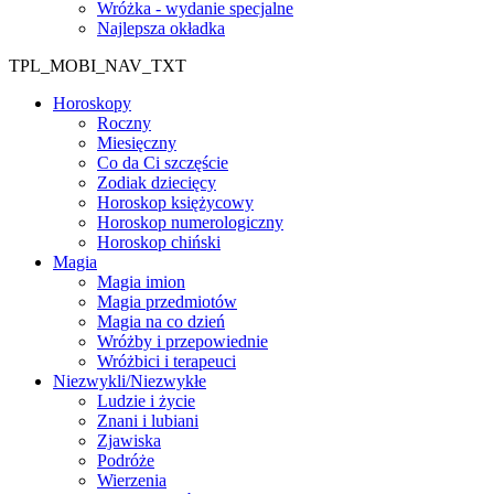
Wróżka - wydanie specjalne
Najlepsza okładka
TPL_MOBI_NAV_TXT
Horoskopy
Roczny
Miesięczny
Co da Ci szczęście
Zodiak dziecięcy
Horoskop księżycowy
Horoskop numerologiczny
Horoskop chiński
Magia
Magia imion
Magia przedmiotów
Magia na co dzień
Wróżby i przepowiednie
Wróżbici i terapeuci
Niezwykli/Niezwykłe
Ludzie i życie
Znani i lubiani
Zjawiska
Podróże
Wierzenia