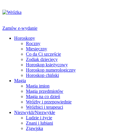
Zamów e-wydanie
Horoskopy
Roczny
Miesięczny
Co da Ci szczęście
Zodiak dziecięcy
Horoskop księżycowy
Horoskop numerologiczny
Horoskop chiński
Magia
Magia imion
Magia przedmiotów
Magia na co dzień
Wróżby i przepowiednie
Wróżbici i terapeuci
Niezwykli/Niezwykłe
Ludzie i życie
Znani i lubiani
Zjawiska