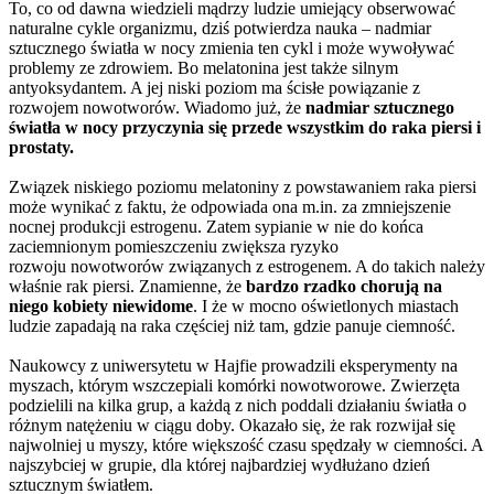
To, co od dawna wiedzieli mądrzy ludzie umiejący obserwować
naturalne cykle organizmu, dziś potwierdza nauka – nadmiar
sztucznego światła w nocy zmienia ten cykl i może wywoływać
problemy ze zdrowiem. Bo melatonina jest także silnym
antyoksydantem. A jej niski poziom ma ścisłe powiązanie z
rozwojem nowotworów. Wiadomo już, że
nadmiar sztucznego
światła w nocy przyczynia się przede wszystkim do raka piersi i
prostaty.
Związek niskiego poziomu melatoniny z powstawaniem raka piersi
może wynikać z faktu, że odpowiada ona m.in. za zmniejszenie
nocnej produkcji estrogenu. Zatem sypianie w nie do końca
zaciemnionym pomieszczeniu zwiększa ryzyko
rozwoju nowotworów związanych z estrogenem. A do takich należy
właśnie rak piersi. Znamienne, że
bardzo rzadko chorują na
niego kobiety niewidome
. I że w mocno oświetlonych miastach
ludzie zapadają na raka częściej niż tam, gdzie panuje ciemność.
Naukowcy z uniwersytetu w Hajfie prowadzili eksperymenty na
myszach, którym wszczepiali komórki nowotworowe. Zwierzęta
podzielili na kilka grup, a każdą z nich poddali działaniu światła o
różnym natężeniu w ciągu doby. Okazało się, że rak rozwijał się
najwolniej u myszy, które większość czasu spędzały w ciemności. A
najszybciej w grupie, dla której najbardziej wydłużano dzień
sztucznym światłem.