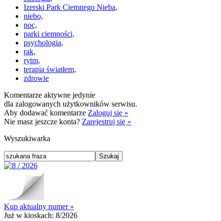
Izerski Park Ciemnego Nieba,
niebo,
noc,
parki ciemności,
psychologia,
rak,
rytm,
terapia światłem,
zdrowie
Komentarze aktywne jedynie
dla zalogowanych użytkowników serwisu.
Aby dodawać komentarze
Zaloguj się »
Nie masz jeszcze konta?
Zarejestruj się »
Wyszukiwarka
Kup aktualny numer »
Już w kioskach:
8/2026