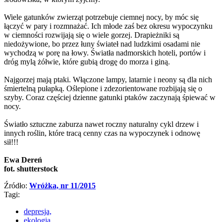
Wiele gatunków zwierząt potrzebuje ciemnej nocy, by móc się
łączyć w pary i rozmnażać. Ich młode zaś bez okresu wypoczynku
w ciemności rozwijają się o wiele gorzej. Drapieżniki są
niedożywione, bo przez łuny świateł nad ludzkimi osadami nie
wychodzą w porę na łowy. Światła nadmorskich hoteli, portów i
dróg mylą żółwie, które gubią drogę do morza i giną.
Najgorzej mają ptaki. Włączone lampy, latarnie i neony są dla nich
śmiertelną pułapką. Oślepione i zdezorientowane rozbijają się o
szyby. Coraz częściej dzienne gatunki ptaków zaczynają śpiewać w
nocy.
Światło sztuczne zaburza nawet roczny naturalny cykl drzew i
innych roślin, które tracą cenny czas na wypoczynek i odnowę
sił!!!
Ewa Dereń
fot. shutterstock
Źródło:
Wróżka, nr 11/2015
Tagi:
depresja,
ekologia,