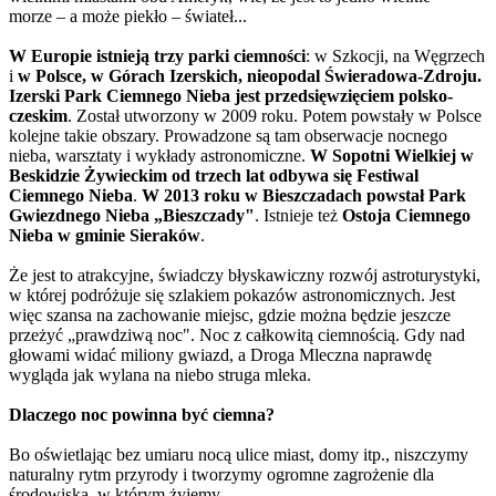
morze – a może piekło – świateł...
W Europie istnieją trzy parki ciemności
: w Szkocji, na Węgrzech
i
w Polsce, w Górach Izerskich, nieopodal Świeradowa-Zdroju.
Izerski Park Ciemnego Nieba jest przedsięwzięciem polsko-
czeskim
. Został utworzony w 2009 roku. Potem powstały w Polsce
kolejne takie obszary. Prowadzone są tam obserwacje nocnego
nieba, warsztaty i wykłady astronomiczne.
W Sopotni Wielkiej w
Beskidzie Żywieckim od trzech lat odbywa się Festiwal
Ciemnego Nieba
.
W 2013 roku w Bieszczadach powstał Park
Gwiezdnego Nieba „Bieszczady"
. Istnieje też
Ostoja Ciemnego
Nieba w gminie Sieraków
.
Że jest to atrakcyjne, świadczy błyskawiczny rozwój astroturystyki,
w której podróżuje się szlakiem pokazów astronomicznych. Jest
więc szansa na zachowanie miejsc, gdzie można będzie jeszcze
przeżyć „prawdziwą noc". Noc z całkowitą ciemnością. Gdy nad
głowami widać miliony gwiazd, a Droga Mleczna naprawdę
wygląda jak wylana na niebo struga mleka.
Dlaczego noc powinna być ciemna?
Bo oświetlając bez umiaru nocą ulice miast, domy itp., niszczymy
naturalny rytm przyrody i tworzymy ogromne zagrożenie dla
środowiska, w którym żyjemy.