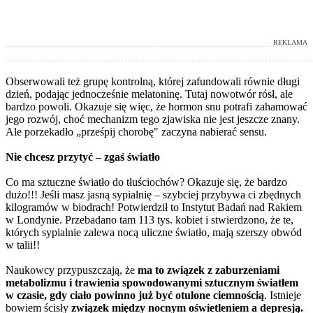
REKLAMA
Obserwowali też grupę kontrolną, której zafundowali równie długi
dzień, podając jednocześnie melatoninę. Tutaj nowotwór rósł, ale
bardzo powoli. Okazuje się więc, że hormon snu potrafi zahamować
jego rozwój, choć mechanizm tego zjawiska nie jest jeszcze znany.
Ale porzekadło „prześpij chorobę" zaczyna nabierać sensu.
Nie chcesz przytyć – zgaś światło
Co ma sztuczne światło do tłuściochów? Okazuje się, że bardzo
dużo!!! Jeśli masz jasną sypialnię – szybciej przybywa ci zbędnych
kilogramów w biodrach! Potwierdził to Instytut Badań nad Rakiem
w Londynie. Przebadano tam 113 tys. kobiet i stwierdzono, że te,
których sypialnie zalewa nocą uliczne światło, mają szerszy obwód
w talii!!
Naukowcy przypuszczają, że
ma to związek z zaburzeniami
metabolizmu i trawienia spowodowanymi sztucznym światłem
w czasie, gdy ciało powinno już być otulone ciemnością
. Istnieje
bowiem ścisły
związek między nocnym oświetleniem a depresją.