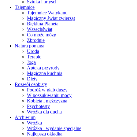
Sztuka i artyści
Tajemnice
Tajemnice Watykanu
Magiczny świat zwierząt
Błękitna Planeta
Wszechświat
Co może mózg
Zbrodnie
Natura pomaga
Uroda
Terapie
Joga
Apteka przyrody
Magiczna kuchnia
Diety
Rozwój osobisty
Podróż w głąb duszy
W poszukiwaniu mocy
Kobieta i mężczyzna
Psychotesty
Wróżka dla ducha
Archiwum
Wróżka
Wróżka - wydanie specjalne
Najlepsza okładka