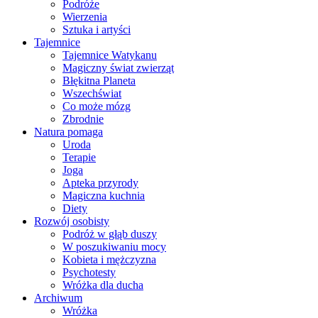
Podróże
Wierzenia
Sztuka i artyści
Tajemnice
Tajemnice Watykanu
Magiczny świat zwierząt
Błękitna Planeta
Wszechświat
Co może mózg
Zbrodnie
Natura pomaga
Uroda
Terapie
Joga
Apteka przyrody
Magiczna kuchnia
Diety
Rozwój osobisty
Podróż w głąb duszy
W poszukiwaniu mocy
Kobieta i mężczyzna
Psychotesty
Wróżka dla ducha
Archiwum
Wróżka