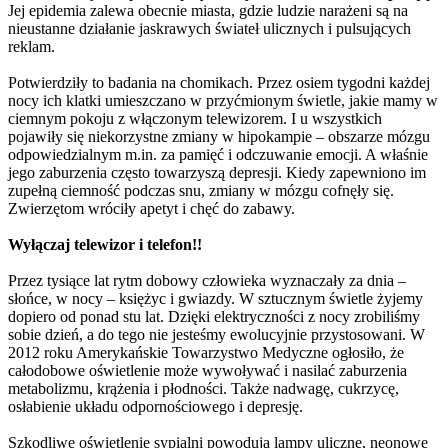
Jej epidemia zalewa obecnie miasta, gdzie ludzie narażeni są na
nieustanne działanie jaskrawych świateł ulicznych i pulsujących
reklam.
Potwierdziły to badania na chomikach. Przez osiem tygodni każdej
nocy ich klatki umieszczano w przyćmionym świetle, jakie mamy w
ciemnym pokoju z włączonym telewizorem. I u wszystkich
pojawiły się niekorzystne zmiany w hipokampie – obszarze mózgu
odpowiedzialnym m.in. za pamięć i odczuwanie emocji. A właśnie
jego zaburzenia często towarzyszą depresji. Kiedy zapewniono im
zupełną ciemność podczas snu, zmiany w mózgu cofnęły się.
Zwierzętom wróciły apetyt i chęć do zabawy.
Wyłączaj telewizor i telefon!!
Przez tysiące lat rytm dobowy człowieka wyznaczały za dnia –
słońce, w nocy – księżyc i gwiazdy. W sztucznym świetle żyjemy
dopiero od ponad stu lat. Dzięki elektryczności z nocy zrobiliśmy
sobie dzień, a do tego nie jesteśmy ewolucyjnie przystosowani. W
2012 roku Amerykańskie Towarzystwo Medyczne ogłosiło, że
całodobowe oświetlenie może wywoływać i nasilać zaburzenia
metabolizmu, krążenia i płodności. Także nadwagę, cukrzycę,
osłabienie układu odpornościowego i depresję.
Szkodliwe oświetlenie sypialni powodują lampy uliczne, neonowe