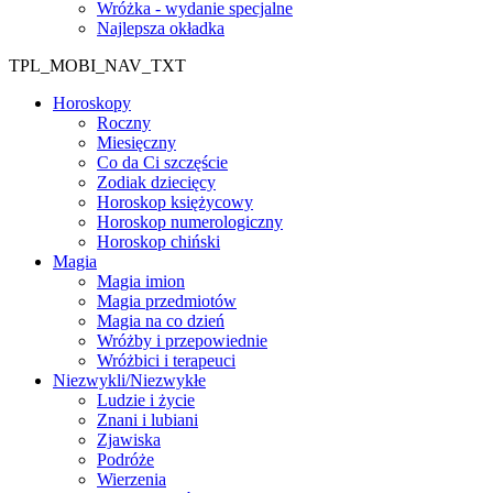
Wróżka - wydanie specjalne
Najlepsza okładka
TPL_MOBI_NAV_TXT
Horoskopy
Roczny
Miesięczny
Co da Ci szczęście
Zodiak dziecięcy
Horoskop księżycowy
Horoskop numerologiczny
Horoskop chiński
Magia
Magia imion
Magia przedmiotów
Magia na co dzień
Wróżby i przepowiednie
Wróżbici i terapeuci
Niezwykli/Niezwykłe
Ludzie i życie
Znani i lubiani
Zjawiska
Podróże
Wierzenia