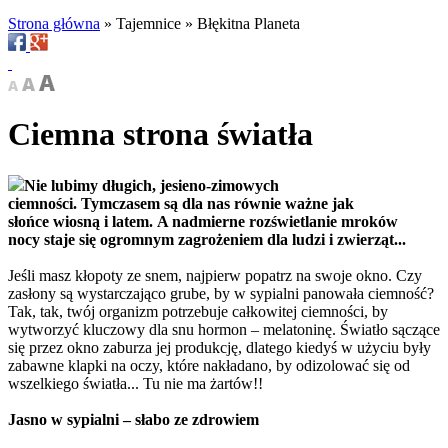
Strona główna
»
Tajemnice
»
Błękitna Planeta
Ciemna strona światła
Nie lubimy długich, jesieno-zimowych
ciemności. Tymczasem są dla nas równie ważne jak
słońce wiosną i latem. A nadmierne rozświetlanie mroków
nocy staje się ogromnym zagrożeniem dla ludzi i zwierząt...
Jeśli masz kłopoty ze snem, najpierw popatrz na swoje okno. Czy
zasłony są wystarczająco grube, by w sypialni panowała ciemność?
Tak, tak, twój organizm potrzebuje całkowitej ciemności, by
wytworzyć kluczowy dla snu hormon – melatoninę. Światło sączące
się przez okno zaburza jej produkcję, dlatego kiedyś w użyciu były
zabawne klapki na oczy, które nakładano, by odizolować się od
wszelkiego światła... Tu nie ma żartów!!
Jasno w sypialni – słabo ze zdrowiem