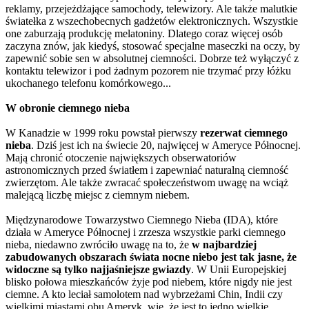
reklamy, przejeżdżające samochody, telewizory. Ale także malutkie
światełka z wszechobecnych gadżetów elektronicznych. Wszystkie
one zaburzają produkcję melatoniny. Dlatego coraz więcej osób
zaczyna znów, jak kiedyś, stosować specjalne maseczki na oczy, by
zapewnić sobie sen w absolutnej ciemności. Dobrze też wyłączyć z
kontaktu telewizor i pod żadnym pozorem nie trzymać przy łóżku
ukochanego telefonu komórkowego...
W obronie ciemnego nieba
W Kanadzie w 1999 roku powstał pierwszy
rezerwat ciemnego
nieba
. Dziś jest ich na świecie 20, najwięcej w Ameryce Północnej.
Mają chronić otoczenie największych obserwatoriów
astronomicznych przed światłem i zapewniać naturalną ciemność
zwierzętom. Ale także zwracać społeczeństwom uwagę na wciąż
malejącą liczbę miejsc z ciemnym niebem.
Międzynarodowe Towarzystwo Ciemnego Nieba (IDA), które
działa w Ameryce Północnej i zrzesza wszystkie parki ciemnego
nieba, niedawno zwróciło uwagę na to, że
w najbardziej
zabudowanych obszarach świata nocne niebo jest tak jasne, że
widoczne są tylko najjaśniejsze gwiazdy
. W Unii Europejskiej
blisko połowa mieszkańców żyje pod niebem, które nigdy nie jest
ciemne. A kto leciał samolotem nad wybrzeżami Chin, Indii czy
wielkimi miastami obu Ameryk, wie, że jest to jedno wielkie