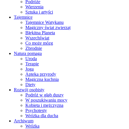
Podróże
Wierzenia
Sztuka i artyści
Tajemnice
Tajemnice Watykanu
Magiczny świat zwierząt
Błękitna Planeta
Wszechświat
Co może mózg
Zbrodnie
Natura pomaga
Uroda
Terapie
Joga
Apteka przyrody
Magiczna kuchnia
Diety
Rozwój osobisty
Podróż w głąb duszy
W poszukiwaniu mocy
Kobieta i mężczyzna
Psychotesty
Wróżka dla ducha
Archiwum
Wróżka