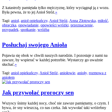
Z katastrofy pamiętała tylko mężczyznę, który wyciągnął ją z wozu.
Była pewna, że to jej Anioł Stróż.
»
Tagi:
anioł,
anioł opiekuńczy,
Anioł Stróż,
Anna Złotowska,
miłość,
obrączka,
opowiadanie,
opowieści wróżki,
przeznaczenie,
przypadek,
spotkanie,
wróżba
Posłuchaj swojego Anioła
Pojawia się obok w chwili naszych narodzin. I pozostaje z nami na
zawsze, by wspierać w każdej potrzebie. Wystarczy go uważnie
słuchać.
»
Tagi:
anioł opiekuńczy,
Anioł Stróż,
aniołowie,
anioły,
rozmowa z
aniołem
Jak przywołać proroczy sen
Wszyscy śnimy każdej nocy, choć nie zawsze pamiętamy, o czym. I
bywa, że sny wieszczą, co nas czeka. Jak wywołać taki wróżebny