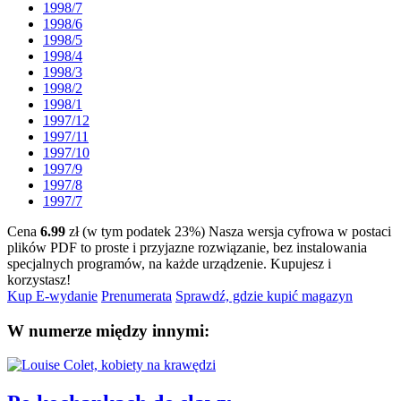
1998/7
1998/6
1998/5
1998/4
1998/3
1998/2
1998/1
1997/12
1997/11
1997/10
1997/9
1997/8
1997/7
Cena
6.99
zł (w tym podatek 23%)
Nasza wersja cyfrowa w postaci
plików PDF to proste i przyjazne rozwiązanie, bez instalowania
specjalnych programów, na każde urządzenie.
Kupujesz i
korzystasz!
Kup E-wydanie
Prenumerata
Sprawdź, gdzie kupić magazyn
W numerze między innymi: