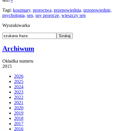
sen?
»
Tagi:
koszmary,
proroctwa,
przepowiednia,
przepowiednie,
psychologia,
sen,
sny prorocze,
wieszczy sen
Wyszukiwarka
Archiwum
Okładka numeru
2015
2026
2025
2024
2023
2022
2021
2020
2019
2018
2017
2016