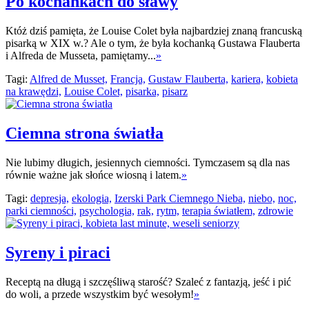
Po kochankach do sławy
Któż dziś pamięta, że Louise Colet była najbardziej znaną francuską
pisarką w XIX w.? Ale o tym, ­­że była kochanką Gustawa Flauberta
i Alfreda de Musseta, pamiętamy...
»
Tagi:
Alfred de Musset,
Francja,
Gustaw Flauberta,
kariera,
kobieta
na krawędzi,
Louise Colet,
pisarka,
pisarz
Ciemna strona światła
Nie lubimy długich, jesiennych ciemności. Tymczasem są dla nas
równie ważne jak słońce wiosną i latem.
»
Tagi:
depresja,
ekologia,
Izerski Park Ciemnego Nieba,
niebo,
noc,
parki ciemności,
psychologia,
rak,
rytm,
terapia światłem,
zdrowie
Syreny i piraci
Receptą na długą i szczęśliwą starość? Szaleć z fantazją, jeść i pić
do woli, a przede wszystkim być wesołym!
»