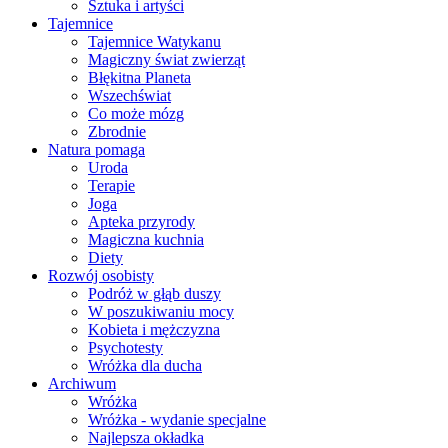
Sztuka i artyści
Tajemnice
Tajemnice Watykanu
Magiczny świat zwierząt
Błękitna Planeta
Wszechświat
Co może mózg
Zbrodnie
Natura pomaga
Uroda
Terapie
Joga
Apteka przyrody
Magiczna kuchnia
Diety
Rozwój osobisty
Podróż w głąb duszy
W poszukiwaniu mocy
Kobieta i mężczyzna
Psychotesty
Wróżka dla ducha
Archiwum
Wróżka
Wróżka - wydanie specjalne
Najlepsza okładka