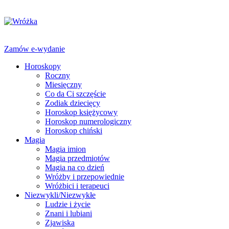
Zamów e-wydanie
Horoskopy
Roczny
Miesięczny
Co da Ci szczęście
Zodiak dziecięcy
Horoskop księżycowy
Horoskop numerologiczny
Horoskop chiński
Magia
Magia imion
Magia przedmiotów
Magia na co dzień
Wróżby i przepowiednie
Wróżbici i terapeuci
Niezwykli/Niezwykłe
Ludzie i życie
Znani i lubiani
Zjawiska