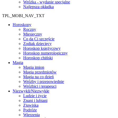
Wróżka - wydanie specjalne
Najlepsza okładka
TPL_MOBI_NAV_TXT
Horoskopy
Roczny
Miesięczny
Co da Ci szczęście
Zodiak dziecięcy
Horoskop księżycowy
Horoskop numerologiczny
Horoskop chiński
Magia
Magia imion
Magia przedmiotów
Magia na co dzień
Wróżby i przepowiednie
Wróżbici i terapeuci
Niezwykli/Niezwykłe
Ludzie i życie
Znani i lubiani
Zjawiska
Podróże
Wierzenia