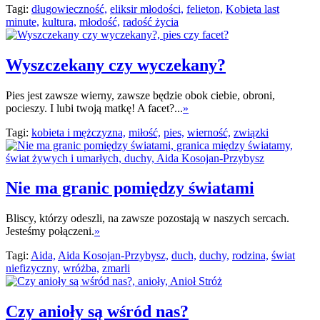
Tagi:
długowieczność,
eliksir młodości,
felieton,
Kobieta last
minute,
kultura,
młodość,
radość życia
Wyszczekany czy wyczekany?
Pies jest zawsze wierny, zawsze będzie obok ciebie, obroni,
pocieszy. I lubi twoją matkę! A facet?...
»
Tagi:
kobieta i mężczyzna,
miłość,
pies,
wierność,
związki
Nie ma granic pomiędzy światami
Bliscy, którzy odeszli, na zawsze pozostają w naszych sercach.
Jesteśmy połączeni.
»
Tagi:
Aida,
Aida Kosojan-Przybysz,
duch,
duchy,
rodzina,
świat
niefizyczny,
wróżba,
zmarli
Czy anioły są wśród nas?