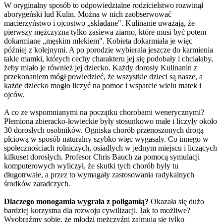
W oryginalny sposób to odpowiedzialne rodzicielstwo rozwinął
aborygeński lud Kulin. Można w nich zaobserwować
macierzyństwo i ojcostwo „składane". Kulinanie uważają, że
pierwszy mężczyzna tylko zasiewa ziarno, które musi być potem
dokarmiane „męskim mlekiem". Kobieta dokarmiała je więc
później z kolejnymi. A po porodzie wybierała jeszcze do karmienia
takie mamki, których cechy charakteru jej się podobały i chciałaby,
żeby miało je również jej dziecko. Każdy dorosły Kulinanin z
przekonaniem mógł powiedzieć, że wszystkie dzieci są nasze, a
każde dziecko mogło liczyć na pomoc i wsparcie wielu matek i
ojców.
A co ze wspomnianymi na początku chorobami wenerycznymi?
Plemiona zbieracko-łowieckie były stosunkowo małe i liczyły około
30 dorosłych osobników. Ogniska chorób przenoszonych drogą
płciową w sposób naturalny szybko więc wygasały. Co innego w
społecznościach rolniczych, osiadłych w jednym miejscu i liczących
kilkuset dorosłych. Profesor Chris Bauch za pomocą symulacji
komputerowych wyliczył, że skutki tych chorób były tu
długotrwałe, a przez to wymagały zastosowania radykalnych
środków zaradczych.
Dlaczego monogamia wygrała z poligamią?
Okazała się dużo
bardziej korzystna dla rozwoju cywilizacji. Jak to możliwe?
Wyobraźmy sobie, że młodzi mężczyźni zajmują się tylko