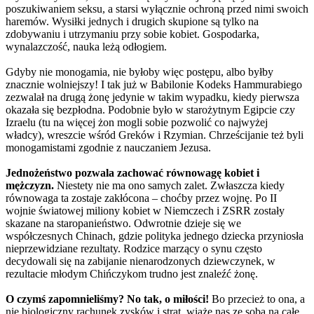
poszukiwaniem seksu, a starsi wyłącznie ochroną przed nimi swoich
haremów. Wysiłki jednych i drugich skupione są tylko na
zdobywaniu i utrzymaniu przy sobie kobiet. Gospodarka,
wynalazczość, nauka leżą odłogiem.
Gdyby nie monogamia, nie byłoby więc postępu, albo byłby
znacznie wolniejszy! I tak już w Babilonie Kodeks Hammurabiego
zezwalał na drugą żonę jedynie w takim wypadku, kiedy pierwsza
okazała się bezpłodna. Podobnie było w starożytnym Egipcie czy
Izraelu (tu na więcej żon mogli sobie pozwolić co najwyżej
władcy), wreszcie wśród Greków i Rzymian. Chrześcijanie też byli
monogamistami zgodnie z nauczaniem Jezusa.
Jednożeństwo pozwala zachować równowagę kobiet i
mężczyzn.
Niestety nie ma ono samych zalet. Zwłaszcza kiedy
równowaga ta zostaje zakłócona – choćby przez wojnę. Po II
wojnie światowej miliony kobiet w Niemczech i ZSRR zostały
skazane na staropanieństwo. Odwrotnie dzieje się we
współczesnych Chinach, gdzie polityka jednego dziecka przyniosła
nieprzewidziane rezultaty. Rodzice marzący o synu często
decydowali się na zabijanie nienarodzonych dziewczynek, w
rezultacie młodym Chińczykom trudno jest znaleźć żonę.
O czymś zapomnieliśmy? No tak, o miłości!
Bo przecież to ona, a
nie biologiczny rachunek zysków i strat, wiąże nas ze sobą na całe