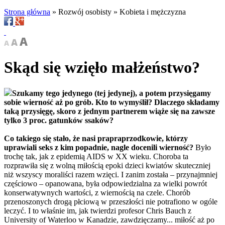
Strona główna
»
Rozwój osobisty
»
Kobieta i mężczyzna
Skąd się wzięło małżeństwo?
Szukamy tego jedynego (tej jedynej), a potem przysięgamy
sobie wierność aż po grób. Kto to wymyślił? Dlaczego składamy
taką przysięgę, skoro z jednym partnerem wiąże się na zawsze
tylko 3 proc. gatunków ssaków?
Co takiego się stało, że nasi prapraprzodkowie, którzy
uprawiali seks z kim popadnie, nagle docenili wierność?
Było
trochę tak, jak z epidemią AIDS w XX wieku. Choroba ta
rozprawiła się z wolną miłością epoki dzieci kwiatów skuteczniej
niż wszyscy moraliści razem wzięci. I zanim została – przynajmniej
częściowo – opanowana, była odpowiedzialna za wielki powrót
konserwatywnych wartości, z wiernością na czele. Chorób
przenoszonych drogą płciową w przeszłości nie potrafiono w ogóle
leczyć. I to właśnie im, jak twierdzi profesor Chris Bauch z
University of Waterloo w Kanadzie, zawdzięczamy... miłość aż po