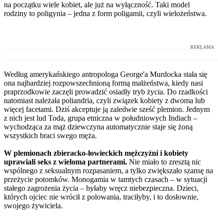
na początku wiele kobiet, ale już na wyłączność. Taki model
rodziny to poligynia – jedna z form poligamii, czyli wielożeństwa.
REKLAMA
Według amerykańskiego antropologa George'a Murdocka stała się
ona najbardziej rozpowszechnioną formą małżeństwa, kiedy nasi
praprzodkowie zaczęli prowadzić osiadły tryb życia. Do rzadkości
natomiast należała poliandria, czyli związek kobiety z dwoma lub
więcej facetami. Dziś akceptuje ją zaledwie sześć plemion. Jednym
z nich jest lud Toda, grupa etniczna w południowych Indiach –
wychodząca za mąż dziewczyna automatycznie staje się żoną
wszystkich braci swego męża.
W plemionach zbieracko-łowieckich mężczyźni i kobiety
uprawiali seks z wieloma partnerami.
Nie miało to zresztą nic
wspólnego z seksualnym rozpasaniem, a tylko zwiększało szansę na
przeżycie potomków. Monogamia w tamtych czasach – w sytuacji
stałego zagrożenia życia – byłaby wręcz niebezpieczna. Dzieci,
których ojciec nie wrócił z polowania, traciłyby, i to dosłownie,
swojego żywiciela.