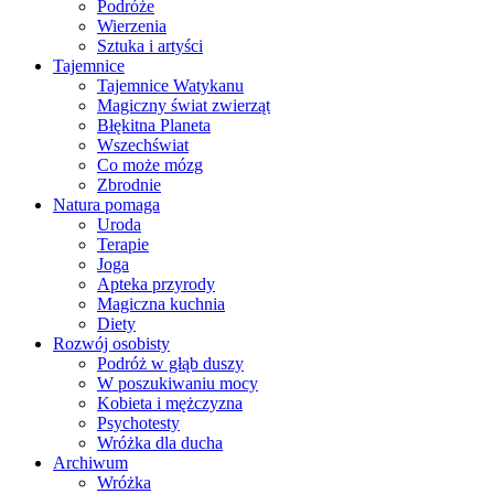
Podróże
Wierzenia
Sztuka i artyści
Tajemnice
Tajemnice Watykanu
Magiczny świat zwierząt
Błękitna Planeta
Wszechświat
Co może mózg
Zbrodnie
Natura pomaga
Uroda
Terapie
Joga
Apteka przyrody
Magiczna kuchnia
Diety
Rozwój osobisty
Podróż w głąb duszy
W poszukiwaniu mocy
Kobieta i mężczyzna
Psychotesty
Wróżka dla ducha
Archiwum
Wróżka