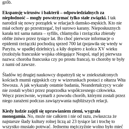
grób.
Ekspansję wirusów i bakterii – odpowiedzialnych za
niepłodność – mogły powstrzymać tylko stałe związki.
I tak
narodził się nowy porządek w relacjach damsko-męskich. Kto nie
miał ochoty go przestrzegać, był surowo karany. Nieposłusznych
karała też sama natura – syfilis, chlamydia i rzeżączka zbierały
obfite żniwo przez tysiące lat. Bo choć pierwsze informacje o
epidemii rzeżączki pochodzą sprzed 700 lat (pojawiła się wtedy w
Paryżu, w upadłej dzielnicy), a kiły dopiero z końca XV wieku
(rozłożyła francuskie wojska oblegające Neapol, stąd jej pierwsza
nazwa: choroba francuska czy po prostu franca), to choroby te były
z nami od zawsze.
Śladów tej drugiej naukowcy dopatrzyli się w zniekształconych
kościach mumii egipskich czy w wizerunkach postaci z ołtarza Wita
Stwosza. A jak wykazały ostatnie badania, Neandertalczycy wcale
nie zostali wybici przez praprzodka współczesnego człowieka.
Wręcz przeciwnie, wymarli z powodu chorób, którymi zostali przez
niego zarażeni podczas zawiązywania najbliższych relacji.
Kiedy ludzie zajęli się uprawianiem ziemi, wygrała
monogamia.
No, może nie całkiem i nie od razu, zwłaszcza że
najstarsze ślady kultury rolnej liczą aż 23 tysiące lat i trochę to
wszystko musiało potrwać. Jednemu mężczyźnie wolno było mieć