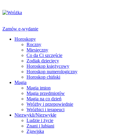
Zamów e-wydanie
Horoskopy
Roczny
Miesięczny
Co da Ci szczęście
Zodiak dziecięcy
Horoskop księżycowy
Horoskop numerologiczny
Horoskop chiński
Magia
Magia imion
Magia przedmiotów
Magia na co dzień
Wróżby i przepowiednie
Wróżbici i terapeuci
Niezwykli/Niezwykłe
Ludzie i życie
Znani i lubiani
Zjawiska