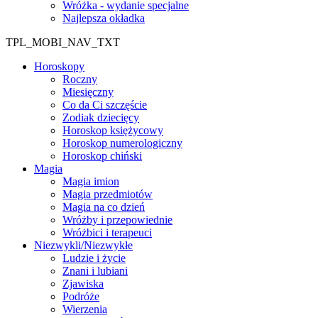
Wróżka - wydanie specjalne
Najlepsza okładka
TPL_MOBI_NAV_TXT
Horoskopy
Roczny
Miesięczny
Co da Ci szczęście
Zodiak dziecięcy
Horoskop księżycowy
Horoskop numerologiczny
Horoskop chiński
Magia
Magia imion
Magia przedmiotów
Magia na co dzień
Wróżby i przepowiednie
Wróżbici i terapeuci
Niezwykli/Niezwykłe
Ludzie i życie
Znani i lubiani
Zjawiska
Podróże
Wierzenia