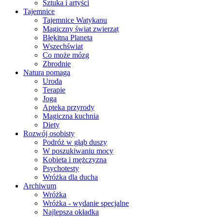
Sztuka i artyści
Tajemnice
Tajemnice Watykanu
Magiczny świat zwierząt
Błękitna Planeta
Wszechświat
Co może mózg
Zbrodnie
Natura pomaga
Uroda
Terapie
Joga
Apteka przyrody
Magiczna kuchnia
Diety
Rozwój osobisty
Podróż w głąb duszy
W poszukiwaniu mocy
Kobieta i mężczyzna
Psychotesty
Wróżka dla ducha
Archiwum
Wróżka
Wróżka - wydanie specjalne
Najlepsza okładka