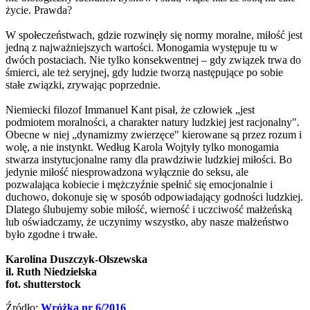
życie. Prawda?
W społeczeństwach, gdzie rozwinęły się normy moralne, miłość jest
jedną z najważniejszych wartości. Monogamia występuje tu w
dwóch postaciach. Nie tylko konsekwentnej – gdy związek trwa do
śmierci, ale też seryjnej, gdy ludzie tworzą następujące po sobie
stałe związki, zrywając poprzednie.
Niemiecki filozof Immanuel Kant pisał, że człowiek „jest
podmiotem moralności, a charakter natury ludzkiej jest racjonalny".
Obecne w niej „dynamizmy zwierzęce" kierowane są przez rozum i
wolę, a nie instynkt. Według Karola Wojtyły tylko monogamia
stwarza instytucjonalne ramy dla prawdziwie ludzkiej miłości. Bo
jedynie miłość niesprowadzona wyłącznie do seksu, ale
pozwalająca kobiecie i mężczyźnie spełnić się emocjonalnie i
duchowo, dokonuje się w sposób odpowiadający godności ludzkiej.
Dlatego ślubujemy sobie miłość, wierność i uczciwość małżeńską
lub oświadczamy, że uczynimy wszystko, aby nasze małżeństwo
było zgodne i trwałe.
Karolina Duszczyk-Olszewska
il. Ruth Niedzielska
fot. shutterstock
Źródło:
Wróżka nr 6/2016