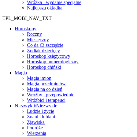
Wróżka - wydanie specjalne
Najlepsza okładka
TPL_MOBI_NAV_TXT
Horoskopy
Roczny
Miesięczny
Co da Ci szczęście
Zodiak dziecięcy
Horoskop księżycowy
Horoskop numerologiczny
Horoskop chiński
Magia
Magia imion
Magia przedmiotów
Magia na co dzień
Wróżby i przepowiednie
Wróżbici i terapeuci
Niezwykli/Niezwykłe
Ludzie i życie
Znani i lubiani
Zjawiska
Podróże
Wierzenia