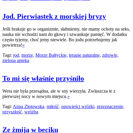
Jod. Pierwiastek z morskiej bryzy
Jeśli brakuje go w organizmie, słabniemy, nie mamy ochoty na seks,
nauka nie wchodzi nam do głowy i szwankuje pamięć. W dodatku
często tyjemy, choć jemy niewiele. Bo jodu potrzebujemy jak
powietrza!
»
Tagi:
jod,
morze,
Morze Bałtyckie,
terapie naturalne,
zdrowie,
zielona apteka
To mi się właśnie przyśniło
Wera nie była przesądna, ale w sny wierzyła. Zwłaszcza te z
pierwszej nocy w nowym miejscu.
»
Tagi:
Anna Złotowska,
miłość,
opowieści wróżki,
przeznaczenie,
przyszłość,
wróżba
Ze żmiją w beciku