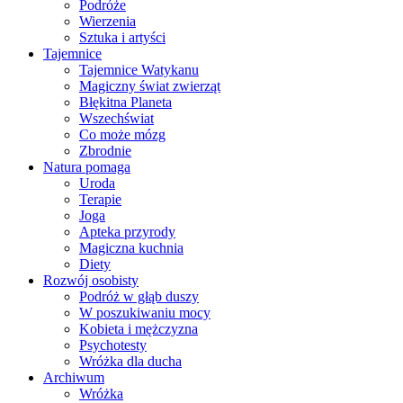
Podróże
Wierzenia
Sztuka i artyści
Tajemnice
Tajemnice Watykanu
Magiczny świat zwierząt
Błękitna Planeta
Wszechświat
Co może mózg
Zbrodnie
Natura pomaga
Uroda
Terapie
Joga
Apteka przyrody
Magiczna kuchnia
Diety
Rozwój osobisty
Podróż w głąb duszy
W poszukiwaniu mocy
Kobieta i mężczyzna
Psychotesty
Wróżka dla ducha
Archiwum
Wróżka