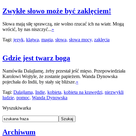
Zwykłe słowo może być zaklęciem!
Słowa mają siłę sprawczą, nie wolno rzucać ich na wiatr. Mogą
wrócić, by nas niszczyć...
»
Tagi:
język,
klątwa,
magia,
słowa,
słowa mocy,
zaklęcia
Gdzie jest twarz boga
Namówiła Dalajlamę, żeby przestał jeść mięso. Przepowiedziała
Karolowi Wojtyle, że zostanie papieżem. Wanda Dynowska
pojechała do Indii, by stały się bliższe.
»
Tagi:
Dalajlama,
Indie,
kobieta,
kobieta na krawędzi,
niezwykli
ludzie,
pomoc,
Wanda Dynowska
Wyszukiwarka
Archiwum