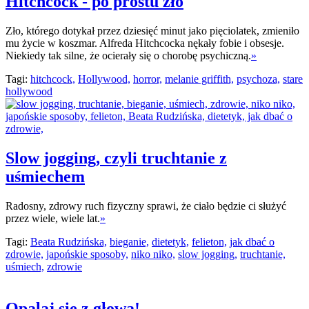
Hitchcock - po prostu zło
Zło, którego dotykał przez dziesięć minut jako pięciolatek, zmieniło
mu życie w koszmar. Alfreda Hitchcocka nękały fobie i obsesje.
Niekiedy tak silne, że ocierały się o chorobę psychiczną.
»
Tagi:
hitchcock,
Hollywood,
horror,
melanie griffith,
psychoza,
stare
hollywood
Slow jogging, czyli truchtanie z
uśmiechem
Radosny, zdrowy ruch fizyczny sprawi, że ciało będzie ci służyć
przez wiele, wiele lat.
»
Tagi:
Beata Rudzińska,
bieganie,
dietetyk,
felieton,
jak dbać o
zdrowie,
japońskie sposoby,
niko niko,
slow jogging,
truchtanie,
uśmiech,
zdrowie
Opalaj się z głową!