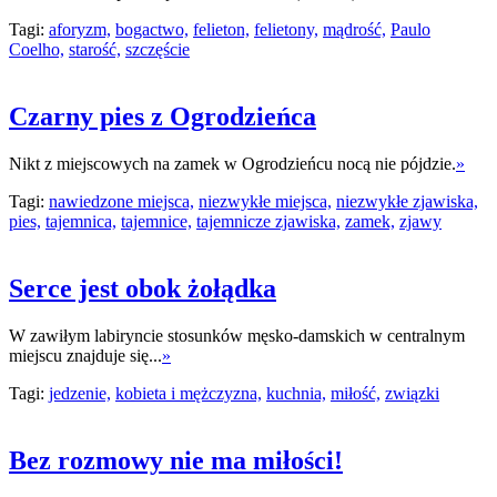
Tagi:
aforyzm,
bogactwo,
felieton,
felietony,
mądrość,
Paulo
Coelho,
starość,
szczęście
Czarny pies z Ogrodzieńca
Nikt z miejscowych na zamek w Ogrodzieńcu nocą nie pójdzie.
»
Tagi:
nawiedzone miejsca,
niezwykłe miejsca,
niezwykłe zjawiska,
pies,
tajemnica,
tajemnice,
tajemnicze zjawiska,
zamek,
zjawy
Serce jest obok żołądka
W zawiłym labiryncie stosunków męsko-damskich w centralnym
miejscu znajduje się...
»
Tagi:
jedzenie,
kobieta i mężczyzna,
kuchnia,
miłość,
związki
Bez rozmowy nie ma miłości!