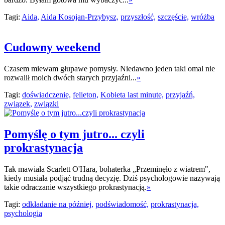
Tagi:
Aida,
Aida Kosojan-Przybysz,
przyszłość,
szczęście,
wróżba
Cudowny weekend
Czasem miewam głupawe pomysły. Niedawno jeden taki omal nie
rozwalił moich dwóch starych przyjaźni...
»
Tagi:
doświadczenie,
felieton,
Kobieta last minute,
przyjaźń,
związek,
związki
Pomyślę o tym jutro... czyli
prokrastynacja
Tak mawiała Scarlett O'Hara, bohaterka „Przeminęło z wiatrem",
kiedy musiała podjąć trudną decyzję. Dziś psychologowie nazywają
takie odraczanie wszystkiego prokrastynacją.
»
Tagi:
odkładanie na później,
podświadomość,
prokrastynacja,
psychologia