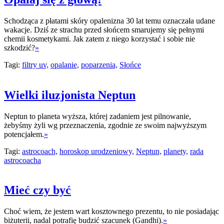
Schodząca z płatami skóry opalenizna 30 lat temu oznaczała udane
wakacje. Dziś ze strachu przed słońcem smarujemy się pełnymi
chemii kosmetykami. Jak zatem z niego korzystać i sobie nie
szkodzić?
»
Tagi:
filtry uv,
opalanie,
poparzenia,
Słońce
Wielki iluzjonista Neptun
Neptun to planeta wyższa, której zadaniem jest pilnowanie,
żebyśmy żyli wg przeznaczenia, zgodnie ze swoim najwyższym
potencjałem.
»
Tagi:
astrocoach,
horoskop urodzeniowy,
Neptun,
planety,
rada
astrocoacha
Mieć czy być
Choć wiem, że jestem wart kosztownego prezentu, to nie posiadając
biżuterii, nadal potrafię budzić szacunek (Gandhi).
»