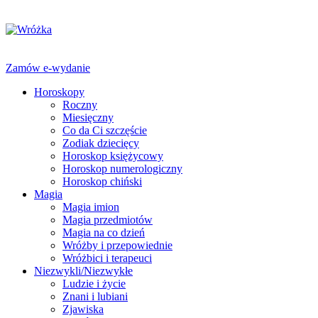
Zamów e-wydanie
Horoskopy
Roczny
Miesięczny
Co da Ci szczęście
Zodiak dziecięcy
Horoskop księżycowy
Horoskop numerologiczny
Horoskop chiński
Magia
Magia imion
Magia przedmiotów
Magia na co dzień
Wróżby i przepowiednie
Wróżbici i terapeuci
Niezwykli/Niezwykłe
Ludzie i życie
Znani i lubiani
Zjawiska