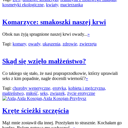
kosmetyki ekologiczne,
kwiaty,
macierzanka
Komarzyce: smakoszki naszej krwi
Obok nas żyją spragnione naszej krwi owady...
»
Tagi:
komary,
owady,
ukąszenia,
zdrowie,
zwierzęta
Skąd się wzięło małżeństwo?
Co takiego się stało, że nasi prapraprzodkowie, którzy uprawiali
seks z kim popadnie, nagle docenili wierność?
»
Tagi:
choroby weneryczne,
erotyka,
kobieta i mężczyzna,
małżeństwo,
miłość,
seks,
związek,
życie erotyczne
Kręte ścieżki szczęścia
Mąż mnie zostawił dla innej. Przeżyłam to strasznie. Kochałam go
bardzo. Byłam gotowa mu wybaczyć...
»