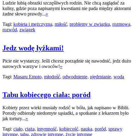
Ludzie lubią obrazki szczęśliwych rodzin. Nie chcą zaglądać za
kulisy, gdzie poza napisanymi kwestiami nie pada między aktorami
żadne słowo prawdy...
»
Tagi:
kobieta i mężczyzna,
miłość,
problemy w związku,
rozmowa,
rozwód,
związek
Jedz wodę łyżkami!
Picie nie wystarczy. Jeśli chcesz porządnie się nawodnić, jedz dużo
surowych warzyw i owoców!
»
Tagi:
Masaru Emoto,
młodość,
odwodnienie,
ujędrnianie,
woda
Tabu kobiecego ciała: poród
Kobiety przez wieki musiały rodzić w bólu, jak napisano w Biblii.
Porody odbierały niedomyte sąsiadki, a spotkanie z lekarzem było
jak tortury...
»
Tagi:
ciało,
ciąża,
intymność,
kobiecość,
nauka,
poród,
sprawy
intymne,
tabu,
zdrowie intymne,
życie intymne