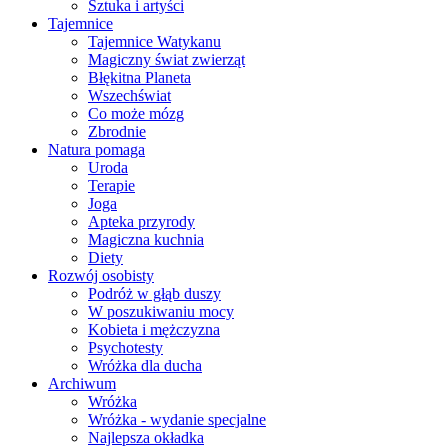
Sztuka i artyści
Tajemnice
Tajemnice Watykanu
Magiczny świat zwierząt
Błękitna Planeta
Wszechświat
Co może mózg
Zbrodnie
Natura pomaga
Uroda
Terapie
Joga
Apteka przyrody
Magiczna kuchnia
Diety
Rozwój osobisty
Podróż w głąb duszy
W poszukiwaniu mocy
Kobieta i mężczyzna
Psychotesty
Wróżka dla ducha
Archiwum
Wróżka
Wróżka - wydanie specjalne
Najlepsza okładka