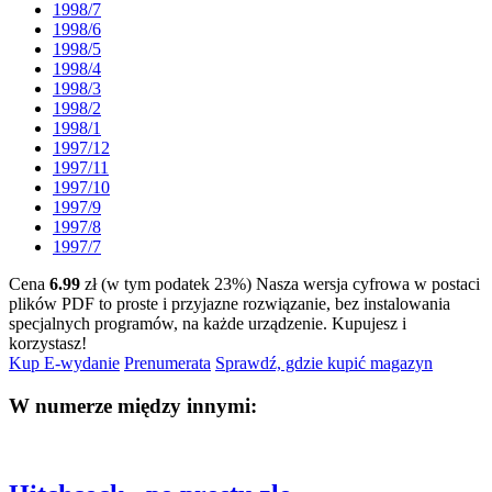
1998/7
1998/6
1998/5
1998/4
1998/3
1998/2
1998/1
1997/12
1997/11
1997/10
1997/9
1997/8
1997/7
Cena
6.99
zł (w tym podatek 23%)
Nasza wersja cyfrowa w postaci
plików PDF to proste i przyjazne rozwiązanie, bez instalowania
specjalnych programów, na każde urządzenie.
Kupujesz i
korzystasz!
Kup E-wydanie
Prenumerata
Sprawdź, gdzie kupić magazyn
W numerze między innymi: