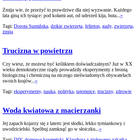
Żmija wie, że przeżyć to prawdziwe dla niej wyzwanie. Każdego
lata giną ich tysiące: pod kołami aut, od uderzeń kija, buta...
»
Tagi:
Dorota Sumińska,
dzikie zwierzęta,
felieton,
gady,
zwierzęta,
żmija
Trucizna w powietrzu
Czy wiesz, że możesz być królikiem doświadczalnym? Już w XX
wieku demokratyczne rządy prowadziły eksperymenty z bronią
biologiczną i chemiczną na niczego nieświadomych obywatelach
swoich krajów...
»
Tagi:
eksperymenty,
nauka,
polityka,
tajemnice,
trucizny,
zdrowie
Woda kwiatowa z macierzanki
Jej zapach kojarzy się z latem: jest słodki, lekko tymiankowy i
uwodzicielski. Spróbuj zamknąć go w słoiczku...
»
Tagi:
DIY,
domowe kosmetyki,
Klaudyna z ziołowego zakątka,