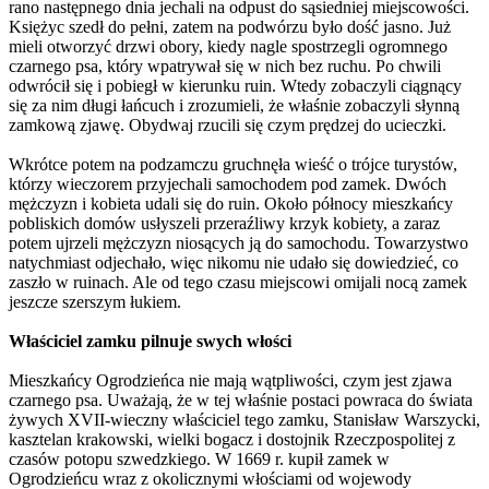
rano następnego dnia jechali na odpust do sąsiedniej miejscowości.
Księżyc szedł do pełni, zatem na podwórzu było dość jasno. Już
mieli otworzyć drzwi obory, kiedy nagle spostrzegli ogromnego
czarnego psa, który wpatrywał się w nich bez ruchu. Po chwili
odwrócił się i pobiegł w kierunku ruin. Wtedy zobaczyli ciągnący
się za nim długi łańcuch i zrozumieli, że właśnie zobaczyli słynną
zamkową zjawę. Obydwaj rzucili się czym prędzej do ucieczki.
Wkrótce potem na podzamczu gruchnęła wieść o trójce turystów,
którzy wieczorem przyjechali samochodem pod zamek. Dwóch
mężczyzn i kobieta udali się do ruin. Około północy mieszkańcy
pobliskich domów usłyszeli przeraźliwy krzyk kobiety, a zaraz
potem ujrzeli mężczyzn niosących ją do samochodu. Towarzystwo
natychmiast odjechało, więc nikomu nie udało się dowiedzieć, co
zaszło w ruinach. Ale od tego czasu miejscowi omijali nocą zamek
jeszcze szerszym łukiem.
Właściciel zamku pilnuje swych włości
Mieszkańcy Ogrodzieńca nie mają wątpliwości, czym jest zjawa
czarnego psa. Uważają, że w tej właśnie postaci powraca do świata
żywych XVII-wieczny właściciel tego zamku, Stanisław Warszycki,
kasztelan krakowski, wielki bogacz i dostojnik Rzeczpospolitej z
czasów potopu szwedzkiego. W 1669 r. kupił zamek w
Ogrodzieńcu wraz z okolicznymi włościami od wojewody