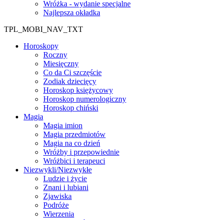
Wróżka - wydanie specjalne
Najlepsza okładka
TPL_MOBI_NAV_TXT
Horoskopy
Roczny
Miesięczny
Co da Ci szczęście
Zodiak dziecięcy
Horoskop księżycowy
Horoskop numerologiczny
Horoskop chiński
Magia
Magia imion
Magia przedmiotów
Magia na co dzień
Wróżby i przepowiednie
Wróżbici i terapeuci
Niezwykli/Niezwykłe
Ludzie i życie
Znani i lubiani
Zjawiska
Podróże
Wierzenia