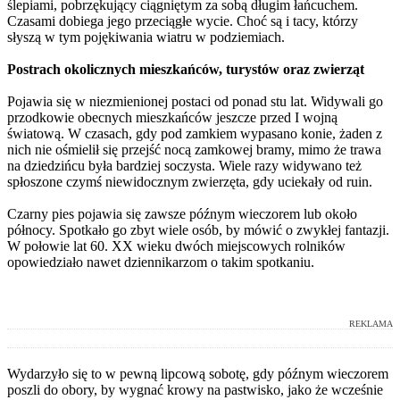
ślepiami, pobrzękujący ciągniętym za sobą długim łańcuchem.
Czasami dobiega jego przeciągłe wycie. Choć są i tacy, którzy
słyszą w tym pojękiwania wiatru w podziemiach.
Postrach okolicznych mieszkańców, turystów oraz zwierząt
Pojawia się w niezmienionej postaci od ponad stu lat. Widywali go
przodkowie obecnych mieszkańców jeszcze przed I wojną
światową. W czasach, gdy pod zamkiem wypasano konie, żaden z
nich nie ośmielił się przejść nocą zamkowej bramy, mimo że trawa
na dziedzińcu była bardziej soczysta. Wiele razy widywano też
spłoszone czymś niewidocznym zwierzęta, gdy uciekały od ruin.
Czarny pies pojawia się zawsze późnym wieczorem lub około
północy. Spotkało go zbyt wiele osób, by mówić o zwykłej fantazji.
W połowie lat 60. XX wieku dwóch miejscowych rolników
opowiedziało nawet dziennikarzom o takim spotkaniu.
REKLAMA
Wydarzyło się to w pewną lipcową sobotę, gdy późnym wieczorem
poszli do obory, by wygnać krowy na pastwisko, jako że wcześnie