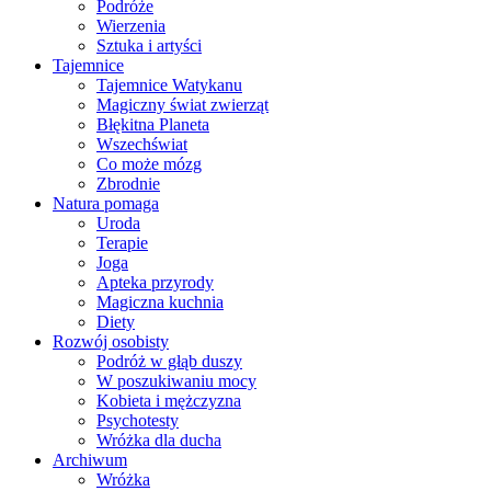
Podróże
Wierzenia
Sztuka i artyści
Tajemnice
Tajemnice Watykanu
Magiczny świat zwierząt
Błękitna Planeta
Wszechświat
Co może mózg
Zbrodnie
Natura pomaga
Uroda
Terapie
Joga
Apteka przyrody
Magiczna kuchnia
Diety
Rozwój osobisty
Podróż w głąb duszy
W poszukiwaniu mocy
Kobieta i mężczyzna
Psychotesty
Wróżka dla ducha
Archiwum
Wróżka