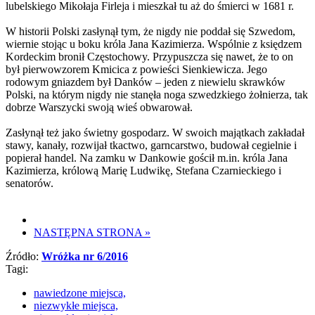
lubelskiego Mikołaja Firleja i mieszkał tu aż do śmierci w 1681 r.
W historii Polski zasłynął tym, że nigdy nie poddał się Szwedom,
wiernie stojąc u boku króla Jana Kazimierza. Wspólnie z księdzem
Kordeckim bronił Częstochowy. Przypuszcza się nawet, że to on
był pierwowzorem Kmicica z powieści Sienkiewicza. Jego
rodowym gniazdem był Danków – jeden z niewielu skrawków
Polski, na którym nigdy nie stanęła noga szwedzkiego żołnierza, tak
dobrze Warszycki swoją wieś obwarował.
Zasłynął też jako świetny gospodarz. W swoich majątkach zakładał
stawy, kanały, rozwijał tkactwo, garncarstwo, budował cegielnie i
popierał handel. Na zamku w Dankowie gościł m.in. króla Jana
Kazimierza, królową Marię Ludwikę, Stefana Czarnieckiego i
senatorów.
NASTĘPNA STRONA
»
Źródło:
Wróżka nr 6/2016
Tagi:
nawiedzone miejsca,
niezwykłe miejsca,