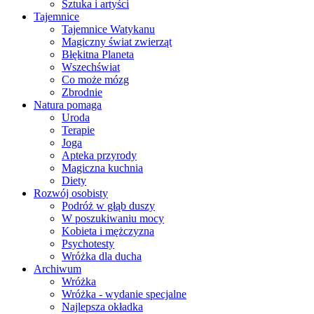
Sztuka i artyści
Tajemnice
Tajemnice Watykanu
Magiczny świat zwierząt
Błękitna Planeta
Wszechświat
Co może mózg
Zbrodnie
Natura pomaga
Uroda
Terapie
Joga
Apteka przyrody
Magiczna kuchnia
Diety
Rozwój osobisty
Podróż w głąb duszy
W poszukiwaniu mocy
Kobieta i mężczyzna
Psychotesty
Wróżka dla ducha
Archiwum
Wróżka
Wróżka - wydanie specjalne
Najlepsza okładka