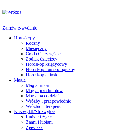
Zamów e-wydanie
Horoskopy
Roczny
Miesięczny
Co da Ci szczęście
Zodiak dziecięcy
Horoskop księżycowy
Horoskop numerologiczny
Horoskop chiński
Magia
Magia imion
Magia przedmiotów
Magia na co dzień
Wróżby i przepowiednie
Wróżbici i terapeuci
Niezwykli/Niezwykłe
Ludzie i życie
Znani i lubiani
Zjawiska