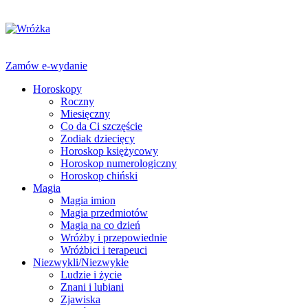
Zamów e-wydanie
Horoskopy
Roczny
Miesięczny
Co da Ci szczęście
Zodiak dziecięcy
Horoskop księżycowy
Horoskop numerologiczny
Horoskop chiński
Magia
Magia imion
Magia przedmiotów
Magia na co dzień
Wróżby i przepowiednie
Wróżbici i terapeuci
Niezwykli/Niezwykłe
Ludzie i życie
Znani i lubiani
Zjawiska