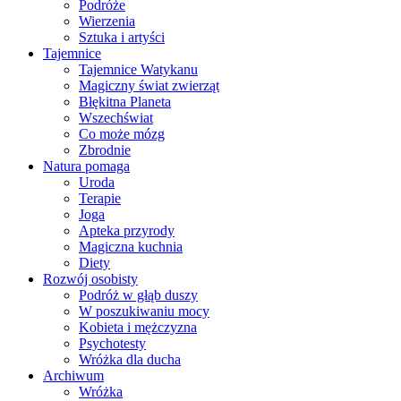
Podróże
Wierzenia
Sztuka i artyści
Tajemnice
Tajemnice Watykanu
Magiczny świat zwierząt
Błękitna Planeta
Wszechświat
Co może mózg
Zbrodnie
Natura pomaga
Uroda
Terapie
Joga
Apteka przyrody
Magiczna kuchnia
Diety
Rozwój osobisty
Podróż w głąb duszy
W poszukiwaniu mocy
Kobieta i mężczyzna
Psychotesty
Wróżka dla ducha
Archiwum
Wróżka