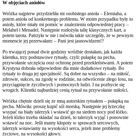
W objęciach aniołów
Wróżka najpierw przydzieliła mi osobistego anioła – Elemiaha, a
potem anioła od konkretnego problemu. W moim przypadku były to
anioły, które miały mi pomóc w znalezieniu odpowiedniej pracy –
Melahel i Menadel. Następnie rozłożyła talię klasycznych kart, a
potem tarota. Patrzyła w nie i mówiła takie szczegóły, że w pewnym
momencie jej przerwałam: – Pani jest jasnowidzem!?
Po trwającej ponad dwie godziny wróżbie dostałam, jak każda
klientka, trzy podstawowe rytuały, czyli: pułapkę na pecha,
przywołanie szczęścia oraz ochronę przed przekleństwami. A potem
Krystyna dobrała odpowiednie dla mnie dodatkowe rytuały. Bo
rytuały to druga jej specjalność. Są dobre na wszystko – na miłość,
zdrowie, sukces, na zgodę w rodzinie, na odwrócenie złego losu, na
przyciągnięcie życzliwych i pomocnych ludzi. I na pozbycie się
wrogich. Klientki najbardziej cenią rytuał na przywołanie miłości.
Wróżka chętnie dzieli się ze mną autorskim rytuałem – pułapką na
pecha. Mówiła: proszę kupić sól morską. Następnie jej łyżeczkę
wsypać na biały talerzyk i wstawić go na siedem nocy pod łóżko.
Jeżeli łóżko trzeba składać na dzień, to talerzyk wyjąć i ponownie
wstawić na noc. Jeśli mamy kłopoty w sprawach sercowych,
talerzyk wstawiamy na wysokości serca, jeżeli inne problemy
życiowe, na wysokości głowy.