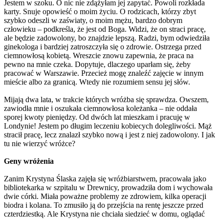
Jestem w szoku. O nic nie zdążyłam jej zapytać. Powoli rozkłada
karty. Snuje opowieść o moim życiu. O rodzicach, którzy zbyt
szybko odeszli w zaświaty, o moim mężu, bardzo dobrym
człowieku – podkreśla, że jest od Boga. Widzi, że on straci pracę,
ale będzie zadowolony, bo znajdzie lepszą. Radzi, bym odwiedziła
ginekologa i bardziej zatroszczyła się o zdrowie. Ostrzega przed
ciemnowłosą kobietą. Wreszcie znowu zapewnia, że praca na
pewno na mnie czeka. Dopytuje, dlaczego uparłam się, żeby
pracować w Warszawie. Przecież mogę znaleźć zajęcie w innym
mieście albo za granicą. Wtedy nie rozumiem sensu jej słów.
Mijają dwa lata, w trakcie których wróżba się sprawdza. Owszem,
zawiodła mnie i oszukała ciemnowłosa koleżanka – nie oddała
sporej kwoty pieniędzy. Od dwóch lat mieszkam i pracuję w
Londynie! Jestem po długim leczeniu kobiecych dolegliwości. Mąż
stracił pracę, lecz znalazł szybko nową i jest z niej zadowolony. I jak
tu nie wierzyć wróżce?
Geny wróżenia
Zanim Krystyna Ślaska zajęła się wróżbiarstwem, pracowała jako
bibliotekarka w szpitalu w Drewnicy, prowadziła dom i wychowała
dwie córki. Miała poważne problemy ze zdrowiem, kilka operacji
biodra i kolana. To zmusiło ją do przejścia na rentę jeszcze przed
czterdziestką. Ale Krystyna nie chciała siedzieć w domu, oglądać