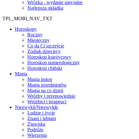
Wróżka - wydanie specjalne
Najlepsza okładka
TPL_MOBI_NAV_TXT
Horoskopy
Roczny
Miesięczny
Co da Ci szczęście
Zodiak dziecięcy
Horoskop księżycowy
Horoskop numerologiczny
Horoskop chiński
Magia
Magia imion
Magia przedmiotów
Magia na co dzień
Wróżby i przepowiednie
Wróżbici i terapeuci
Niezwykli/Niezwykłe
Ludzie i życie
Znani i lubiani
Zjawiska
Podróże
Wierzenia