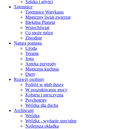
Sztuka i artyści
Tajemnice
Tajemnice Watykanu
Magiczny świat zwierząt
Błękitna Planeta
Wszechświat
Co może mózg
Zbrodnie
Natura pomaga
Uroda
Terapie
Joga
Apteka przyrody
Magiczna kuchnia
Diety
Rozwój osobisty
Podróż w głąb duszy
W poszukiwaniu mocy
Kobieta i mężczyzna
Psychotesty
Wróżka dla ducha
Archiwum
Wróżka
Wróżka - wydanie specjalne
Najlepsza okładka