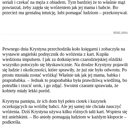
seriali i czekać na męża z obiadem. Tym bardziej że to właśnie mąż
powtarzał, żeby zajęła się wróżeniem jak jej mama i babcie. Bo
przecież ma genialną intuicję, lubi pomagać ludziom – przekonywał.
REKLAMA
Pewnego dnia Krystyna przechodziła koło księgarni i zobaczyła na
wystawie angielski podręcznik do wróżenia z kart. Kupiła
wiedziona impulsem. I jak za dotknięciem czarodziejskiej różdżki
wszystko potoczyło się błyskawicznie. Na drodze Krystyny pojawili
się ludzie i okoliczności, które sprawiły, że już nie było odwrotu. Po
prostu musiała zostać wróżką! Właśnie tak jak jej mama, babka i
praprababka. – Jednak to praprababka była prawdziwą wiedźmą, bo
potrafiła i rzucić urok, i go zdjąć. Swoimi czarami sprawiała, że
kobiety miały lekki poród.
Krystyna pamięta, że ich dom był pełen ciotek i kuzynek
oczekujących na wróżbę babci. Ale jej samej nie chciała nauczyć
wróżenia. Dziś Krystyna używa kilku różnych talii kart. Wspiera się
też anielskimi. – Bo anioły pomagają ludziom w każdym kłopocie –
podkreśla.