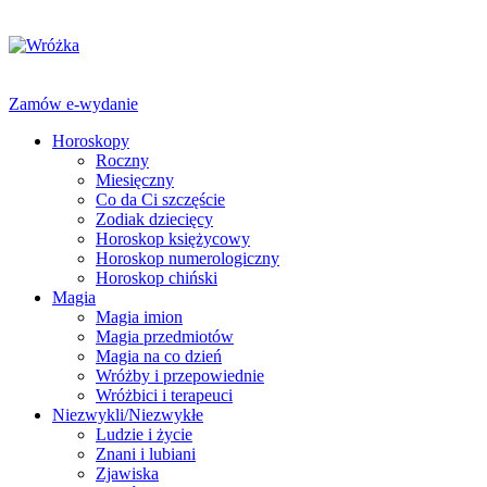
Zamów e-wydanie
Horoskopy
Roczny
Miesięczny
Co da Ci szczęście
Zodiak dziecięcy
Horoskop księżycowy
Horoskop numerologiczny
Horoskop chiński
Magia
Magia imion
Magia przedmiotów
Magia na co dzień
Wróżby i przepowiednie
Wróżbici i terapeuci
Niezwykli/Niezwykłe
Ludzie i życie
Znani i lubiani
Zjawiska