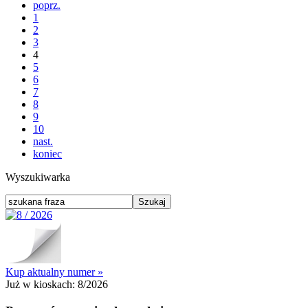
poprz.
1
2
3
4
5
6
7
8
9
10
nast.
koniec
Wyszukiwarka
Kup aktualny numer »
Już w kioskach:
8/2026