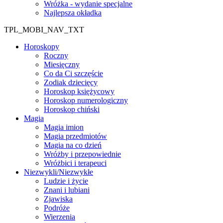
Wróżka - wydanie specjalne
Najlepsza okładka
TPL_MOBI_NAV_TXT
Horoskopy
Roczny
Miesięczny
Co da Ci szczęście
Zodiak dziecięcy
Horoskop księżycowy
Horoskop numerologiczny
Horoskop chiński
Magia
Magia imion
Magia przedmiotów
Magia na co dzień
Wróżby i przepowiednie
Wróżbici i terapeuci
Niezwykli/Niezwykłe
Ludzie i życie
Znani i lubiani
Zjawiska
Podróże
Wierzenia