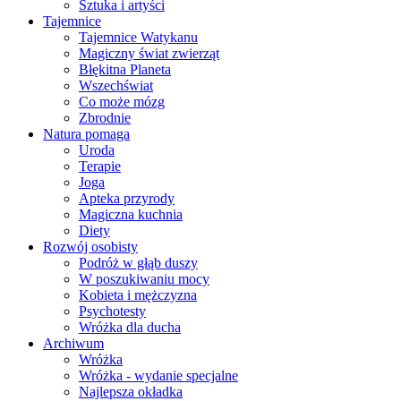
Sztuka i artyści
Tajemnice
Tajemnice Watykanu
Magiczny świat zwierząt
Błękitna Planeta
Wszechświat
Co może mózg
Zbrodnie
Natura pomaga
Uroda
Terapie
Joga
Apteka przyrody
Magiczna kuchnia
Diety
Rozwój osobisty
Podróż w głąb duszy
W poszukiwaniu mocy
Kobieta i mężczyzna
Psychotesty
Wróżka dla ducha
Archiwum
Wróżka
Wróżka - wydanie specjalne
Najlepsza okładka