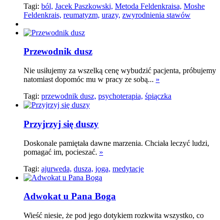
Tagi:
ból,
Jacek Paszkowski,
Metoda Feldenkraisa,
Moshe
Feldenkrais,
reumatyzm,
urazy,
zwyrodnienia stawów
Przewodnik dusz
Nie usiłujemy za wszelką cenę wybudzić pacjenta, próbujemy
natomiast dopomóc mu w pracy ze sobą...
»
Tagi:
przewodnik dusz,
psychoterapia,
śpiączka
Przyjrzyj się duszy
Doskonale pamiętała dawne marzenia. Chciała leczyć ludzi,
pomagać im, pocieszać.
»
Tagi:
ajurweda,
dusza,
joga,
medytacje
Adwokat u Pana Boga
Wieść niesie, że pod jego dotykiem rozkwita wszystko, co