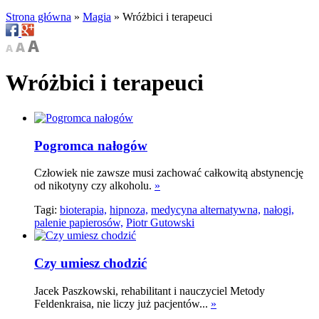
Strona główna
»
Magia
»
Wróżbici i terapeuci
Wróżbici i terapeuci
Pogromca nałogów
Człowiek nie zawsze musi zachować całkowitą abstynencję
od nikotyny czy alkoholu.
»
Tagi:
bioterapia,
hipnoza,
medycyna alternatywna,
nałogi,
palenie papierosów,
Piotr Gutowski
Czy umiesz chodzić
Jacek Paszkowski, rehabilitant i nauczyciel Metody
Feldenkraisa, nie liczy już pacjentów...
»