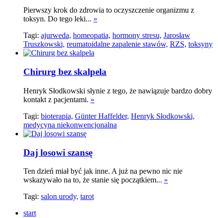
Pierwszy krok do zdrowia to oczyszczenie organizmu z
toksyn. Do tego leki...
»
Tagi:
ajurweda,
homeopatia,
hormony stresu,
Jarosław
Truszkowski,
reumatoidalne zapalenie stawów,
RZS,
toksyny
Chirurg bez skalpela
Henryk Słodkowski słynie z tego, że nawiązuje bardzo dobry
kontakt z pacjentami.
»
Tagi:
bioterapia,
Günter Haffelder,
Henryk Słodkowski,
medycyna niekonwencjonalna
Daj losowi szansę
Ten dzień miał być jak inne. A już na pewno nic nie
wskazywało na to, że stanie się początkiem...
»
Tagi:
salon urody,
tarot
start