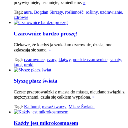
przywiędnięte, uschnięte, zaniedbane.
»
Tagi:
aura,
Bogdan Skrzęty,
roślinność,
rośliny,
uzdrawianie,
zdrowie
Czarownice bardzo proszę!
Ciekawe, że kiedyś ja szukałam czarownic, dzisiaj one
zgłaszają się same.
»
Tagi:
czarownice,
czary,
klątwy,
polskie czarownice,
sabaty,
tarot,
uroki
Słyszę płacz świata
Częste przeprowadzki z miasta do miasta, nieudane związki z
mężczyznami, czuła się całkiem wypalona.
»
Tagi:
Kathumi,
masaż twarzy,
Mistrz Światła
Każdy jest mikrokosmosem