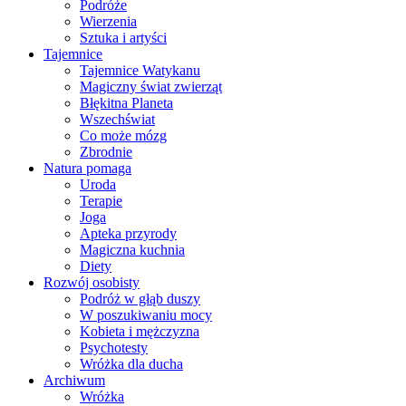
Podróże
Wierzenia
Sztuka i artyści
Tajemnice
Tajemnice Watykanu
Magiczny świat zwierząt
Błękitna Planeta
Wszechświat
Co może mózg
Zbrodnie
Natura pomaga
Uroda
Terapie
Joga
Apteka przyrody
Magiczna kuchnia
Diety
Rozwój osobisty
Podróż w głąb duszy
W poszukiwaniu mocy
Kobieta i mężczyzna
Psychotesty
Wróżka dla ducha
Archiwum
Wróżka