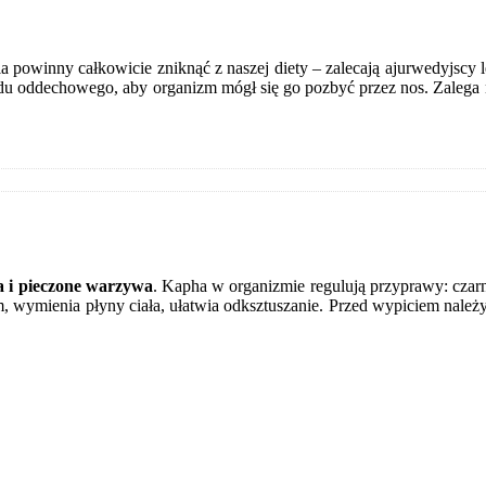
enia powinny całkowicie zniknąć z naszej diety – zalecają ajurwedyjscy 
du oddechowego, aby organizm mógł się go pozbyć przez nos. Zalega nie
 i pieczone warzywa
. Kapha w organizmie regulują przyprawy: czarny 
, wymienia płyny ciała, ułatwia odksztuszanie. Przed wypiciem należ