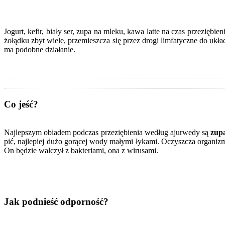
Jogurt, kefir, biały ser, zupa na mleku, kawa latte na czas przeziębi
żołądku zbyt wiele, przemieszcza się przez drogi limfatyczne do ukła
ma podobne działanie.
Co jeść?
Najlepszym obiadem podczas przeziębienia według ajurwedy są
zupa
pić, najlepiej dużo gorącej wody małymi łykami. Oczyszcza organizm
On będzie walczył z bakteriami, ona z wirusami.
Jak podnieść odporność?