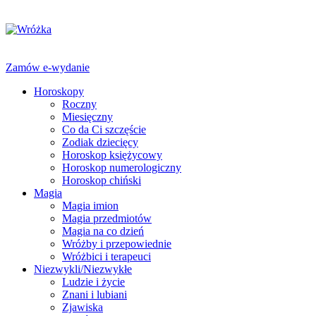
Zamów e-wydanie
Horoskopy
Roczny
Miesięczny
Co da Ci szczęście
Zodiak dziecięcy
Horoskop księżycowy
Horoskop numerologiczny
Horoskop chiński
Magia
Magia imion
Magia przedmiotów
Magia na co dzień
Wróżby i przepowiednie
Wróżbici i terapeuci
Niezwykli/Niezwykłe
Ludzie i życie
Znani i lubiani
Zjawiska