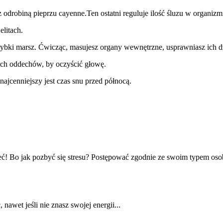
 odrobiną pieprzu cayenne.Ten ostatni reguluje ilość śluzu w organiz
elitach.
zybki marsz. Ćwicząc, masujesz organy wewnętrzne, usprawniasz ich dzi
ich oddechów, by oczyścić głowę.
najcenniejszy jest czas snu przed północą.
ć! Bo jak pozbyć się stresu? Postępować zgodnie ze swoim typem os
awet jeśli nie znasz swojej energii...