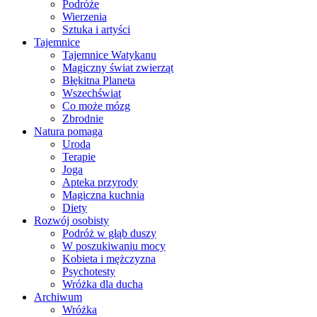
Podróże
Wierzenia
Sztuka i artyści
Tajemnice
Tajemnice Watykanu
Magiczny świat zwierząt
Błękitna Planeta
Wszechświat
Co może mózg
Zbrodnie
Natura pomaga
Uroda
Terapie
Joga
Apteka przyrody
Magiczna kuchnia
Diety
Rozwój osobisty
Podróż w głąb duszy
W poszukiwaniu mocy
Kobieta i mężczyzna
Psychotesty
Wróżka dla ducha
Archiwum
Wróżka