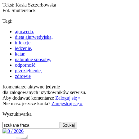
Tekst: Kasia Szczerbowska
Fot. Shutterstock
Tagi:
ajurweda,
dieta ajurwedyjska,
infekcje,
jedzenie,
katar,
naturalne sposoby,
odporność,
przeziębienie,
zdrowie
Komentarze aktywne jedynie
dla zalogowanych użytkowników serwisu.
Aby dodawać komentarze
Zaloguj się »
Nie masz jeszcze konta?
Zarejestruj się »
Wyszukiwarka