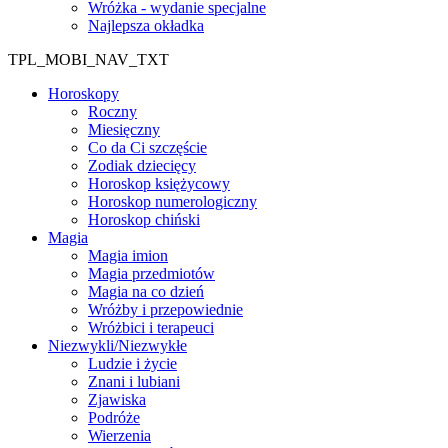
Wróżka - wydanie specjalne
Najlepsza okładka
TPL_MOBI_NAV_TXT
Horoskopy
Roczny
Miesięczny
Co da Ci szczęście
Zodiak dziecięcy
Horoskop księżycowy
Horoskop numerologiczny
Horoskop chiński
Magia
Magia imion
Magia przedmiotów
Magia na co dzień
Wróżby i przepowiednie
Wróżbici i terapeuci
Niezwykli/Niezwykłe
Ludzie i życie
Znani i lubiani
Zjawiska
Podróże
Wierzenia