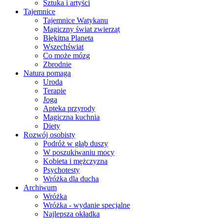
Sztuka i artyści
Tajemnice
Tajemnice Watykanu
Magiczny świat zwierząt
Błękitna Planeta
Wszechświat
Co może mózg
Zbrodnie
Natura pomaga
Uroda
Terapie
Joga
Apteka przyrody
Magiczna kuchnia
Diety
Rozwój osobisty
Podróż w głąb duszy
W poszukiwaniu mocy
Kobieta i mężczyzna
Psychotesty
Wróżka dla ducha
Archiwum
Wróżka
Wróżka - wydanie specjalne
Najlepsza okładka