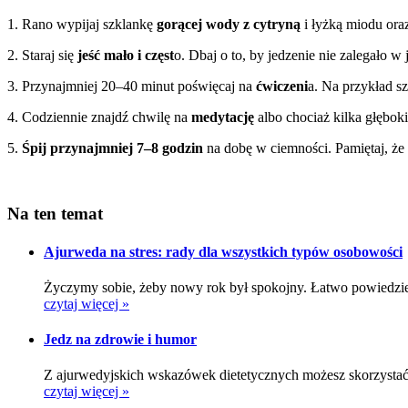
1. Rano wypijaj szklankę
gorącej wody z cytryną
i łyżką miodu oraz
2. Staraj się
jeść mało i częst
o. Dbaj o to, by jedzenie nie zalegało w j
3. Przynajmniej 20–40 minut poświęcaj na
ćwiczeni
a. Na przykład s
4. Codziennie znajdź chwilę na
medytację
albo chociaż kilka głębok
5.
Śpij przynajmniej 7–8 godzin
na dobę w ciemności. Pamiętaj, że 
Na ten temat
Ajurweda na stres: rady dla wszystkich typów osobowości
Życzymy sobie, żeby nowy rok był spokojny. Łatwo powiedzie
czytaj więcej »
Jedz na zdrowie i humor
Z ajurwedyjskich wskazówek dietetycznych możesz skorzystać, n
czytaj więcej »