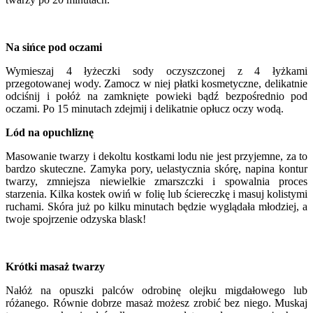
Na sińce pod oczami
Wymieszaj 4 łyżeczki sody oczyszczonej z 4 łyżkami
przegotowanej wody. Zamocz w niej płatki kosmetyczne, delikatnie
odciśnij i połóż na zamknięte powieki bądź bezpośrednio pod
oczami. Po 15 minutach zdejmij i delikatnie opłucz oczy wodą.
Lód na opuchliznę
Masowanie twarzy i dekoltu kostkami lodu nie jest przyjemne, za to
bardzo skuteczne. Zamyka pory, uelastycznia skórę, napina kontur
twarzy, zmniejsza niewielkie zmarszczki i spowalnia proces
starzenia. Kilka kostek owiń w folię lub ściereczkę i masuj kolistymi
ruchami. Skóra już po kilku minutach będzie wyglądała młodziej, a
twoje spojrzenie odzyska blask!
Krótki masaż twarzy
Nałóż na opuszki palców odrobinę olejku migdałowego lub
różanego. Równie dobrze masaż możesz zrobić bez niego. Muskaj