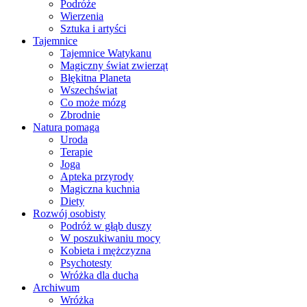
Podróże
Wierzenia
Sztuka i artyści
Tajemnice
Tajemnice Watykanu
Magiczny świat zwierząt
Błękitna Planeta
Wszechświat
Co może mózg
Zbrodnie
Natura pomaga
Uroda
Terapie
Joga
Apteka przyrody
Magiczna kuchnia
Diety
Rozwój osobisty
Podróż w głąb duszy
W poszukiwaniu mocy
Kobieta i mężczyzna
Psychotesty
Wróżka dla ducha
Archiwum
Wróżka