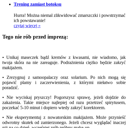
Trening zamiast botoksu
Hurra! Można niemal zlikwidować zmarszczki i powstrzymać
ich powstawanie!
czytaj więcej »
Tego nie rób przed imprezą:
• Unikaj maseczek bądź kremów z kwasami, nie wiadomo, jak
twoja skóra na nie zareaguje. Podrażnienia ciężko będzie zakryć
makijażem.
• Zrezygnuj z samoopalaczy oraz solarium. Po nich mogą się
pojawić plamy i zaczerwienienia, z którymi niełatwo sobie
poradzić.
• Nie wyciskaj pryszczy! Pogorszysz sprawę, jeżeli dojdzie do
zakażenia. Takie miejsce najlepiej od razu przetrzeć spirytusem,
poczekać 5-10 minut i dopiero wtedy zakryć korektorem.
• Nie eksperymentuj z nowatorskim makijażem. Może przynieść
odwrotny skutek od zamierzonego. Jeżeli chcesz wyglądać inaczej
niż na co dzień, wcześniej zrób próbny make-up.