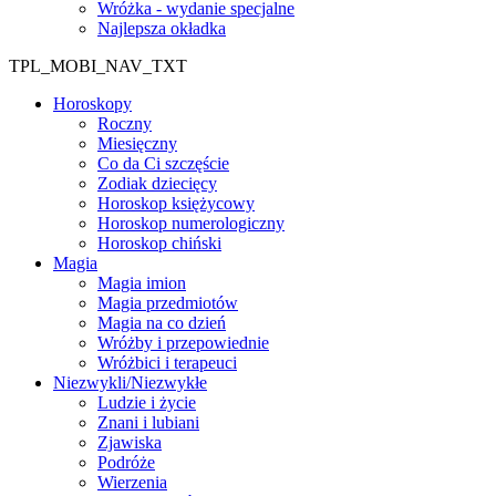
Wróżka - wydanie specjalne
Najlepsza okładka
TPL_MOBI_NAV_TXT
Horoskopy
Roczny
Miesięczny
Co da Ci szczęście
Zodiak dziecięcy
Horoskop księżycowy
Horoskop numerologiczny
Horoskop chiński
Magia
Magia imion
Magia przedmiotów
Magia na co dzień
Wróżby i przepowiednie
Wróżbici i terapeuci
Niezwykli/Niezwykłe
Ludzie i życie
Znani i lubiani
Zjawiska
Podróże
Wierzenia