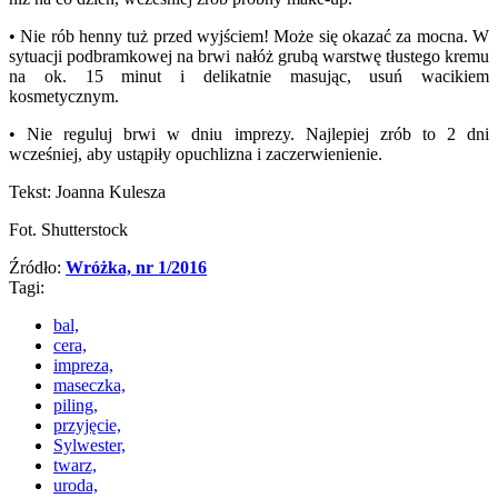
• Nie rób henny tuż przed wyjściem! Może się okazać za mocna. W
sytuacji podbramkowej na brwi nałóż grubą warstwę tłustego kremu
na ok. 15 minut i delikatnie masując, usuń wacikiem
kosmetycznym.
• Nie reguluj brwi w dniu imprezy. Najlepiej zrób to 2 dni
wcześniej, aby ustąpiły opuchlizna i zaczerwienienie.
Tekst: Joanna Kulesza
Fot. Shutterstock
Źródło:
Wróżka, nr 1/2016
Tagi:
bal,
cera,
impreza,
maseczka,
piling,
przyjęcie,
Sylwester,
twarz,
uroda,