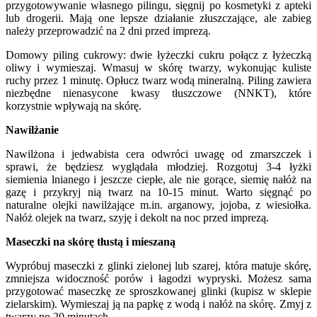
przygotowywanie własnego pilingu, sięgnij po kosmetyki z apteki
lub drogerii. Mają one lepsze działanie złuszczające, ale zabieg
należy przeprowadzić na 2 dni przed imprezą.
Domowy piling cukrowy: dwie łyżeczki cukru połącz z łyżeczką
oliwy i wymieszaj. Wmasuj w skórę twarzy, wykonując kuliste
ruchy przez 1 minutę. Opłucz twarz wodą mineralną. Piling zawiera
niezbędne nienasycone kwasy tłuszczowe (NNKT), które
korzystnie wpływają na skórę.
Nawilżanie
Nawilżona i jedwabista cera odwróci uwagę od zmarszczek i
sprawi, że będziesz wyglądała młodziej. Rozgotuj 3-4 łyżki
siemienia lnianego i jeszcze ciepłe, ale nie gorące, siemię nałóż na
gazę i przykryj nią twarz na 10-15 minut. Warto sięgnąć po
naturalne olejki nawilżające m.in. arganowy, jojoba, z wiesiołka.
Nałóż olejek na twarz, szyję i dekolt na noc przed imprezą.
Maseczki na skórę tłustą i mieszaną
Wypróbuj maseczki z glinki zielonej lub szarej, która matuje skórę,
zmniejsza widoczność porów i łagodzi wypryski. Możesz sama
przygotować maseczkę ze sproszkowanej glinki (kupisz w sklepie
zielarskim). Wymieszaj ją na papkę z wodą i nałóż na skórę. Zmyj z
twarzy po 20 minutach.