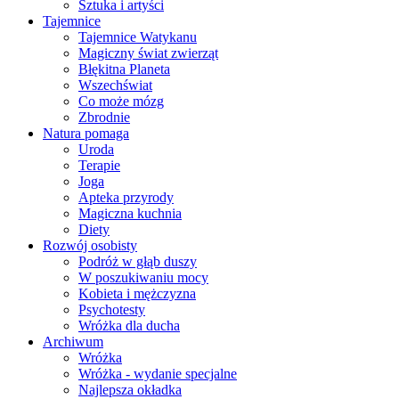
Sztuka i artyści
Tajemnice
Tajemnice Watykanu
Magiczny świat zwierząt
Błękitna Planeta
Wszechświat
Co może mózg
Zbrodnie
Natura pomaga
Uroda
Terapie
Joga
Apteka przyrody
Magiczna kuchnia
Diety
Rozwój osobisty
Podróż w głąb duszy
W poszukiwaniu mocy
Kobieta i mężczyzna
Psychotesty
Wróżka dla ducha
Archiwum
Wróżka
Wróżka - wydanie specjalne
Najlepsza okładka