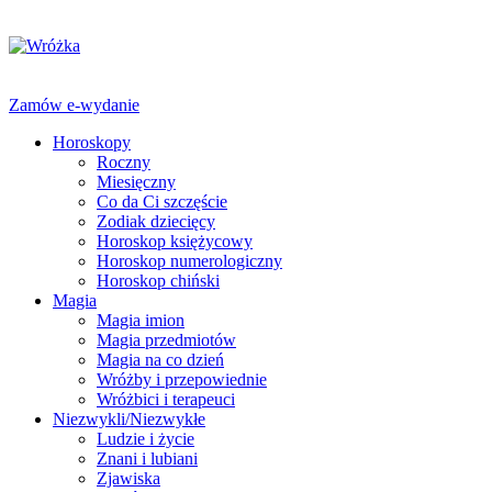
Zamów e-wydanie
Horoskopy
Roczny
Miesięczny
Co da Ci szczęście
Zodiak dziecięcy
Horoskop księżycowy
Horoskop numerologiczny
Horoskop chiński
Magia
Magia imion
Magia przedmiotów
Magia na co dzień
Wróżby i przepowiednie
Wróżbici i terapeuci
Niezwykli/Niezwykłe
Ludzie i życie
Znani i lubiani
Zjawiska