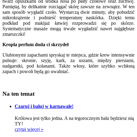
twarz opuszkami od środka nosa po płaty czołowe oraz żuchwę.
Pamiętaj, by delikatnie rozciągać skórę zawsze na zewnątrz. W ten
sam sposób wygładź czoło. Wystarczą dwie minuty, aby pobudzić
mikrokrążenie i podnieść temperaturę naskórka. Dzięki temu
podkład pod makijaż łatwiej rozprowadzi się po skórze.
Systematyczne masaże mogą trwale wygładzić nawet najgłębsze
zmarszczki!
Kropla perfum doda ci skrzydeł
Ulubionymi zapachami spryskaj te miejsca, gdzie krew intensywnie
pulsuje: skronie, szyję, kark, za uszami, między piersiami,
nadgarstki, pod kolanami. Także włosy, które szybko wchłoną
zapach i powoli będą go uwalniać.
Na ten temat
Czaruj i baluj w karnawale!
Królowa jest tylko jedna. A na tegorocznym balu będziesz nią
TY!
czytaj więcej »