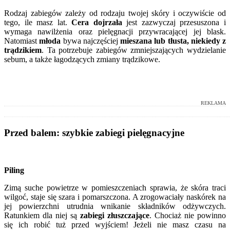
Rodzaj zabiegów zależy od rodzaju twojej skóry i oczywiście od
tego, ile masz lat.
Cera dojrzała
jest zazwyczaj przesuszona i
wymaga nawilżenia oraz pielęgnacji przywracającej jej blask.
Natomiast
młoda
bywa najczęściej
mieszana lub tłusta, niekiedy z
trądzikiem
. Ta potrzebuje zabiegów zmniejszających wydzielanie
sebum, a także łagodzących zmiany trądzikowe.
REKLAMA
Przed balem: szybkie zabiegi pielęgnacyjne
Piling
Zimą suche powietrze w pomieszczeniach sprawia, że skóra traci
wilgoć, staje się szara i pomarszczona. A zrogowaciały naskórek na
jej powierzchni utrudnia wnikanie składników odżywczych.
Ratunkiem dla niej są
zabiegi złuszczające
. Chociaż nie powinno
się ich robić tuż przed wyjściem! Jeżeli nie masz czasu na