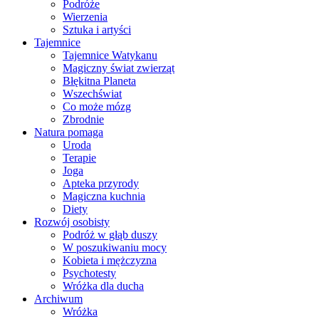
Podróże
Wierzenia
Sztuka i artyści
Tajemnice
Tajemnice Watykanu
Magiczny świat zwierząt
Błękitna Planeta
Wszechświat
Co może mózg
Zbrodnie
Natura pomaga
Uroda
Terapie
Joga
Apteka przyrody
Magiczna kuchnia
Diety
Rozwój osobisty
Podróż w głąb duszy
W poszukiwaniu mocy
Kobieta i mężczyzna
Psychotesty
Wróżka dla ducha
Archiwum
Wróżka