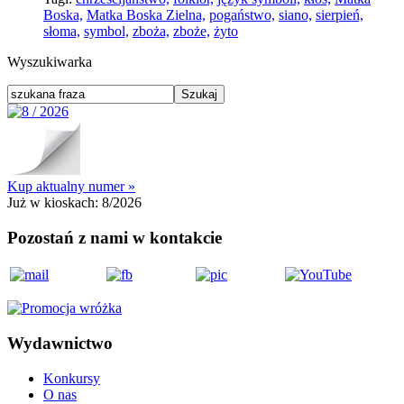
Boska,
Matka Boska Zielna,
pogaństwo,
siano,
sierpień,
słoma,
symbol,
zboża,
zboże,
żyto
Wyszukiwarka
Kup aktualny numer »
Już w kioskach:
8/2026
Pozostań z nami w kontakcie
Wydawnictwo
Konkursy
O nas