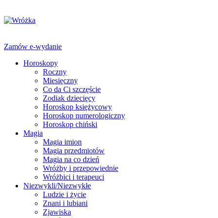
Zamów e-wydanie
Horoskopy
Roczny
Miesięczny
Co da Ci szczęście
Zodiak dziecięcy
Horoskop księżycowy
Horoskop numerologiczny
Horoskop chiński
Magia
Magia imion
Magia przedmiotów
Magia na co dzień
Wróżby i przepowiednie
Wróżbici i terapeuci
Niezwykli/Niezwykłe
Ludzie i życie
Znani i lubiani
Zjawiska