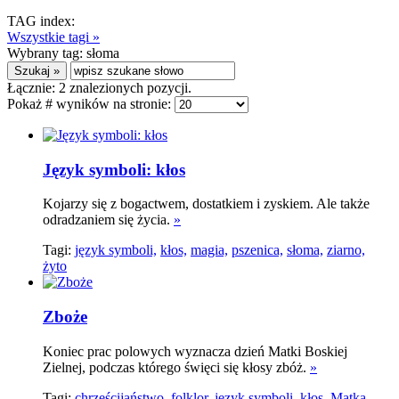
TAG index:
Wszystkie tagi »
Wybrany tag:
słoma
Łącznie:
2
znalezionych pozycji.
Pokaż # wyników na stronie:
Język symboli: kłos
Kojarzy się z bogactwem, dostatkiem i zyskiem. Ale także
odradzaniem się życia.
»
Tagi:
język symboli,
kłos,
magia,
pszenica,
słoma,
ziarno,
żyto
Zboże
Koniec prac polowych wyznacza dzień Matki Boskiej
Zielnej, podczas którego święci się kłosy zbóż.
»
Tagi:
chrześcijaństwo,
folklor,
język symboli,
kłos,
Matka