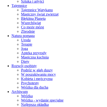
Sztuka i artyści
Tajemnice
Tajemnice Watykanu
Magiczny świat zwierząt
Błękitna Planeta
Wszechświat
Co może mózg
Zbrodnie
Natura pomaga
Uroda
Terapie
Joga
Apteka przyrody
Magiczna kuchnia
Diety
Rozwój osobisty
Podróż w głąb duszy
W poszukiwaniu mocy
Kobieta i mężczyzna
Psychotesty
Wróżka dla ducha
Archiwum
Wróżka
Wróżka - wydanie specjalne
Najlepsza okładka