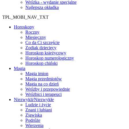
Wróżka - wydanie specjalne
Najlepsza okładka
TPL_MOBI_NAV_TXT
Horoskopy
Roczny
Miesięczny
Co da Ci szczęście
Zodiak dziecięcy
Horoskop księżycowy
Horoskop numerologiczny
Horoskop chiński
Magia
Magia imion
Magia przedmiotów
Magia na co dzień
Wróżby i przepowiednie
Wróżbici i terapeuci
Niezwykli/Niezwykłe
Ludzie i życie
Znani i lubiani
Zjawiska
Podróże
Wierzenia