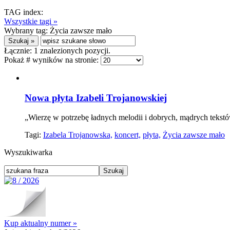
TAG index:
Wszystkie tagi »
Wybrany tag:
Życia zawsze mało
Łącznie:
1
znalezionych pozycji.
Pokaż # wyników na stronie:
Nowa płyta Izabeli Trojanowskiej
„Wierzę w potrzebę ładnych melodii i dobrych, mądrych tekst
Tagi:
Izabela Trojanowska,
koncert,
płyta,
Życia zawsze mało
Wyszukiwarka
Kup aktualny numer »