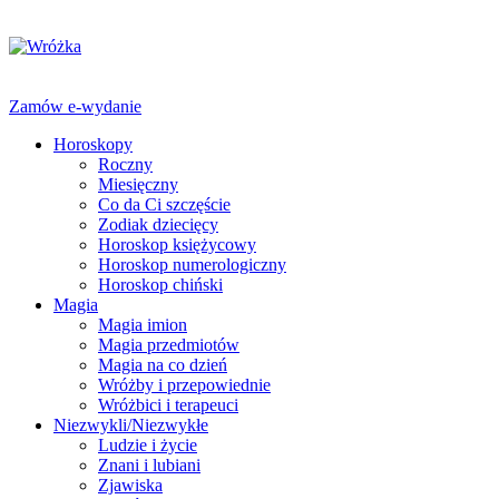
Zamów e-wydanie
Horoskopy
Roczny
Miesięczny
Co da Ci szczęście
Zodiak dziecięcy
Horoskop księżycowy
Horoskop numerologiczny
Horoskop chiński
Magia
Magia imion
Magia przedmiotów
Magia na co dzień
Wróżby i przepowiednie
Wróżbici i terapeuci
Niezwykli/Niezwykłe
Ludzie i życie
Znani i lubiani
Zjawiska