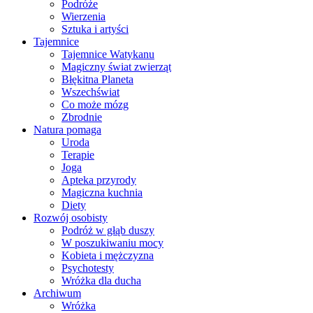
Podróże
Wierzenia
Sztuka i artyści
Tajemnice
Tajemnice Watykanu
Magiczny świat zwierząt
Błękitna Planeta
Wszechświat
Co może mózg
Zbrodnie
Natura pomaga
Uroda
Terapie
Joga
Apteka przyrody
Magiczna kuchnia
Diety
Rozwój osobisty
Podróż w głąb duszy
W poszukiwaniu mocy
Kobieta i mężczyzna
Psychotesty
Wróżka dla ducha
Archiwum
Wróżka