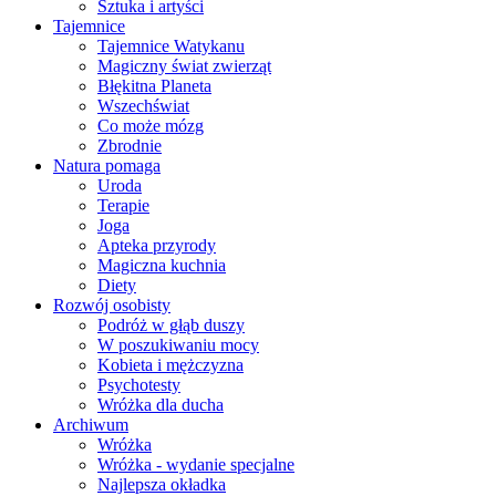
Sztuka i artyści
Tajemnice
Tajemnice Watykanu
Magiczny świat zwierząt
Błękitna Planeta
Wszechświat
Co może mózg
Zbrodnie
Natura pomaga
Uroda
Terapie
Joga
Apteka przyrody
Magiczna kuchnia
Diety
Rozwój osobisty
Podróż w głąb duszy
W poszukiwaniu mocy
Kobieta i mężczyzna
Psychotesty
Wróżka dla ducha
Archiwum
Wróżka
Wróżka - wydanie specjalne
Najlepsza okładka