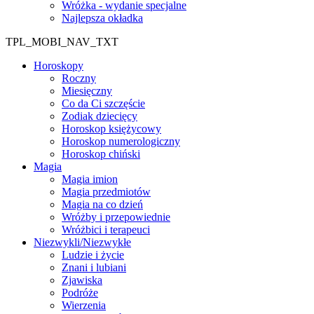
Wróżka - wydanie specjalne
Najlepsza okładka
TPL_MOBI_NAV_TXT
Horoskopy
Roczny
Miesięczny
Co da Ci szczęście
Zodiak dziecięcy
Horoskop księżycowy
Horoskop numerologiczny
Horoskop chiński
Magia
Magia imion
Magia przedmiotów
Magia na co dzień
Wróżby i przepowiednie
Wróżbici i terapeuci
Niezwykli/Niezwykłe
Ludzie i życie
Znani i lubiani
Zjawiska
Podróże
Wierzenia