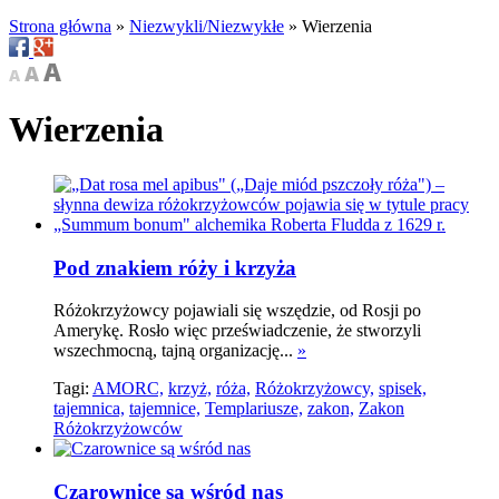
Strona główna
»
Niezwykli/Niezwykłe
»
Wierzenia
Wierzenia
Pod znakiem róży i krzyża
Różokrzyżowcy pojawiali się wszędzie, od Rosji po
Amerykę. Rosło więc przeświadczenie, że stworzyli
wszechmocną, tajną organizację...
»
Tagi:
AMORC,
krzyż,
róża,
Różokrzyżowcy,
spisek,
tajemnica,
tajemnice,
Templariusze,
zakon,
Zakon
Różokrzyżowców
Czarownice są wśród nas