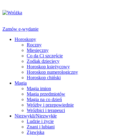
Zamów e-wydanie
Horoskopy
Roczny
Miesięczny
Co da Ci szczęście
Zodiak dziecięcy
Horoskop księżycowy
Horoskop numerologiczny
Horoskop chiński
Magia
Magia imion
Magia przedmiotów
Magia na co dzień
Wróżby i przepowiednie
Wróżbici i terapeuci
Niezwykli/Niezwykłe
Ludzie i życie
Znani i lubiani
Zjawiska