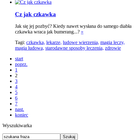
Cz jak czkawka
Jak się jej pozbyć? Kiedy nawet wysłana do samego diabła
czkawka wraca jak bumerang...?
»
Tagi:
czkawka,
lekarze,
ludowe wierzenia,
magia leczy,
magia ludowa,
starodawne sposoby leczenia,
zdrowie
start
poprz.
1
2
3
4
5
6
7
nast.
koniec
Wyszukiwarka