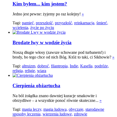
Kim byłem... kim jestem?
Jedno jest pewne: żyjemy po raz kolejny!
»
Tagi:
pamięć,
przeszłość,
przyszłość,
reinkarnacja,
śmierć,
wcielenia,
życie po życiu
Brodate lwy w wodzie życia
Noszą długie włosy (zawsze schowane pod turbanem!) i
brody, bo tego chce od nich Bóg. Któż to taki, ci Sikhowie?
»
Tagi:
altruizm,
dobroć,
filantropia,
Indie,
Kasella,
podróże,
religia,
religie,
wiara
Cierpienia obżartucha
Na ból żołądka znano dawniej kuracje smakowite i
obrzydliwe – a wszystkie ponoć równie skuteczne...
»
Tagi:
magia leczy,
magia ludowa,
obyczaje,
starodawne
sposoby leczenia,
wierzenia ludowe,
zdrowie