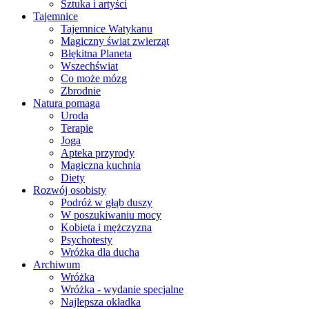
Sztuka i artyści
Tajemnice
Tajemnice Watykanu
Magiczny świat zwierząt
Błękitna Planeta
Wszechświat
Co może mózg
Zbrodnie
Natura pomaga
Uroda
Terapie
Joga
Apteka przyrody
Magiczna kuchnia
Diety
Rozwój osobisty
Podróż w głąb duszy
W poszukiwaniu mocy
Kobieta i mężczyzna
Psychotesty
Wróżka dla ducha
Archiwum
Wróżka
Wróżka - wydanie specjalne
Najlepsza okładka