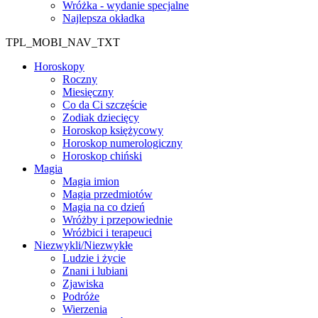
Wróżka - wydanie specjalne
Najlepsza okładka
TPL_MOBI_NAV_TXT
Horoskopy
Roczny
Miesięczny
Co da Ci szczęście
Zodiak dziecięcy
Horoskop księżycowy
Horoskop numerologiczny
Horoskop chiński
Magia
Magia imion
Magia przedmiotów
Magia na co dzień
Wróżby i przepowiednie
Wróżbici i terapeuci
Niezwykli/Niezwykłe
Ludzie i życie
Znani i lubiani
Zjawiska
Podróże
Wierzenia