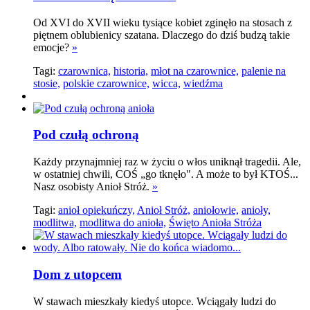
Od XVI do XVII wieku tysiące kobiet zginęło na stosach z
piętnem oblubienicy szatana. Dlaczego do dziś budzą takie
emocje?
»
Tagi:
czarownica,
historia,
młot na czarownice,
palenie na
stosie,
polskie czarownice,
wicca,
wiedźma
Pod czułą ochroną
Każdy przynajmniej raz w życiu o włos uniknął tragedii. Ale,
w ostatniej chwili, COŚ „go tknęło". A może to był KTOŚ...
Nasz osobisty Anioł Stróż.
»
Tagi:
anioł opiekuńczy,
Anioł Stróż,
aniołowie,
anioły,
modlitwa,
modlitwa do anioła,
Święto Anioła Stróża
Dom z utopcem
W stawach mieszkały kiedyś utopce. Wciągały ludzi do