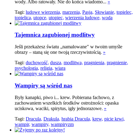
wody. Albo ratowały. Nie do końca wiadomo...
»
Tagi:
ludowe wierzenia,
marzenia,
Pasja,
Słowianie,
topielec,
topielica,
utopce,
utopiec,
wierzenia ludowe,
woda
Tajemnica zagubionej modlitwy
Jeśli przekażesz światu „namalowane" w twoim umyśle
obrazy – staną się one twoją rzeczywistością.
»
Tagi:
duchowość,
dusza,
modlitwa,
pragnienia,
pragnienie,
psychologia,
religia,
wiara
Wampiry są wśród nas
Były kanapki, piwo i... krew. Pobierana fachowo, z
zachowaniem wszelkich środków ostrożności: opaska
uciskowa, waciki, spirytus, igły jednorazowe.
»
Tagi:
Dracula,
Drakula,
hrabia Dracula,
krew,
picie krwi,
wampir,
wampiry,
wampiryzm