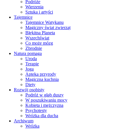
Podróże
Wierzenia
Sztuka i artyści
Tajemnice
Tajemnice Watykanu
Magiczny świat zwierząt
Błękitna Planeta
Wszechświat
Co może mózg
Zbrodnie
Natura pomaga
Uroda
Terapie
Joga
Apteka przyrody
Magiczna kuchnia
Diety
Rozwój osobisty
Podróż w głąb duszy
W poszukiwaniu mocy
Kobieta i mężczyzna
Psychotesty
Wróżka dla ducha
Archiwum
Wróżka