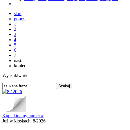
start
poprz.
1
2
3
4
5
6
7
nast.
koniec
Wyszukiwarka
Kup aktualny numer »
Już w kioskach:
8/2026