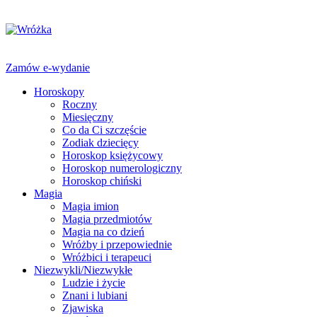
Zamów e-wydanie
Horoskopy
Roczny
Miesięczny
Co da Ci szczęście
Zodiak dziecięcy
Horoskop księżycowy
Horoskop numerologiczny
Horoskop chiński
Magia
Magia imion
Magia przedmiotów
Magia na co dzień
Wróżby i przepowiednie
Wróżbici i terapeuci
Niezwykli/Niezwykłe
Ludzie i życie
Znani i lubiani
Zjawiska