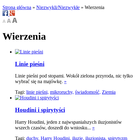
Strona główna
»
Niezwykli/Niezwykłe
»
Wierzenia
Wierzenia
Linie pieśni
Linie pieśni pod stopami. Wokół zielona przyroda, nic tylko
wybrać się na majówkę.
»
Tagi:
linie pieśni,
mikroruchy,
świadomość,
Ziemia
Houdini i spirytyści
Harry Houdini, jeden z najwspanialszych iluzjonistów
wszech czasów, doszedł do wniosku...
»
Tagi:
duchy,
Harry Houdini,
iluzje,
iluzjonista,
spirytyzm