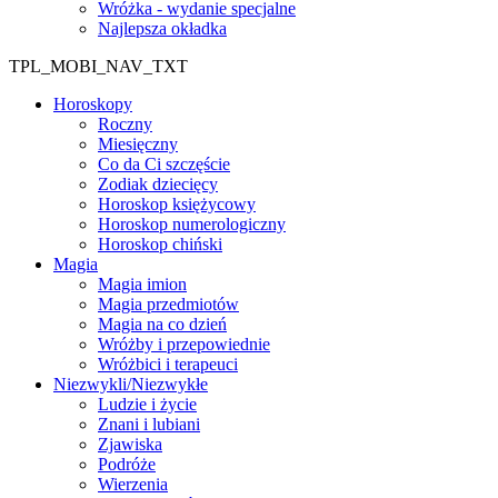
Wróżka - wydanie specjalne
Najlepsza okładka
TPL_MOBI_NAV_TXT
Horoskopy
Roczny
Miesięczny
Co da Ci szczęście
Zodiak dziecięcy
Horoskop księżycowy
Horoskop numerologiczny
Horoskop chiński
Magia
Magia imion
Magia przedmiotów
Magia na co dzień
Wróżby i przepowiednie
Wróżbici i terapeuci
Niezwykli/Niezwykłe
Ludzie i życie
Znani i lubiani
Zjawiska
Podróże
Wierzenia