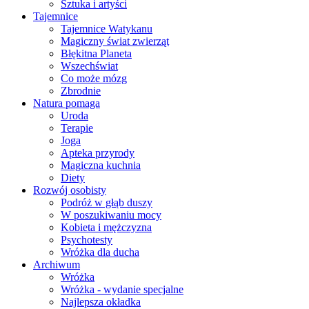
Sztuka i artyści
Tajemnice
Tajemnice Watykanu
Magiczny świat zwierząt
Błękitna Planeta
Wszechświat
Co może mózg
Zbrodnie
Natura pomaga
Uroda
Terapie
Joga
Apteka przyrody
Magiczna kuchnia
Diety
Rozwój osobisty
Podróż w głąb duszy
W poszukiwaniu mocy
Kobieta i mężczyzna
Psychotesty
Wróżka dla ducha
Archiwum
Wróżka
Wróżka - wydanie specjalne
Najlepsza okładka