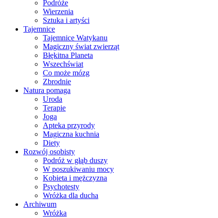
Podróże
Wierzenia
Sztuka i artyści
Tajemnice
Tajemnice Watykanu
Magiczny świat zwierząt
Błękitna Planeta
Wszechświat
Co może mózg
Zbrodnie
Natura pomaga
Uroda
Terapie
Joga
Apteka przyrody
Magiczna kuchnia
Diety
Rozwój osobisty
Podróż w głąb duszy
W poszukiwaniu mocy
Kobieta i mężczyzna
Psychotesty
Wróżka dla ducha
Archiwum
Wróżka