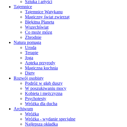
Sztuka i artyści
Tajemnice
Tajemnice Watykanu
Magiczny świat zwierząt
Błękitna Planeta
Wszechświat
Co może mózg
Zbrodnie
Natura pomaga
Uroda
Terapie
Joga
Apteka przyrody
Magiczna kuchnia
Diety
Rozwój osobisty
Podróż w głąb duszy
W poszukiwaniu mocy
Kobieta i mężczyzna
Psychotesty
Wróżka dla ducha
Archiwum
Wróżka
Wróżka - wydanie specjalne
Najlepsza okładka