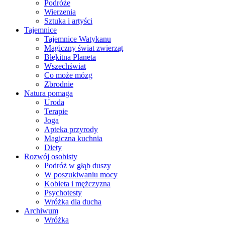
Podróże
Wierzenia
Sztuka i artyści
Tajemnice
Tajemnice Watykanu
Magiczny świat zwierząt
Błękitna Planeta
Wszechświat
Co może mózg
Zbrodnie
Natura pomaga
Uroda
Terapie
Joga
Apteka przyrody
Magiczna kuchnia
Diety
Rozwój osobisty
Podróż w głąb duszy
W poszukiwaniu mocy
Kobieta i mężczyzna
Psychotesty
Wróżka dla ducha
Archiwum
Wróżka