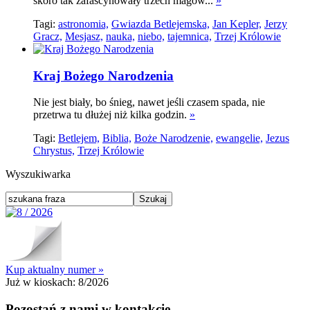
skoro tak zafascynowały trzech magów...
»
Tagi:
astronomia,
Gwiazda Betlejemska,
Jan Kepler,
Jerzy
Gracz,
Mesjasz,
nauka,
niebo,
tajemnica,
Trzej Królowie
Kraj Bożego Narodzenia
Nie jest biały, bo śnieg, nawet jeśli czasem spada, nie
przetrwa tu dłużej niż kilka godzin.
»
Tagi:
Betlejem,
Biblia,
Boże Narodzenie,
ewangelie,
Jezus
Chrystus,
Trzej Królowie
Wyszukiwarka
Kup aktualny numer »
Już w kioskach:
8/2026
Pozostań z nami w kontakcie