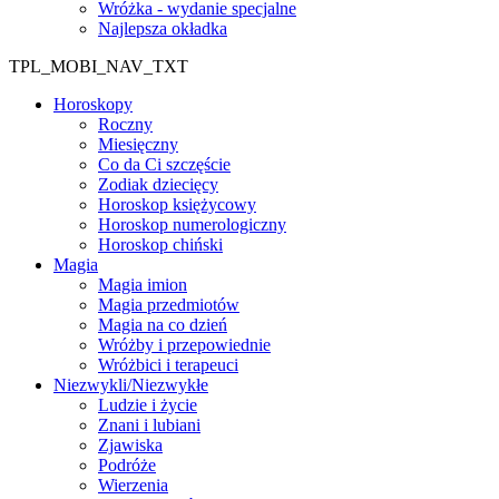
Wróżka - wydanie specjalne
Najlepsza okładka
TPL_MOBI_NAV_TXT
Horoskopy
Roczny
Miesięczny
Co da Ci szczęście
Zodiak dziecięcy
Horoskop księżycowy
Horoskop numerologiczny
Horoskop chiński
Magia
Magia imion
Magia przedmiotów
Magia na co dzień
Wróżby i przepowiednie
Wróżbici i terapeuci
Niezwykli/Niezwykłe
Ludzie i życie
Znani i lubiani
Zjawiska
Podróże
Wierzenia