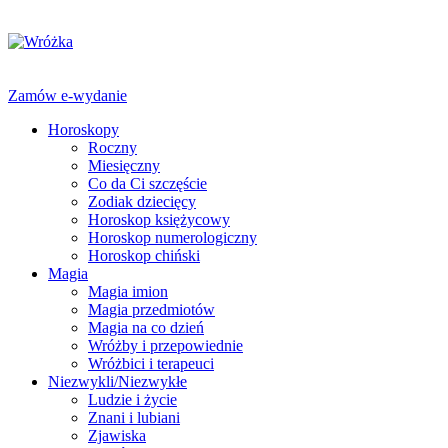
Zamów e-wydanie
Horoskopy
Roczny
Miesięczny
Co da Ci szczęście
Zodiak dziecięcy
Horoskop księżycowy
Horoskop numerologiczny
Horoskop chiński
Magia
Magia imion
Magia przedmiotów
Magia na co dzień
Wróżby i przepowiednie
Wróżbici i terapeuci
Niezwykli/Niezwykłe
Ludzie i życie
Znani i lubiani
Zjawiska