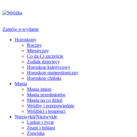
Zamów e-wydanie
Horoskopy
Roczny
Miesięczny
Co da Ci szczęście
Zodiak dziecięcy
Horoskop księżycowy
Horoskop numerologiczny
Horoskop chiński
Magia
Magia imion
Magia przedmiotów
Magia na co dzień
Wróżby i przepowiednie
Wróżbici i terapeuci
Niezwykli/Niezwykłe
Ludzie i życie
Znani i lubiani
Zjawiska