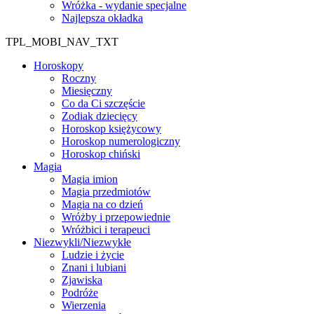
Wróżka - wydanie specjalne
Najlepsza okładka
TPL_MOBI_NAV_TXT
Horoskopy
Roczny
Miesięczny
Co da Ci szczęście
Zodiak dziecięcy
Horoskop księżycowy
Horoskop numerologiczny
Horoskop chiński
Magia
Magia imion
Magia przedmiotów
Magia na co dzień
Wróżby i przepowiednie
Wróżbici i terapeuci
Niezwykli/Niezwykłe
Ludzie i życie
Znani i lubiani
Zjawiska
Podróże
Wierzenia