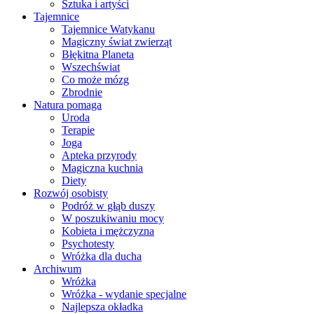
Sztuka i artyści
Tajemnice
Tajemnice Watykanu
Magiczny świat zwierząt
Błękitna Planeta
Wszechświat
Co może mózg
Zbrodnie
Natura pomaga
Uroda
Terapie
Joga
Apteka przyrody
Magiczna kuchnia
Diety
Rozwój osobisty
Podróż w głąb duszy
W poszukiwaniu mocy
Kobieta i mężczyzna
Psychotesty
Wróżka dla ducha
Archiwum
Wróżka
Wróżka - wydanie specjalne
Najlepsza okładka