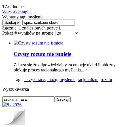
TAG index:
Wszystkie tagi »
Wybrany tag:
myślenie
Łącznie:
1
znalezionych pozycji.
Pokaż # wyników na stronie:
Czysty rozum nie istnieje
Zdarza się że odpowiedzialny za emocje układ limbiczny
blokuje proces racjonalnego myślenia...
»
Tagi:
Jerzy Gracz,
mózg,
myślenie,
racjonalizm,
rozum
Wyszukiwarka