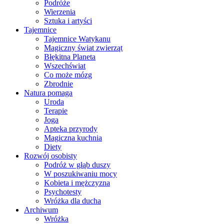
Podróże
Wierzenia
Sztuka i artyści
Tajemnice
Tajemnice Watykanu
Magiczny świat zwierząt
Błękitna Planeta
Wszechświat
Co może mózg
Zbrodnie
Natura pomaga
Uroda
Terapie
Joga
Apteka przyrody
Magiczna kuchnia
Diety
Rozwój osobisty
Podróż w głąb duszy
W poszukiwaniu mocy
Kobieta i mężczyzna
Psychotesty
Wróżka dla ducha
Archiwum
Wróżka