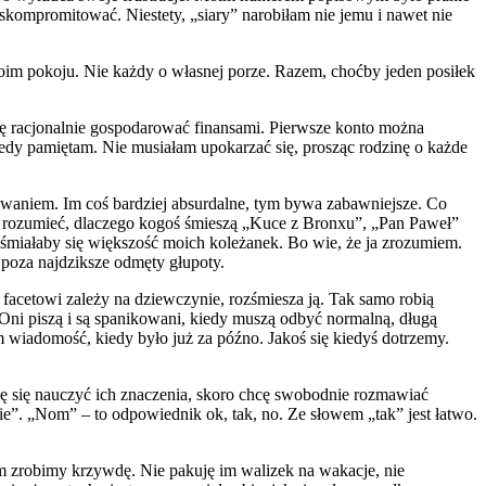
kompromitować. Niestety, „siary” narobiłam nie jemu i nawet nie
swoim pokoju. Nie każdy o własnej porze. Razem, choćby jeden posiłek
ę racjonalnie gospodarować finansami. Pierwsze konto można
iedy pamiętam. Nie musiałam upokarzać się, prosząc rodzinę o każde
owaniem. Im coś bardziej absurdalne, tym bywa zabawniejsze. Co
ie rozumieć, dlaczego kogoś śmieszą „Kuce z Bronxu”, „Pan Paweł”
aśmiałaby się większość moich koleżanek. Bo wie, że ja zrozumiem.
 poza najdziksze odmęty głupoty.
i facetowi zależy na dziewczynie, rozśmiesza ją. Tak samo robią
Oni piszą i są spanikowani, kiedy muszą odbyć normalną, długą
am wiadomość, kiedy było już za późno. Jakoś się kiedyś dotrzemy.
zę się nauczyć ich znaczenia, skoro chcę swobodnie rozmawiać
nie”. „Nom” – to odpowiednik ok, tak, no. Ze słowem „tak” jest łatwo.
im zrobimy krzywdę. Nie pakuję im walizek na wakacje, nie