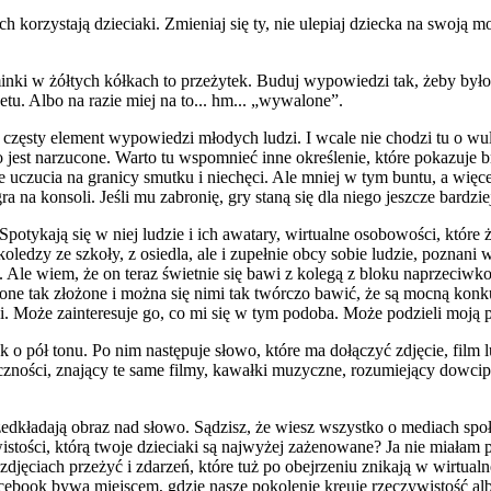
ch korzystają dzieciaki. Zmieniaj się ty, nie ulepiaj dziecka na swoją mo
minki w żółtych kółkach to przeżytek. Buduj wypowiedzi tak, żeby było 
betu. Albo na razie miej na to... hm... „wywalone”.
 częsty element wypowiedzi młodych ludzi. I wcale nie chodzi tu o wul
 jest narzucone. Warto tu wspomnieć inne określenie, które pokazuje
 uczucia na granicy smutku i niechęci. Ale mniej w tym buntu, a więce
 na konsoli. Jeśli mu zabronię, gry staną się dla niego jeszcze bardzie
 Spotykają się w niej ludzie i ich awatary, wirtualne osobowości, któr
koledzy ze szkoły, z osiedla, ale i zupełnie obcy sobie ludzie, poznan
Ale wiem, że on teraz świetnie się bawi z kolegą z bloku naprzeciwko
 one tak złożone i można się nimi tak twórczo bawić, że są mocną ko
i. Może zainteresuje go, co mi się w tym podoba. Może podzieli moją
ęk o pół tonu. Po nim następuje słowo, które ma dołączyć zdjęcie, fi
czności, znający te same filmy, kawałki muzyczne, rozumiejący dowci
rzedkładają obraz nad słowo. Sądzisz, że wiesz wszystko o mediach sp
tości, którą twoje dzieciaki są najwyżej zażenowane? Ja nie miałam 
djęciach przeżyć i zdarzeń, które tuż po obejrzeniu znikają w wirtualne
Facebook bywa miejscem, gdzie nasze pokolenie kreuje rzeczywistość 