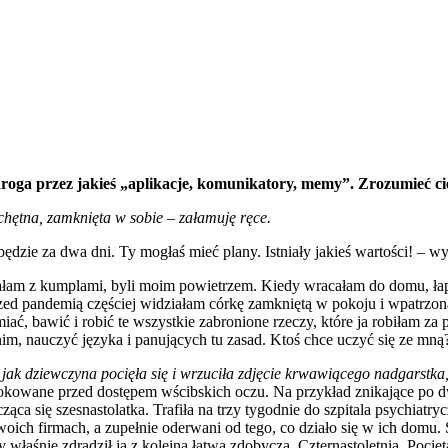
o droga przez jakieś „aplikacje, komunikatory, memy”. Zrozumieć c
echętna, zamknięta w sobie – załamuję ręce.
dzie za dwa dni. Ty mogłaś mieć plany. Istniały jakieś wartości! – wyb
działam z kumplami, byli moim powietrzem. Kiedy wracałam do domu, łap
rzed pandemią częściej widziałam córkę zamkniętą w pokoju i wpatrzon
ać, bawić i robić te wszystkie zabronione rzeczy, które ja robiłam za
im, nauczyć języka i panujących tu zasad. Ktoś chce uczyć się ze mną
jak dziewczyna pocięła się i wrzuciła zdjęcie krwawiącego nadgarstka,
okowane przed dostępem wścibskich oczu. Na przykład znikające po 
ząca się szesnastolatka. Trafiła na trzy tygodnie do szpitala psychiat
ich firmach, a zupełnie oderwani od tego, co działo się w ich domu. Spo
 właśnie zdradził ją z kolejną łatwą zdobyczą. Czternastoletnią. Pocięta