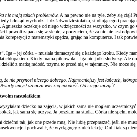
ka nie mają takich problemów.
A na pewno nie na tyle, żeby się ciął! 
 kiedy i dokąd wychodzi. I dziś dwudziestolatka, studiującego i pracuj
a”. Agnieszka oczekuje od niego wdzięczności za wszystko, w czym go w
i i powoli zapada się w siebie, z poczuciem, że za nic nie jest odpow
a korepetycji z matematyki spędza, grając na komputerze. I tak potwie
a”
. Iga – jej córka – musiała tłumaczyć się z każdego kroku. Kiedy m
 lat chłopakiem. Kiedy mama pilnowała – Iga nie jadła słodyczy. Ale d
 dzielić z matką radość, trzyma to przed nią w tajemnicy. Nie może si
, że nie przynosi niczego dobrego. Najmocniejszy jest łańcuch, któreg
. Otwarty umysł oznacza wieczną młodość. Od czego zacząć?
twoim nastolatkiem
ś wysyłałam dziecko na zajęcia, w jakich sama nie mogłam uczestniczyć
okaż, jak sama się uczysz. Ja poszłam na studia. Córka nie spełni moi
 dziećmi tak, jak one przede mną. Nie lubię przepraszać, jeśli nie musz
ekwencje i pochwalić, że wyciągnęły z nich lekcję. Oni i tak są nieus