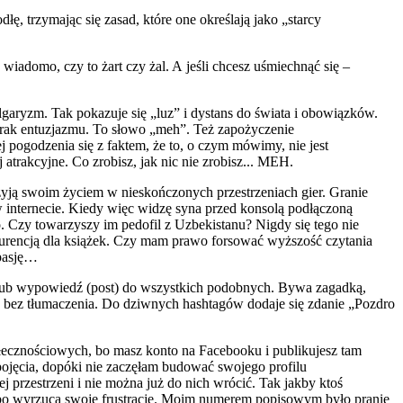
dłę, trzymając się zasad, które one określają jako „starcy
wiadomo, czy to żart czy żal. A jeśli chcesz uśmiechnąć się –
garyzm. Tak pokazuje się „luz” i dystans do świata i obowiązków.
 brak entuzjazmu. To słowo „meh”. Też zapożyczenie
j pogodzenia się z faktem, że to, o czym mówimy, nie jest
j atrakcyjne. Co zrobisz, jak nic nie zrobisz... MEH.
e żyją swoim życiem w nieskończonych przestrzeniach gier. Granie
i w internecie. Kiedy więc widzę syna przed konsolą podłączoną
. Czy towarzyszy im pedofil z Uzbekistanu? Nigdy się tego nie
nkurencją dla książek. Czy mam prawo forsować wyższość czytania
 pasję…
lm lub wypowiedź (post) do wszystkich podobnych. Bywa zagadką,
p bez tłumaczenia. Do dziwnych hashtagów dodaje się zdanie „Pozdro
ołecznościowych, bo masz konto na Facebooku i publikujesz tam
pojęcia, dopóki nie zaczęłam budować swojego profilu
j przestrzeni i nie można już do nich wrócić. Tak jakby ktoś
albo wyrzuca swoje frustracje. Moim numerem popisowym było pranie