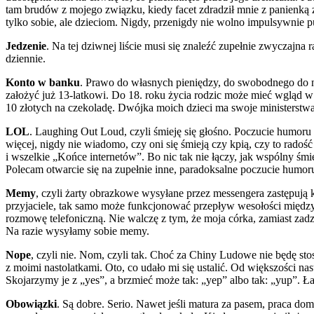
tam brudów z mojego związku, kiedy facet zdradził mnie z panienką 
tylko sobie, ale dzieciom. Nigdy, przenigdy nie wolno impulsywnie 
Jedzenie
. Na tej dziwnej liście musi się znaleźć zupełnie zwyczajn
dziennie.
Konto w banku
. Prawo do własnych pieniędzy, do swobodnego do n
założyć już 13-latkowi. Do 18. roku życia rodzic może mieć wgląd w
10 złotych na czekoladę. Dwójka moich dzieci ma swoje ministerstw
LOL
. Laughing Out Loud, czyli śmieję się głośno. Poczucie humor
więcej, nigdy nie wiadomo, czy oni się śmieją czy kpią, czy to rad
i wszelkie „Końce internetów”. Bo nic tak nie łączy, jak wspólny ś
Polecam otwarcie się na zupełnie inne, paradoksalne poczucie humoru
Memy
, czyli żarty obrazkowe wysyłane przez messengera zastępują k
przyjaciele, tak samo może funkcjonować przepływ wesołości między 
rozmowę telefoniczną. Nie walczę z tym, że moja córka, zamiast zadzw
Na razie wysyłamy sobie memy.
Nope
, czyli nie. Nom, czyli tak. Choć za Chiny Ludowe nie będę s
z moimi nastolatkami. Oto, co udało mi się ustalić. Od większości na
Skojarzymy je z „yes”, a brzmieć może tak: „yep” albo tak: „yup”. 
Obowiązki
. Są dobre. Serio. Nawet jeśli matura za pasem, praca d