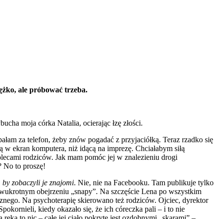
iężko, ale próbować trzeba.
ucha moja córka Natalia, ocierając łzę złości.
ałam za telefon, żeby znów pogadać z przyjaciółką. Teraz rzadko się
ą w ekran komputera, niż idącą na imprezę. Chciałabym siłą
 plecami rodziców. Jak mam pomóc jej w znalezieniu drogi
? No to proszę!
 by zobaczyli je znajomi
. Nie, nie na Facebooku. Tam publikuje tylko
dwukrotnym obejrzeniu „snapy”. Na szczęście Lena po wszystkim
rycznego. Na psychoterapię skierowano też rodziców. Ojciec, dyrektor
kornieli, kiedy okazało się, że ich córeczka pali – i to nie
 ręka to nic – całe jej ciało pokryte jest ozdobnymi „skarami” –