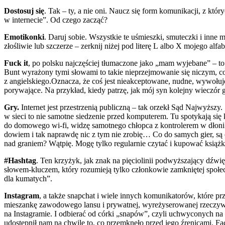
Dostosuj się
. Tak – ty, a nie oni. Naucz się form komunikacji, z który
w internecie”. Od czego zacząć?
Emotikonki
. Daruj sobie. Wszystkie te uśmieszki, smuteczki i inne 
złośliwie lub szczerze – zerknij niżej pod literę L albo X mojego alfa
Fuck it
, po polsku najczęściej tłumaczone jako „mam wyjebane” – to
Bunt wyrażony tymi słowami to takie nieprzejmowanie się niczym, co
z angielskiego.Oznacza, że coś jest nieakceptowane, nudne, wywołuje
porywające. Na przykład, kiedy patrzę, jak mój syn kolejny wieczór gra
Gry.
Internet jest przestrzenią publiczną – tak orzekł Sąd Najwyższy.
w sieci to nie samotne siedzenie przed komputerem. Tu spotykają się 
do domowego wi-fi, widzę samotnego chłopca z kontrolerem w dłoni. 
dowiem i tak naprawdę nic z tym nie zrobię… Co do samych gier, są
nad graniem? Wątpię. Mogę tylko regularnie czytać i kupować książk
#Hashtag
. Ten krzyżyk, jak znak na pięciolinii podwyższający dźwi
słowem-kluczem, który rozumieją tylko członkowie zamkniętej społe
dla kumatych”.
Instagram
, a także snapchat i wiele innych komunikatorów, które p
mieszankę zawodowego lansu i prywatnej, wyreżyserowanej rzeczywis
na Instagramie. I odbierać od córki „snapów”, czyli uchwyconych na z
udostępnił nam na chwilę to, co przemknęło przed jego źrenicami. 