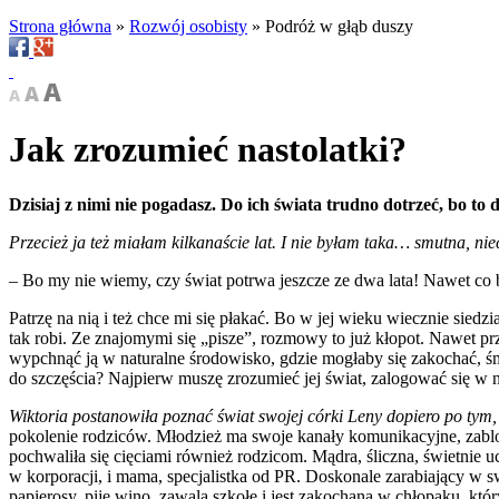
Strona główna
»
Rozwój osobisty
»
Podróż w głąb duszy
Jak zrozumieć nastolatki?
Dzisiaj z nimi nie pogadasz. Do ich świata trudno dotrzeć, bo t
Przecież ja też miałam kilkanaście lat. I nie byłam taka… smutna, ni
– Bo my nie wiemy, czy świat potrwa jeszcze ze dwa lata! Nawet co bę
Patrzę na nią i też chce mi się płakać. Bo w jej wieku wiecznie sie
tak robi. Ze znajomymi się „pisze”, rozmowy to już kłopot. Nawet p
wypchnąć ją w naturalne środowisko, gdzie mogłaby się zakochać, śmi
do szczęścia? Najpierw muszę zrozumieć jej świat, zalogować się w n
Wiktoria postanowiła poznać świat swojej córki Leny dopiero po tym, 
pokolenie rodziców. Młodzież ma swoje kanały komunikacyjne, zabl
pochwaliła się cięciami również rodzicom. Mądra, śliczna, świetnie uc
w korporacji, i mama, specjalistka od PR. Doskonale zarabiający w swo
papierosy, pije wino, zawala szkołę i jest zakochana w chłopaku, który