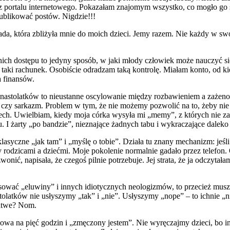
z portalu internetowego. Pokazałam znajomym wszystko, co mogło go s
publikować postów. Nigdzie!!!
a rada, która zbliżyła mnie do moich dzieci. Jemy razem. Nie każdy w 
ich dostępu to jedyny sposób, w jaki młody człowiek może nauczyć si
 taki rachunek. Osobiście odradzam taką kontrolę. Miałam konto, od k
a finansów.
u nastolatków to nieustanne oscylowanie między rozbawieniem a zażen
ość czy sarkazm. Problem w tym, że nie możemy pozwolić na to, żeby n
miech. Uwielbiam, kiedy moja córka wysyła mi „memy”, z których nie z
. I żarty „po bandzie”, nieznające żadnych tabu i wykraczające daleko
lasyczne „jak tam” i „myślę o tobie”. Działa tu znany mechanizm: jeśl
rodzicami a dziećmi. Moje pokolenie normalnie gadało przez telefon. 
onić, napisała, że czegoś pilnie potrzebuje. Jej strata, że ja odczytał
tosować „eluwiny” i innych idiotycznych neologizmów, to przecież mus
stolatków nie usłyszymy „tak” i „nie”. Usłyszymy „nope” – to ichnie „
Łatwe? Nom.
omowa na pięć godzin i „zmęczony jestem”. Nie wyręczajmy dzieci, bo 