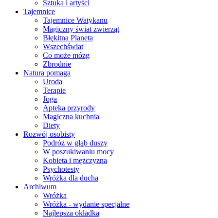
Sztuka i artyści
Tajemnice
Tajemnice Watykanu
Magiczny świat zwierząt
Błękitna Planeta
Wszechświat
Co może mózg
Zbrodnie
Natura pomaga
Uroda
Terapie
Joga
Apteka przyrody
Magiczna kuchnia
Diety
Rozwój osobisty
Podróż w głąb duszy
W poszukiwaniu mocy
Kobieta i mężczyzna
Psychotesty
Wróżka dla ducha
Archiwum
Wróżka
Wróżka - wydanie specjalne
Najlepsza okładka