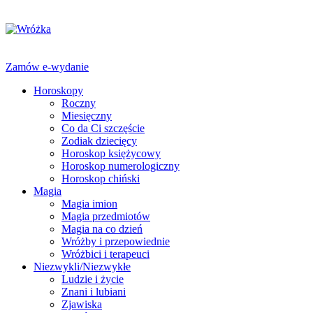
Zamów e-wydanie
Horoskopy
Roczny
Miesięczny
Co da Ci szczęście
Zodiak dziecięcy
Horoskop księżycowy
Horoskop numerologiczny
Horoskop chiński
Magia
Magia imion
Magia przedmiotów
Magia na co dzień
Wróżby i przepowiednie
Wróżbici i terapeuci
Niezwykli/Niezwykłe
Ludzie i życie
Znani i lubiani
Zjawiska