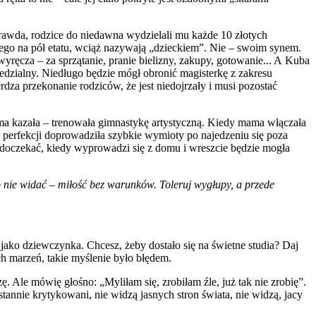
Prawda, rodzice do niedawna wydzielali mu każde 10 złotych
ącego na pół etatu, wciąż nazywają „dzieckiem”. Nie – swoim synem.
yręcza – za sprzątanie, pranie bielizny, zakupy, gotowanie... A Kuba
iedzialny. Niedługo będzie mógł obronić magisterkę z zakresu
rdza przekonanie rodziców, że jest niedojrzały i musi pozostać
ama kazała – trenowała gimnastykę artystyczną. Kiedy mama włączała
o perfekcji doprowadziła szybkie wymioty po najedzeniu się poza
ę doczekać, kiedy wyprowadzi się z domu i wreszcie będzie mogła
o nie widać – miłość bez warunków. Toleruj wygłupy, a przede
 jako dziewczynka. Chcesz, żeby dostało się na świetne studia? Daj
ch marzeń, takie myślenie było błędem.
ę. Ale mówię głośno: „Myliłam się, zrobiłam źle, już tak nie zrobię”.
tannie krytykowani, nie widzą jasnych stron świata, nie widzą, jacy