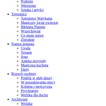
Podróże
Wierzenia
Sztuka i artyści
Tajemnice
Tajemnice Watykanu
Magiczny świat zwierząt
Błękitna Planeta
Wszechświat
Co może mózg
Zbrodnie
Natura pomaga
Uroda
Terapie
Joga
Apteka przyrody
Magiczna kuchnia
Diety
Rozwój osobisty
Podróż w głąb duszy
W poszukiwaniu mocy
Kobieta i mężczyzna
Psychotesty
Wróżka dla ducha
Archiwum
Wróżka