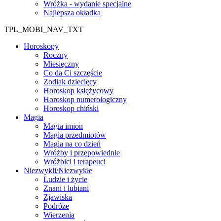
Wróżka - wydanie specjalne
Najlepsza okładka
TPL_MOBI_NAV_TXT
Horoskopy
Roczny
Miesięczny
Co da Ci szczęście
Zodiak dziecięcy
Horoskop księżycowy
Horoskop numerologiczny
Horoskop chiński
Magia
Magia imion
Magia przedmiotów
Magia na co dzień
Wróżby i przepowiednie
Wróżbici i terapeuci
Niezwykli/Niezwykłe
Ludzie i życie
Znani i lubiani
Zjawiska
Podróże
Wierzenia