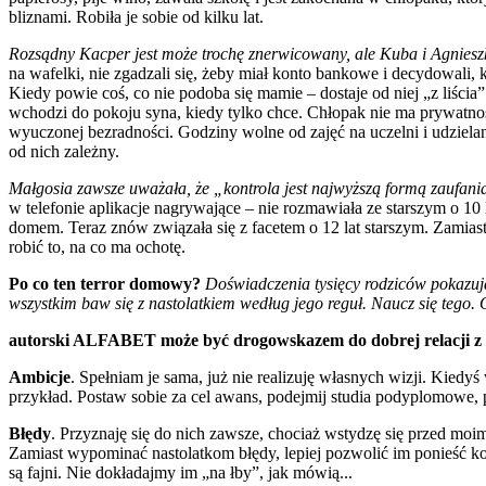
bliznami. Robiła je sobie od kilku lat.
Rozsądny Kacper jest może trochę znerwicowany, ale Kuba i Agniesz
na wafelki, nie zgadzali się, żeby miał konto bankowe i decydowali,
Kiedy powie coś, co nie podoba się mamie – dostaje od niej „z liści
wchodzi do pokoju syna, kiedy tylko chce. Chłopak nie ma prywatnośc
wyuczonej bezradności. Godziny wolne od zajęć na uczelni i udzielani
od nich zależny.
Małgosia zawsze uważała, że „kontrola jest najwyższą formą zaufani
w telefonie aplikacje nagrywające – nie rozmawiała ze starszym o 10
domem. Teraz znów związała się z facetem o 12 lat starszym. Zamiast
robić to, na co ma ochotę.
Po co ten terror domowy?
Doświadczenia tysięcy rodziców pokazują
wszystkim baw się z nastolatkiem według jego reguł. Naucz się tego
autorski ALFABET może być drogowskazem do dobrej relacji z 
Ambicje
. Spełniam je sama, już nie realizuję własnych wizji. Kiedy
przykład. Postaw sobie za cel awans, podejmij studia podyplomowe, p
Błędy
. Przyznaję się do nich zawsze, chociaż wstydzę się przed moimi
Zamiast wypominać nastolatkom błędy, lepiej pozwolić im ponieść kons
są fajni. Nie dokładajmy im „na łby”, jak mówią...