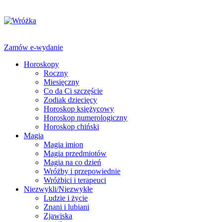
Zamów e-wydanie
Horoskopy
Roczny
Miesięczny
Co da Ci szczęście
Zodiak dziecięcy
Horoskop księżycowy
Horoskop numerologiczny
Horoskop chiński
Magia
Magia imion
Magia przedmiotów
Magia na co dzień
Wróżby i przepowiednie
Wróżbici i terapeuci
Niezwykli/Niezwykłe
Ludzie i życie
Znani i lubiani
Zjawiska