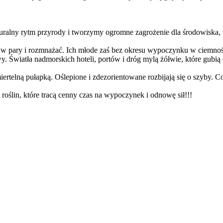
aturalny rytm przyrody i tworzymy ogromne zagrożenie dla środowiska
 w pary i rozmnażać. Ich młode zaś bez okresu wypoczynku w ciemności
. Światła nadmorskich hoteli, portów i dróg mylą żółwie, które gubią 
miertelną pułapką. Oślepione i zdezorientowane rozbijają się o szyby. 
 roślin, które tracą cenny czas na wypoczynek i odnowę sił!!!