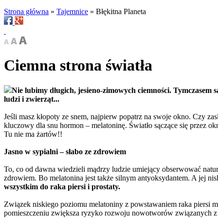
Strona główna
»
Tajemnice
»
Błękitna Planeta
Ciemna strona światła
Nie lubimy długich, jesieno-zimowych ciemności. Tymczasem s
ludzi i zwierząt...
Jeśli masz kłopoty ze snem, najpierw popatrz na swoje okno. Czy za
kluczowy dla snu hormon – melatoninę. Światło sączące się przez okn
Tu nie ma żartów!!
Jasno w sypialni – słabo ze zdrowiem
To, co od dawna wiedzieli mądrzy ludzie umiejący obserwować natur
zdrowiem. Bo melatonina jest także silnym antyoksydantem. A jej 
wszystkim do raka piersi i prostaty.
Związek niskiego poziomu melatoniny z powstawaniem raka piersi mo
pomieszczeniu zwiększa ryzyko rozwoju nowotworów związanych z es