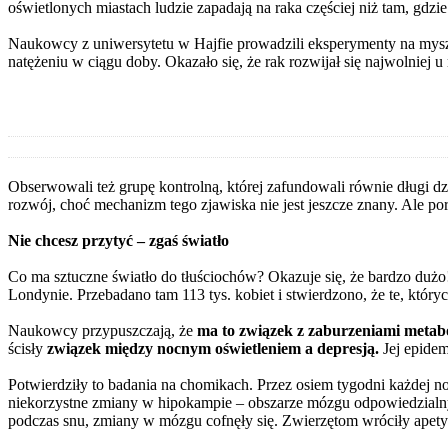
oświetlonych miastach ludzie zapadają na raka częściej niż tam, gdzi
Naukowcy z uniwersytetu w Hajfie prowadzili eksperymenty na myszac
natężeniu w ciągu doby. Okazało się, że rak rozwijał się najwolniej 
Obserwowali też grupę kontrolną, której zafundowali równie długi dz
rozwój, choć mechanizm tego zjawiska nie jest jeszcze znany. Ale po
Nie chcesz przytyć – zgaś światło
Co ma sztuczne światło do tłuściochów? Okazuje się, że bardzo dużo!
Londynie. Przebadano tam 113 tys. kobiet i stwierdzono, że te, który
Naukowcy przypuszczają, że
ma to związek z zaburzeniami metabo
ścisły
związek między nocnym oświetleniem a depresją.
Jej epidem
Potwierdziły to badania na chomikach. Przez osiem tygodni każdej 
niekorzystne zmiany w hipokampie – obszarze mózgu odpowiedzialnym
podczas snu, zmiany w mózgu cofnęły się. Zwierzętom wróciły apety