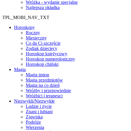
Wróżka - wydanie specjalne
Najlepsza okładka
TPL_MOBI_NAV_TXT
Horoskopy
Roczny
Miesięczny
Co da Ci szczęście
Zodiak dziecięcy
Horoskop księżycowy
Horoskop numerologiczny
Horoskop chiński
Magia
Magia imion
Magia przedmiotów
Magia na co dzień
Wróżby i przepowiednie
Wróżbici i terapeuci
Niezwykli/Niezwykłe
Ludzie i życie
Znani i lubiani
Zjawiska
Podróże
Wierzenia