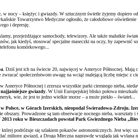
, w nocy – księżyc i gwiazdy. W sztucznym świetle żyjemy dopiero od p
ykańskie Towarzystwo Medyczne ogłosiło, że całodobowe oświetlenie 
ego i depresję.
klamy, przejeżdżające samochody, telewizory. Ale także malutkie świ
znów, jak kiedyś, stosować specjalne maseczki na oczy, by zapewnić so
 telefonu komórkowego...
ba
. Dziś jest ich na świecie 20, najwięcej w Ameryce Północnej. Mają
że zwracać społeczeństwom uwagę na wciąż malejącą liczbę miejsc z 
Ameryce Północnej i zrzesza wszystkie parki ciemnego nieba, nieda
 najjaśniejsze gwiazdy
. W Unii Europejskiej blisko połowa mieszkańcó
yk, wie, że jest to jedno wielkie morze – a może piekło – świateł...
i
w Polsce, w Górach Izerskich, nieopodal Świeradowa-Zdroju. Ize
ie obszary. Prowadzone są tam obserwacje nocnego nieba, warsztaty i
 2013 roku w Bieszczadach powstał Park Gwiezdnego Nieba „Bie
 w której podróżuje się szlakiem pokazów astronomicznych. Jest więc s
dać miliony gwiazd, a Droga Mleczna naprawdę wygląda jak wylana n