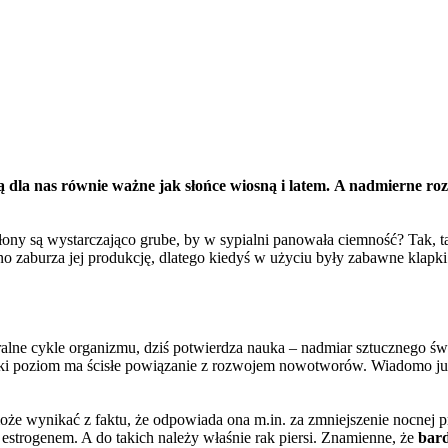
ą dla nas równie ważne jak słońce wiosną i latem. A nadmierne ro
słony są wystarczająco grube, by w sypialni panowała ciemność? Tak, 
o zaburza jej produkcję, dlatego kiedyś w użyciu były zabawne klapki 
alne cykle organizmu, dziś potwierdza nauka – nadmiar sztucznego ś
niski poziom ma ścisłe powiązanie z rozwojem nowotworów. Wiadomo ju
że wynikać z faktu, że odpowiada ona m.in. za zmniejszenie nocnej p
trogenem. A do takich należy właśnie rak piersi. Znamienne, że
bard