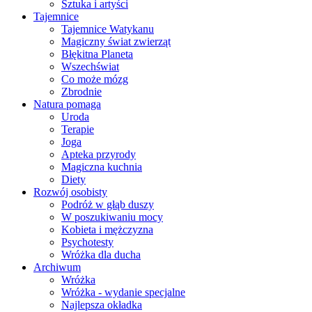
Sztuka i artyści
Tajemnice
Tajemnice Watykanu
Magiczny świat zwierząt
Błękitna Planeta
Wszechświat
Co może mózg
Zbrodnie
Natura pomaga
Uroda
Terapie
Joga
Apteka przyrody
Magiczna kuchnia
Diety
Rozwój osobisty
Podróż w głąb duszy
W poszukiwaniu mocy
Kobieta i mężczyzna
Psychotesty
Wróżka dla ducha
Archiwum
Wróżka
Wróżka - wydanie specjalne
Najlepsza okładka