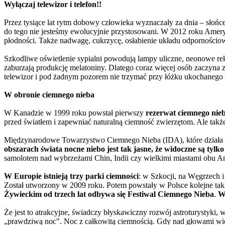
Wyłączaj telewizor i telefon!!
Przez tysiące lat rytm dobowy człowieka wyznaczały za dnia – słońce
do tego nie jesteśmy ewolucyjnie przystosowani. W 2012 roku Amer
płodności. Także nadwagę, cukrzycę, osłabienie układu odpornościow
Szkodliwe oświetlenie sypialni powodują lampy uliczne, neonowe re
zaburzają produkcję melatoniny. Dlatego coraz więcej osób zaczyna 
telewizor i pod żadnym pozorem nie trzymać przy łóżku ukochanego
W obronie ciemnego nieba
W Kanadzie w 1999 roku powstał pierwszy
rezerwat ciemnego nie
przed światłem i zapewniać naturalną ciemność zwierzętom. Ale tak
Międzynarodowe Towarzystwo Ciemnego Nieba (IDA), które działa w 
obszarach świata nocne niebo jest tak jasne, że widoczne są tylko
samolotem nad wybrzeżami Chin, Indii czy wielkimi miastami obu Amer
W Europie istnieją trzy parki ciemności
: w Szkocji, na Węgrzech 
Został utworzony w 2009 roku. Potem powstały w Polsce kolejne tak
Żywieckim od trzech lat odbywa się Festiwal Ciemnego Nieba
.
W
Że jest to atrakcyjne, świadczy błyskawiczny rozwój astroturystyki,
„prawdziwą noc". Noc z całkowitą ciemnością. Gdy nad głowami wi