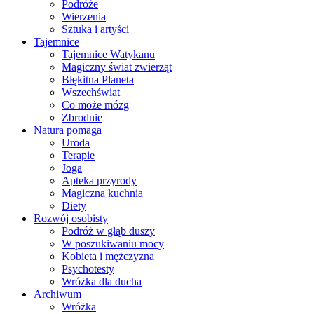
Podróże
Wierzenia
Sztuka i artyści
Tajemnice
Tajemnice Watykanu
Magiczny świat zwierząt
Błękitna Planeta
Wszechświat
Co może mózg
Zbrodnie
Natura pomaga
Uroda
Terapie
Joga
Apteka przyrody
Magiczna kuchnia
Diety
Rozwój osobisty
Podróż w głąb duszy
W poszukiwaniu mocy
Kobieta i mężczyzna
Psychotesty
Wróżka dla ducha
Archiwum
Wróżka