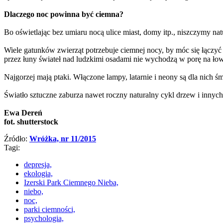
Dlaczego noc powinna być ciemna?
Bo oświetlając bez umiaru nocą ulice miast, domy itp., niszczymy n
Wiele gatunków zwierząt potrzebuje ciemnej nocy, by móc się łączyć
przez łuny świateł nad ludzkimi osadami nie wychodzą w porę na łowy
Najgorzej mają ptaki. Włączone lampy, latarnie i neony są dla nich ś
Światło sztuczne zaburza nawet roczny naturalny cykl drzew i innych
Ewa Dereń
fot. shutterstock
Źródło:
Wróżka, nr 11/2015
Tagi:
depresja,
ekologia,
Izerski Park Ciemnego Nieba,
niebo,
noc,
parki ciemności,
psychologia,