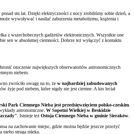
onad stu lat. Dzięki elektryczności z nocy zrobiliśmy sobie dzień, a
może wywoływać i nasilać zaburzenia metabolizmu, krążenia i
atełka z wszechobecnych gadżetów elektronicznych. Wszystkie one
bie sen w absolutnej ciemności. Dobrze też wyłączyć z kontaktu
 chronić otoczenie największych obserwatoriów astronomicznych
ciemnym niebem.
wno zwróciło uwagę na to, że
w najbardziej zabudowanych
w żyje pod niebem, które nigdy nie jest ciemne. A kto leciał
rski Park Ciemnego Nieba jest przedsięwzięciem polsko-czeskim
.
 wykłady astronomiczne.
W Sopotni Wielkiej w Beskidzie
szczady"
. Istnieje też
Ostoja Ciemnego Nieba w gminie Sieraków
.
zansa na zachowanie miejsc, gdzie można będzie jeszcze przeżyć
a niebo struga mleka.