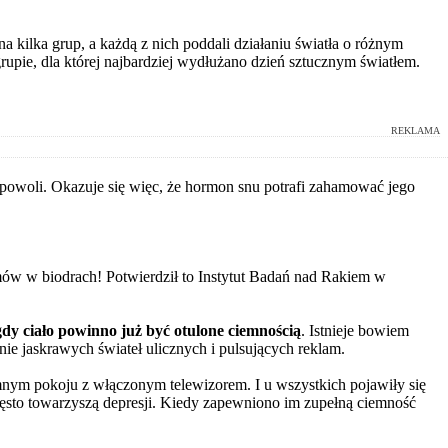
kilka grup, a każdą z nich poddali działaniu światła o różnym
grupie, dla której najbardziej wydłużano dzień sztucznym światłem.
REKLAMA
o powoli. Okazuje się więc, że hormon snu potrafi zahamować jego
amów w biodrach! Potwierdził to Instytut Badań nad Rakiem w
dy ciało powinno już być otulone ciemnością
. Istnieje bowiem
anie jaskrawych świateł ulicznych i pulsujących reklam.
mnym pokoju z włączonym telewizorem. I u wszystkich pojawiły się
ęsto towarzyszą depresji. Kiedy zapewniono im zupełną ciemność