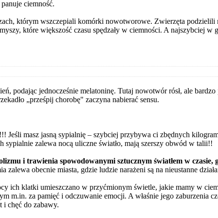
e panuje ciemność.
h, którym wszczepiali komórki nowotworowe. Zwierzęta podzielili na 
u myszy, które większość czasu spędzały w ciemności. A najszybciej w 
ień, podając jednocześnie melatoninę. Tutaj nowotwór rósł, ale bardz
rzekadło „prześpij chorobę" zaczyna nabierać sensu.
!! Jeśli masz jasną sypialnię – szybciej przybywa ci zbędnych kilogr
ch sypialnie zalewa nocą uliczne światło, mają szerszy obwód w talii!!
lizmu i trawienia spowodowanymi sztucznym światłem w czasie, g
ia zalewa obecnie miasta, gdzie ludzie narażeni są na nieustanne dział
nocy ich klatki umieszczano w przyćmionym świetle, jakie mamy w cie
 m.in. za pamięć i odczuwanie emocji. A właśnie jego zaburzenia cz
t i chęć do zabawy.