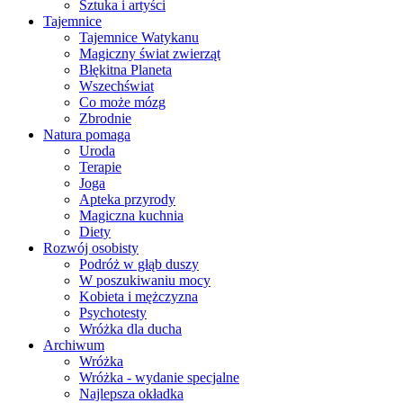
Sztuka i artyści
Tajemnice
Tajemnice Watykanu
Magiczny świat zwierząt
Błękitna Planeta
Wszechświat
Co może mózg
Zbrodnie
Natura pomaga
Uroda
Terapie
Joga
Apteka przyrody
Magiczna kuchnia
Diety
Rozwój osobisty
Podróż w głąb duszy
W poszukiwaniu mocy
Kobieta i mężczyzna
Psychotesty
Wróżka dla ducha
Archiwum
Wróżka
Wróżka - wydanie specjalne
Najlepsza okładka