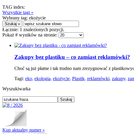
TAG index:
Wszystkie tagi »
Wybrany tag:
ekożycie
Łącznie:
1
znalezionych pozycji.
Pokaż # wyników na stronie:
Zakupy bez plastiku – co zamiast reklamówki?
Choć są już płatne i tak trudno nam zrezygnować z plastikowy
Tagi:
eko,
ekologia,
ekożycie,
Plastik,
reklamówki,
zakupy,
zan
Wyszukiwarka
Kup aktualny numer »