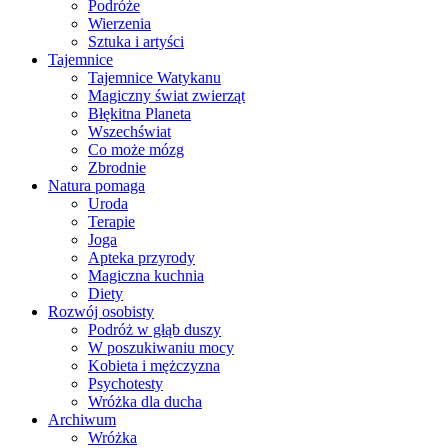
Podróże
Wierzenia
Sztuka i artyści
Tajemnice
Tajemnice Watykanu
Magiczny świat zwierząt
Błękitna Planeta
Wszechświat
Co może mózg
Zbrodnie
Natura pomaga
Uroda
Terapie
Joga
Apteka przyrody
Magiczna kuchnia
Diety
Rozwój osobisty
Podróż w głąb duszy
W poszukiwaniu mocy
Kobieta i mężczyzna
Psychotesty
Wróżka dla ducha
Archiwum
Wróżka