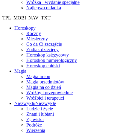
Wróżka - wydanie specjalne
Najlepsza okładka
TPL_MOBI_NAV_TXT
Horoskopy
Roczny
Miesięczny
Co da Ci szczęście
Zodiak dziecięcy
Horoskop księżycowy
Horoskop numerologiczny
Horoskop chiński
Magia
Magia imion
Magia przedmiotów
Magia na co dzień
Wróżby i przepowiednie
Wróżbici i terapeuci
Niezwykli/Niezwykłe
Ludzie i życie
Znani i lubiani
Zjawiska
Podróże
Wierzenia