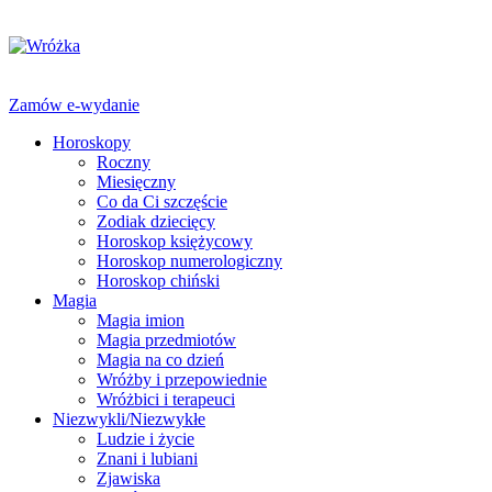
Zamów e-wydanie
Horoskopy
Roczny
Miesięczny
Co da Ci szczęście
Zodiak dziecięcy
Horoskop księżycowy
Horoskop numerologiczny
Horoskop chiński
Magia
Magia imion
Magia przedmiotów
Magia na co dzień
Wróżby i przepowiednie
Wróżbici i terapeuci
Niezwykli/Niezwykłe
Ludzie i życie
Znani i lubiani
Zjawiska