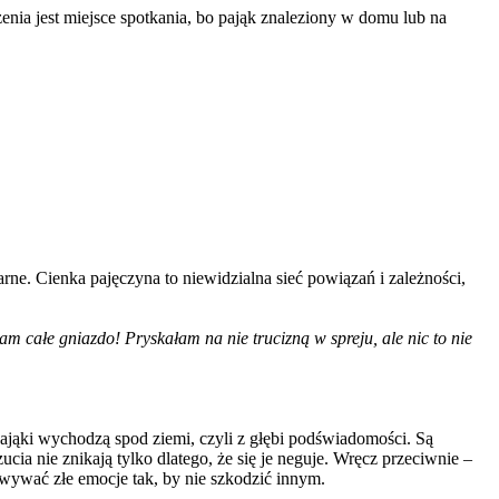
nia jest miejsce spotkania, bo pająk znaleziony w domu lub na
arne. Cienka pajęczyna to niewidzialna sieć powiązań i zależności,
m całe gniazdo! Pryskałam na nie trucizną w spreju, ale nic to nie
Pająki wychodzą spod ziemi, czyli z głębi podświadomości. Są
cia nie znikają tylko dlatego, że się je neguje. Wręcz przeciwnie –
owywać złe emocje tak, by nie szkodzić innym.