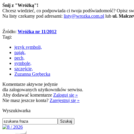
Śnij z "Wróżką"!
Chcesz wiedzieć, co podpowiada ci twoja podświadomość? Opisz swó
Na listy czekamy pod adresami:
listy@wrozka.com.pl
lub
ul. Malcz
Źródło:
Wróżka nr 11/2012
Tagi:
język symboli,
pająk,
pech,
symbole,
szczęście,
Zuzanna Grębecka
Komentarze aktywne jedynie
dla zalogowanych użytkowników serwisu.
Aby dodawać komentarze
Zaloguj się »
Nie masz jeszcze konta?
Zarejestruj się »
Wyszukiwarka