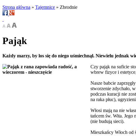
Strona główna
»
Tajemnice
»
Zbrodnie
Pająk
Każdy marzy, by los się do niego uśmiechnął. Niewielu jednak wi
Czy pająk na suficie st
wbrew fizyce i estetyce,
Nasze babcie zaprzęgły
stworzenie zdychało, w
podczas kuracji nie zo
na raka płuc), ugryzien
Włosi mają na nie włas
tańcem św. Wita. Jego 
(nie budują sieci).
Mieszkańcy Włoch od śr