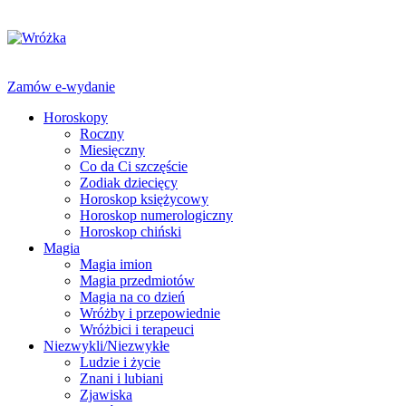
Zamów e-wydanie
Horoskopy
Roczny
Miesięczny
Co da Ci szczęście
Zodiak dziecięcy
Horoskop księżycowy
Horoskop numerologiczny
Horoskop chiński
Magia
Magia imion
Magia przedmiotów
Magia na co dzień
Wróżby i przepowiednie
Wróżbici i terapeuci
Niezwykli/Niezwykłe
Ludzie i życie
Znani i lubiani
Zjawiska