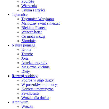
Podróże
Wierzenia
Sztuka i artyści
Tajemnice
Tajemnice Watykanu
Magiczny świat zwierząt
Błękitna Planeta
Wszechświat
Co może mózg
Zbrodnie
Natura pomaga
Uroda
Terapie
Joga
Apteka przyrody
Magiczna kuchnia
Diety
Rozwój osobisty
Podróż w głąb duszy
W poszukiwaniu mocy
Kobieta i mężczyzna
Psychotesty
Wróżka dla ducha
Archiwum
Wróżka