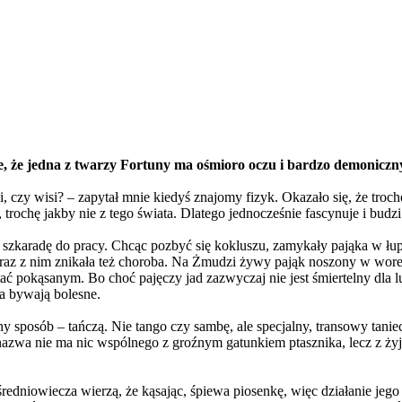
e, że jedna z twarzy Fortuny ma ośmioro oczu i bardzo demoniczny
oi, czy wisi? – zapytał mnie kiedyś znajomy fizyk. Okazało się, że tro
 trochę jakby nie z tego świata. Dlatego jednocześnie fascynuje i budzi
 szkaradę do pracy. Chcąc pozbyć się kokluszu, zamykały pająka w łupi
raz z nim znikała też choroba. Na Żmudzi żywy pająk noszony w wore
stać pokąsanym. Bo choć pajęczy jad zazwyczaj nie jest śmiertelny dla
ia bywają bolesne.
ny sposób – tańczą. Nie tango czy sambę, ale specjalny, transowy tani
nazwa nie ma nic wspólnego z groźnym gatunkiem ptasznika, lecz z ż
edniowiecza wierzą, że kąsając, śpiewa piosenkę, więc działanie jego