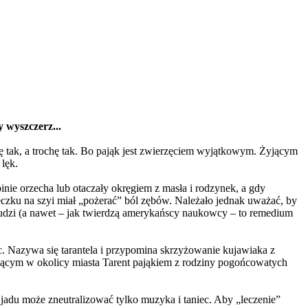
 wyszczerz...
chę tak, a trochę tak. Bo pająk jest zwierzęciem wyjątkowym. Żyjącym
 lęk.
nie orzecha lub otaczały okręgiem z masła i rodzynek, a gdy
czku na szyi miał „pożerać” ból zębów. Należało jednak uważać, by
 ludzi (a nawet – jak twierdzą amerykańscy naukowcy – to remedium
ec. Nazywa się tarantela i przypomina skrzyżowanie kujawiaka z
yjącym w okolicy miasta Tarent pająkiem z rodziny pogońcowatych
 jadu może zneutralizować tylko muzyka i taniec. Aby „leczenie”