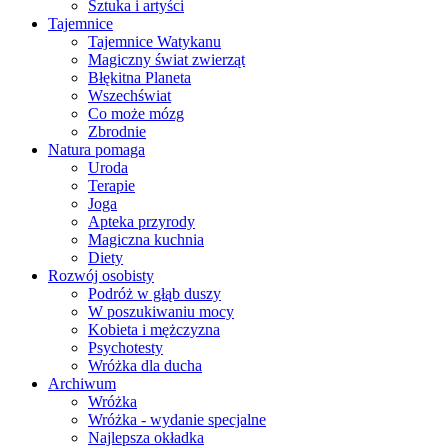
Sztuka i artyści
Tajemnice
Tajemnice Watykanu
Magiczny świat zwierząt
Błękitna Planeta
Wszechświat
Co może mózg
Zbrodnie
Natura pomaga
Uroda
Terapie
Joga
Apteka przyrody
Magiczna kuchnia
Diety
Rozwój osobisty
Podróż w głąb duszy
W poszukiwaniu mocy
Kobieta i mężczyzna
Psychotesty
Wróżka dla ducha
Archiwum
Wróżka
Wróżka - wydanie specjalne
Najlepsza okładka