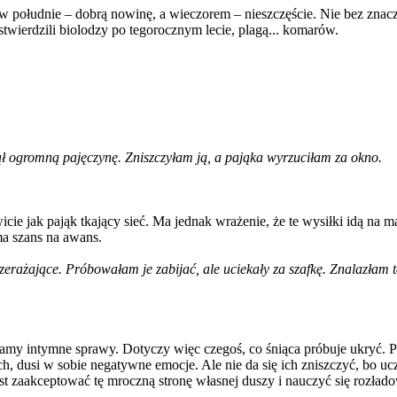
w południe – dobrą nowinę, a wieczorem – nieszczęście. Nie bez znacze
stwierdzili biolodzy po tegorocznym lecie, plagą... komarów.
ł ogromną pajęczynę. Zniszczyłam ją, a pająka wyrzuciłam za okno.
cie jak pająk tkający sieć. Ma jednak wrażenie, że te wysiłki idą na m
ma szans na awans.
erażające. Próbowałam je zabijać, ale uciekały za szafkę. Znalazłam ta
wiamy intymne sprawy. Dotyczy więc czegoś, co śniąca próbuje ukryć. 
h, dusi w sobie negatywne emocje. Ale nie da się ich zniszczyć, bo uczu
st zaakceptować tę mroczną stronę własnej duszy i nauczyć się rozład