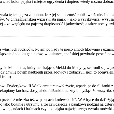
ba znać kolor pająka i miejsce ugryzienia i dopiero wtedy można dobra
ła tę terapię za zabobon, lecz jej skuteczność robiła wrażenie. I to na
ów. W chrześcijańskiej wizji świata pająk – jako wyzyskiwacz (wysysa
ej – ze względu na pajęczą drapieżność i jadowitość, a także nocny tr
 własnych rodziców. Potem poglądy te nieco zmodyfikowano i uznano, 
yłącznie do kilku gatunków, w kulturze japońskiej przybrało postać p
cie Mahometa, który uciekając z Mekki do Medyny, schronił się w jaski
chwilę potem nadbiegli prześladowcy i zobaczyli sieć, to pomyśleli, ż
kietku).
owi Fryderykowi II Wielkiemu uratował życie, wpadając do filiżanki z
kupiony kucharz dosypał do filiżanki trucizny i, myśląc, że wszystko s
 a przecież mieszka też w pałacach królewskich”. W Afryce do dziś żyją
 jako boginię i utrzymują, że zawdzięczają pająkowi podział na cztery 
 w legendach i baśniach czyni z pająka największego rywala mrówki –