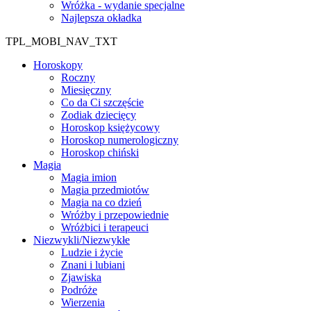
Wróżka - wydanie specjalne
Najlepsza okładka
TPL_MOBI_NAV_TXT
Horoskopy
Roczny
Miesięczny
Co da Ci szczęście
Zodiak dziecięcy
Horoskop księżycowy
Horoskop numerologiczny
Horoskop chiński
Magia
Magia imion
Magia przedmiotów
Magia na co dzień
Wróżby i przepowiednie
Wróżbici i terapeuci
Niezwykli/Niezwykłe
Ludzie i życie
Znani i lubiani
Zjawiska
Podróże
Wierzenia