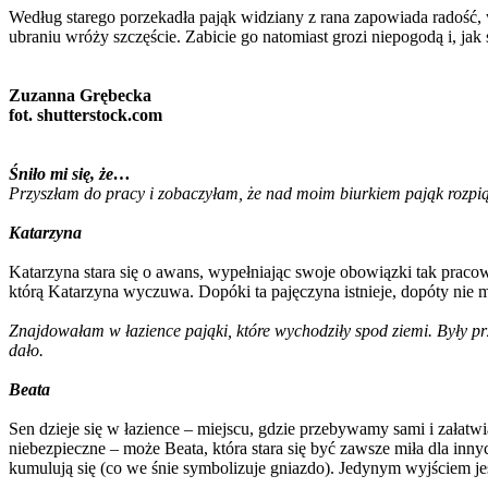
Według starego porzekadła pająk widziany z rana zapowiada radość, 
ubraniu wróży szczęście. Zabicie go natomiast grozi niepogodą i, jak 
Zuzanna Grębecka
fot. shutterstock.com
Śniło mi się, że…
Przyszłam do pracy i zobaczyłam, że nad moim biurkiem pająk rozpią
Katarzyna
Katarzyna stara się o awans, wypełniając swoje obowiązki tak pracowi
którą Katarzyna wyczuwa. Dopóki ta pajęczyna istnieje, dopóty nie 
Znajdowałam w łazience pająki, które wychodziły spod ziemi. Były prz
dało.
Beata
Sen dzieje się w łazience – miejscu, gdzie przebywamy sami i załat
niebezpieczne – może Beata, która stara się być zawsze miła dla innyc
kumulują się (co we śnie symbolizuje gniazdo). Jedynym wyjściem je