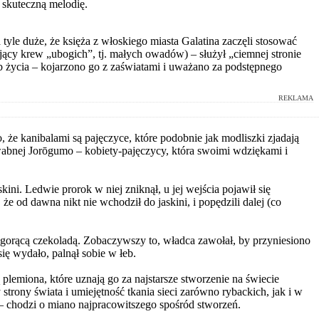
ć skuteczną melodię.
 tyle duże, że księża z włoskiego miasta Galatina zaczęli stosować
jący krew „ubogich”, tj. małych owadów) – służył „ciemnej stronie
yb życia – kojarzono go z zaświatami i uważano za podstępnego
REKLAMA
że kanibalami są pajęczyce, które podobnie jak modliszki zjadają
owabnej Jorōgumo – kobiety-pajęczycy, która swoimi wdziękami i
ni. Ledwie prorok w niej zniknął, u jej wejścia pojawił się
e od dawna nikt nie wchodził do jaskini, i popędzili dalej (co
 gorącą czekoladą. Zobaczywszy to, władca zawołał, by przyniesiono
ię wydało, palnął sobie w łeb.
 plemiona, które uznają go za najstarsze stworzenie na świecie
strony świata i umiejętność tkania sieci zarówno rybackich, jak i w
 chodzi o miano najpracowitszego spośród stworzeń.