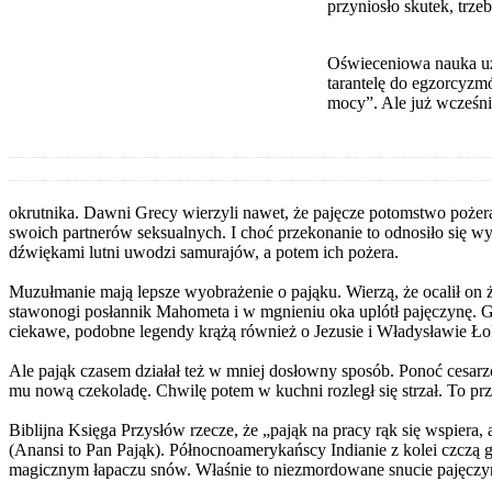
przyniosło skutek, trze
Oświeceniowa nauka uzna
tarantelę do egzorcyzm
mocy”. Ale już wcześni
okrutnika. Dawni Grecy wierzyli nawet, że pajęcze potomstwo pożera
swoich partnerów seksualnych. I choć przekonanie to odnosiło się w
dźwiękami lutni uwodzi samurajów, a potem ich pożera.
Muzułmanie mają lepsze wyobrażenie o pająku. Wierzą, że ocalił on ży
stawonogi posłannik Mahometa i w mgnieniu oka uplótł pajęczynę. Gdy 
ciekawe, podobne legendy krążą również o Jezusie i Władysławie Ło
Ale pająk czasem działał też w mniej dosłowny sposób. Ponoć cesarz
mu nową czekoladę. Chwilę potem w kuchni rozległ się strzał. To prze
Biblijna Księga Przysłów rzecze, że „pająk na pracy rąk się wspiera,
(Anansi to Pan Pająk). Północnoamerykańscy Indianie z kolei czczą go
magicznym łapaczu snów. Właśnie to niezmordowane snucie pajęczyn