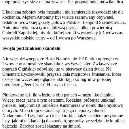
mógł połączyć się z nią na zawsze. Tak przynajmniej mówiła ulica.
Ukochana zabójcy była mężatką i nie zamierzała rozwodzić się dla
kochanka. Mężem Antoniny był wielce szanowany obywatel,
redaktor lwowskiej gazety „Słowo Polskie" Leopold Szenderowicz.
Antonina była poza tym najbliższą przyjaciółką i powiernicą
Gabrieli Zapolskiej, pisarki, której sztuki wystawiały już wówczas
wszystkie polskie teatry – od Lwowa po Warszawę.
Święta pod znakiem skandalu
Nic więc dziwnego, że Boże Narodzenie 1910 roku upłynęło we
Lwowie w atmosferze skandalu z wyższych sfer. Zwłaszcza że
pogrzeb Ogińskiej odbył się już w pierwszy dzień świąt. Na
Cmentarz Łyczakowski przyszła cała miejscowa śmietanka, która
cztery dni wcześniej oglądała aktorkę jako Ingrid w polskiej
premierze „Peer Gynta" Henryka Ibsena.
Plotkowano też, ile wlezie, o obu panach – mężu i kochanku.
Więcej rzecz jasna o tym ostatnim. Rodzina, próbując uniknąć
procesu, natychmiast umieściła Kazimierza w domu dla umysłowo
chorych. Miało to przekonać sąd o jego niepoczytalności.
Nadaremnie! Trzy kule w ciele aktorki, a także całkiem przytomne
listy, jakimi nakłaniał ją do spotkań, sprawiły, że sędzia nie kupił tej
bajeczki. Zabójca został skazany na śmierć.