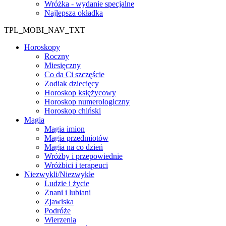
Wróżka - wydanie specjalne
Najlepsza okładka
TPL_MOBI_NAV_TXT
Horoskopy
Roczny
Miesięczny
Co da Ci szczęście
Zodiak dziecięcy
Horoskop księżycowy
Horoskop numerologiczny
Horoskop chiński
Magia
Magia imion
Magia przedmiotów
Magia na co dzień
Wróżby i przepowiednie
Wróżbici i terapeuci
Niezwykli/Niezwykłe
Ludzie i życie
Znani i lubiani
Zjawiska
Podróże
Wierzenia