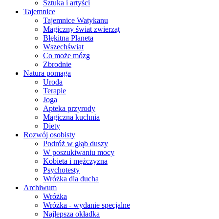
Sztuka i artyści
Tajemnice
Tajemnice Watykanu
Magiczny świat zwierząt
Błękitna Planeta
Wszechświat
Co może mózg
Zbrodnie
Natura pomaga
Uroda
Terapie
Joga
Apteka przyrody
Magiczna kuchnia
Diety
Rozwój osobisty
Podróż w głąb duszy
W poszukiwaniu mocy
Kobieta i mężczyzna
Psychotesty
Wróżka dla ducha
Archiwum
Wróżka
Wróżka - wydanie specjalne
Najlepsza okładka