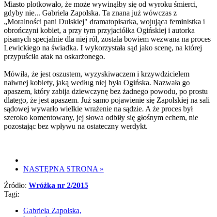
Miasto plotkowało, że może wywinąłby się od wyroku śmierci,
gdyby nie... Gabriela Zapolska. Ta znana już wówczas z
„Moralności pani Dulskiej" dramatopisarka, wojująca feministka i
obrończyni kobiet, a przy tym przyjaciółka Ogińskiej i autorka
pisanych specjalnie dla niej ról, została bowiem wezwana na proces
Lewickiego na świadka. I wykorzystała sąd jako scenę, na której
przypuściła atak na oskarżonego.
Mówiła, że jest oszustem, wyzyskiwaczem i krzywdzicielem
naiwnej kobiety, jaką według niej była Ogińska. Nazwała go
apaszem, który zabija dziewczynę bez żadnego powodu, po prostu
dlatego, że jest apaszem. Już samo pojawienie się Zapolskiej na sali
sądowej wywarło wielkie wrażenie na sądzie. A że proces był
szeroko komentowany, jej słowa odbiły się głośnym echem, nie
pozostając bez wpływu na ostateczny werdykt.
NASTĘPNA STRONA
»
Źródło:
Wróżka nr 2/2015
Tagi:
Gabriela Zapolska,