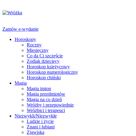
Zamów e-wydanie
Horoskopy
Roczny
Miesięczny
Co da Ci szczęście
Zodiak dziecięcy
Horoskop księżycowy
Horoskop numerologiczny
Horoskop chiński
Magia
Magia imion
Magia przedmiotów
Magia na co dzień
Wróżby i przepowiednie
Wróżbici i terapeuci
Niezwykli/Niezwykłe
Ludzie i życie
Znani i lubiani
Zjawiska