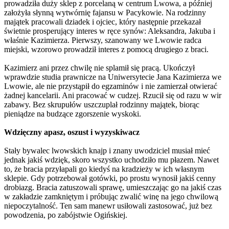
prowadziła duży sklep z porcelaną w centrum Lwowa, a później
założyła słynną wytwórnię fajansu w Pacykowie. Na rodzinny
majątek pracowali dziadek i ojciec, który następnie przekazał
świetnie prosperujący interes w ręce synów: Aleksandra, Jakuba i
właśnie Kazimierza. Pierwszy, szanowany we Lwowie radca
miejski, wzorowo prowadził interes z pomocą drugiego z braci.
Kazimierz ani przez chwilę nie splamił się pracą. Ukończył
wprawdzie studia prawnicze na Uniwersytecie Jana Kazimierza we
Lwowie, ale nie przystąpił do egzaminów i nie zamierzał otwierać
żadnej kancelarii. Ani pracować w cudzej. Rzucił się od razu w wir
zabawy. Bez skrupułów uszczuplał rodzinny majątek, biorąc
pieniądze na budzące zgorszenie wyskoki.
Wdzięczny apasz, oszust i wyzyskiwacz
Stały bywalec lwowskich knajp i znany uwodziciel musiał mieć
jednak jakiś wdzięk, skoro wszystko uchodziło mu płazem. Nawet
to, że bracia przyłapali go kiedyś na kradzieży w ich własnym
sklepie. Gdy potrzebował gotówki, po prostu wynosił jakiś cenny
drobiazg. Bracia zatuszowali sprawę, umieszczając go na jakiś czas
w zakładzie zamkniętym i próbując zwalić winę na jego chwilową
niepoczytalność. Ten sam manewr usiłowali zastosować, już bez
powodzenia, po zabójstwie Ogińskiej.