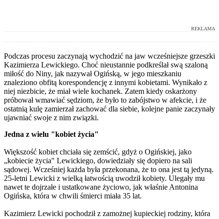
REKLAMA
Podczas procesu zaczynają wychodzić na jaw wcześniejsze grzeszki
Kazimierza Lewickiego. Choć nieustannie podkreślał swą szaloną
miłość do Niny, jak nazywał Ogińską, w jego mieszkaniu
znaleziono obfitą korespondencję z innymi kobietami. Wynikało z
niej niezbicie, że miał wiele kochanek. Zatem kiedy oskarżony
próbował wmawiać sędziom, że było to zabójstwo w afekcie, i że
ostatnią kulę zamierzał zachować dla siebie, kolejne panie zaczynały
ujawniać swoje z nim związki.
Jedna z wielu "kobiet życia"
Większość kobiet chciała się zemścić, gdyż o Ogińskiej, jako
„kobiecie życia" Lewickiego, dowiedziały się dopiero na sali
sądowej. Wcześniej każda była przekonana, że to ona jest tą jedyną.
25-letni Lewicki z wielką łatwością uwodził kobiety. Ulegały mu
nawet te dojrzałe i ustatkowane życiowo, jak właśnie Antonina
Ogińska, która w chwili śmierci miała 35 lat.
Kazimierz Lewicki pochodził z zamożnej kupieckiej rodziny, która