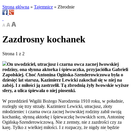
Strona główna
»
Tajemnice
»
Zbrodnie
Zazdrosny kochanek
Strona 1 z 2
On uwodziciel, utracjusz i czarna owca zacnej lwowskiej
rodziny, ona słynna aktorka i śpiewaczka, przyjaciółka Gabrieli
Zapolskiej. Choć Antonina Ogińska-Szenderowiczowa była o
dziesięć lat starsza, Kazimierz Lewicki zakochał się w niej na
zabój. I z miłości ją zastrzelił. Tą zbrodnią żyły lwowskie wyższe
sfery, a ulica śpiewała o niej piosenki.
W przeddzień Wigilii Bożego Narodzenia 1910 roku, w południe,
rozległy się trzy strzały. Kazimierz Lewicki, utracjusz, złoty
młodzieniec i czarna owca zacnej lwowskiej rodziny zabił swoją
kochankę, słynną aktorkę i śpiewaczkę lwowskich scen, Antoninę
Ogińską-Szenderowiczową. Nie z zemsty, nie z zazdrości czy za
karę. Tylko z wielkiej miłości. I z rozpaczy, że nigdy nie będzie