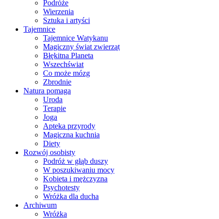
Podróże
Wierzenia
Sztuka i artyści
Tajemnice
Tajemnice Watykanu
Magiczny świat zwierząt
Błękitna Planeta
Wszechświat
Co może mózg
Zbrodnie
Natura pomaga
Uroda
Terapie
Joga
Apteka przyrody
Magiczna kuchnia
Diety
Rozwój osobisty
Podróż w głąb duszy
W poszukiwaniu mocy
Kobieta i mężczyzna
Psychotesty
Wróżka dla ducha
Archiwum
Wróżka