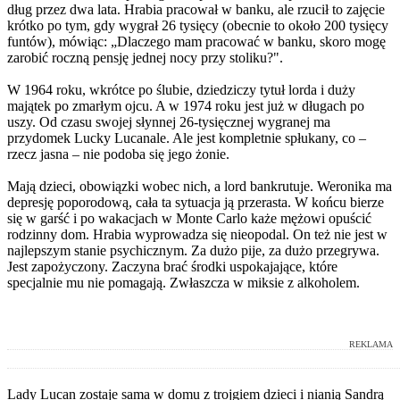
dług przez dwa lata. Hrabia pracował w banku, ale rzucił to zajęcie
krótko po tym, gdy wygrał 26 tysięcy (obecnie to około 200 tysięcy
funtów), mówiąc: „Dlaczego mam pracować w banku, skoro mogę
zarobić roczną pensję jednej nocy przy stoliku?".
W 1964 roku, wkrótce po ślubie, dziedziczy tytuł lorda i duży
majątek po zmarłym ojcu. A w 1974 roku jest już w długach po
uszy. Od czasu swojej słynnej 26-tysięcznej wygranej ma
przydomek Lucky Lucanale. Ale jest kompletnie spłukany, co –
rzecz jasna – nie podoba się jego żonie.
Mają dzieci, obowiązki wobec nich, a lord bankrutuje. Weronika ma
depresję poporodową, cała ta sytuacja ją przerasta. W końcu bierze
się w garść i po wakacjach w Monte Carlo każe mężowi opuścić
rodzinny dom. Hrabia wyprowadza się nieopodal. On też nie jest w
najlepszym stanie psychicznym. Za dużo pije, za dużo przegrywa.
Jest zapożyczony. Zaczyna brać środki uspokajające, które
specjalnie mu nie pomagają. Zwłaszcza w miksie z alkoholem.
REKLAMA
Lady Lucan zostaje sama w domu z trojgiem dzieci i nianią Sandrą