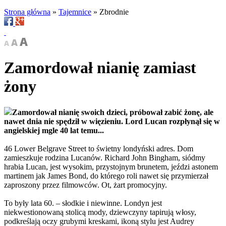
Strona główna
»
Tajemnice
»
Zbrodnie
Zamordował nianię zamiast
żony
Zamordował nianię swoich dzieci, próbował zabić żonę, ale
nawet dnia nie spędził w więzieniu. Lord Lucan rozpłynął się w
angielskiej mgle 40 lat temu...
46 Lower Belgrave Street to świetny londyński adres. Dom
zamieszkuje rodzina Lucanów. Richard John Bingham, siódmy
hrabia Lucan, jest wysokim, przystojnym brunetem, jeździ astonem
martinem jak James Bond, do którego roli nawet się przymierzał
zaproszony przez filmowców. Ot, żart promocyjny.
To były lata 60. – słodkie i niewinne. Londyn jest
niekwestionowaną stolicą mody, dziewczyny tapirują włosy,
podkreślają oczy grubymi kreskami, ikoną stylu jest Audrey