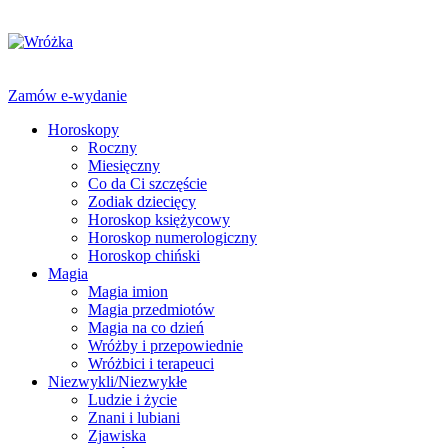
Zamów e-wydanie
Horoskopy
Roczny
Miesięczny
Co da Ci szczęście
Zodiak dziecięcy
Horoskop księżycowy
Horoskop numerologiczny
Horoskop chiński
Magia
Magia imion
Magia przedmiotów
Magia na co dzień
Wróżby i przepowiednie
Wróżbici i terapeuci
Niezwykli/Niezwykłe
Ludzie i życie
Znani i lubiani
Zjawiska