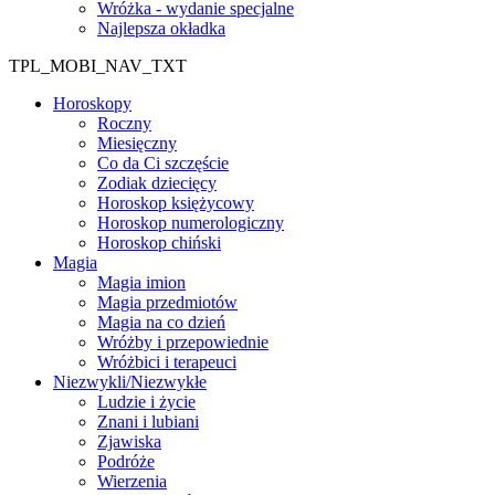
Wróżka - wydanie specjalne
Najlepsza okładka
TPL_MOBI_NAV_TXT
Horoskopy
Roczny
Miesięczny
Co da Ci szczęście
Zodiak dziecięcy
Horoskop księżycowy
Horoskop numerologiczny
Horoskop chiński
Magia
Magia imion
Magia przedmiotów
Magia na co dzień
Wróżby i przepowiednie
Wróżbici i terapeuci
Niezwykli/Niezwykłe
Ludzie i życie
Znani i lubiani
Zjawiska
Podróże
Wierzenia