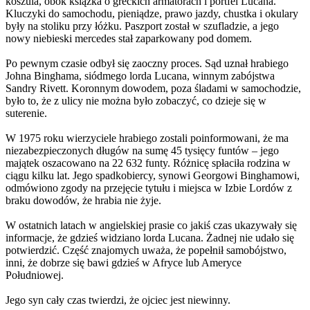
koszula, obok książka o greckich armatorach i portfel Lucana.
Kluczyki do samochodu, pieniądze, prawo jazdy, chustka i okulary
były na stoliku przy łóżku. Paszport został w szufladzie, a jego
nowy niebieski mercedes stał zaparkowany pod domem.
Po pewnym czasie odbył się zaoczny proces. Sąd uznał hrabiego
Johna Binghama, siódmego lorda Lucana, winnym zabójstwa
Sandry Rivett. Koronnym dowodem, poza śladami w samochodzie,
było to, że z ulicy nie można było zobaczyć, co dzieje się w
suterenie.
W 1975 roku wierzyciele hrabiego zostali poinformowani, że ma
niezabezpieczonych długów na sumę 45 tysięcy funtów – jego
majątek oszacowano na 22 632 funty. Różnicę spłaciła rodzina w
ciągu kilku lat. Jego spadkobiercy, synowi Georgowi Binghamowi,
odmówiono zgody na przejęcie tytułu i miejsca w Izbie Lordów z
braku dowodów, że hrabia nie żyje.
W ostatnich latach w angielskiej prasie co jakiś czas ukazywały się
informacje, że gdzieś widziano lorda Lucana. Żadnej nie udało się
potwierdzić. Część znajomych uważa, że popełnił samobójstwo,
inni, że dobrze się bawi gdzieś w Afryce lub Ameryce
Południowej.
Jego syn cały czas twierdzi, że ojciec jest niewinny.