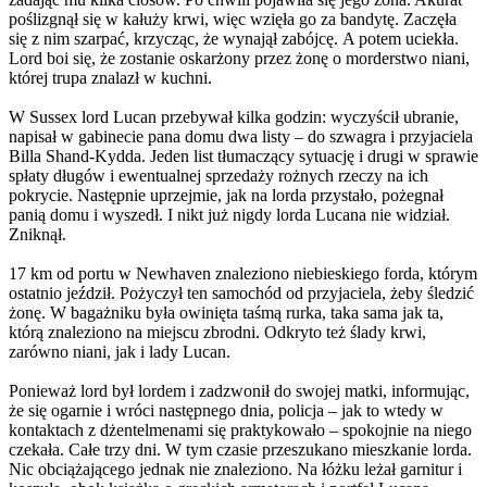
poślizgnął się w kałuży krwi, więc wzięła go za bandytę. Zaczęła
się z nim szarpać, krzycząc, że wynajął zabójcę. A potem uciekła.
Lord boi się, że zostanie oskarżony przez żonę o morderstwo niani,
której trupa znalazł w kuchni.
W Sussex lord Lucan przebywał kilka godzin: wyczyścił ubranie,
napisał w gabinecie pana domu dwa listy – do szwagra i przyjaciela
Billa Shand-Kydda. Jeden list tłumaczący sytuację i drugi w sprawie
spłaty długów i ewentualnej sprzedaży rożnych rzeczy na ich
pokrycie. Następnie uprzejmie, jak na lorda przystało, pożegnał
panią domu i wyszedł. I nikt już nigdy lorda Lucana nie widział.
Zniknął.
17 km od portu w Newhaven znaleziono niebieskiego forda, którym
ostatnio jeździł. Pożyczył ten samochód od przyjaciela, żeby śledzić
żonę. W bagażniku była owinięta taśmą rurka, taka sama jak ta,
którą znaleziono na miejscu zbrodni. Odkryto też ślady krwi,
zarówno niani, jak i lady Lucan.
Ponieważ lord był lordem i zadzwonił do swojej matki, informując,
że się ogarnie i wróci następnego dnia, policja – jak to wtedy w
kontaktach z dżentelmenami się praktykowało – spokojnie na niego
czekała. Całe trzy dni. W tym czasie przeszukano mieszkanie lorda.
Nic obciążającego jednak nie znaleziono. Na łóżku leżał garnitur i