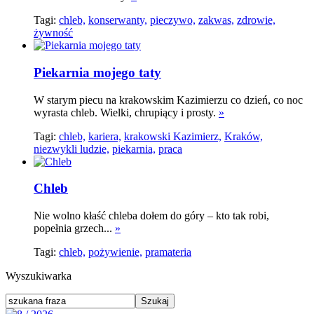
Tagi:
chleb,
konserwanty,
pieczywo,
zakwas,
zdrowie,
żywność
Piekarnia mojego taty
W starym piecu na krakowskim Kazimierzu co dzień, co noc
wyrasta chleb. Wielki, chrupiący i prosty.
»
Tagi:
chleb,
kariera,
krakowski Kazimierz,
Kraków,
niezwykli ludzie,
piekarnia,
praca
Chleb
Nie wolno kłaść chleba dołem do góry – kto tak robi,
popełnia grzech...
»
Tagi:
chleb,
pożywienie,
pramateria
Wyszukiwarka