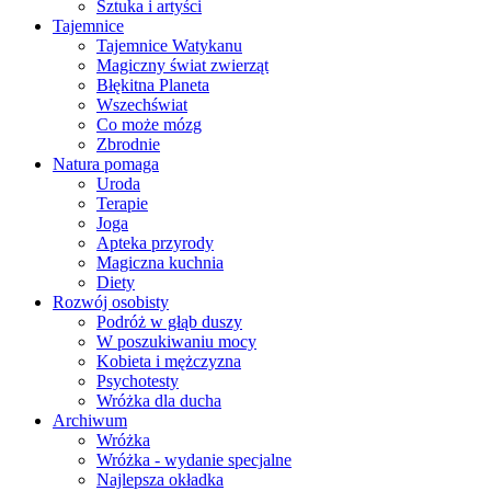
Sztuka i artyści
Tajemnice
Tajemnice Watykanu
Magiczny świat zwierząt
Błękitna Planeta
Wszechświat
Co może mózg
Zbrodnie
Natura pomaga
Uroda
Terapie
Joga
Apteka przyrody
Magiczna kuchnia
Diety
Rozwój osobisty
Podróż w głąb duszy
W poszukiwaniu mocy
Kobieta i mężczyzna
Psychotesty
Wróżka dla ducha
Archiwum
Wróżka
Wróżka - wydanie specjalne
Najlepsza okładka