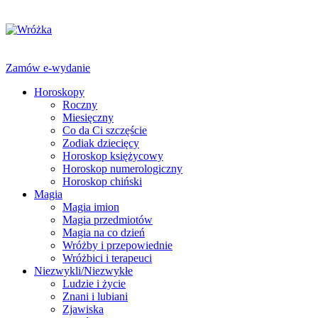
Zamów e-wydanie
Horoskopy
Roczny
Miesięczny
Co da Ci szczęście
Zodiak dziecięcy
Horoskop księżycowy
Horoskop numerologiczny
Horoskop chiński
Magia
Magia imion
Magia przedmiotów
Magia na co dzień
Wróżby i przepowiednie
Wróżbici i terapeuci
Niezwykli/Niezwykłe
Ludzie i życie
Znani i lubiani
Zjawiska