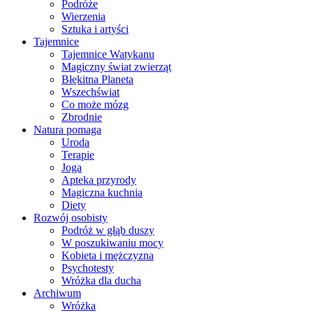
Podróże
Wierzenia
Sztuka i artyści
Tajemnice
Tajemnice Watykanu
Magiczny świat zwierząt
Błękitna Planeta
Wszechświat
Co może mózg
Zbrodnie
Natura pomaga
Uroda
Terapie
Joga
Apteka przyrody
Magiczna kuchnia
Diety
Rozwój osobisty
Podróż w głąb duszy
W poszukiwaniu mocy
Kobieta i mężczyzna
Psychotesty
Wróżka dla ducha
Archiwum
Wróżka