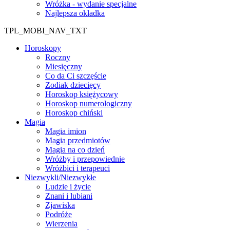
Wróżka - wydanie specjalne
Najlepsza okładka
TPL_MOBI_NAV_TXT
Horoskopy
Roczny
Miesięczny
Co da Ci szczęście
Zodiak dziecięcy
Horoskop księżycowy
Horoskop numerologiczny
Horoskop chiński
Magia
Magia imion
Magia przedmiotów
Magia na co dzień
Wróżby i przepowiednie
Wróżbici i terapeuci
Niezwykli/Niezwykłe
Ludzie i życie
Znani i lubiani
Zjawiska
Podróże
Wierzenia