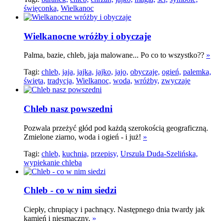
święconka,
Wielkanoc
Wielkanocne wróżby i obyczaje
Palma, bazie, chleb, jaja malowane... Po co to wszystko??
»
Tagi:
chleb,
jaja,
jajka,
jajko,
jajo,
obyczaje,
ogień,
palemka,
święta,
tradycja,
Wielkanoc,
woda,
wróżby,
zwyczaje
Chleb nasz powszedni
Pozwala przeżyć głód pod każdą szerokością geograficzną.
Zmielone ziarno, woda i ogień - i już!
»
Tagi:
chleb,
kuchnia,
przepisy,
Urszula Duda-Szelińska,
wypiekanie chleba
Chleb - co w nim siedzi
Ciepły, chrupiący i pachnący. Następnego dnia twardy jak
kamień i niesmaczny.
»