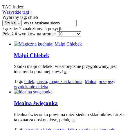
TAG index:
Wszystkie tagi »
Wybrany tag:
chleb
Łącznie:
7
znalezionych pozycji.
Pokaż # wyników na stronie:
Małpi Chlebek
Słodki małpi chlebek, własnoręcznie przygotowany, jest
idealny do porannej kawy!
»
Tagi:
chleb,
ciasto,
magiczna kuchnia,
Małpa,
przepisy,
wypiekanie chleba
Idealna święconka
Idealna święconka powinna mieć siedem składników. Liczba
ta oznacza doskonałość, pełnię.
»
Tagi:
baranek,
chleb,
chrzan,
jajko,
magia,
ser,
symbole,