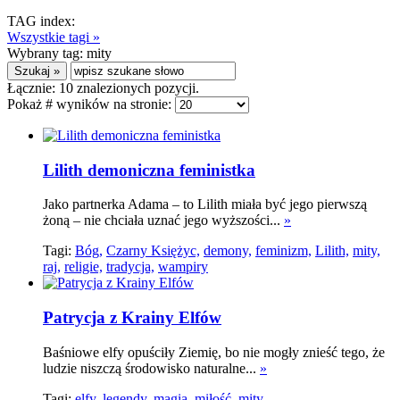
TAG index:
Wszystkie tagi »
Wybrany tag:
mity
Łącznie:
10
znalezionych pozycji.
Pokaż # wyników na stronie:
Lilith demoniczna feministka
Jako partnerka Adama – to Lilith miała być jego pierwszą
żoną – nie chciała uznać jego wyższości...
»
Tagi:
Bóg,
Czarny Księżyc,
demony,
feminizm,
Lilith,
mity,
raj,
religie,
tradycja,
wampiry
Patrycja z Krainy Elfów
Baśniowe elfy opuściły Ziemię, bo nie mogły znieść tego, że
ludzie niszczą środowisko naturalne...
»
Tagi:
elfy,
legendy,
magia,
miłość,
mity