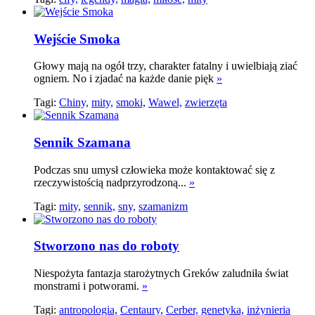
Wejście Smoka
Głowy mają na ogół trzy, charakter fatalny i uwielbiają ziać
ogniem. No i zjadać na każde danie pięk
»
Tagi:
Chiny,
mity,
smoki,
Wawel,
zwierzęta
Sennik Szamana
Podczas snu umysł człowieka może kontaktować się z
rzeczywistością nadprzyrodzoną...
»
Tagi:
mity,
sennik,
sny,
szamanizm
Stworzono nas do roboty
Niespożyta fantazja starożytnych Greków zaludniła świat
monstrami i potworami.
»
Tagi:
antropologia,
Centaury,
Cerber,
genetyka,
inżynieria