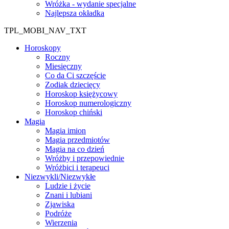
Wróżka - wydanie specjalne
Najlepsza okładka
TPL_MOBI_NAV_TXT
Horoskopy
Roczny
Miesięczny
Co da Ci szczęście
Zodiak dziecięcy
Horoskop księżycowy
Horoskop numerologiczny
Horoskop chiński
Magia
Magia imion
Magia przedmiotów
Magia na co dzień
Wróżby i przepowiednie
Wróżbici i terapeuci
Niezwykli/Niezwykłe
Ludzie i życie
Znani i lubiani
Zjawiska
Podróże
Wierzenia