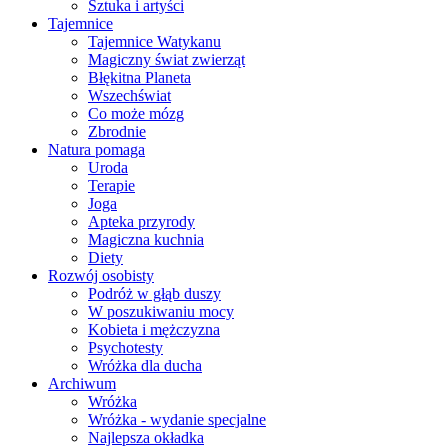
Sztuka i artyści
Tajemnice
Tajemnice Watykanu
Magiczny świat zwierząt
Błękitna Planeta
Wszechświat
Co może mózg
Zbrodnie
Natura pomaga
Uroda
Terapie
Joga
Apteka przyrody
Magiczna kuchnia
Diety
Rozwój osobisty
Podróż w głąb duszy
W poszukiwaniu mocy
Kobieta i mężczyzna
Psychotesty
Wróżka dla ducha
Archiwum
Wróżka
Wróżka - wydanie specjalne
Najlepsza okładka