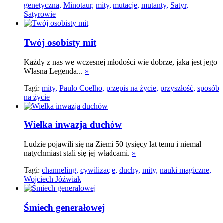
genetyczna,
Minotaur,
mity,
mutacje,
mutanty,
Satyr,
Satyrowie
Twój osobisty mit
Każdy z nas we wczesnej młodości wie dobrze, jaka jest jego
Własna Legenda...
»
Tagi:
mity,
Paulo Coelho,
przepis na życie,
przyszłość,
sposób
na życie
Wielka inwazja duchów
Ludzie pojawili się na Ziemi 50 tysięcy lat temu i niemal
natychmiast stali się jej władcami.
»
Tagi:
channeling,
cywilizacje,
duchy,
mity,
nauki magiczne,
Wojciech Jóźwiak
Śmiech generałowej