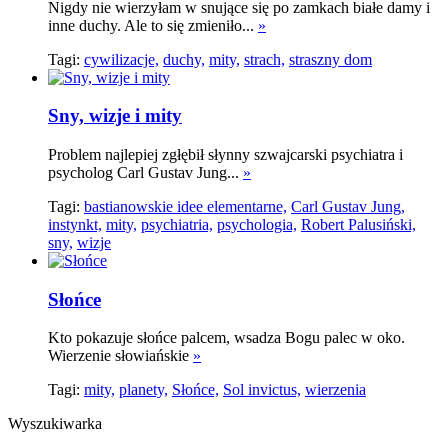
Nigdy nie wierzyłam w snujące się po zamkach białe damy i
inne duchy. Ale to się zmieniło...
»
Tagi:
cywilizacje,
duchy,
mity,
strach,
straszny dom
Sny, wizje i mity
Problem najlepiej zgłębił słynny szwajcarski psychiatra i
psycholog Carl Gustav Jung...
»
Tagi:
bastianowskie idee elementarne,
Carl Gustav Jung,
instynkt,
mity,
psychiatria,
psychologia,
Robert Palusiński,
sny,
wizje
Słońce
Kto pokazuje słońce palcem, wsadza Bogu palec w oko.
Wierzenie słowiańskie
»
Tagi:
mity,
planety,
Słońce,
Sol invictus,
wierzenia
Wyszukiwarka