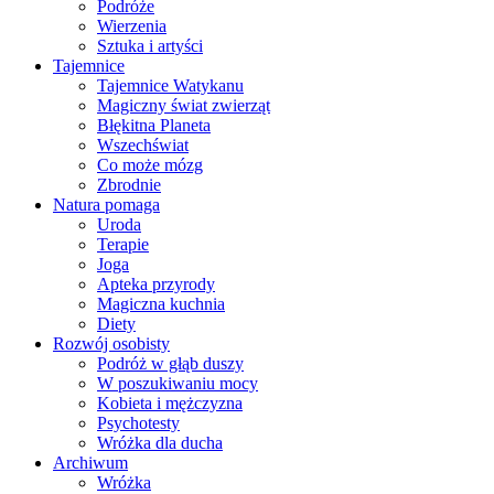
Podróże
Wierzenia
Sztuka i artyści
Tajemnice
Tajemnice Watykanu
Magiczny świat zwierząt
Błękitna Planeta
Wszechświat
Co może mózg
Zbrodnie
Natura pomaga
Uroda
Terapie
Joga
Apteka przyrody
Magiczna kuchnia
Diety
Rozwój osobisty
Podróż w głąb duszy
W poszukiwaniu mocy
Kobieta i mężczyzna
Psychotesty
Wróżka dla ducha
Archiwum
Wróżka