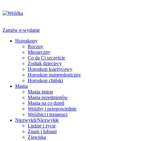
Zamów e-wydanie
Horoskopy
Roczny
Miesięczny
Co da Ci szczęście
Zodiak dziecięcy
Horoskop księżycowy
Horoskop numerologiczny
Horoskop chiński
Magia
Magia imion
Magia przedmiotów
Magia na co dzień
Wróżby i przepowiednie
Wróżbici i terapeuci
Niezwykli/Niezwykłe
Ludzie i życie
Znani i lubiani
Zjawiska